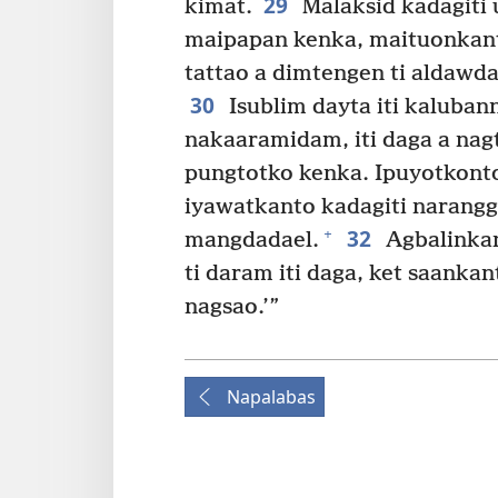
29
kimat.
Malaksid kadagiti 
maipapan kenka, maituonkant
tattao a dimtengen ti aldawda
30
Isublim dayta iti kaluban
nakaaramidam, iti daga a na
pungtotko kenka. Ipuyotkonto 
iyawatkanto kadagiti naranggas
32
+
mangdadael.
Agbalinkan
ti daram iti daga, ket saankant
nagsao.’”
Napalabas