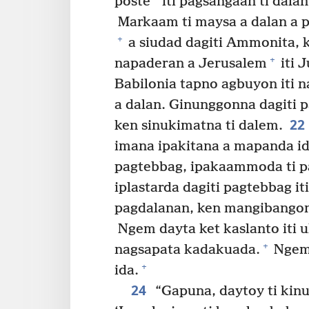
*
poste
iti pagsangaan ti dalan
Markaam ti maysa a dalan a p
+
a siudad dagiti Ammonita, ke
+
napaderan a Jerusalem
iti 
Babilonia tapno agbuyon iti na
a dalan. Ginunggonna dagiti p
22
ken sinukimatna ti dalem.
imana ipakitana a mapanda idi
pagtebbag, ipakaammoda ti p
iplastarda dagiti pagtebbag i
pagdalanan, ken mangibangond
Ngem dayta ket kaslanto iti 
+
nagsapata kadakuada.
Ngem 
+
ida.
24
“Gapuna, daytoy ti kin