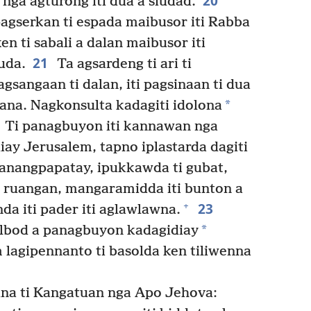
20
 nga agturong iti dua a siudad.
agserkan ti espada maibusor iti Rabba
n ti sabali a dalan maibusor iti
21
Juda.
Ta agsardeng ti ari ti
gsangaan ti dalan, iti pagsinaan ti dua
*
ana. Nagkonsulta kadagiti idolona
Ti panagbuyon iti kannawan nga
ay Jerusalem, tapno iplastarda dagiti
anangpapatay, ipukkawda ti gubat,
ti ruangan, mangaramidda iti bunton a
23
+
a iti pader iti aglawlawna.
*
ulbod a panagbuyon kadagidiay
lagipennanto ti basolda ken tiliwenna
una ti Kangatuan nga Apo Jehova: