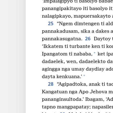
‘Impalagipyo ti basolyo babae
panangipakitayo iti basolyo i
nalagipkayo, mapuersakayto 
25
“Ngem dimtengen ti ald
pannakadusam, sika a dakes a 
26
pannakasugatna.
Daytoy t
‘Ikkatem ti turbante ken ti ko
+
Ipangatom ti nababa,
ket ip
dadaelek, wen, dadaelekto da
agingga nga umay daydiay add
+
dayta kenkuana.’
28
“Agipadtoka, anak ti tao
Kangatuan nga Apo Jehova ma
pananginsultoda.’ Ibagam, ‘A
tapno mangpapatay; napasilen