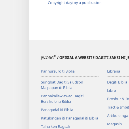
Copyright daytoy a publikasion
®
JW.ORG
/ OPISIAL A WEBSITE DAGITI SAKSI NI 
Pannursuro ti Biblia
Libraria
Sungbat Dagiti Saludsod
Dagiti Biblia
Maipapan iti Biblia
Libro
Pannakailawlawag Dagiti
Broshur & B
Bersikulo iti Biblia
Tract & Imbi
Panagadal iti Biblia
Artikulo nga
Katulongan iti Panagadal iti Biblia
Magasin
Talna ken Ragsak