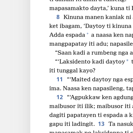
mapasamakto dayta,’ kuna ti
8
Kinuna manen kaniak ni
ket ibagam, ‘Daytoy ti kinuna
+
Adda espada
a naasa ken na
mangpapatay iti adu; napasile
“Saan kadi a rumbeng nga 
*
“‘Laksidento kadi daytoy
t
iti tunggal kayo?
11
“‘Maited daytoy nga esp
ima. Naasa ken napasileng, ta
12
“‘Agpukkaw ken agdun
maibusor iti ilik; maibusor iti
dagiti papatayen ti espada a k
13
gapu iti ladingit.
Ta nasuki