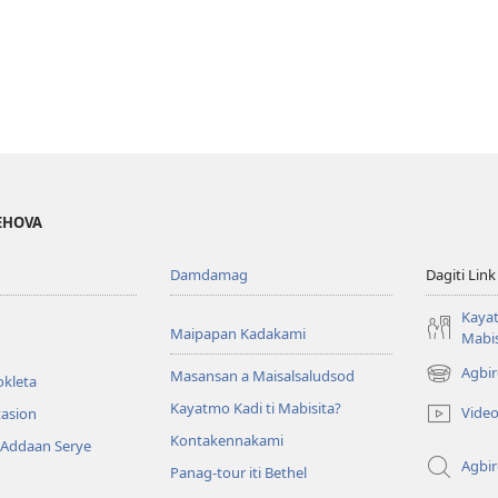
JEHOVA
Damdamag
Dagiti Link
Kayat
Maipapan Kadakami
Mabis
Agbir
Masansan a Maisalsaludsod
okleta
(mangluka
iti
Kayatmo Kadi ti Mabisita?
Vide
tasion
baro
Kontakennakami
 Addaan Serye
a
Agbi
window)
Panag-tour iti Bethel