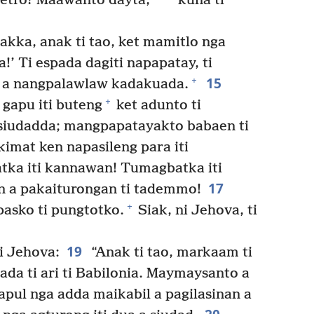
etro? Maawanto dayta,’
kuna ti
kka, anak ti tao, ket mamitlo nga
!’ Ti espada dagiti napapatay, ti
15
+
, a nangpalawlaw kadakuada.
+
gapu iti buteng
ket adunto ti
 siudadda; mangpapatayakto babaen ti
kimat ken napasileng para iti
ka iti kannawan! Tumagbatka iti
17
n a pakaiturongan ti tademmo!
+
asko ti pungtotko.
Siak, ni Jehova, ti
19
i Jehova:
“Anak ti tao, markaam ti
ada ti ari ti Babilonia. Maymaysanto a
pul nga adda maikabil a pagilasinan a