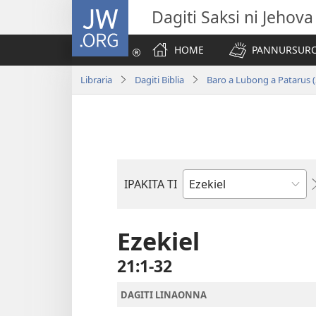
JW.ORG
Dagiti Saksi ni Jehova
HOME
PANNURSURO 
Libraria
Dagiti Biblia
Baro a Lubong a Patarus (
IPAKITA TI
Libro
ti
Biblia
Ezekiel
21:1-32
DAGITI LINAONNA