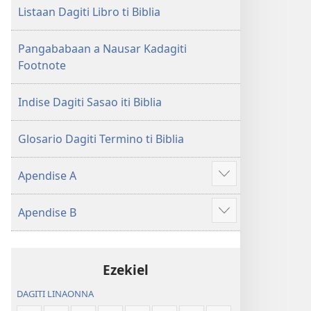
Nasantuan
ti
Listaan Dagiti Libro ti Biblia
a
Nasantuan
Kasuratan
a
Pangababaan a Nausar Kadagiti
(2018 a
Kasuratan
Footnote
Rebision)
(2018 a
Rebision)
Indise Dagiti Sasao iti Biblia
Glosario Dagiti Termino ti Biblia
Apendise A
Ipakita
ti
Apendise B
ad-
Ipakita
adu
ti
pay
ad-
Ezekiel
adu
pay
DAGITI LINAONNA