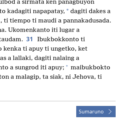
ulbod a sirmata ken panagbuyon
*
o kadagiti napapatay,
dagiti dakes a
, ti tiempo ti maudi a pannakadusada.
na. Ukomenkanto iti lugar a
31
gtaudam.
Ibukbokkonto ti
kenka ti apuy ti ungetko, ket
 a lallaki, dagiti nalaing a
+
to a sungrod iti apuy;
maibukbokto
on a malagip, ta siak, ni Jehova, ti
Sumaruno