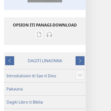
OPSION ITI PANAGI-DOWNLOAD
Dagiti
Dagiti
opsion
opsion
iti
iti
panangi-
panangi-
DAGITI LINAONNA
download
download
Napalabas
Sumaruno
kadagiti
kadagiti
publikasion
audio
Introduksion iti Sao ti Dios
Ipakita
Baro
recording
ti
a
Baro
Pakauna
ad-
Lubong
a
adu
a
Lubong
pay
Dagiti Libro ti Biblia
Patarus
a
ti
Patarus