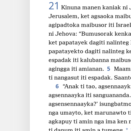
21
Kinuna manen kaniak ni 
Jerusalem, ket agsaoka maibu
agipadtoka maibusor iti Israel
ni Jehova: “Bumusorak kenka.
ket papatayek dagiti nalinteg
papatayekto dagiti nalinteg k
espadak iti kalubanna maibuso
5
agingga iti amianan.
Maammu
ti nangasut iti espadak. Saant
6
“Anak ti tao, agsennaayk
agsennaayka iti sanguananda.
agsensennaayka?’ isungbatmo,
nga umayto, ket marunawto ti
agkapuy ti amin nga ima ken 
*
ti danum iti amin a tumeng.