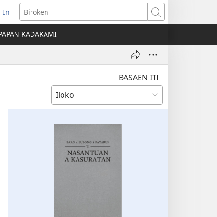
 In
nglukat
Biroken
PAPAN KADAKAMI
o
dow)
BASAEN ITI