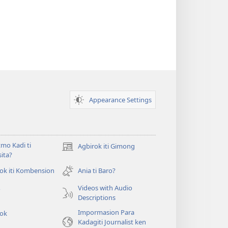
Appearance Settings
mo Kadi ti
Agbirok iti Gimong
(manglukat
ita?
iti
baro
ok iti Kombension
Ania ti Baro?
t
a
Videos with Audio
o
window)
Descriptions
Impormasion Para
rok
Kadagiti Journalist ken