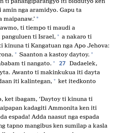
n ti panangiparangyo iti biddutyo ken
ti amin nga aramidyo. Gapu ta
*
a maipanaw.’
awmo, ti tiempo ti maudi a
+
panguluen ti Israel,
a nakaro ti
i kinuna ti Kangatuan nga Apo Jehova:
+
+
rona.
Saanton a kastoy daytoy.
27
+
ababam ti nangato.
Dadaelek,
yta. Awanto ti makinkukua iti dayta
+
aan iti kalintegan,
ket itedkonto
, ket ibagam, ‘Daytoy ti kinuna ti
ipapan kadagiti Ammonita ken iti
dda espada! Adda naasut nga espada
g tapno mangibus ken sumilap a kasla