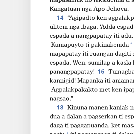
mapasamak no laksidenna ti s
Kangatuan nga Apo Jehova.
14
“Agipadto ken agpalakpa
ulitem nga ibaga, ‘Adda espada
espada a nangpapatay iti adu
*
Kumapuyto ti pakinakemda
mapapatay iti ruangan dagiti
espada. Wen, sumilap a kasla 
16
panangpapatay!
Tumagbat
kannigid! Mapanka iti aniama
Agpalakpakakto met ken ipap
nagsao.”
18
Kinuna manen kaniak n
dua a dalan a pagserkan ti esp
daga ti paggapuanda, ket masa