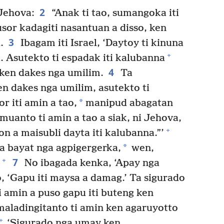
2
Jehova:
“Anak ti tao, sumangoka iti
sor kadagiti nasantuan a disso, ken
3
.
Ibagam iti Israel, ‘Daytoy ti kinuna
+
 Asutekto ti espadak iti kalubanna
4
 ken dakes nga umilim.
Ta
en dakes nga umilim, asutekto ti
*
r iti amin a tao,
manipud abagatan
anto ti amin a tao a siak, ni Jehova,
+
on a maisubli dayta iti kalubanna.”’
*
a bayat nga agpigergerka,
wen,
7
+
No ibagada kenka, ‘Apay nga
 ‘Gapu iti maysa a damag.’ Ta sigurado
 amin a puso gapu iti buteng ken
maladingitanto ti amin ken agaruyotto
+
‘Sigurado nga umay ken