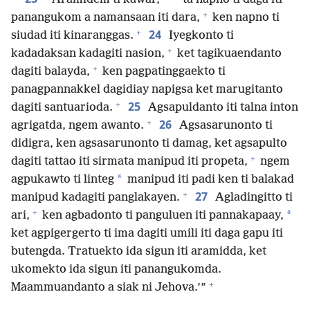
+
panangukom a namansaan iti dara,
ken napno ti
+
24
siudad iti kinaranggas.
Iyegkonto ti
+
kadadaksan kadagiti nasion,
ket tagikuaendanto
+
dagiti balayda,
ken pagpatinggaekto ti
panagpannakkel dagidiay napigsa ket marugitanto
+
25
dagiti santuarioda.
Agsapuldanto iti talna inton
+
26
agrigatda, ngem awanto.
Agsasarunonto ti
didigra, ken agsasarunonto ti damag, ket agsapulto
+
dagiti tattao iti sirmata manipud iti propeta,
ngem
*
agpukawto ti linteg
manipud iti padi ken ti balakad
+
27
manipud kadagiti panglakayen.
Agladingitto ti
+
*
ari,
ken agbadonto ti panguluen iti pannakapaay,
ket agpigergerto ti ima dagiti umili iti daga gapu iti
butengda. Tratuekto ida sigun iti aramidda, ket
ukomekto ida sigun iti panangukomda.
+
Maammuandanto a siak ni Jehova.’”