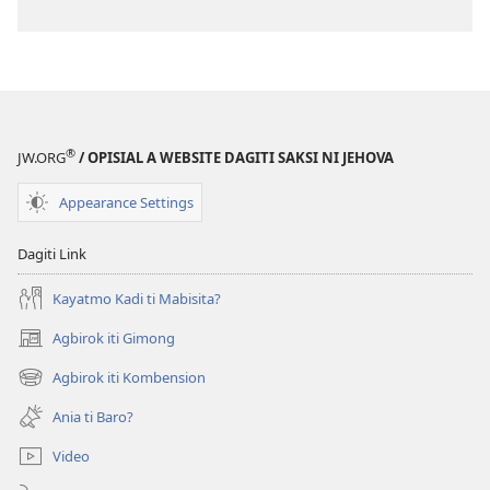
®
JW.ORG
/ OPISIAL A WEBSITE DAGITI SAKSI NI JEHOVA
Appearance Settings
Dagiti Link
Kayatmo Kadi ti Mabisita?
Agbirok iti Gimong
(manglukat
iti
Agbirok iti Kombension
(manglukat
baro
iti
a
Ania ti Baro?
baro
window)
a
Video
window)