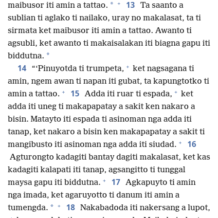
+
13
*
maibusor iti amin a tattao.
Ta saanto a
sublian ti aglako ti nailako, uray no makalasat, ta ti
sirmata ket maibusor iti amin a tattao. Awanto ti
agsubli, ket awanto ti makaisalakan iti biagna gapu iti
*
biddutna.
+
14
“‘Pinuyotda ti trumpeta,
ket nagsagana ti
amin, ngem awan ti napan iti gubat, ta kapungtotko ti
+
+
15
amin a tattao.
Adda iti ruar ti espada,
ket
adda iti uneg ti makapapatay a sakit ken nakaro a
bisin. Matayto iti espada ti asinoman nga adda iti
tanap, ket nakaro a bisin ken makapapatay a sakit ti
+
16
mangibusto iti asinoman nga adda iti siudad.
Agturongto kadagiti bantay dagiti makalasat, ket kas
kadagiti kalapati iti tanap, agsangitto ti tunggal
+
17
maysa gapu iti biddutna.
Agkapuyto ti amin
nga imada, ket agaruyotto ti danum iti amin a
+
18
*
tumengda.
Nakabadoda iti nakersang a lupot,