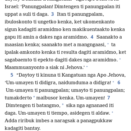
Israel: ‘Panungpalan! Dimtengen ti panungpalan iti
3
uppat a suli ti daga.
Itan ti panungpalam,
ibuloskonto ti ungetko kenka, ket ukomenkanto
sigun kadagiti aramidmo ken makikuentaakto kenka
4
gapu iti amin a dakes nga aramidmo.
Saanakto a
+
maasian kenka; saanakto met a mangngaasi,
ta
ipalak-amkonto kenka ti resulta dagiti aramidmo, ket
+
sagabaemto ti epekto dagiti dakes nga aramidmo.
+
Maammuanyonto a siak ni Jehova.’
5
“Daytoy ti kinuna ti Kangatuan nga Apo Jehova,
+
6
‘Um-umayen ti didigra, naidumduma a didigra!
Um-umayen ti panungpalan; umayto ti panungpalan;
7
*
tumakderto
maibusor kenka. Um-umayen!
*
Dimtengen ti batangmo,
sika nga agnanaed iti
+
daga. Um-umayen ti tiempo, asidegen ti aldaw.
Adda riribuk imbes a naragsak a panagpukkaw
kadagiti bantay.