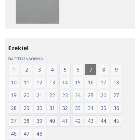
iti
iti
panangi-
panangi-
download
download
kadagiti
kadagiti
publikasion
audio
Baro
recording
a
Baro
Ezekiel
Lubong
a
DAGITI LINAONNA
a
Lubong
Patarus
a
1
2
3
4
5
6
7
8
9
ti
Patarus
10
11
12
13
14
15
16
17
18
Nasantuan
ti
a
Nasantuan
19
20
21
22
23
24
25
26
27
Kasuratan
a
(2018 a
Kasuratan
28
29
30
31
32
33
34
35
36
Rebision)
(2018 a
37
38
39
40
41
42
43
44
45
Rebision)
46
47
48