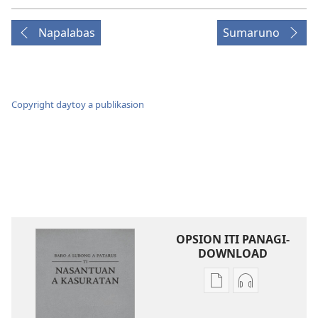
Napalabas
Sumaruno
Copyright daytoy a publikasion
OPSION ITI PANAGI-
DOWNLOAD
Dagiti
Dagiti
opsion
opsion