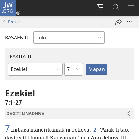
JW.ORG
Ag-
log
Baliwan
Agbirok
IPA
In
ti
iti
TI
Ezekiel
(manglukat
lengguahe
JW.ORG
PA
iti
ti
BASAEN ITI
baro
site
a
window)
IPAKITA TI
Kapitulo
Libro
ti
Biblia
Ezekiel
7:1-27
DAGITI LINAONNA
7
2
Imbaga manen kaniak ni Jehova:
“Anak ti tao,
*
daytoy ti kinuna ti Kangatuan
nga Apo Jehova iti