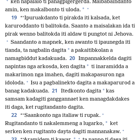
+
ken napalalo ti panagpigergerda. Maibabaindanto
+
*
amin, ken makalbonto ti uloda.
19
“‘Ipuruakdanto ti pirakda iti kalsada, ket
karuroddanto ti balitokda. Saanto a maisalakan ida ti
pirak wenno balitokda iti aldaw ti pungtot ni Jehova.
+
Saandanto a mapnek, ken awanto ti ipaunegda iti
*
tianda, ta nagbalin dagita
a pakaitibkolan a
20
namagbiddut kadakuada.
Impannakkelda dagiti
*
napintas nga arkosda, ken dagita
ti inaramidda a
makarimon nga imahen, dagiti makapasuron nga
+
idoloda.
Isu a pagbalinekto dagita a makaparurod a
21
*
banag kadakuada.
Itedkonto dagita
kas
samsam kadagiti ganggannaet ken managdakdakes
iti daga, ket rugitandanto dagita.
+
22
“‘Saankonto nga italiaw ti rupak.
*
Rugitandanto ti nakalemmeng a lugarko,
ket
+
serken ken rugitanto dayta dagiti mannanakaw.
+
23
*
“‘Aramidem ti kawar,
ta napno ti daga iti