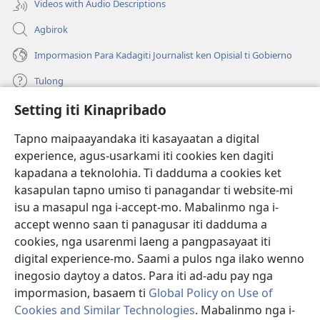
Videos with Audio Descriptions
Agbirok
Impormasion Para Kadagiti Journalist ken Opisial ti Gobierno
Tulong
Setting iti Kinapribado
Donasion
(manglukat
iti
Tapno maipaayandaka iti kasayaatan a digital
baro
experience, agus-usarkami iti cookies ken dagiti
Watchtower ONLINE A LIBRARIA
(manglukat
a
kapadana a teknolohia. Ti dadduma a cookies ket
iti
window)
®
JW Hub
kasapulan tapno umiso ti panagandar ti website-mi
baro
(manglukat
a
isu a masapul nga i-accept-mo. Mabalinmo nga i-
iti
window)
®
JW Library
baro
accept wenno saan ti panagusar iti dadduma a
a
cookies, nga usarenmi laeng a pangpasayaat iti
window)
Watchtower Library
digital experience-mo. Saami a pulos nga ilako wenno
inegosio daytoy a datos. Para iti ad-adu pay nga
impormasion, basaem ti
Global Policy on Use of
Cookies and Similar Technologies
. Mabalinmo nga i-