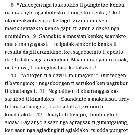
+
8
“‘Asidegen nga ibukbokko ti pungtotko kenka,
+
naan-anayto nga ibulosko ti ungetko kenka,
ket
ukomenkanto sigun kadagiti aramidmo ken
makikuentaakto kenka gapu iti amin a dakes nga
9
aramidmo.
Saanakto a maasian kenka; saanakto
+
met a mangngaasi,
ta ipalak-amkonto kenka ti
resulta dagiti aramidmo, ket sagabaemto ti epekto
dagiti dakes nga aramidmo. Maammuanyonto a siak,
+
ni Jehova, ti mangdusdusa kadakayo.
+
10
“‘Adtoyen ti aldaw! Um-umayen!
Dimtengen
*
ti batangmo;
nagsabongen ti sarukod ken nagtubon
11
ti kinatangsit.
Nagbalinen ti kinaranggas kas
+
sarukod ti kinadakes.
Saandanto a makalasat, uray
ti kinabaknangda, ti adu a tattao, wenno ti
12
kinalatakda.
Umayto ti tiempo, dumtengto ti
aldaw. Bay-anyo a saan nga agragsak ti gumatgatang,
ken saan nga agladingit ti aglaklako, ta adda pungtot