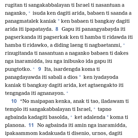
rugitan ti sangakabbalayan ti Israel ti nasantuan a
+
naganko,
isuda ken dagiti arida, babaen ti saanda a
*
panagmatalek kaniak
ken babaen ti bangkay dagiti
8
arida iti ipapatayda.
Gapu iti panangyabayda iti
pagserkanda iti pagserkak ken ti hamba ti ridawda iti
+
hamba ti ridawko, a diding laeng ti nagbaetanmi,
rinugitanda ti nasantuan a naganko babaen ti dakes
nga inaramidda, isu nga inibusko ida gapu iti
+
9
pungtotko.
Ita, isardengda koma ti
*
panagdayawda iti sabali a dios
ken iyadayoda
kaniak ti bangkay dagiti arida, ket agtaengakto iti
+
tengngada iti agnanayon.
10
“No maipapan kenka, anak ti tao, iladawam ti
+
templo iti sangakabbalayan ti Israel,
tapno
+
*
agbainda kadagiti basolda,
ket adalenda
koma ti
11
planona.
No agbainda iti amin nga inaramidda,
ipakaammom kadakuada ti disenio, urnos, dagiti