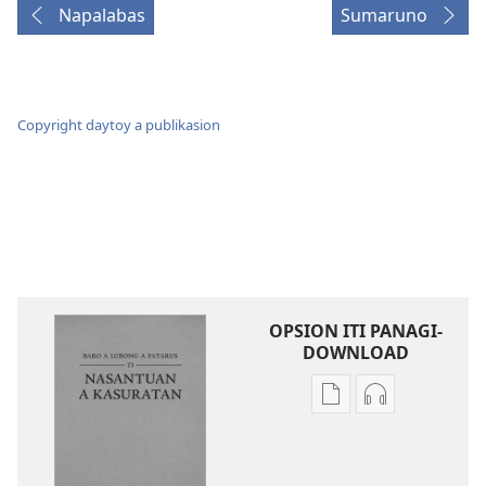
Napalabas
Sumaruno
Copyright daytoy a publikasion
OPSION ITI PANAGI-
DOWNLOAD
Dagiti
Dagiti
opsion
opsion
iti
iti
panangi-
panangi-