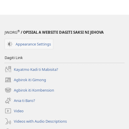
®
JW.ORG
/ OPISIAL A WEBSITE DAGITI SAKSI NI JEHOVA
Appearance Settings
Dagiti Link
Kayatmo Kadi ti Mabisita?
Agbirok iti Gimong
(manglukat
iti
Agbirok iti Kombension
(manglukat
baro
iti
a
Ania ti Baro?
baro
window)
a
Video
window)
Videos with Audio Descriptions