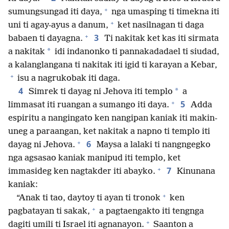
+
sumungsungad iti daya,
nga umasping ti timekna iti
+
uni ti agay-ayus a danum,
ket nasilnagan ti daga
+
3
babaen ti dayagna.
Ti nakitak ket kas iti sirmata
*
a nakitak
idi indanonko ti pannakadadael ti siudad,
a kalanglangana ti nakitak iti igid ti karayan a Kebar,
+
isu a nagrukobak iti daga.
4
*
Simrek ti dayag ni Jehova iti templo
a
+
5
limmasat iti ruangan a sumango iti daya.
Adda
espiritu a nangingato ken nangipan kaniak iti makin-
uneg a paraangan, ket nakitak a napno ti templo iti
+
6
dayag ni Jehova.
Maysa a lalaki ti nangngegko
nga agsasao kaniak manipud iti templo, ket
+
7
immasideg ken nagtakder iti abayko.
Kinunana
kaniak:
+
“Anak ti tao, daytoy ti ayan ti tronok
ken
+
pagbatayan ti sakak,
a pagtaengakto iti tengnga
+
dagiti umili ti Israel iti agnanayon.
Saanton a