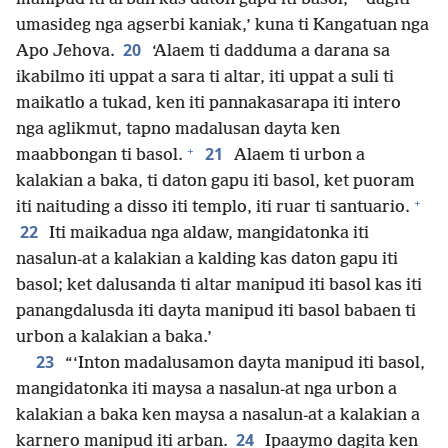
umasideg nga agserbi kaniak,’ kuna ti Kangatuan nga
20
Apo Jehova.
‘Alaem ti dadduma a darana sa
ikabilmo iti uppat a sara ti altar, iti uppat a suli ti
maikatlo a tukad, ken iti pannakasarapa iti intero
nga aglikmut, tapno madalusan dayta ken
+
21
maabbongan ti basol.
Alaem ti urbon a
kalakian a baka, ti daton gapu iti basol, ket puoram
+
iti naituding a disso iti templo, iti ruar ti santuario.
22
Iti maikadua nga aldaw, mangidatonka iti
nasalun-at a kalakian a kalding kas daton gapu iti
basol; ket dalusanda ti altar manipud iti basol kas iti
panangdalusda iti dayta manipud iti basol babaen ti
urbon a kalakian a baka.’
23
“‘Inton madalusamon dayta manipud iti basol,
mangidatonka iti maysa a nasalun-at nga urbon a
kalakian a baka ken maysa a nasalun-at a kalakian a
24
karnero manipud iti arban.
Ipaaymo dagita ken