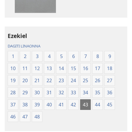
download
download
kadagiti
kadagiti
publikasion
audio
Baro
recording
a
Baro
Ezekiel
Lubong
a
DAGITI LINAONNA
a
Lubong
Patarus
a
1
2
3
4
5
6
7
8
9
ti
Patarus
10
11
12
13
14
15
16
17
18
Nasantuan
ti
a
Nasantuan
19
20
21
22
23
24
25
26
27
Kasuratan
a
(2018 a
Kasuratan
28
29
30
31
32
33
34
35
36
Rebision)
(2018 a
37
38
39
40
41
42
43
44
45
Rebision)
46
47
48