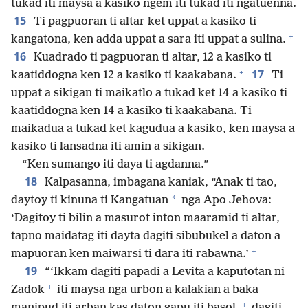
tukad iti maysa a kasiko ngem iti tukad iti ngatuenna.
15
Ti pagpuoran ti altar ket uppat a kasiko ti
+
kangatona, ken adda uppat a sara iti uppat a sulina.
16
Kuadrado ti pagpuoran ti altar, 12 a kasiko ti
+
17
kaatiddogna ken 12 a kasiko ti kaakabana.
Ti
uppat a sikigan ti maikatlo a tukad ket 14 a kasiko ti
kaatiddogna ken 14 a kasiko ti kaakabana. Ti
maikadua a tukad ket kagudua a kasiko, ken maysa a
kasiko ti lansadna iti amin a sikigan.
“Ken sumango iti daya ti agdanna.”
18
Kalpasanna, imbagana kaniak, “Anak ti tao,
*
daytoy ti kinuna ti Kangatuan
nga Apo Jehova:
‘Dagitoy ti bilin a masurot inton maaramid ti altar,
tapno maidatag iti dayta dagiti sibubukel a daton a
+
mapuoran ken maiwarsi ti dara iti rabawna.’
19
“‘Ikkam dagiti papadi a Levita a kaputotan ni
+
Zadok
iti maysa nga urbon a kalakian a baka
+
manipud iti arban kas daton gapu iti basol,
dagiti