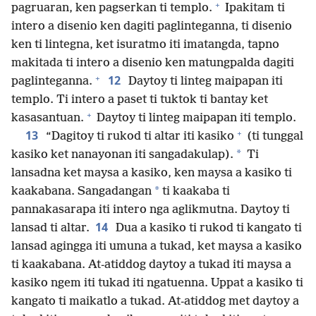
+
pagruaran, ken pagserkan ti templo.
Ipakitam ti
intero a disenio ken dagiti paglinteganna, ti disenio
ken ti lintegna, ket isuratmo iti imatangda, tapno
makitada ti intero a disenio ken matungpalda dagiti
+
12
paglinteganna.
Daytoy ti linteg maipapan iti
templo. Ti intero a paset ti tuktok ti bantay ket
+
kasasantuan.
Daytoy ti linteg maipapan iti templo.
+
13
“Dagitoy ti rukod ti altar iti kasiko
(ti tunggal
*
kasiko ket nanayonan iti sangadakulap).
Ti
lansadna ket maysa a kasiko, ken maysa a kasiko ti
*
kaakabana. Sangadangan
ti kaakaba ti
pannakasarapa iti intero nga aglikmutna. Daytoy ti
14
lansad ti altar.
Dua a kasiko ti rukod ti kangato ti
lansad agingga iti umuna a tukad, ket maysa a kasiko
ti kaakabana. At-atiddog daytoy a tukad iti maysa a
kasiko ngem iti tukad iti ngatuenna. Uppat a kasiko ti
kangato ti maikatlo a tukad. At-atiddog met daytoy a