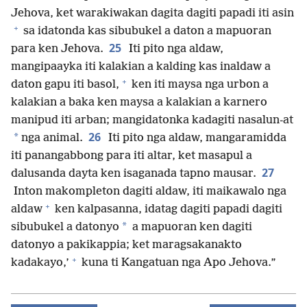
Jehova, ket warakiwakan dagita dagiti papadi iti asin
+
sa idatonda kas sibubukel a daton a mapuoran
25
para ken Jehova.
Iti pito nga aldaw,
mangipaayka iti kalakian a kalding kas inaldaw a
+
daton gapu iti basol,
ken iti maysa nga urbon a
kalakian a baka ken maysa a kalakian a karnero
manipud iti arban; mangidatonka kadagiti nasalun-at
26
*
nga animal.
Iti pito nga aldaw, mangaramidda
iti panangabbong para iti altar, ket masapul a
27
dalusanda dayta ken isaganada tapno mausar.
Inton makompleton dagiti aldaw, iti maikawalo nga
+
aldaw
ken kalpasanna, idatag dagiti papadi dagiti
*
sibubukel a datonyo
a mapuoran ken dagiti
datonyo a pakikappia; ket maragsakanakto
+
kadakayo,’
kuna ti Kangatuan nga Apo Jehova.”