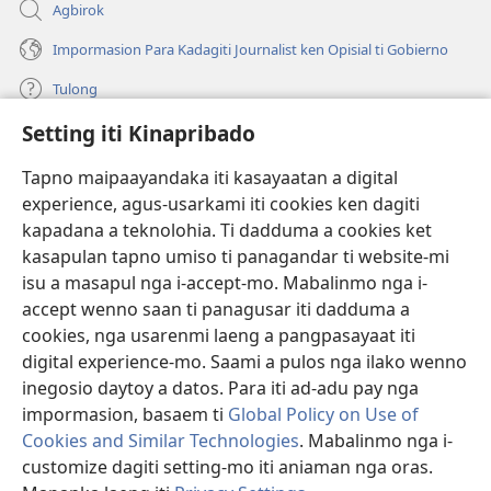
Agbirok
Impormasion Para Kadagiti Journalist ken Opisial ti Gobierno
Tulong
Setting iti Kinapribado
Donasion
(manglukat
iti
Tapno maipaayandaka iti kasayaatan a digital
baro
experience, agus-usarkami iti cookies ken dagiti
Watchtower ONLINE A LIBRARIA
(manglukat
a
kapadana a teknolohia. Ti dadduma a cookies ket
iti
window)
®
JW Hub
kasapulan tapno umiso ti panagandar ti website-mi
baro
(manglukat
a
isu a masapul nga i-accept-mo. Mabalinmo nga i-
iti
window)
®
JW Library
baro
accept wenno saan ti panagusar iti dadduma a
a
cookies, nga usarenmi laeng a pangpasayaat iti
window)
Watchtower Library
digital experience-mo. Saami a pulos nga ilako wenno
inegosio daytoy a datos. Para iti ad-adu pay nga
impormasion, basaem ti
Global Policy on Use of
Cookies and Similar Technologies
. Mabalinmo nga i-
customize dagiti setting-mo iti aniaman nga oras.
Copyright
© 2026 Watch Tower Bible and Tract Society of Pennsylvania.
PAGANNUROTAN ITI PANAGUSAR
|
PAGANNUROTAN ITI