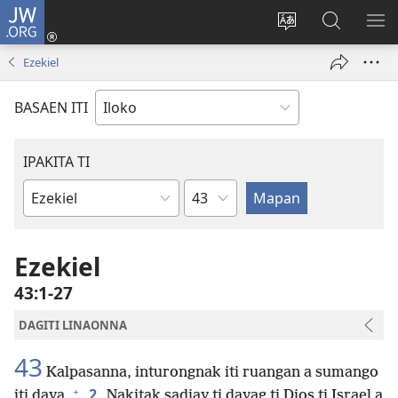
JW.ORG
Ag-
log
Baliwan
Agbirok
IPA
In
ti
iti
TI
Ezekiel
(manglukat
lengguahe
JW.ORG
PA
iti
ti
BASAEN ITI
baro
site
a
window)
IPAKITA TI
Kapitulo
Libro
ti
Biblia
Ezekiel
43:1-27
DAGITI LINAONNA
43
Kalpasanna, inturongnak iti ruangan a sumango
+
2
iti daya.
Nakitak sadiay ti dayag ti Dios ti Israel a