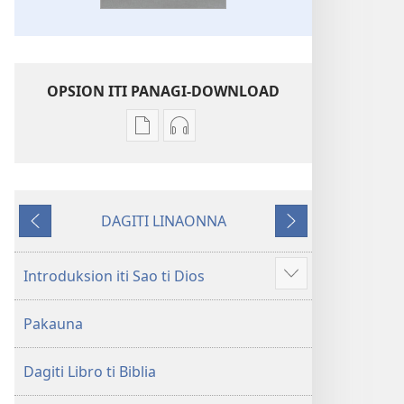
OPSION ITI PANAGI-DOWNLOAD
Dagiti
Dagiti
opsion
opsion
iti
iti
panangi-
panangi-
DAGITI LINAONNA
download
download
Napalabas
Sumaruno
kadagiti
kadagiti
publikasion
audio
Introduksion iti Sao ti Dios
Ipakita
Baro
recording
ti
a
Baro
Pakauna
ad-
Lubong
a
adu
a
Lubong
pay
Dagiti Libro ti Biblia
Patarus
a
ti
Patarus