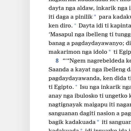
dayta nga aldaw, inkarik nga i
*
iti daga a pinilik
para kadaku
+
ken diro.
Dayta idi ti kapint
‘Masapul nga ibelleng ti tun
banag a pagdaydayawanyo; diy
*
makarimon nga idolo
ti Egip
8
“‘“Ngem nagrebeldeda ke
Saanda a kayat nga ibelleng 
pagdaydayawanda, ken dida ti
+
ti Egipto.
Isu nga inkarik ng
anay nga ibulosko ti ungetko 
nagtignayak maigapu iti naga
sanguanan dagiti nasion a p
*
bagik kadakuada
iti sangua
*