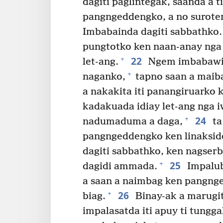
dagiti paglintegak, saanda a 
pangngeddengko, a no suroten 
Imbabainda dagiti sabbathko. 
pungtotko ken naan-anay nga 
22
+
let-ang.
Ngem imbabawi
+
naganko,
tapno saan a maiba
a nakakita iti panangiruarko
kadakuada idiay let-ang nga 
24
+
nadumaduma a daga,
ta
pangngeddengko ken linaksidd
dagiti sabbathko, ken nagserb
25
+
dagidi ammada.
Impalub
a saan a naimbag ken pangnge
26
+
biag.
Binay-ak a marugi
impalasatda iti apuy ti tungg