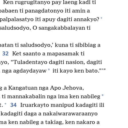
1
Ken rugrugitanyo pay laeng kadi ti
babaen ti panagdatonyo iti amin a
+
alpalasatyo iti apuy dagiti annakyo?
saludsodyo, O sangakabbalayan ti
atan ti saludsodyo,’ kuna ti sibibiag a
32
Ket saanto a mapasamak ti
yo, “Tuladentayo dagiti nasion, dagiti
*
a, nga agdaydayaw
iti kayo ken bato.”’”
iag a Kangatuan nga Apo Jehova,
*
n ti mannakabalin nga ima ken nabileg
34
+
t.
Iruarkayto manipud kadagiti ili
adagiti daga a nakaiwarawaraanyo
a ken nabileg a takiag, ken nakaro a