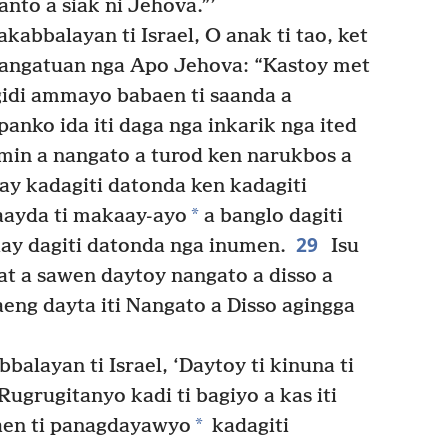
to a siak ni Jehova.”’
akabbalayan ti Israel, O anak ti tao, ket
 Kangatuan nga Apo Jehova: “Kastoy met
agidi ammayo babaen ti saanda a
anko ida iti daga nga inkarik nga ited
amin a nangato a turod ken narukbos a
y kadagiti datonda ken kadagiti
*
ayda ti makaay-ayo
a banglo dagiti
29
ay dagiti datonda nga inumen.
Isu
yat a sawen daytoy nangato a disso a
ng dayta iti Nangato a Disso agingga
balayan ti Israel, ‘Daytoy ti kinuna ti
grugitanyo kadi ti bagiyo a kas iti
*
aen ti panagdayawyo
kadagiti