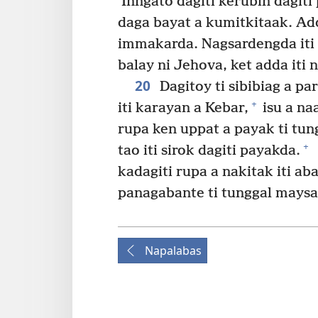
Inngato dagiti kerubin dagit
daga bayat a kumitkitaak. Adda
immakarda. Nagsardengda iti 
balay ni Jehova, ket adda iti n
20
Dagitoy ti sibibiag a pa
+
iti karayan a Kebar,
isu a n
rupa ken uppat a payak ti tun
+
tao iti sirok dagiti payakda.
kadagiti rupa a nakitak iti ab
panagabante ti tunggal maysa
Napalabas