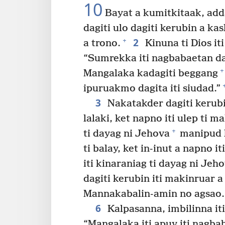
10
Bayat a kumitkitaak, adda 
dagiti ulo dagiti kerubin a ka
2
+
a trono.
Kinuna ti Dios iti
“Sumrekka iti nagbabaetan dag
+
Mangalaka kadagiti beggang
ipuruakmo dagita iti siudad.”
3
Nakatakder dagiti kerubin
lalaki, ket napno iti ulep ti 
+
ti dayag ni Jehova
manipud k
ti balay, ket in-inut a napno iti
iti kinaraniag ti dayag ni Jeho
dagiti kerubin iti makinruar a
Mannakabalin-amin no agsao.
6
Kalpasanna, imbilinna iti 
“Mangalaka iti apuy iti nagbab