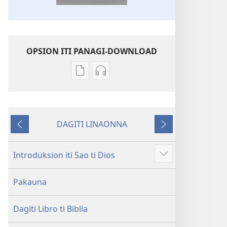
OPSION ITI PANAGI-DOWNLOAD
Dagiti
Dagiti
opsion
opsion
iti
iti
panangi-
panangi-
DAGITI LINAONNA
download
download
Napalabas
Sumaruno
kadagiti
kadagiti
publikasion
audio
Introduksion iti Sao ti Dios
Ipakita
Baro
recording
ti
a
Baro
Pakauna
ad-
Lubong
a
adu
a
Lubong
pay
Dagiti Libro ti Biblia
Patarus
a
ti
Patarus