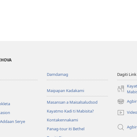
JEHOVA
Damdamag
Dagiti Link
Kayat
Maipapan Kadakami
Mabis
Agbir
Masansan a Maisalsaludsod
okleta
(mangluka
iti
Kayatmo Kadi ti Mabisita?
Vide
tasion
baro
Kontakennakami
 Addaan Serye
a
Agbi
window)
Panag-tour iti Bethel