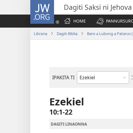
JW.ORG
Dagiti Saksi ni Jehova
HOME
PANNURSURO 
Libraria
Dagiti Biblia
Baro a Lubong a Patarus (
IPAKITA TI
Libro
ti
Biblia
Ezekiel
10:1-22
DAGITI LINAONNA