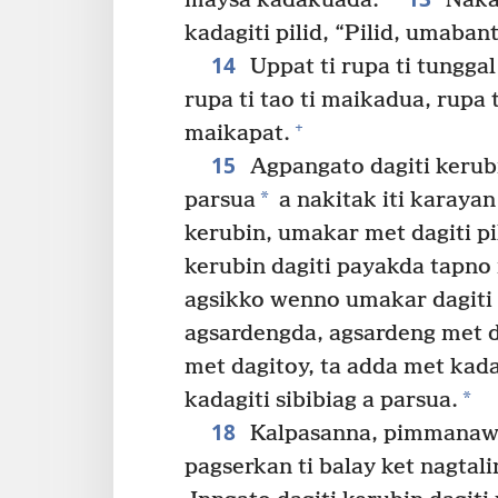
maysa kadakuada.
Nakan
kadagiti pilid, “Pilid, umaban
14
Uppat ti rupa ti tungga
rupa ti tao ti maikadua, rupa t
+
maikapat.
15
Agpangato dagiti kerubi
*
parsua
a nakitak iti karayan
kerubin, umakar met dagiti pil
kerubin dagiti payakda tapno
agsikko wenno umakar dagiti p
agsardengda, agsardeng met 
met dagitoy, ta adda met kada
*
kadagiti sibibiag a parsua.
18
Kalpasanna, pimmanaw 
pagserkan ti balay ket nagtali