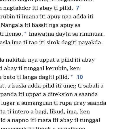
7
 nagtakder iti abay ti pilid.
ubin ti imana iti apuy nga adda iti
Nangala iti bassit nga apuy sa
+
ti lienso.
Inawatna dayta sa rimmuar.
sla ima ti tao iti sirok dagiti payakda.
 nakitak nga uppat a pilid iti abay
ti abay ti tunggal kerubin, ken
10
+
 bato ti langa dagiti pilid.
 a kasla adda pilid iti uneg ti sabali a
nda iti uppat a direksion a saanda
 lugar a sumanguan ti rupa uray saanda
a ti intero a bagi, likud, ima, ken
id a napno iti mata iti abay ti tunggal