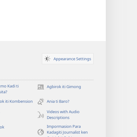
Appearance Settings
mo Kadi ti
Agbirok iti Gimong
(manglukat
ita?
iti
baro
ok iti Kombension
Ania ti Baro?
t
a
Videos with Audio
o
window)
Descriptions
Impormasion Para
rok
Kadagiti Journalist ken