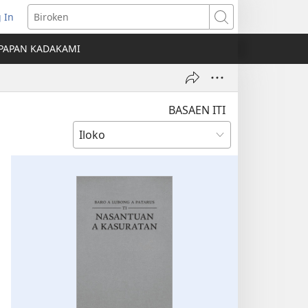
 In
nglukat
Biroken
PAPAN KADAKAMI
o
dow)
BASAEN ITI