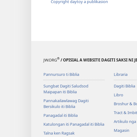
Copyright daytoy a publikasion
®
JW.ORG
/ OPISIAL A WEBSITE DAGITI SAKSI NI 
Pannursuro ti Biblia
Libraria
Sungbat Dagiti Saludsod
Dagiti Biblia
Maipapan iti Biblia
Libro
Pannakailawlawag Dagiti
Broshur & B
Bersikulo iti Biblia
Tract & Imbi
Panagadal iti Biblia
Artikulo nga
Katulongan iti Panagadal iti Biblia
Magasin
Talna ken Ragsak