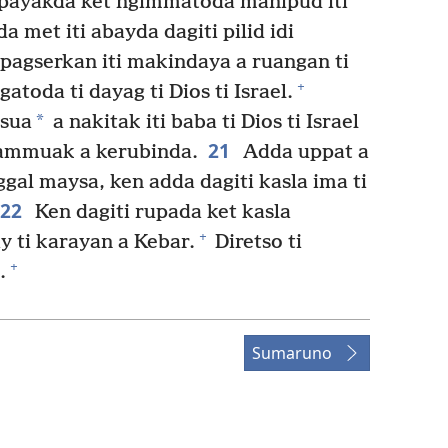
i payakda ket ngimmatoda manipud iti
 met iti abayda dagiti pilid idi
pagserkan iti makindaya a ruangan ti
+
gatoda ti dayag ti Dios ti Israel.
*
rsua
a nakitak iti baba ti Dios ti Israel
21
aammuak a kerubinda.
Adda uppat a
ggal maysa, ken adda dagiti kasla ima ti
22
Ken dagiti rupada ket kasla
+
ay ti karayan a Kebar.
Diretso ti
+
.
Sumaruno