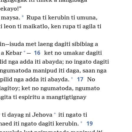
gngegak iti timek a nangibaga
tekayo!”
*
l maysa.
Rupa ti kerubin ti umuna,
i leon ti maikatlo, ken rupa ti agila ti
n—isuda met laeng dagiti sibibiag a
16
+
 a Kebar
—
ket no umakar dagiti
id nga adda iti abayda; no ingato dagiti
 ngumatoda manipud iti daga, saan nga
17
+
ilid nga adda iti abayda.
No
dagitoy; ket no ngumatoda, ngumato
gita ti espiritu a mangtigtignay
+
ti dayag ni Jehova
iti ngato ti
19
+
naed iti ngato dagiti kerubin.