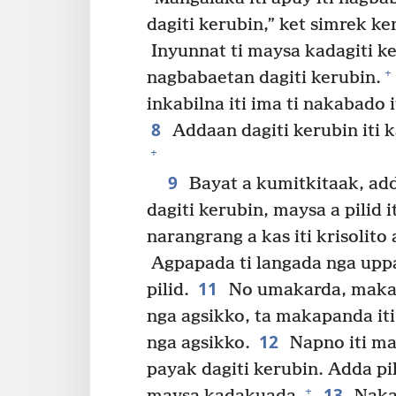
dagiti kerubin,” ket simrek ken
Inyunnat ti maysa kadagiti ker
+
nagbabaetan dagiti kerubin.
inkabilna iti ima ti nakabado i
8
Addaan dagiti kerubin iti ka
+
9
Bayat a kumitkitaak, adda
dagiti kerubin, maysa a pilid i
narangrang a kas iti krisolito a
Agpapada ti langada nga uppat,
11
pilid.
No umakarda, makapa
nga agsikko, ta makapanda iti
12
nga agsikko.
Napno iti mat
payak dagiti kerubin. Adda pil
13
+