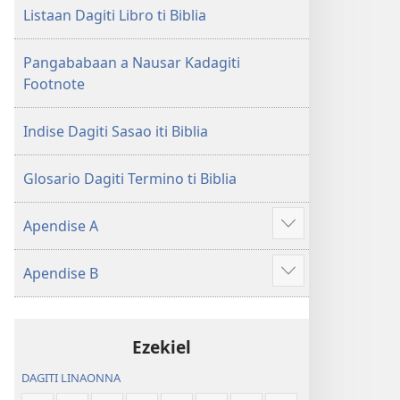
Nasantuan
ti
Listaan Dagiti Libro ti Biblia
a
Nasantuan
Kasuratan
a
Pangababaan a Nausar Kadagiti
(2018 a
Kasuratan
Footnote
Rebision)
(2018 a
Rebision)
Indise Dagiti Sasao iti Biblia
Glosario Dagiti Termino ti Biblia
Apendise A
Ipakita
ti
Apendise B
ad-
Ipakita
adu
ti
pay
ad-
Ezekiel
adu
pay
DAGITI LINAONNA