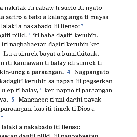
nakitak iti rabaw ti suelo iti ngato
sla safiro a bato a kalanglanga ti maysa
+
 lalaki a nakabado iti lienso:
+
iti pilid,
iti baba dagiti kerubin.
iti nagbabaetan dagiti kerubin ket
+
Isu a simrek bayat a kumitkitaak.
 iti kannawan ti balay idi simrek ti
4
makin-uneg a paraangan.
Nagpangato
adagiti kerubin sa napan iti pagserkan
+
 ulep ti balay,
ken napno ti paraangan
5
va.
Mangngeg ti uni dagiti payak
 paraangan, kas iti timek ti Dios a
+
lalaki a nakabado iti lienso:
aetan dagiti pilid, iti nagbabaetan