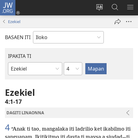
JW.ORG
Ag-
log
Baliwan
Agbirok
IPA
In
ti
iti
TI
Ezekiel
(manglukat
lengguahe
JW.ORG
PA
iti
ti
BASAEN ITI
baro
site
a
window)
IPAKITA TI
Kapitulo
Libro
ti
Biblia
Ezekiel
4:1-17
DAGITI LINAONNA
4
“Anak ti tao, mangalaka iti ladrilio ket ikabilmo iti
sanguanam. Ikitikitmo iti dayta ti maysa a siudad—ti