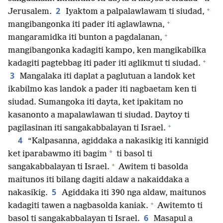
+
2
Jerusalem.
Iyaktom a palpalawlawam ti siudad,
+
mangibangonka iti pader iti aglawlawna,
+
mangaramidka iti bunton a pagdalanan,
mangibangonka kadagiti kampo, ken mangikabilka
+
kadagiti pagtebbag iti pader iti aglikmut ti siudad.
3
Mangalaka iti daplat a paglutuan a landok ket
ikabilmo kas landok a pader iti nagbaetam ken ti
siudad. Sumangoka iti dayta, ket ipakitam no
kasanonto a mapalawlawan ti siudad. Daytoy ti
+
pagilasinan iti sangakabbalayan ti Israel.
4
“Kalpasanna, agiddaka a nakasikig iti kannigid
*
ket iparabawmo iti bagim
ti basol ti
+
sangakabbalayan ti Israel.
Awitem ti basolda
maitunos iti bilang dagiti aldaw a nakaiddaka a
5
nakasikig.
Agiddaka iti 390 nga aldaw, maitunos
+
kadagiti tawen a nagbasolda kaniak.
Awitemto ti
6
basol ti sangakabbalayan ti Israel.
Masapul a