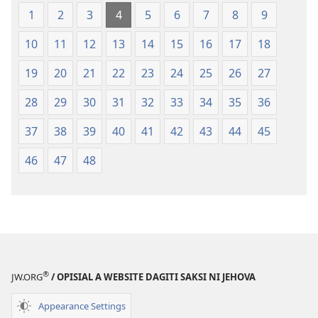
Patarus
a
1
2
3
4
5
6
7
8
9
ti
Patarus
10
11
12
13
14
15
16
17
18
Nasantuan
ti
a
Nasantuan
19
20
21
22
23
24
25
26
27
Kasuratan
a
(2018 a
Kasuratan
28
29
30
31
32
33
34
35
36
Rebision)
(2018 a
37
38
39
40
41
42
43
44
45
Rebision)
46
47
48
®
JW.ORG
/ OPISIAL A WEBSITE DAGITI SAKSI NI JEHOVA
Appearance Settings