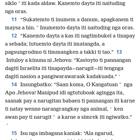
*
siklo
iti kada aldaw. Kanemto dayta iti naituding
nga oras.
11
“Sukatemto ti inumem a danum, apagkanem ti
*
maysa a hin.
Inumemto dayta iti naituding nga oras.
12
“Kanemto dayta a kas iti nagtimbukel a tinapay
a sebada; lutuemto dayta iti imatangda, a
13
pagsungrodmo ti timmangken a takki ti tao.”
Intuloy a kinuna ni Jehova: “Kastoyto ti pannangan
dagiti Israelita iti tinapayda—narugit—iti tengnga
+
dagiti nasion a pangiwarawaraak kadakuada.”
14
*
Insungbatko: “Saan koma, O Kangatuan
nga
Apo Jehova! Manipud idi agtutuboak agingga ita,
saanak pay a narugitan babaen ti pannangan iti karne
+
ti natay wenno narangrangkay nga animal,
ken
*
awan pay ti narugit
a karne a simrek iti ngiwatko.”
+
15
Isu nga imbagana kaniak: “Ala ngarud,