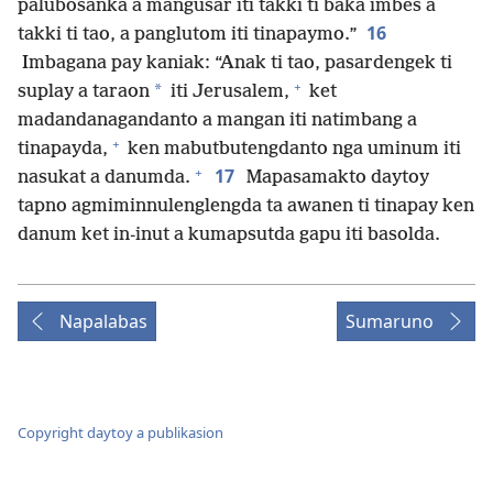
palubosanka a mangusar iti takki ti baka imbes a
16
takki ti tao, a panglutom iti tinapaymo.”
Imbagana pay kaniak: “Anak ti tao, pasardengek ti
+
*
suplay a taraon
iti Jerusalem,
ket
madandanagandanto a mangan iti natimbang a
+
tinapayda,
ken mabutbutengdanto nga uminum iti
+
17
nasukat a danumda.
Mapasamakto daytoy
tapno agmiminnulenglengda ta awanen ti tinapay ken
danum ket in-inut a kumapsutda gapu iti basolda.
Napalabas
Sumaruno
Copyright daytoy a publikasion