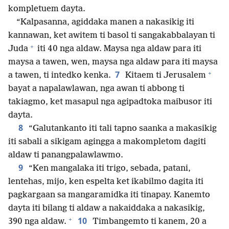
kompletuem dayta.
“Kalpasanna, agiddaka manen a nakasikig iti
kannawan, ket awitem ti basol ti sangakabbalayan ti
+
Juda
iti 40 nga aldaw. Maysa nga aldaw para iti
maysa a tawen, wen, maysa nga aldaw para iti maysa
+
7
a tawen, ti intedko kenka.
Kitaem ti Jerusalem
bayat a napalawlawan, nga awan ti abbong ti
takiagmo, ket masapul nga agipadtoka maibusor iti
dayta.
8
“Galutankanto iti tali tapno saanka a makasikig
iti sabali a sikigam agingga a makompletom dagiti
aldaw ti panangpalawlawmo.
9
“Ken mangalaka iti trigo, sebada, patani,
lentehas, mijo, ken espelta ket ikabilmo dagita iti
pagkargaan sa mangaramidka iti tinapay. Kanemto
dayta iti bilang ti aldaw a nakaiddaka a nakasikig,
+
10
390 nga aldaw.
Timbangemto ti kanem, 20 a