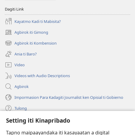
Dagiti Link
Kayatmo Kadi ti Mabisita?
Agbirok iti Gimong
(manglukat
iti
Agbirok iti Kombension
(manglukat
baro
iti
a
Ania ti Baro?
baro
window)
a
Video
window)
Videos with Audio Descriptions
Agbirok
Impormasion Para Kadagiti Journalist ken Opisial ti Gobierno
Tulong
Setting iti Kinapribado
Donasion
(manglukat
iti
Tapno maipaayandaka iti kasayaatan a digital