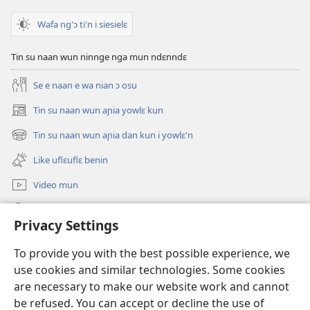
Wafa ng'ɔ ti'n i siesielɛ
Tin su naan wun ninnge nga mun ndɛnndɛ
Se e naan e wa nian ɔ osu
Tin su naan wun aɲia yowlɛ kun
(opens
new
Tin su naan wun aɲia dan kun i yowlɛ'n
(opens
window)
new
Like uflɛuflɛ benin
window)
Video mun
Kunndɛ
Privacy Settings
Like manlɛ
(opens
To provide you with the best possible experience, we
new
use cookies and similar technologies. Some cookies
window)
ƐNTƐNƐTI SU FLUWA SIEWLƐ Watchtower™
are necessary to make our website work and cannot
(opens
be refused. You can accept or decline the use of
new