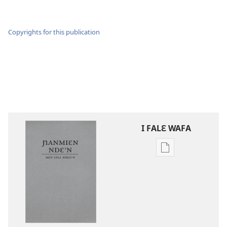
Copyrights for this publication
I FALƐ WAFA
Nga
be
kanngan
nun
mannzin
kanngan'm
be