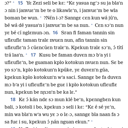
+
15
ɔ?”
Yɛ Zezi seli be kɛ: “Kɛ yasua ng’ɔ su ja bla’n
ɔ nin i janvuɛ’m be te o likawlɛ’n, i janvuɛ’m be wla
+
boman be wun.
?Nɛ́n i-ɔ? Sanngɛ cɛn kun wá jú’n,
+
bé wá dé yasua’n i janvuɛ’m be sa nun.
Cɛn sɔ’n nun
16
yɛ bé cí nglɛmun-ɔn.
Sran fi faman tannin sin
uflɛuflɛ taman tralɛ nvuɛn nun, afin tannin sin
uflɛuflɛ’n ɔ́ cúɛncúɛn tralɛ’n. Kpɛkun tralɛ sɔ’n, ɔ́ títí
+
17
trá laa’n.
Kusu be faman duvɛn mɔ b’a yi i
uflɛuflɛ’n, be guaman kplo kotokun nvuɛn nun. Sɛ be
yo sɔ’n, kplo kotokun’n kpúke, yɛ duvɛn’n gúa,
kpɛkun kplo kotokun’n w’a saci. Sanngɛ be fa duvɛn
mɔ b’a yi i uflɛuflɛ’n be guɛ i kplo kotokun uflɛuflɛ
nun, kpɛkun be nɲɔn’n be ka lɛ.”
18
Kɛ ɔ́ kán ndɛ sɔ mun klé be’n, kpɛnngbɛn kun
bali, ɔ kotoli i bo, kpɛkun ɔ seli i kɛ: “Kɛ é sé yɛ’n,
min wa bla’n w’a wu yɛ ɔ o lɛ-ɔ, sanngɛ bla naan fa ɔ
+
sa fuɛ i su, kpɛkun ɔ́ ɲán nguan ekun.”