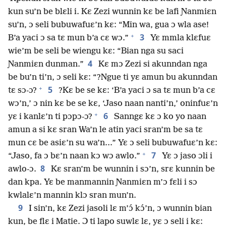
kun su’n be blɛli i. Kɛ Zezi wunnin kɛ be lafi Ɲanmiɛn
su’n, ɔ seli bubuwafuɛ’n kɛ: “Min wa, gua ɔ wla ase!
+
3
B’a yaci ɔ sa tɛ mun b’a cɛ wɔ.”
Yɛ mmla klɛfuɛ
wie’m be seli be wiengu kɛ: “Bian nga su saci
4
Ɲanmiɛn dunman.”
Kɛ mɔ Zezi si akunndan nga
be bu’n ti’n, ɔ seli kɛ: “?Ngue ti yɛ amun bu akunndan
+
5
tɛ sɔ-ɔ?
?Kɛ be se kɛ: ‘B’a yaci ɔ sa tɛ mun b’a cɛ
wɔ’n,’ ɔ nin kɛ be se kɛ, ‘Jaso naan nanti’n,’ oninfuɛ’n
+
6
yɛ i kanlɛ’n ti pɔpɔ-ɔ?
Sanngɛ kɛ ɔ ko yo naan
amun a si kɛ sran Wa’n le atin yaci sran’m be sa tɛ
mun cɛ be asiɛ’n su wa’n...” Yɛ ɔ seli bubuwafuɛ’n kɛ:
+
7
“Jaso, fa ɔ bɛ’n naan kɔ wɔ awlo.”
Yɛ ɔ jaso ɔli i
8
awlo-ɔ.
Kɛ sran’m be wunnin i sɔ’n, srɛ kunnin be
dan kpa. Yɛ be manmannin Ɲanmiɛn m’ɔ fɛli i sɔ
kwlalɛ’n mannin klɔ sran mun’n.
9
I sin’n, kɛ Zezi jasoli lɛ m’ɔ́ kɔ́’n, ɔ wunnin bian
kun, be flɛ i Matie. Ɔ ti lapo suwlɛ lɛ, yɛ ɔ seli i kɛ: