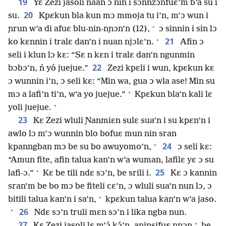
19
Yɛ Zezi jasoli naan ɔ nin i sɔnnzɔnfuɛ’m b’a su i
20
su.
Kpɛkun bla kun mɔ mmoja tu i’n, m’ɔ wun i
+
ɲrun w’a di afuɛ blu-nin-nɲɔn’n (12),
ɔ sinnin i sin lɔ
+
21
ko kɛnnin i tralɛ dan’n i nuan njɔlɛ’n.
Afin ɔ
seli i klun lɔ kɛ: “Sɛ n kɛn i tralɛ dan’n ngunmin
22
bɔbɔ’n, ń yó juejue.”
Zezi kpɛli i wun, kpɛkun kɛ
ɔ wunnin i’n, ɔ seli kɛ: “Min wa, gua ɔ wla ase! Min su
+
mɔ a lafi’n ti’n, w’a yo juejue.”
Kpɛkun bla’n kali lɛ
+
yoli juejue.
23
Kɛ Zezi wluli Ɲanmiɛn sulɛ sua’n i su kpɛn’n i
awlo lɔ m’ɔ wunnin blo bofuɛ mun nin sran
+
24
kpanngban mɔ be su bo awuyomo’n,
ɔ seli kɛ:
“Amun fite, afin talua kan’n w’a wuman, lafilɛ yɛ ɔ su
+
25
lafi-ɔ.”
Kɛ be tili ndɛ sɔ’n, be srili i.
Kɛ ɔ kannin
sran’m be bo mɔ be fiteli cɛ’n, ɔ wluli sua’n nun lɔ, ɔ
+
bitili talua kan’n i sa’n,
kpɛkun talua kan’n w’a jaso.
+
26
Ndɛ sɔ’n truli mɛn sɔ’n i lika ngba nun.
+
27
Kɛ Zezi jasoli lɛ m’ɔ́ kɔ́’n, aɲinsifuɛ nɲɔn
be