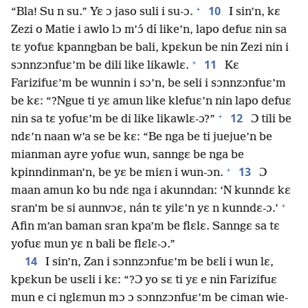
+
10
“Bla! Su n su.” Yɛ ɔ jaso suli i su-ɔ.
I sin’n, kɛ
Zezi o Matie i awlo lɔ m’ɔ́ dí like’n, lapo defuɛ nin sa
tɛ yofuɛ kpanngban be bali, kpɛkun be nin Zezi nin i
+
11
sɔnnzɔnfuɛ’m be dili like likawlɛ.
Kɛ
Farizifuɛ’m be wunnin i sɔ’n, be seli i sɔnnzɔnfuɛ’m
be kɛ: “?Ngue ti yɛ amun like klefuɛ’n nin lapo defuɛ
+
12
nin sa tɛ yofuɛ’m be di like likawlɛ-ɔ?”
Ɔ tili be
ndɛ’n naan w’a se be kɛ: “Be nga be ti juejue’n be
mianman ayre yofuɛ wun, sanngɛ be nga be
+
13
kpinndinman’n, be yɛ be miɛn i wun-ɔn.
Ɔ
maan amun ko bu ndɛ nga i akunndan: ‘N kunndɛ kɛ
+
sran’m be si aunnvɔɛ, nán tɛ yilɛ’n yɛ n kunndɛ-ɔ.’
Afin m’an baman sran kpa’m be flɛlɛ. Sanngɛ sa tɛ
yofuɛ mun yɛ n bali be flɛlɛ-ɔ.”
14
I sin’n, Zan i sɔnnzɔnfuɛ’m be bɛli i wun lɛ,
kpɛkun be usɛli i kɛ: “?Ɔ yo sɛ ti yɛ e nin Farizifuɛ
mun e ci nglɛmun mɔ ɔ sɔnnzɔnfuɛ’m be ciman wie-