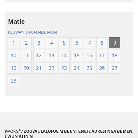
su'n
i
Matie
falɛ
wafa'n
FLUWA’N I NUN NDƐ MUN
Ɲanmiɛn
1
2
3
4
5
6
7
8
9
Ndɛ’n
—
10
11
12
13
14
15
16
17
18
Mɛn
Uflɛ
19
20
21
22
23
24
25
26
27
Biblu’n
28
®
JW.ORG
/ ZOOVA I LALOFUƐ'M BE ƐNTƐNƐTI ADRƐSI NGA BE MƐN
I WUN ATIN'N