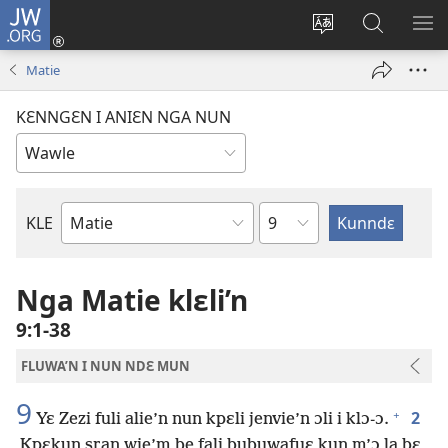
JW.ORG
Wlu
nun
Kaci
Kunndɛ
KL
(opens
aniɛn'n
JW.ORG
I
Matie
new
su
SU
window)
like
ND
KƐNNGƐN I ANIƐN NGA NUN
M
Ndɛ
KLE
Biblu'n
tre
Nga Matie klɛli’n
9:1-38
FLUWA’N I NUN NDƐ MUN
9
+
2
Yɛ Zezi fuli alie’n nun kpɛli jenvie’n ɔli i klɔ-ɔ.
Kpɛkun sran wie’m be fali bubuwafuɛ kun m’ɔ la bɛ