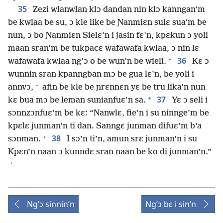
35
Zezi wlanwlan klɔ dandan nin klɔ kanngan’m
be kwlaa be su, ɔ kle like be Ɲanmiɛn sulɛ sua’m be
nun, ɔ bo Ɲanmiɛn Sielɛ’n i jasin fɛ’n, kpɛkun ɔ yoli
maan sran’m be tukpacɛ wafawafa kwlaa, ɔ nin lɛ
+
36
wafawafa kwlaa ng’ɔ o be wun’n be wieli.
Kɛ ɔ
wunnin sran kpanngban mɔ be gua lɛ’n, be yoli i
+
annvɔ,
afin be kle be ɲrɛnnɛn yɛ be tru lika’n nun
+
37
kɛ bua mɔ be leman sunianfuɛ’n sa.
Yɛ ɔ seli i
sɔnnzɔnfuɛ’m be kɛ: “Nanwlɛ, fie’n i su ninnge’m be
kpɛlɛ junman’n ti dan. Sanngɛ junman difuɛ’m b’a
+
38
sɔnman.
I sɔ’n ti’n, amun srɛ junman’n i su
Kpɛn’n naan ɔ kunndɛ sran naan be ko di junman’n.”
+
Ng’ɔ sinnin’n
Ng’ɔ bɛ i sin’n