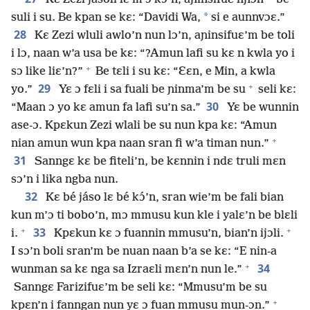
*
suli i su. Be kpan se kɛ: “Davidi Wa,
si e aunnvɔɛ.”
28
Kɛ Zezi wluli awlo’n nun lɔ’n, aɲinsifuɛ’m be toli
i lɔ, naan w’a usa be kɛ: “?Amun lafi su kɛ n kwla yo i
+
sɔ like liɛ’n?”
Be tɛli i su kɛ: “Ɛɛn, e Min, a kwla
+
29
yo.”
Yɛ ɔ fɛli i sa fuali be ɲinma’m be su
seli kɛ:
30
“Maan ɔ yo kɛ amun fa lafi su’n sa.”
Yɛ be wunnin
ase-ɔ. Kpɛkun Zezi wlali be su nun kpa kɛ: “Amun
+
nian amun wun kpa naan sran fi w’a timan nun.”
31
Sanngɛ kɛ be fiteli’n, be kɛnnin i ndɛ truli mɛn
sɔ’n i lika ngba nun.
32
Kɛ bé jáso lɛ bé kɔ́’n, sran wie’m be fali bian
kun m’ɔ ti bobo’n, mɔ mmusu kun kle i yalɛ’n be blɛli
+
+
33
i.
Kpɛkun kɛ ɔ fuannin mmusu’n, bian’n ijɔli.
I sɔ’n boli sran’m be nuan naan b’a se kɛ: “E nin-a
+
34
wunman sa kɛ nga sa Izraɛli mɛn’n nun le.”
Sanngɛ Farizifuɛ’m be seli kɛ: “Mmusu’m be su
+
kpɛn’n i fanngan nun yɛ ɔ fuan mmusu mun-ɔn.”