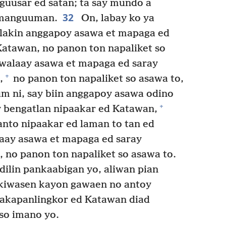
guusar ed satan; ta say mundo a
32
 manguuman.
On, labay ko ya
 lakin anggapoy asawa et mapaga ed
Katawan, no panon ton napaliket so
 walaay asawa et mapaga ed saray
+
,
no panon ton napaliket so asawa to,
um ni, say biin anggapoy asawa odino
+
y bengatlan nipaakar ed Katawan,
nto nipaakar ed laman to tan ed
alaay asawa et mapaga ed saray
 no panon ton napaliket so asawa to.
dilin pankaabigan yo, aliwan pian
akiwasen kayon gawaen no antoy
akapanlingkor ed Katawan diad
 so imano yo.