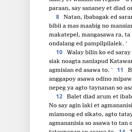
paraan, say sananey et diad o
8
Natan, ibabagak ed sara
bibii a mas maabig no mansian
makatepel, mangasawa ra, t
+
ondalang ed pampilpilalek.
10
Walay bilin ko ed saray
siak noagta nanlapud Katawan,
11
+
agmisian ed asawa to.
B
anggapoy asawa odino mipawil
nepeg ya agto taynanan so as
12
Balet diad arum et ibab
No say agin laki et agmananis
miamong ed sikato, agto tata
agmananisia so asawa to tan 
14