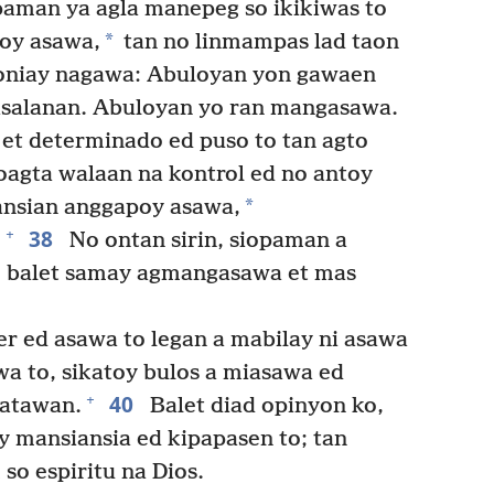
opaman ya agla manepeg so ikikiwas to
*
poy asawa,
tan no linmampas lad taon
 oniay nagawa: Abuloyan yon gawaen
asalanan. Abuloyan yo ran mangasawa.
 et determinado ed puso to tan agto
oagta walaan na kontrol ed no antoy
*
iansian anggapoy asawa,
38
+
.
No ontan sirin, siopaman a
 balet samay agmangasawa et mas
er ed asawa to legan a mabilay ni asawa
a to, sikatoy bulos a miasawa ed
40
+
Katawan.
Balet diad opinyon ko,
y mansiansia ed kipapasen to; tan
so espiritu na Dios.