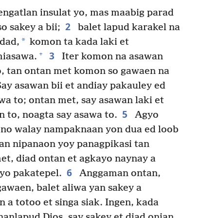
engatlan insulat yo, mas maabig parad
2
o sakey a bii;
balet lapud karakel na
*
dad,
komon ta kada laki et
3
+
miasawa.
Iter komon na asawan
o, tan ontan met komon so gawaen na
ay asawan bii et andiay pakauley ed
wa to; ontan met, say asawan laki et
5
n to, noagta say asawa to.
Agyo
ud no walay nampaknaan yon dua ed loob
ian nipanaon yoy panagpikasi tan
t, diad ontan et agkayo naynay a
6
yo pakatepel.
Anggaman ontan,
awaen, balet aliwa yan sakey a
a totoo et singa siak. Ingen, kada
nanlapud Dios, say sakey et diad onian