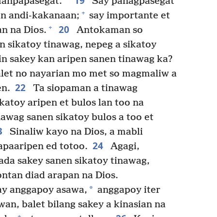
19
manpapasegat.
Say panagpasegat
+
on andi-kakanaan;
say importante et
20
+
n na Dios.
Antokaman so
n sikatoy tinawag, nepeg a sikatoy
n sakey kan aripen sanen tinawag ka?
let no nayarian mo met so magmaliw a
22
en.
Ta siopaman a tinawag
atoy aripen et bulos lan too na
awag sanen sikatoy bulos a too et
3
Sinaliw kayo na Dios, a mabli
24
paaripen ed totoo.
Agagi,
da sakey sanen sikatoy tinawag,
ontan diad arapan na Dios.
*
ay anggapoy asawa,
anggapoy iter
an, balet bilang sakey a kinasian na
+