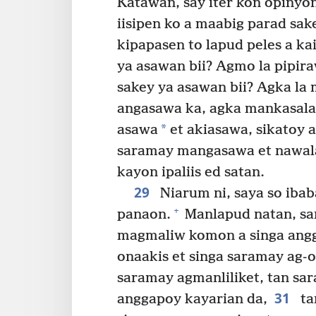
Katawan, say iter kon opinyo
iisipen ko a maabig parad sak
kipapasen to lapud peles a ka
ya asawan bii? Agmo la pipir
sakey ya asawan bii? Agka la
angasawa ka, agka mankasala
*
asawa
et akiasawa, sikatoy
saramay mangasawa et nawalaa
kayon ipaliis ed satan.
29
Niarum ni, saya so ibab
+
panaon.
Manlapud natan, sa
magmaliw komon a singa angg
onaakis et singa saramay ag-o
saramay agmanliliket, tan sa
31
anggapoy kayarian da,
ta