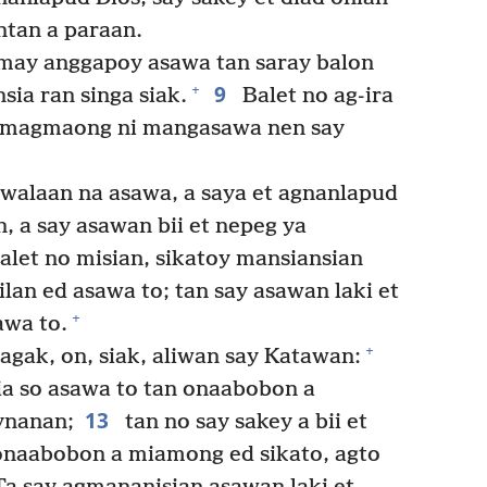
ntan a paraan.
may anggapoy asawa tan saray balon
9
+
sia ran singa siak.
Balet no ag-ira
a magmaong ni mangasawa nen say
 walaan na asawa, a saya et agnanlapud
 a say asawan bii et nepeg ya
alet no misian, sikatoy mansiansian
an ed asawa to; tan say asawan laki et
+
awa to.
+
agak, on, siak, aliwan say Katawan:
ia so asawa to tan onaabobon a
13
ynanan;
tan no say sakey a bii et
onaabobon a miamong ed sikato, agto