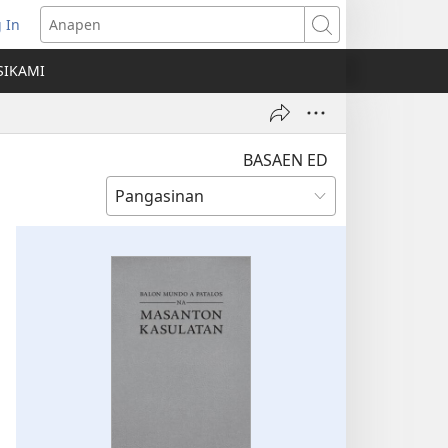
 In
ns
Anapen
SIKAMI
ow)
BASAEN ED