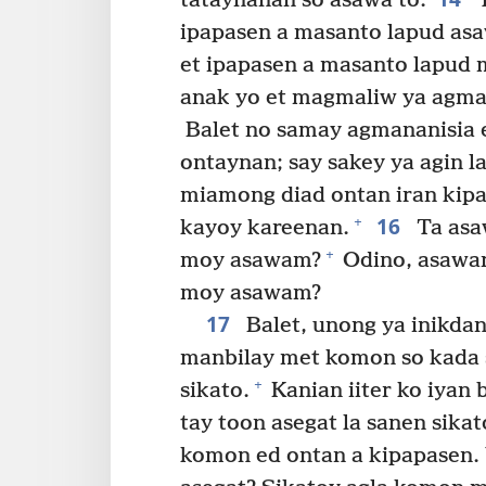
tataynanan so asawa to.
T
ipapasen a masanto lapud asa
et ipapasen a masanto lapud m
anak yo et magmaliw ya agmali
Balet no samay agmananisia e
ontaynan; say sakey ya agin la
miamong diad ontan iran kipap
16
+
kayoy kareenan.
Ta asa
+
moy asawam?
Odino, asawan
moy asawam?
17
Balet, unong ya inikda
manbilay met komon so kada 
+
sikato.
Kanian iiter ko iyan 
tay toon asegat la sanen sika
komon ed ontan a kipapasen. 