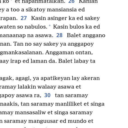
26
n ko
et napanmatalkan.
Kanian
ey a too a sikatoy mansiansia ed
27
irapan.
Kasin asinger ka ed sakey
+
awaten so nabulos.
Kasin bulos ka ed
28
 manaanap na asawa.
Balet anggano
nan. Tan no say sakey ya anggapoy
 agmankasalanan. Anggaman ontan,
y irap ed laman da. Balet labay ta
agak, agagi, ya apatikeyan lay akeran
ramay lalakin walaay asawa et
30
apoy asawa ra,
tan saramay
naakis, tan saramay manliliket et singa
ramay mansasaliw et singa saramay
n saramay manguusar ed mundo et