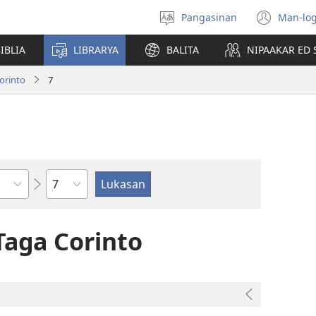
Pangasinan
Man-log
Manpili
(ope
na
new
IBLIA
LIBRARYA
BALITA
NIPAAKAR ED 
Lenguahe
wind
orinto
7
Kapitulo
Taga Corinto