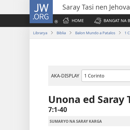
JW.ORG
Saray Tasi nen Jehova
HOME
BANGAT NA B
Librarya
Biblia
Balon Mundo a Patalos
1 C
AKA-DISPLAY
Libro
na
Biblia
Unona ed Saray 
7:1-40
SUMARYO NA SARAY KARGA