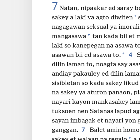
7
Natan, nipaakar ed saray b
*
sakey a laki ya agto diwiten
s
nagagawan seksual ya imorali
+
mangasawa
tan kada bii et 
laki so kanepegan na asawa t
4
+
asawan bii ed asawa to.
S
dilin laman to, noagta say asa
andiay pakauley ed dilin lama
sisibletan so kada sakey lik
na sakey ya aturon panaon, p
nayari kayon mankasakey lame
tuksoen nen Satanas lapud ag
sayan imbagak et nayari yon g
7
ganggan.
Balet amin komon 
+
sakey et walaan na regalo
a 