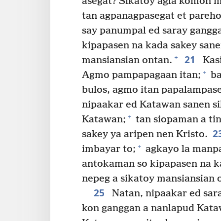
asegat? Sikatoy agla komon 
tan agpanagpasegat et pareh
say panumpal ed saray gangga
kipapasen na kada sakey sane
21
+
mansiansian ontan.
Kasi
+
Agmo pampapagaan itan;
ba
bulos, agmo itan papalampas
nipaakar ed Katawan sanen sik
+
Katawan;
tan siopaman a tin
2
sakey ya aripen nen Kristo.
+
imbayar to;
agkayo la manpa
antokaman so kipapasen na ka
nepeg a sikatoy mansiansian 
25
Natan, nipaakar ed sar
kon ganggan a nanlapud Kataw