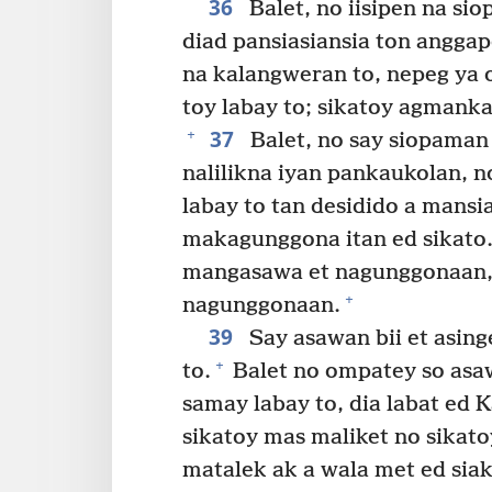
36
Balet, no iisipen na si
diad pansiasiansia ton angga
na kalangweran to, nepeg ya
toy labay to; sikatoy agmank
37
+
Balet, no say siopaman
nalilikna iyan pankaukolan, n
labay to tan desidido a mans
makagunggona itan ed sikato
mangasawa et nagunggonaan,
+
nagunggonaan.
39
Say asawan bii et asing
+
to.
Balet no ompatey so asaw
samay labay to, dia labat ed 
sikatoy mas maliket no sikato
matalek ak a wala met ed siak 