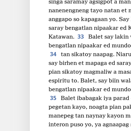
singa saramay agsigpot a man
nanenengneng tayo natan et
anggapo so kapagaan yo. Say
saray bengatlan nipaakar ed 
33
Katawan.
Balet say lakin
bengatlan nipaakar ed mundo
34
tan sikatoy naapag. Niar
say birhen et mapaga ed sara
pian sikatoy magmaliw a masa
espiritu to. Balet, say biin w
bengatlan nipaakar ed mundo,
35
Balet ibabagak iya parad 
pegetan kayo, noagta pian p
manepeg tan naynay kayon m
interon puso yo, ya agnaapag