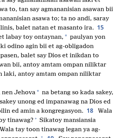
a say agmananisian asawan laki et
wa to, tan say agmananisian asawan bii
ananisian asawa to; ta no andi, saray
15
nis, balet natan et masanto ira.
*
t labay toy ontaynan,
paulyan yon
ki odino agin bii et ag-obligadon
asen, balet say Dios et inikdan to
wan bii, antoy amtam ompan niliktar
 laki, antoy amtam ompan niliktar
*
n nen Jehova
na betang so kada sakey,
sakey unong ed impanawag na Dios ed
18
bilin ed amin a kongregasyon.
Wala
+
toy tinawag?
Sikatoy mansiansia
Wala tay toon tinawag legan ya ag-
+