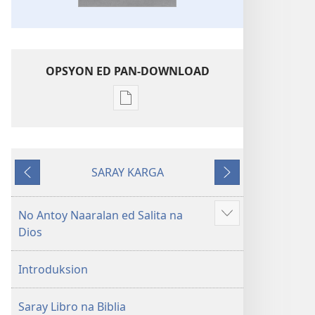
OPSYON ED PAN-DOWNLOAD
Opsyon
ed
pan-
download
SARAY KARGA
na
Ompawil
Onsublay
publikasyon
Balon
No Antoy Naaralan ed Salita na
Aruman
Mundo
Dios
so
a
ipanengneng
Patalos
Introduksion
na
Masanton
Saray Libro na Biblia
Kasulatan