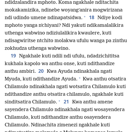
ndidzalandira mphoto. Koma ngakhale nditachita
mokakamizika, ndinebe woyangʼanira mogwirizana
+
18
ndi udindo umene ndinapatsidwa.
Ndiye kodi
mphoto yanga nʼchiyani? Ndi yakuti ndikamalalikira
uthenga wabwino ndiziulalikira kwaulere, kuti
ndisagwiritse ntchito molakwa ufulu wanga pa zinthu
zokhudza uthenga wabwino.
19
Ngakhale kuti ndili ndi ufulu, ndadzichititsa
kukhala kapolo wa anthu onse, kuti ndithandize
20
anthu ambiri.
Kwa Ayuda ndinakhala ngati
+
Myuda, kuti ndithandize Ayuda.
Kwa anthu otsatira
Chilamulo ndinakhala ngati wotsatira Chilamulo kuti
ndithandize anthu otsatira chilamulo, ngakhale kuti
+
21
sinditsatira Chilamulo.
Kwa anthu amene
sayendera Chilamulo ndinakhala ngati wosayendera
Chilamulo, kuti ndithandize anthu osayendera
Chilamulo. Ndinachita zimenezi ngakhale kuti