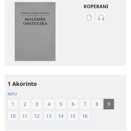
KOPERANI
Pangani
Koperani
Dounilodi
zinthu
Mabuku
zomvetsera
Ndi
Baibulo
Zinthu
la
Zina
Dziko
Baibulo
Latsopano
la
la
Dziko
Malemba
1 Akorinto
Latsopano
Opatulika
la
(Lokonzedwa
MITU
Malemba
mu
1
2
3
4
5
6
7
8
9
Opatulika
2023)
(Lokonzedwanso
10
11
12
13
14
15
16
mu
2023)