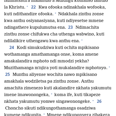
ndimatsatira malamulo a Mulungu komanso lamulo
+
22
la Khristu.
Kwa ofooka ndinakhala wofooka,
+
kuti ndithandize ofooka.
Ndakhala zinthu zonse
kwa anthu osiyanasiyana, kuti ndiyesetse mmene
23
ndingathere kupulumutsa ena.
Ndimachita
zinthu zonse chifukwa cha uthenga wabwino, kuti
+
ndilalikire uthengawu kwa anthu ena.
24
Kodi simukudziwa kuti ochita mpikisano
wothamanga amathamanga onse, koma amene
amakalandira mphoto ndi mmodzi yekha?
+
Muzithamanga mʼnjira yoti mukalandire mphotoyo.
25
Munthu aliyense wochita nawo mpikisano
amakhala wodziletsa pa zinthu zonse. Anthu
amachita zimenezo kuti akalandire nkhata yakumutu
+
imene imawonongeka,
koma ife, kuti tikapeze
+
26
nkhata yakumutu yomwe singawonongeke.
Choncho sikuti ndikungothamanga osadziwa
+
kumene ndikupita.
Mmene ndikuponyera zibakera