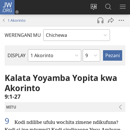
JW.ORG
Lowani
(imatsegula
Sinthani
Fufuzani
ON
tsamba
chinenero
pa
ME
1 Akorinto
lina)
cha
JW.ORG
webusaitiyi
WERENGANI MU
Chaputala
DISPLAY
Buku
la
M'Baibulo
Kalata Yoyamba Yopita kwa
Akorinto
9:1-27
MITU
9
Kodi ndilibe ufulu wochita zimene ndikufuna?