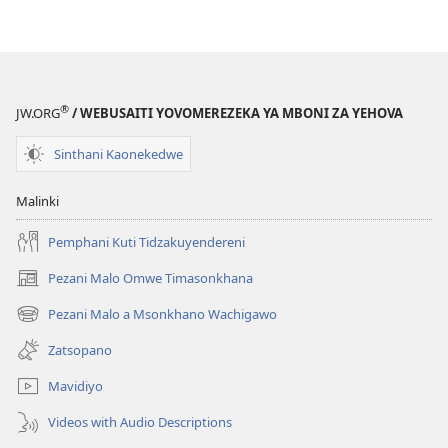
®
JW.ORG
/ WEBUSAITI YOVOMEREZEKA YA MBONI ZA YEHOVA
Sinthani Kaonekedwe
Malinki
Pemphani Kuti Tidzakuyendereni
Pezani Malo Omwe Timasonkhana
(imatsegula
tsamba
Pezani Malo a Msonkhano Wachigawo
(imatsegula
lina)
tsamba
Zatsopano
lina)
Mavidiyo
Videos with Audio Descriptions