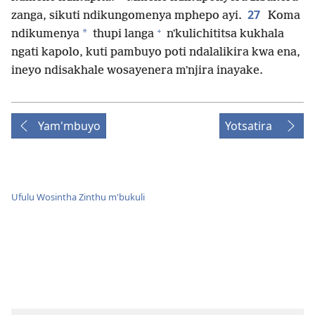
27
zanga, sikuti ndikungomenya mphepo ayi.
Koma
+
*
ndikumenya
thupi langa
nʼkulichititsa kukhala
ngati kapolo, kuti pambuyo poti ndalalikira kwa ena,
ineyo ndisakhale wosayenera mʼnjira inayake.
Yam'mbuyo
Yotsatira
Ufulu Wosintha Zinthu m'bukuli