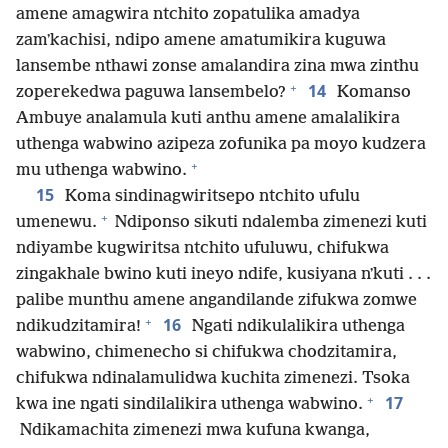
amene amagwira ntchito zopatulika amadya
zamʼkachisi, ndipo amene amatumikira kuguwa
lansembe nthawi zonse amalandira zina mwa zinthu
+
14
zoperekedwa paguwa lansembelo?
Komanso
Ambuye analamula kuti anthu amene amalalikira
uthenga wabwino azipeza zofunika pa moyo kudzera
+
mu uthenga wabwino.
15
Koma sindinagwiritsepo ntchito ufulu
+
umenewu.
Ndiponso sikuti ndalemba zimenezi kuti
ndiyambe kugwiritsa ntchito ufuluwu, chifukwa
zingakhale bwino kuti ineyo ndife, kusiyana nʼkuti . . .
palibe munthu amene angandilande zifukwa zomwe
+
16
ndikudzitamira!
Ngati ndikulalikira uthenga
wabwino, chimenecho si chifukwa chodzitamira,
chifukwa ndinalamulidwa kuchita zimenezi. Tsoka
+
17
kwa ine ngati sindilalikira uthenga wabwino.
Ndikamachita zimenezi mwa kufuna kwanga,