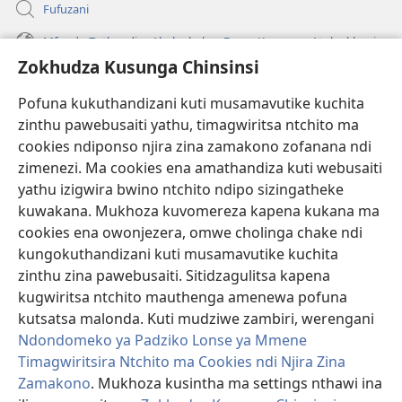
Fufuzani
Mfundo Zothandiza Akuluakulu a Boma Komanso Atolankhani
Zokhudza Kusunga Chinsinsi
Zokuthandizani
Pofuna kukuthandizani kuti musamavutike kuchita
Zopereka
zinthu pawebusaiti yathu, timagwiritsa ntchito ma
(imatsegula
tsamba
cookies ndiponso njira zina zamakono zofanana ndi
lina)
zimenezi. Ma cookies ena amathandiza kuti webusaiti
Watchtower LAIBULALE YA PA INTANET™
(imatsegula
yathu izigwira bwino ntchito ndipo sizingatheke
tsamba
®
JW Hub
kuwakana. Mukhoza kuvomereza kapena kukana ma
lina)
(imatsegula
cookies ena owonjezera, omwe cholinga chake ndi
tsamba
®
JW Laibulale
lina)
kungokuthandizani kuti musamavutike kuchita
zinthu zina pawebusaiti. Sitidzagulitsa kapena
Watchtower Library
kugwiritsa ntchito mauthenga amenewa pofuna
kutsatsa malonda. Kuti mudziwe zambiri, werengani
Ndondomeko ya Padziko Lonse ya Mmene
Timagwiritsira Ntchito ma Cookies ndi Njira Zina
Zamakono
. Mukhoza kusintha ma settings nthawi ina
Copyright
© 2026 Watch Tower Bible and Tract Society of Pennsylvania.
ZOYENERA KUTSATIRA
|
NKHANI YOSUNGA CHINSINSI
|
ZOKHUDZA