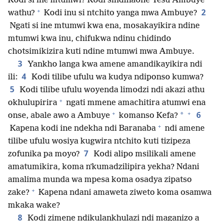
Kodi si ine mtumwi? Kodi sindinaone Yesu Ambuye
+
2
wathu?
Kodi inu si ntchito yanga mwa Ambuye?
Ngati si ine mtumwi kwa ena, mosakayikira ndine
mtumwi kwa inu, chifukwa ndinu chidindo
chotsimikizira kuti ndine mtumwi mwa Ambuye.
3
Yankho langa kwa amene amandikayikira ndi
4
ili:
Kodi tilibe ufulu wa kudya ndiponso kumwa?
5
Kodi tilibe ufulu woyenda limodzi ndi akazi athu
+
okhulupirira
ngati mmene amachitira atumwi ena
+
+
6
*
onse, abale awo a Ambuye
komanso Kefa?
+
Kapena kodi ine ndekha ndi Baranaba
ndi amene
tilibe ufulu wosiya kugwira ntchito kuti tizipeza
7
zofunika pa moyo?
Kodi alipo msilikali amene
amatumikira, koma nʼkumadzilipira yekha? Ndani
amalima munda wa mpesa koma osadya zipatso
+
zake?
Kapena ndani amaweta ziweto koma osamwa
mkaka wake?
8
Kodi zimene ndikulankhulazi ndi maganizo a