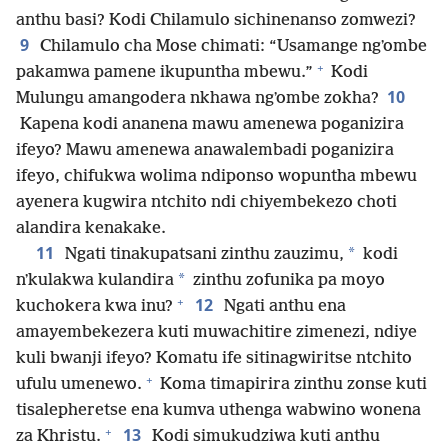
anthu basi? Kodi Chilamulo sichinenanso zomwezi?
9
Chilamulo cha Mose chimati: “Usamange ngʼombe
+
pakamwa pamene ikupuntha mbewu.”
Kodi
10
Mulungu amangodera nkhawa ngʼombe zokha?
Kapena kodi ananena mawu amenewa poganizira
ifeyo? Mawu amenewa anawalembadi poganizira
ifeyo, chifukwa wolima ndiponso wopuntha mbewu
ayenera kugwira ntchito ndi chiyembekezo choti
alandira kenakake.
11
*
Ngati tinakupatsani zinthu zauzimu,
kodi
*
nʼkulakwa kulandira
zinthu zofunika pa moyo
+
12
kuchokera kwa inu?
Ngati anthu ena
amayembekezera kuti muwachitire zimenezi, ndiye
kuli bwanji ifeyo? Komatu ife sitinagwiritse ntchito
+
ufulu umenewo.
Koma timapirira zinthu zonse kuti
tisalepheretse ena kumva uthenga wabwino wonena
+
13
za Khristu.
Kodi simukudziwa kuti anthu