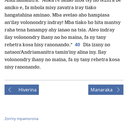
Andriamanitra: “Aoka re ianao mba tsy ho tezitra be
amiko e, fa mbola misy zavatra iray tiako
hangatahina aminao. Mba avelao aho hampiasa
an’ilay volonondry indray! Mba tiako ho hita mantsy
raha tena hanampy ahy ianao na tsia. Aleo indray
ilay volonondry ihany no ho maina, fa ny tany
40
rehetra kosa hisy ranonando.”
Dia izany no
nataon’Andriamanitra tamin’iny alina iny. Ilay
volonondry ihany no maina, fa ny tany rehetra kosa
nisy ranonando.
Hiverina
Manaraka
Zon’ny mpamorona