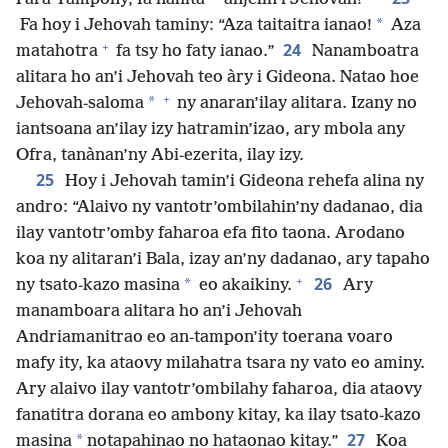
*
Fa hoy i Jehovah taminy: “Aza taitaitra ianao!
Aza
+
24
matahotra
fa tsy ho faty ianao.”
Nanamboatra
alitara ho an’i Jehovah teo àry i Gideona. Natao hoe
+
*
Jehovah-saloma
ny anaran’ilay alitara. Izany no
iantsoana an’ilay izy hatramin’izao, ary mbola any
Ofra, tanànan’ny Abi-ezerita, ilay izy.
25
Hoy i Jehovah tamin’i Gideona rehefa alina ny
andro: “Alaivo ny vantotr’ombilahin’ny dadanao, dia
ilay vantotr’omby faharoa efa fito taona. Arodano
koa ny alitaran’i Bala, izay an’ny dadanao, ary tapaho
+
26
*
ny tsato-kazo masina
eo akaikiny.
Ary
manamboara alitara ho an’i Jehovah
Andriamanitrao eo an-tampon’ity toerana voaro
mafy ity, ka ataovy milahatra tsara ny vato eo aminy.
Ary alaivo ilay vantotr’ombilahy faharoa, dia ataovy
fanatitra dorana eo ambony kitay, ka ilay tsato-kazo
27
*
masina
notapahinao no hataonao kitay.”
Koa