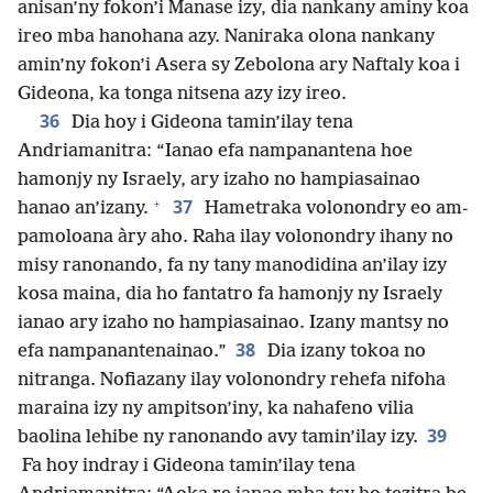
anisan’ny fokon’i Manase izy, dia nankany aminy koa
ireo mba hanohana azy. Naniraka olona nankany
amin’ny fokon’i Asera sy Zebolona ary Naftaly koa i
Gideona, ka tonga nitsena azy izy ireo.
36
Dia hoy i Gideona tamin’ilay tena
Andriamanitra: “Ianao efa nampanantena hoe
hamonjy ny Israely, ary izaho no hampiasainao
+
37
hanao an’izany.
Hametraka volonondry eo am-
pamoloana àry aho. Raha ilay volonondry ihany no
misy ranonando, fa ny tany manodidina an’ilay izy
kosa maina, dia ho fantatro fa hamonjy ny Israely
ianao ary izaho no hampiasainao. Izany mantsy no
38
efa nampanantenainao.”
Dia izany tokoa no
nitranga. Nofiazany ilay volonondry rehefa nifoha
maraina izy ny ampitson’iny, ka nahafeno vilia
39
baolina lehibe ny ranonando avy tamin’ilay izy.
Fa hoy indray i Gideona tamin’ilay tena