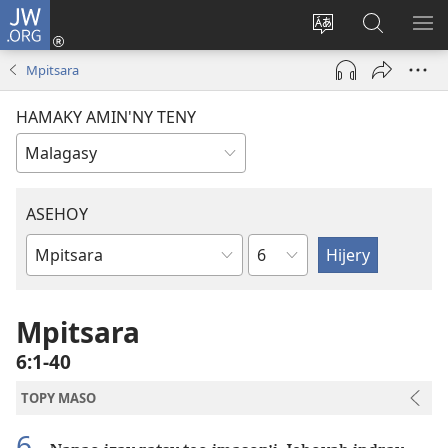
JW.ORG
Hiditra
(manokatra
Hiova
Fikaroha
HA
rohy)
fiteny
ato
Mpitsara
Amin’ny
JW.ORG
HAMAKY AMIN'NY TENY
ASEHOY
Toko
Boky
ao
Amin’ny
Mpitsara
Baiboly
6:1-40
TOPY MASO
6