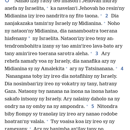
Nanao izay ratsy teo imason’i Jehovah indray
+
anefa ny Israelita,
ka navelan’i Jehovah ho resin’ny
+
2
Midianina izy ireo nandritra ny fito taona.
Dia
+
nanjakazaka tamin’ny Israely ny Midianina.
Noho
ny nataon’ny Midianina, dia nanamboatra toerana
*
hiafenany
ny Israelita. Nataon’izy ireo teny an-
tendrombohitra izany sy tao amin’ireo lava-bato ary
+
3
tany amin’ireo toerana sarotra aleha.
Ary
rehefa namafy voa ny Israely, dia nanafika azy ny
+
+
4
Midianina sy ny Amalekita
ary ny Tatsinanana.
Nanangana toby izy ireo dia notafihiny ny Israely.
Dia nosimban’izy ireo ny vokatry ny tany, hatrany
Gaza. Nataony tsy nanana na inona na inona hatao
sakafo intsony ny Israely. Ary nalainy daholo na ny
+
5
ondry na ny omby na ny ampondra.
Nitondra
biby fiompy sy tranolay izy ireo ary nanao rodobe
+
hoatran’ny valala.
Tsy voaisa koa izy ireo sy ny
+
ramevany.
Ary ny hanimba an’ilay tany no