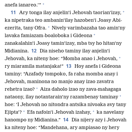
+
anefa ianareo.’”
+
11
Ary tonga ilay anjelin’i Jehovah taorian’izay,
ka nipetraka teo ambanin’ilay hazoben’i Joasy Abi-
+
ezerita, tany Ofra.
Nively varimbazaha tao amin’ny
+
lavaka famiazam-boaloboka i Gideona
zanakalahin’i Joasy tamin’izay, mba tsy ho hitan’ny
12
Midianina.
Dia niseho taminy ilay anjelin’i
+
Jehovah, ka niteny hoe: “Momba anao i Jehovah,
13
ry miaramila matanjaka!”
Hoy anefa i Gideona
taminy: “Azafady tompoko, fa raha momba anay i
Jehovah, maninona no manjo anay izao zavatra
+
rehetra izao?
Aiza daholo izao ny zava-mahagaga
+
nataony, ilay notantarain’ny razambenay taminay
hoe: ‘I Jehovah no nitondra antsika nivoaka avy tany
+
+
Ejipta’?
Efa nafoin’i Jehovah izahay,
ka navelany
14
hanompo ny Midianina.”
Dia nijery azy i Jehovah
ka niteny hoe: “Mandehana, ary ampiasao ny hery