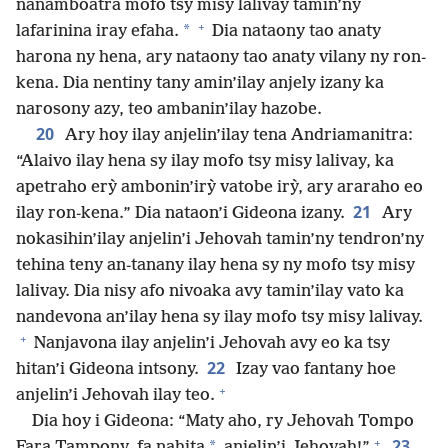
nanamboatra mofo tsy misy lalivay tamin’ny
+
*
lafarinina iray efaha.
Dia nataony tao anaty
harona ny hena, ary nataony tao anaty vilany ny ron-
kena. Dia nentiny tany amin’ilay anjely izany ka
narosony azy, teo ambanin’ilay hazobe.
20
Ary hoy ilay anjelin’ilay tena Andriamanitra:
“Alaivo ilay hena sy ilay mofo tsy misy lalivay, ka
apetraho erỳ ambonin’irỳ vatobe irỳ, ary araraho eo
21
ilay ron-kena.” Dia nataon’i Gideona izany.
Ary
nokasihin’ilay anjelin’i Jehovah tamin’ny tendron’ny
tehina teny an-tanany ilay hena sy ny mofo tsy misy
lalivay. Dia nisy afo nivoaka avy tamin’ilay vato ka
nandevona an’ilay hena sy ilay mofo tsy misy lalivay.
+
Nanjavona ilay anjelin’i Jehovah avy eo ka tsy
22
hitan’i Gideona intsony.
Izay vao fantany hoe
+
anjelin’i Jehovah ilay teo.
Dia hoy i Gideona: “Maty aho, ry Jehovah Tompo
+
23
*
Fara Tampony, fa nahita
anjelin’i Jehovah!”