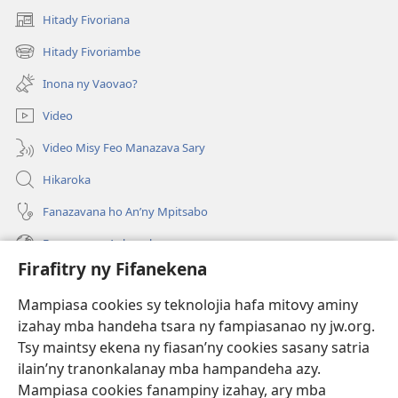
Hitady Fivoriana
(manokatra
rohy)
Hitady Fivoriambe
(manokatra
rohy)
Inona ny Vaovao?
Video
Video Misy Feo Manazava Sary
Hikaroka
Fanazavana ho An’ny Mpitsabo
Fanazavana Ankapobeny
Firafitry ny Fifanekena
Fanampiana
Mampiasa cookies sy teknolojia hafa mitovy aminy
Fanomezana
izahay mba handeha tsara ny fampiasanao ny jw.org.
(manokatra
rohy)
Tsy maintsy ekena ny fiasan’ny cookies sasany satria
ilain’ny tranonkalanay mba hampandeha azy.
FITEHIRIZAM-BOKIN’NY Vavolombelon’i Jehovah
(manokatra
Mampiasa cookies fanampiny izahay, ary mba
rohy)