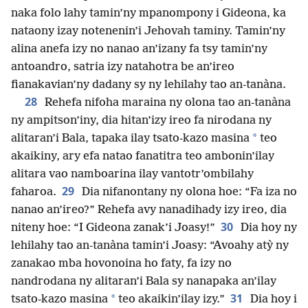
naka folo lahy tamin’ny mpanompony i Gideona, ka
nataony izay notenenin’i Jehovah taminy. Tamin’ny
alina anefa izy no nanao an’izany fa tsy tamin’ny
antoandro, satria izy natahotra be an’ireo
fianakavian’ny dadany sy ny lehilahy tao an-tanàna.
28
Rehefa nifoha maraina ny olona tao an-tanàna
ny ampitson’iny, dia hitan’izy ireo fa nirodana ny
*
alitaran’i Bala, tapaka ilay tsato-kazo masina
teo
akaikiny, ary efa natao fanatitra teo ambonin’ilay
alitara vao namboarina ilay vantotr’ombilahy
29
faharoa.
Dia nifanontany ny olona hoe: “Fa iza no
nanao an’ireo?” Rehefa avy nanadihady izy ireo, dia
30
niteny hoe: “I Gideona zanak’i Joasy!”
Dia hoy ny
lehilahy tao an-tanàna tamin’i Joasy: “Avoahy atỳ ny
zanakao mba hovonoina ho faty, fa izy no
nandrodana ny alitaran’i Bala sy nanapaka an’ilay
31
*
tsato-kazo masina
teo akaikin’ilay izy.”
Dia hoy i