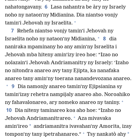
6
nahatongavany.
Lasa nahantra be àry ny Israely
noho ny nataon’ny Midianina. Dia niantso vonjy
+
tamin’i Jehovah ny Israelita.
7
Rehefa niantso vonjy tamin’i Jehovah ny
+
8
Israelita noho ny nataon’ny Midianina,
dia
naniraka mpaminany ho any amin’ny Israelita i
Jehovah mba hiteny amin’izy ireo hoe: “Izao no
nolazain’i Jehovah Andriamanitry ny Israely: ‘Izaho
no nitondra anareo avy tany Ejipta, ka nanafaka
anareo tany amin’ny toerana nanandevozana anareo.
+
9
Dia namonjy anareo tamin’ny Ejipsianina sy
tamin’izay rehetra nampijaly anareo aho. Noroahiko
+
ny fahavalonareo, ary nomeko anareo ny taniny.
10
Dia niteny taminareo koa aho hoe: “Izaho no
+
Jehovah Andriamanitrareo.
Aza mivavaka
*
amin’ireo
andriamanitra ivavahan’ny Amorita, izay
+
*
tompon’ny tany ipetrahanareo.”
Tsy nankatò ahy