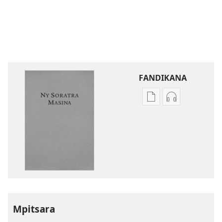
FANDIKANA
Fandikana
Fandikana
boky
raki-
Ny
peo
Soratra
Ny
Masina
Soratra
—
Masina
Fandikan-
—
tenin’ny
Fandikan-
Tontolo
tenin’ny
Mpitsara
Vaovao
Tontolo
(Nohavaozina
Vaovao