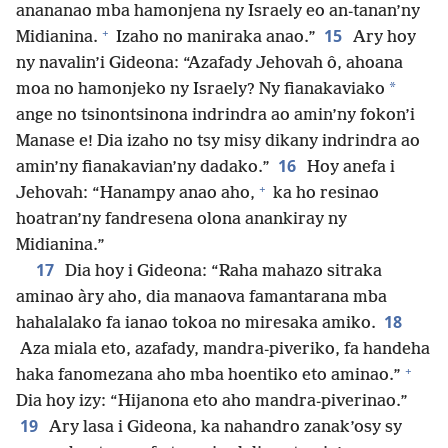
anananao mba hamonjena ny Israely eo an-tanan’ny
+
15
Midianina.
Izaho no maniraka anao.”
Ary hoy
ny navalin’i Gideona: “Azafady Jehovah ô, ahoana
*
moa no hamonjeko ny Israely? Ny fianakaviako
ange no tsinontsinona indrindra ao amin’ny fokon’i
Manase e! Dia izaho no tsy misy dikany indrindra ao
16
amin’ny fianakavian’ny dadako.”
Hoy anefa i
+
Jehovah: “Hanampy anao aho,
ka ho resinao
hoatran’ny fandresena olona anankiray ny
Midianina.”
17
Dia hoy i Gideona: “Raha mahazo sitraka
aminao àry aho, dia manaova famantarana mba
18
hahalalako fa ianao tokoa no miresaka amiko.
Aza miala eto, azafady, mandra-piveriko, fa handeha
+
haka fanomezana aho mba hoentiko eto aminao.”
Dia hoy izy: “Hijanona eto aho mandra-piverinao.”
19
Ary lasa i Gideona, ka nahandro zanak’osy sy