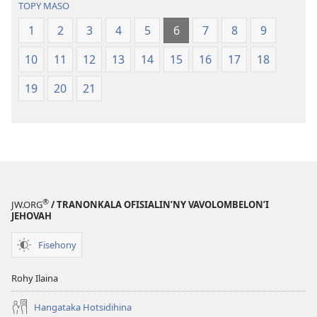
TOPY MASO
2021)
(Nohavaozin
1
2
3
4
5
6
7
8
9
2021)
10
11
12
13
14
15
16
17
18
19
20
21
®
JW.ORG
/ TRANONKALA OFISIALIN’NY VAVOLOMBELON’I
JEHOVAH
Fisehony
Rohy Ilaina
Hangataka Hotsidihina