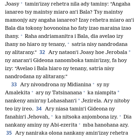
+
Joasy
tamin’izay rehetra nila ady taminy: “Angaha
ianareo tsy maintsy miaro an’i Bala? Tsy maintsy
mamonjy azy angaha ianareo? Izay rehetra miaro an’i
Bala dia tokony hovonoina ho faty izao maraina izao
+
ihany.
Raha andriamanitra i Bala, dia avelao izy
+
ihany no hiaro ny tenany,
satria nisy nandrodana
32
*
ny alitarany.”
Ary nataon’i Joasy hoe Jerobala
ny anaran’i Gideona nanomboka tamin’izay, fa hoy
izy: “Avelao i Bala hiaro ny tenany, satria nisy
nandrodana ny alitarany.”
+
33
Ary nivondrona ny Midianina
sy ny
+
+
*
Amalekita
ary ny Tatsinanana
ka niampita
*
nankeny amin’ny Lohasahan’i
Jezirela. Ary nitoby
34
teo izy ireo.
Ary niasa tamin’i Gideona ny
+
+
fanahin’i Jehovah,
ka nitsoka anjombona izy.
Dia
+
nankany aminy ny Abi-ezerita
mba hanohana azy.
35
Ary naniraka olona nankany amin’izay rehetra