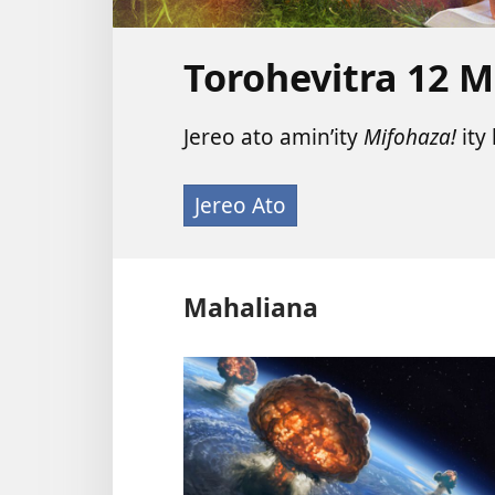
Torohevitra 12 
Jereo ato amin’ity
Mifohaza!
ity
Jereo Ato
Mahaliana