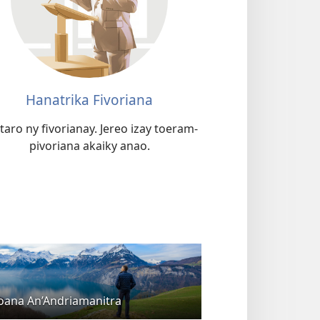
Hanatrika Fivoriana
taro ny fivorianay. Jereo izay toeram-
pivoriana akaiky anao.
oana An’Andriamanitra