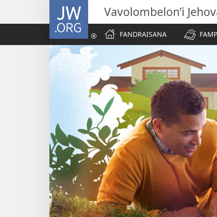
JW.ORG
Vavolombelon’i Jeho
FANDRAISANA
FAMP