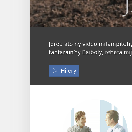
Ny
Jereo ato ny video mifampitohy
tantarain’ny Baiboly, rehefa mij
Tantaran’ny
Fanompoan’i
Hijery
Jesosy