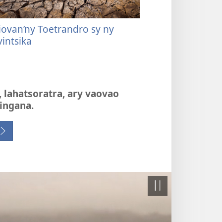
iovan’ny Toetrandro sy ny
intsika
a, lahatsoratra, ary vaovao
ingana.
Hampiato