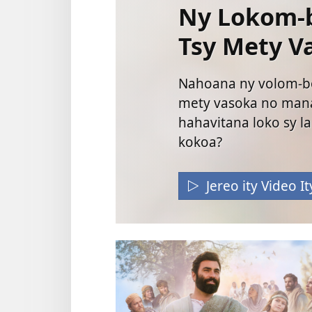
Ny Lokom-
Tsy Mety V
Nahoana ny volom-b
mety vasoka no ma
hahavitana loko sy l
kokoa?
Jereo ity Video It