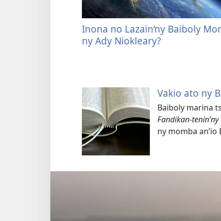
Inona no Lazain’ny Baiboly M
ny Ady Niokleary?
Vakio ato ny B
Baiboly marina t
Fandikan-tenin’ny
ny momba an’io B