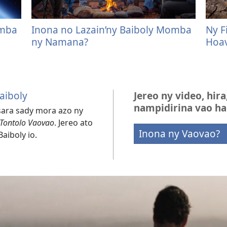
omba
Inona no Lazain’ny Baiboly Momba
Ny F
ny Namana?
Hoav
aiboly
Jereo ny video, hir
nampidirina vao ha
sara sady mora azo ny
 Tontolo Vaovao
. Jereo ato
Inona ny Vaovao?
aiboly io.