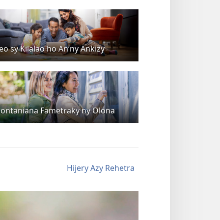
eo sy Kilalao ho An’ny Ankizy
ontaniana Fametraky ny Olona
Hijery Azy Rehetra