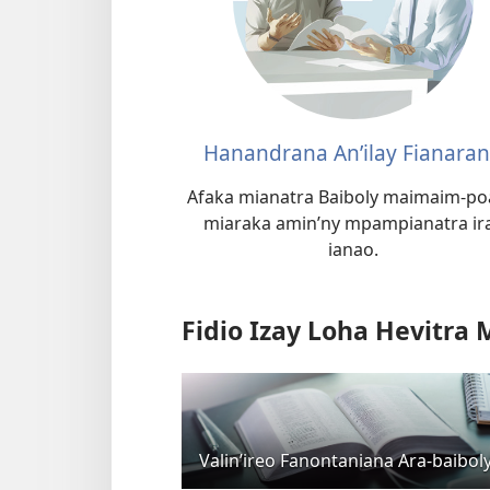
Hanandrana An’ilay Fianara
Afaka mianatra Baiboly maimaim-p
miaraka amin’ny mpampianatra ir
ianao.
Fidio Izay Loha Hevitra
Valin’ireo Fanontaniana Ara-baibol