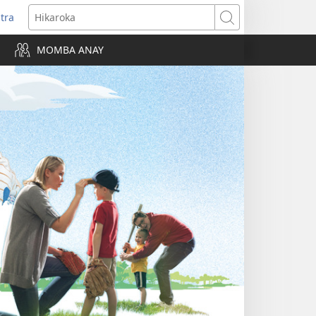
itra
anokatra
Hikaroka
hy)
MOMBA ANAY