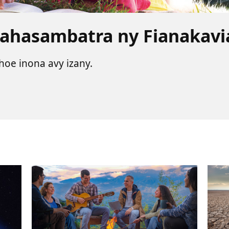
Mahasambatra ny Fianakav
 hoe inona avy izany.