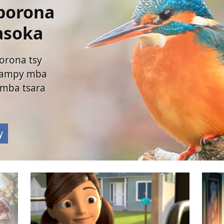
borona
asoka
orona tsy
nampy mba
amba tsara
y