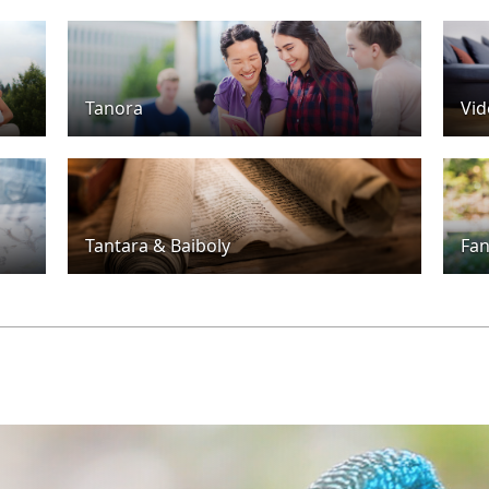
Tanora
Vid
Tantara & Baiboly
Fan