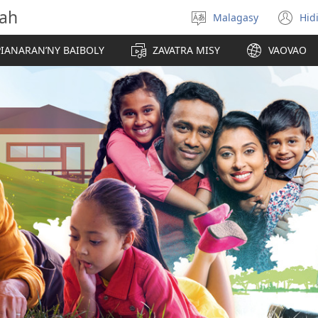
vah
Malagasy
Hid
Hifidy
(m
fiteny
ro
IANARAN’NY BAIBOLY
ZAVATRA MISY
VAOVAO