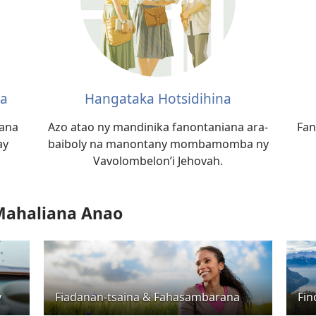
na
Hangataka Hotsidihina
oana
Azo atao ny mandinika fanontaniana ara-
Fan
ay
baiboly na manontany mombamomba ny
Vavolombelon’i Jehovah.
 Mahaliana Anao
y
Fiadanan-tsaina & Fahasambarana
Fin