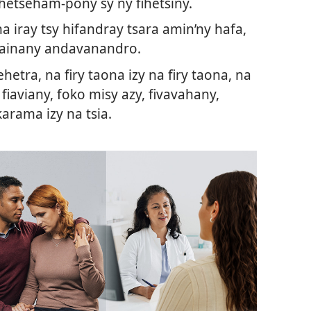
ihetseham-pony sy ny fihetsiny.
 iray tsy hifandray tsara amin’ny hafa,
 fiainany andavanandro.
etra, na firy taona izy na firy taona, na
fiaviany, foko misy azy, fivavahany,
karama izy na tsia.