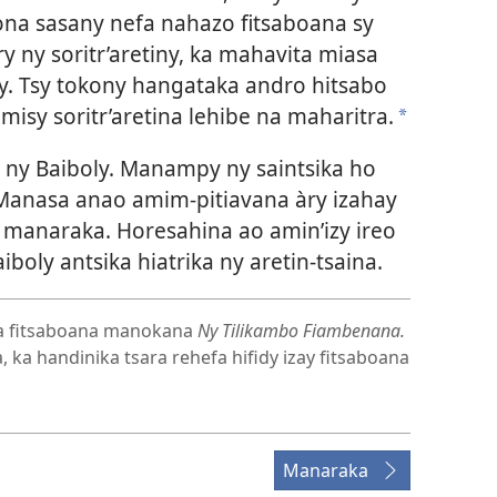
ona sasany nefa nahazo fitsaboana sy
y ny soritr’aretiny, ka mahavita miasa
izy. Tsy tokony hangataka andro hitsabo
misy soritr’aretina lehibe na maharitra.
a
ny Baiboly. Manampy ny saintsika ho
 Manasa anao amim-pitiavana àry izahay
 manaraka. Horesahina ao amin’izy ireo
oly antsika hiatrika ny aretin-tsaina.
ka fitsaboana manokana
Ny Tilikambo Fiambenana.
, ka handinika tsara rehefa hifidy izay fitsaboana
Manaraka