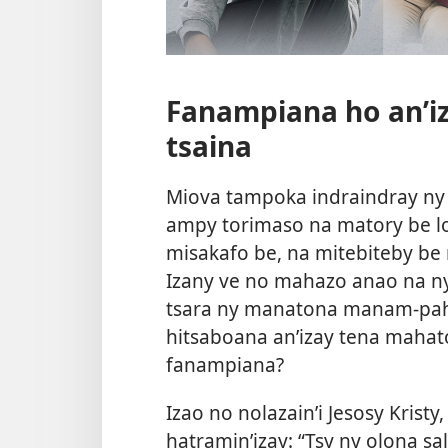
Fanampiana ho an’iza
tsaina
Miova tampoka indraindray ny m
ampy torimaso na matory be l
misakafo be, na mitebiteby be 
Izany ve no mahazo anao na ny
tsara ny manatona manam-pa
hitsaboana an’izay tena mahato
fanampiana?
Izao no nolazain’i Jesosy Kristy
hatramin’izay: “Tsy ny olona s