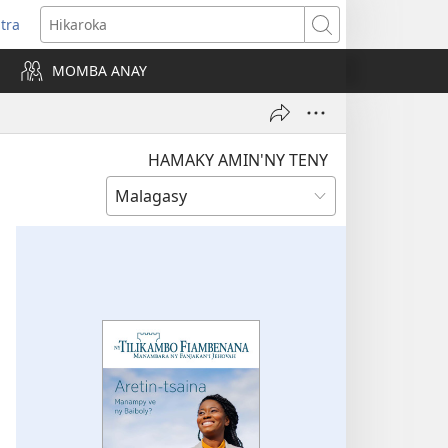
itra
anokatra
Hikaroka
hy)
MOMBA ANAY
HAMAKY AMIN'NY TENY