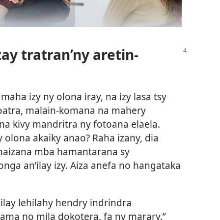
y tratran’ny aretin-
aha izy ny olona iray, na izy lasa tsy
oatra, malain-komana na mahery
na kivy mandritra ny fotoana elaela.
 olona akaiky anao? Raha izany, dia
haizana mba hamantarana sy
nga an’ilay izy. Aiza anefa no hangataka
, ilay lehilahy hendry indrindra
alama no mila dokotera, fa ny marary.”