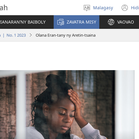
vah
Malagasy
Hid
Hifidy
(m
fiteny
ro
IANARAN’NY BAIBOLY
ZAVATRA MISY
VAOVAO
 | No. 1 2023
Olana Eran-tany ny Aretin-tsaina