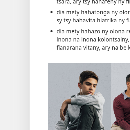
tsara, ary tsy hahafehy ny f
dia mety hahatonga ny olona
sy tsy hahavita hiatrika ny
dia mety hahazo ny olona reh
inona na inona kolontsainy, 
fianarana vitany, ary na be 