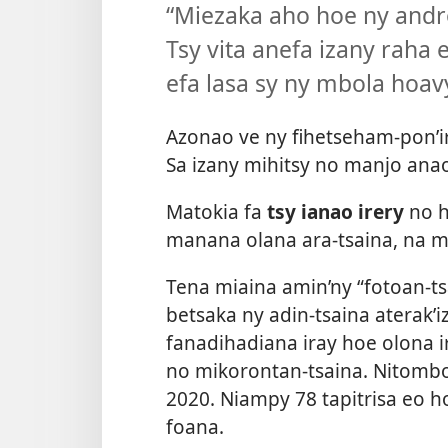
“Miezaka aho hoe ny andr
Tsy vita anefa izany raha 
efa lasa sy ny mbola hoavy
Azonao ve ny fihetseham-pon’ir
Sa izany mihitsy no manjo ana
Matokia fa
tsy ianao irery
no h
manana olana ara-tsaina, na mi
Tena miaina amin’ny “fotoan-tsa
betsaka ny adin-tsaina aterak’iz
fanadihadiana iray hoe olona i
no mikorontan-tsaina. Nitombo
2020. Niampy 78 tapitrisa eo h
foana.