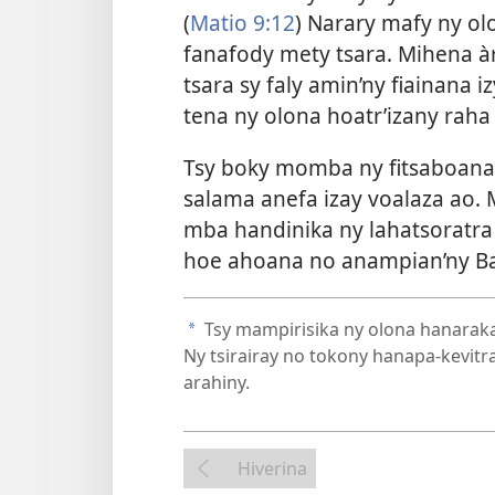
(
Matio 9:12
) Narary mafy ny ol
fanafody mety tsara. Mihena àr
tsara sy faly amin’ny fiainana 
tena ny olona hoatr’izany raha 
Tsy boky momba ny fitsaboana 
salama anefa izay voalaza ao.
mba handinika ny lahatsoratra
hoe ahoana no anampian’ny Baib
Tsy mampirisika ny olona hanara
a
Ny tsirairay no tokony hanapa-kevitra
arahiny.
Hiverina