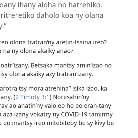
oany ihany aloha no hatrehiko.
eritreretiko daholo koa ny olana
.”
eo olona tratran’ny aretin-tsaina ireo?
o na ny olona akaiky anao?
oatr’izany. Betsaka mantsy amin’izao no
sy olona akaiky azy tratran’izany.
rotra tsy mora atrehina” isika izao, ka
any. (
2 Timoty 3:1
) Noresahin’ny
ray ao anatin’ny valo eo ho eo eran-tany
 aza izany vokatry ny COVID-19 tamin’ny
o eo mantsy ireo mitebiteby be sy kivy be