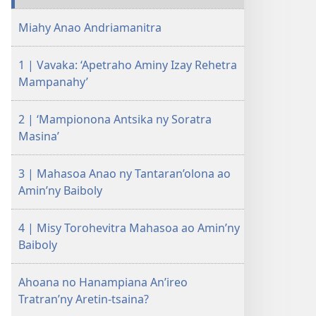
Manampy
Miahy Anao Andriamanitra
ve
ny
1 | Vavaka: ‘Apetraho Aminy Izay Rehetra
Baiboly?
Mampanahy’
2 | ‘Mampionona Antsika ny Soratra
Masina’
3 | Mahasoa Anao ny Tantaran’olona ao
Amin’ny Baiboly
4 | Misy Torohevitra Mahasoa ao Amin’ny
Baiboly
Ahoana no Hanampiana An’ireo
Tratran’ny Aretin-tsaina?