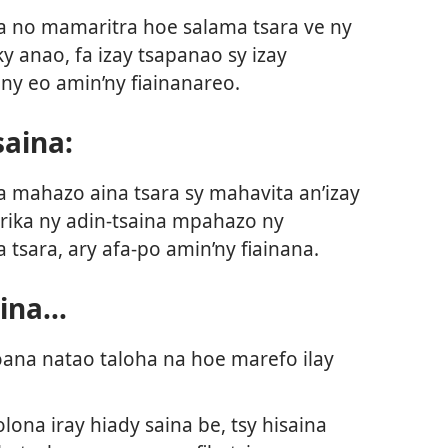
fa no mamaritra hoe salama tsara ve ny
ky anao, fa izay tsapanao sy izay
zany eo amin’ny fiainanareo.
aina:
a mahazo aina tsara sy mahavita an’izay
rika ny adin-tsaina mpahazo ny
 tsara, ary afa-po amin’ny fiainana.
na...
oana natao taloha na hoe marefo ilay
ona iray hiady saina be, tsy hisaina