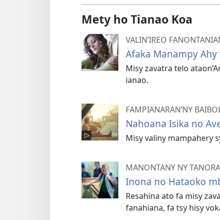
Mety ho Tianao Koa
VALIN’IREO FANONTANIA
Afaka Manampy Ahy v
Misy zavatra telo ataon
ianao.
FAMPIANARAN’NY BAIBOL
Nahoana Isika no Ave
Misy valiny mampahery s
MANONTANY NY TANOR
Inona no Hataoko mb
Resahina ato fa misy za
fanahiana, fa tsy hisy vo