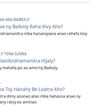
NA ARA-BAIBOLY
e ny Baiboly Raha Kivy Aho?
’Andriamanitra mba hanampiana anao rehefa kivy
Y TENA ILAINA
lan’Andriamanitra Hijaly?
y mahafa-po ao amin’ny Baiboly.
A
a Tsy Hanahy Be Loatra Aho?
vatra dimy azonao atao mba hahasoa anao ny
kany ratsy eo aminao.