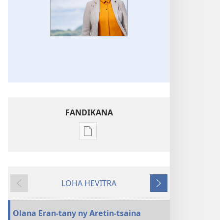
FANDIKANA
Fandikana
boky
NY
TILIKAMBO
LOHA HEVITRA
FIAMBENANA
Hiverina
Manaraka
Aretin-
tsaina
Olana Eran-tany ny Aretin-tsaina
—