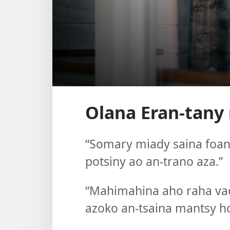
Olana Eran-tany 
“Somary miady saina foana
potsiny ao an-trano aza.”
“Mahimahina aho raha vao 
azoko an-tsaina mantsy hoe