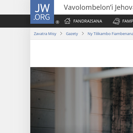
JW.ORG
Vavolombelon’i Jeho
FANDRAISANA
FAMP
Zavatra Misy
Gazety
Ny Tilikambo Fiambenana