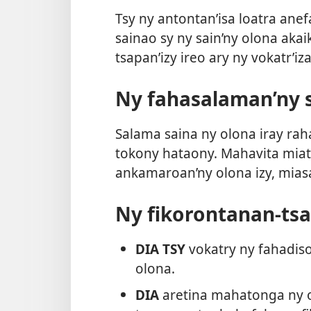
Tsy ny antontan’isa loatra ane
sainao sy ny sain’ny olona akai
tsapan’izy ireo ary ny vokatr’i
Ny fahasalaman’ny s
Salama saina ny olona iray rah
tokony hataony. Mahavita miat
ankamaroan’ny olona izy, miasa
Ny fikorontanan-tsai
DIA TSY
vokatry ny fahadis
olona.
DIA
aretina mahatonga ny ol