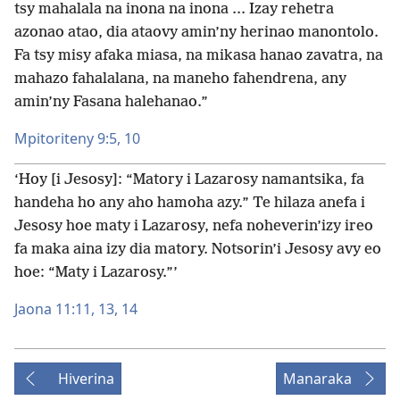
tsy mahalala na inona na inona ... Izay rehetra
azonao atao, dia ataovy amin’ny herinao manontolo.
Fa tsy misy afaka miasa, na mikasa hanao zavatra, na
mahazo fahalalana, na maneho fahendrena, any
amin’ny Fasana halehanao.”
Mpitoriteny 9:5,
10
‘Hoy [i Jesosy]: “Matory i Lazarosy namantsika, fa
handeha ho any aho hamoha azy.” Te hilaza anefa i
Jesosy hoe maty i Lazarosy, nefa noheverin’izy ireo
fa maka aina izy dia matory. Notsorin’i Jesosy avy eo
hoe: “Maty i Lazarosy.”’
Jaona 11:11,
13, 14
Hiverina
Manaraka