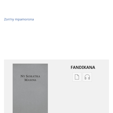
Zon’ny mpamorona
FANDIKANA
Fandikana
Fandikana
boky
raki-
Ny
peo
Soratra
Ny
Masina
Soratra
—
Masina