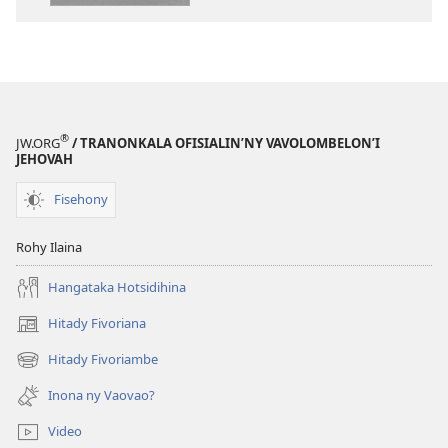
Fandikan-
—
tenin’ny
Fandikan-
Tontolo
tenin’ny
Vaovao
Tontolo
(Nohavaozina
Vaovao
2021)
(Nohavaozin
®
JW.ORG
/ TRANONKALA OFISIALIN’NY VAVOLOMBELON’I
2021)
JEHOVAH
Fisehony
Rohy Ilaina
Hangataka Hotsidihina
Hitady Fivoriana
(manokatra
rohy)
Hitady Fivoriambe
(manokatra
rohy)
Inona ny Vaovao?
Video