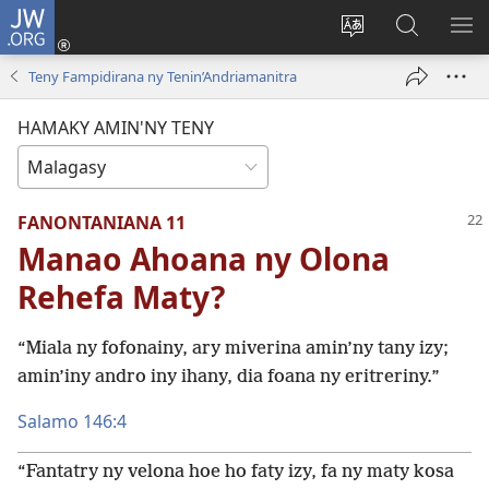
JW.ORG
Hiditra
(manokatra
Hiova
Fikaroha
HA
rohy)
fiteny
ato
Teny Fampidirana ny Tenin’Andriamanitra
Amin’ny
JW.ORG
HAMAKY AMIN'NY TENY
FANONTANIANA 11
Manao Ahoana ny Olona
Rehefa Maty?
“Miala ny fofonainy, ary miverina amin’ny tany izy;
amin’iny andro iny ihany, dia foana ny eritreriny.”
Salamo 146:4
“Fantatry ny velona hoe ho faty izy, fa ny maty kosa