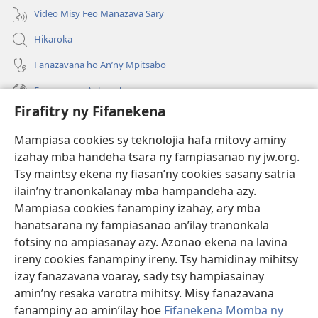
Video Misy Feo Manazava Sary
Hikaroka
Fanazavana ho An’ny Mpitsabo
Fanazavana Ankapobeny
Firafitry ny Fifanekena
Fanampiana
Mampiasa cookies sy teknolojia hafa mitovy aminy
Fanomezana
izahay mba handeha tsara ny fampiasanao ny jw.org.
(manokatra
rohy)
Tsy maintsy ekena ny fiasan’ny cookies sasany satria
ilain’ny tranonkalanay mba hampandeha azy.
FITEHIRIZAM-BOKIN’NY Vavolombelon’i Jehovah
(manokatra
Mampiasa cookies fanampiny izahay, ary mba
rohy)
®
JW Hub
hanatsarana ny fampiasanao an’ilay tranonkala
(manokatra
fotsiny no ampiasanay azy. Azonao ekena na lavina
rohy)
®
JW Library
ireny cookies fanampiny ireny. Tsy hamidinay mihitsy
izay fanazavana voaray, sady tsy hampiasainay
®
Watchtower Library
amin’ny resaka varotra mihitsy. Misy fanazavana
fanampiny ao amin’ilay hoe
Fifanekena Momba ny