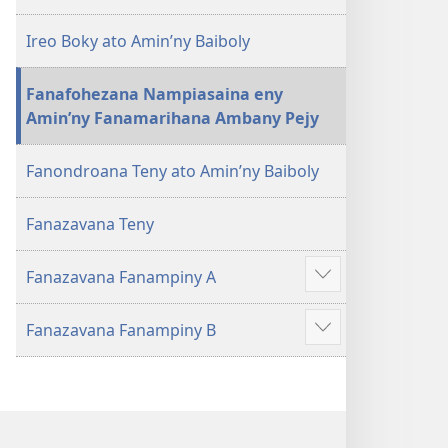
Ireo Boky ato Amin’ny Baiboly
Fanafohezana Nampiasaina eny
Amin’ny Fanamarihana Ambany Pejy
Fanondroana Teny ato Amin’ny Baiboly
Fanazavana Teny
Fanazavana Fanampiny A
Hijery
misimisy
Fanazavana Fanampiny B
kokoa
Hijery
misimisy
kokoa