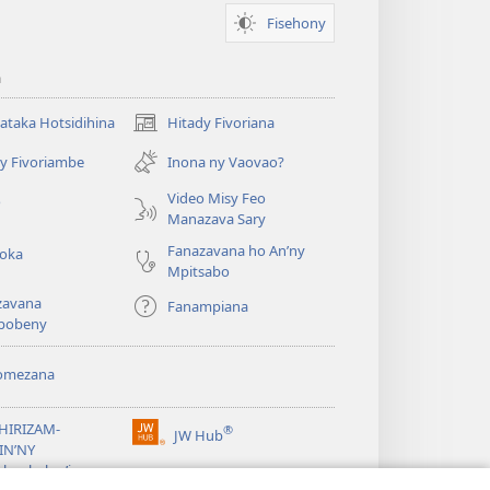
Fisehony
a
taka Hotsidihina
Hitady Fivoriana
(manokatra
rohy)
y Fivoriambe
Inona ny Vaovao?
a
Video Misy Feo
o
Manazava Sary
Fanazavana ho An’ny
roka
Mpitsabo
zavana
Fanampiana
pobeny
omezana
a
EHIRIZAM-
®
JW Hub
(manokatra
IN’NY
rohy)
a
lombelon’i