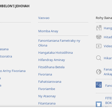
MBELON’I JEHOVAH
Vaovao
Rohy Ilain
Hanga
Momba Anay
Hitad
(manokatr
Fanontaniana Fametraky ny
rohy)
Olona
Vide
nasana
Hangataka Hotsidihina
tsoratra
Hika
Hifandray Aminay
Fitsidihana Betela
Fana
ho An’ny Fivoriana
Anka
Fivoriana
a
Fahatsiarovana
a
Fan
(manokatr
Fivoriambe
rohy)
Ny Ataonay
FIT
BOK
Fitantarana
(manokatr
Vavo
Maneran-tany