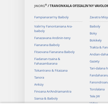
®
JW.ORG
/ TRANONKALA OFISIALIN’NY VAVOLO
Fampianaran’ny Baiboly
Zavatra Misy
Valin’ny Fanontaniana Ara-
Baiboly
baiboly
Boky
Fanazavana Andinin-teny
Bokikely
Fianarana Baiboly
Trakta & Fa
Fitaovana Fianarana Baiboly
Andian-daha
Fiadanan-tsaina &
Gazety
Fahasambarana
Tari-dalana 
Tokantrano & Fitaizana
Fandaharan
Tanora
Fanondroan
Ankizy
Torolalana
Finoana An’Andriamanitra
Tele JW
Siansa & Baiboly
Video
Tantara & Baiboly