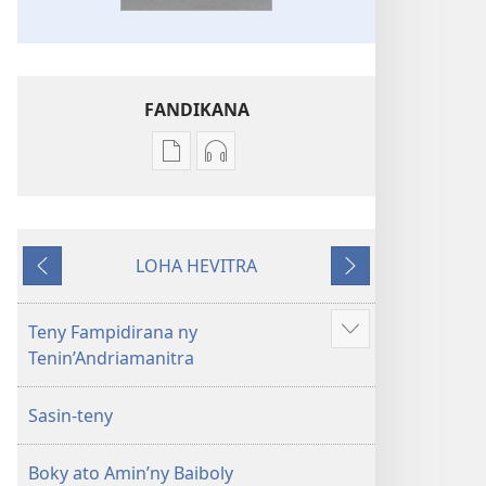
FANDIKANA
Fandikana
Fandikana
boky
raki-
Ny
peo
Soratra
Ny
LOHA HEVITRA
Masina
Soratra
Hiverina
Manaraka
—
Masina
Fandikan-
—
Teny Fampidirana ny
Hijery
tenin’ny
Fandikan-
Tenin’Andriamanitra
misimisy
Tontolo
tenin’ny
kokoa
Vaovao
Tontolo
Sasin-teny
(Nohavaozina
Vaovao
2021)
(Nohavaozina
Boky ato Amin’ny Baiboly
2021)