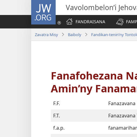
JW.ORG
Vavolombelon’i Jeho
FANDRAISANA
FAMP
Zavatra Misy
Baiboly
Fandikan-tenin’ny Tonto
Fanafohezana N
Amin’ny Fanama
F.F.
Fanazavana
F.T.
Fanazavana 
f.a.p.
fanamariha