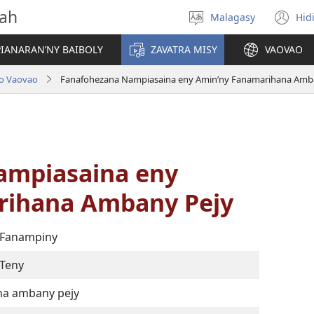
vah
Malagasy
Hid
Hifidy
(m
fiteny
ro
IANARAN’NY BAIBOLY
ZAVATRA MISY
VAOVAO
lo Vaovao
Fanafohezana Nampiasaina eny Amin’ny Fanamarihana Amb
ampiasaina eny
rihana Ambany Pejy
 Fanampiny
Teny
na ambany pejy