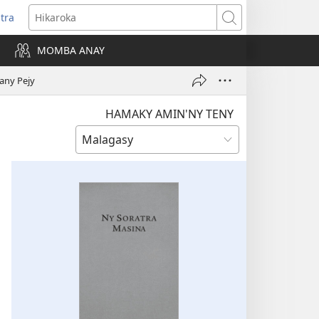
itra
anokatra
Hikaroka
hy)
MOMBA ANAY
any Pejy
HAMAKY AMIN'NY TENY