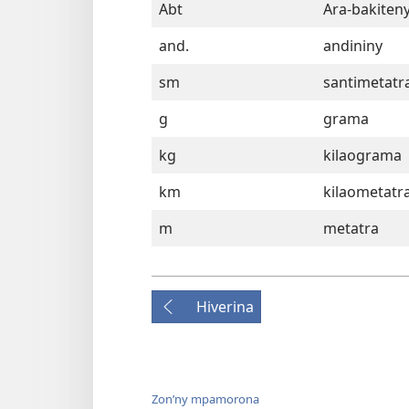
Abt
Ara-bakiten
and.
andininy
sm
santimetatr
g
grama
kg
kilaograma
km
kilaometatr
m
metatra
Hiverina
Zon’ny mpamorona