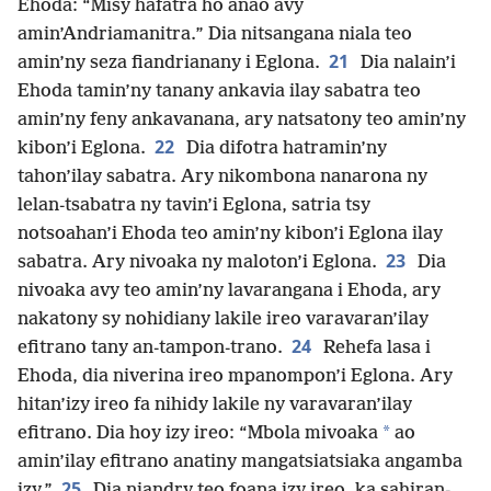
Ehoda: “Misy hafatra ho anao avy
amin’Andriamanitra.” Dia nitsangana niala teo
21
amin’ny seza fiandrianany i Eglona.
Dia nalain’i
Ehoda tamin’ny tanany ankavia ilay sabatra teo
amin’ny feny ankavanana, ary natsatony teo amin’ny
22
kibon’i Eglona.
Dia difotra hatramin’ny
tahon’ilay sabatra. Ary nikombona nanarona ny
lelan-tsabatra ny tavin’i Eglona, satria tsy
notsoahan’i Ehoda teo amin’ny kibon’i Eglona ilay
23
sabatra. Ary nivoaka ny maloton’i Eglona.
Dia
nivoaka avy teo amin’ny lavarangana i Ehoda, ary
nakatony sy nohidiany lakile ireo varavaran’ilay
24
efitrano tany an-tampon-trano.
Rehefa lasa i
Ehoda, dia niverina ireo mpanompon’i Eglona. Ary
hitan’izy ireo fa nihidy lakile ny varavaran’ilay
*
efitrano. Dia hoy izy ireo: “Mbola mivoaka
ao
amin’ilay efitrano anatiny mangatsiatsiaka angamba
25
izy.”
Dia niandry teo foana izy ireo, ka sahiran-