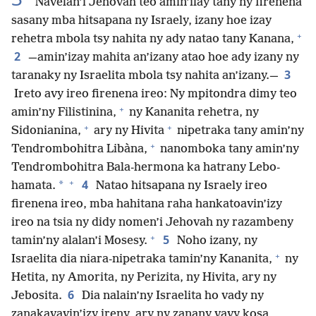
Navelan’i Jehovah teo amin’ilay tany ny firenena
sasany mba hitsapana ny Israely, izany hoe izay
+
rehetra mbola tsy nahita ny ady natao tany Kanana,
2
—amin’izay mahita an’izany atao hoe ady izany ny
3
taranaky ny Israelita mbola tsy nahita an’izany.—
Ireto avy ireo firenena ireo: Ny mpitondra dimy teo
+
amin’ny Filistinina,
ny Kananita rehetra, ny
+
+
Sidonianina,
ary ny Hivita
nipetraka tany amin’ny
+
Tendrombohitra Libàna,
nanomboka tany amin’ny
Tendrombohitra Bala-hermona ka hatrany Lebo-
+
4
*
hamata.
Natao hitsapana ny Israely ireo
firenena ireo, mba hahitana raha hankatoavin’izy
ireo na tsia ny didy nomen’i Jehovah ny razambeny
+
5
tamin’ny alalan’i Mosesy.
Noho izany, ny
+
Israelita dia niara-nipetraka tamin’ny Kananita,
ny
Hetita, ny Amorita, ny Perizita, ny Hivita, ary ny
6
Jebosita.
Dia nalain’ny Israelita ho vady ny
zanakavavin’izy ireny, ary ny zanany vavy kosa