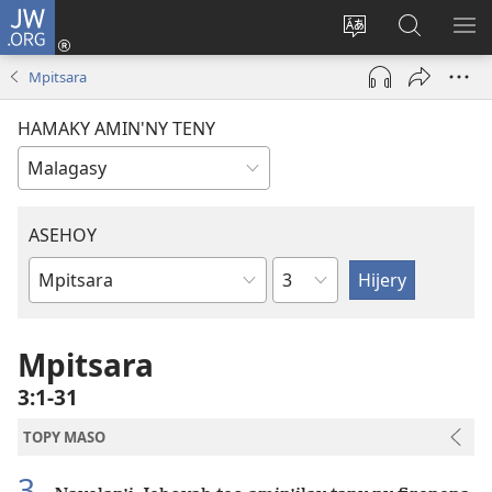
JW.ORG
Hiditra
(manokatra
Hiova
Fikaroha
HA
rohy)
fiteny
ato
Mpitsara
Amin’ny
JW.ORG
HAMAKY AMIN'NY TENY
ASEHOY
Toko
Boky
ao
Amin’ny
Mpitsara
Baiboly
3:1-31
TOPY MASO
3