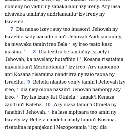
nomeny ho vadin’ny zanakalahin’izy ireny. Ary lasa
nivavaka tamin’ny andriamanitr’izy ireny ny
+
Israelita.
7
Dia nanao izay ratsy teo imason’i Jehovah ny
Israelita sady nanadino an’i Jehovah Andriamaniny,
+
ka nivavaka tamin’ireo Bala
sy ireo tsato-kazo
+
8
*
masina.
Dia tezitra be tamin’ny Israely i
*
Jehovah, ka navelany hotafihin’i
Kosana-risataima
*
mpanjakan’i Mezopotamia
izy ireo. Ary nanompo
an’i Kosana-risataima nandritra ny valo taona ny
9
Israelita.
Rehefa niantso vonjy tamin’i Jehovah izy
+
ireo,
dia nisy olona nasain’i Jehovah namonjy azy
+
+
ireo.
Tsy iza izany fa i Otniela
zanak’i Kenaza
10
zandrin’i Kaleba.
Ary niasa tamin’i Otniela ny
+
fanahin’i Jehovah,
ka lasa mpitsara teo amin’ny
Israely izy. Rehefa nandeha niady tamin’i Kosana-
*
risataima mpanjakan’i Mezopotamia
izy, dia