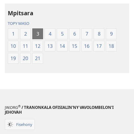
Tontolo
tenin’ny
Mpitsara
Vaovao
Tontolo
(Nohavaozina
Vaovao
TOPY MASO
2021)
(Nohavaozin
1
2
3
4
5
6
7
8
9
2021)
10
11
12
13
14
15
16
17
18
19
20
21
®
JW.ORG
/ TRANONKALA OFISIALIN’NY VAVOLOMBELON’I
JEHOVAH
Fisehony