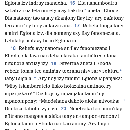
16
Eglona izy indray mandeha.
Efa nanamboatra
*
sabatra roa lela mirefy iray hakiho
anefa i Ehoda.
Dia nataony tao anaty akanjony ilay izy, ary nafatony
17
teo amin’ny feny ankavanana.
Rehefa tonga tany
amin’i Eglona izy, dia nomeny azy ilay fanomezana.
Lehilahy matavy be io Eglona io.
18
Rehefa avy nanome an’ilay fanomezana i
Ehoda, dia lasa nandeha niaraka tamin’ireo olona
19
nitondra an’ilay izy.
Niverina anefa i Ehoda
*
rehefa tonga teo amin’ny toerana nisy sary sokitra
+
tany Gilgala.
Ary hoy izy tamin’i Eglona Mpanjaka:
“Misy tsiambaratelo tiako holazaina aminao, ry
mpanjaka ô!” Dia hoy ny mpanjaka tamin’ny
*
mpanompony: “Mandehana daholo aloha mivoaka!”
20
Dia lasa daholo izy ireo.
Nipetraka tao amin’ilay
efitrano mangatsiatsiaka tany an-tampon-tranony i
Eglona tamin’i Ehoda nankao aminy. Ary hoy i