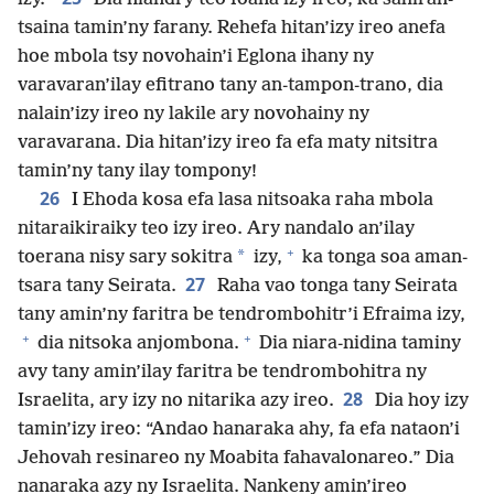
tsaina tamin’ny farany. Rehefa hitan’izy ireo anefa
hoe mbola tsy novohain’i Eglona ihany ny
varavaran’ilay efitrano tany an-tampon-trano, dia
nalain’izy ireo ny lakile ary novohainy ny
varavarana. Dia hitan’izy ireo fa efa maty nitsitra
tamin’ny tany ilay tompony!
26
I Ehoda kosa efa lasa nitsoaka raha mbola
nitaraikiraiky teo izy ireo. Ary nandalo an’ilay
+
*
toerana nisy sary sokitra
izy,
ka tonga soa aman-
27
tsara tany Seirata.
Raha vao tonga tany Seirata
tany amin’ny faritra be tendrombohitr’i Efraima izy,
+
+
dia nitsoka anjombona.
Dia niara-nidina taminy
avy tany amin’ilay faritra be tendrombohitra ny
28
Israelita, ary izy no nitarika azy ireo.
Dia hoy izy
tamin’izy ireo: “Andao hanaraka ahy, fa efa nataon’i
Jehovah resinareo ny Moabita fahavalonareo.” Dia
nanaraka azy ny Israelita. Nankeny amin’ireo