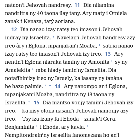
11
nataon’i Jehovah nandresy.
Dia nilamina
nandritra ny 40 taona ilay tany. Ary maty i Otniela
zanak’i Kenaza, tatỳ aoriana.
12
Dia nanao izay ratsy teo imason’i Jehovah
+
indray ny Israelita.
Navelan’i Jehovah handresy azy
+
ireo àry i Eglona, mpanjakan’i Moaba,
satria nanao
13
izay ratsy teo imason’i Jehovah izy ireo.
Ary
+
nentin’i Eglona niaraka taminy ny Amonita
sy ny
+
Amalekita
mba hiady tamin’ny Israelita. Dia
notafihin’izy ireo ny Israely, ka lasany ny tanàna
+
14
*
be hazo palmie.
Ary nanompo an’i Eglona,
mpanjakan’i Moaba, nandritra ny 18 taona ny
+
15
Israelita.
Dia niantso vonjy tamin’i Jehovah izy
+
ireo,
ka nisy olona nasain’i Jehovah namonjy azy
+
+
ireo.
Tsy iza izany fa i Ehoda
zanak’i Gera.
+
+
Benjaminita
i Ehoda, ary kavia.
Nampitondrain’ny Israelita fanomezana ho an’i