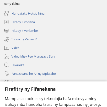
Rohy Ilaina
Hangataka Hotsidihina
Hitady Fivoriana
(manokatra
rohy)
Hitady Fivoriambe
(manokatra
rohy)
Inona ny Vaovao?
Video
Video Misy Feo Manazava Sary
Hikaroka
Fanazavana ho An’ny Mpitsabo
Fanazavana Ankapobeny
Firafitry ny Fifanekena
Fanampiana
Mampiasa cookies sy teknolojia hafa mitovy aminy
Fanomezana
izahay mba handeha tsara ny fampiasanao ny jw.org.
(manokatra