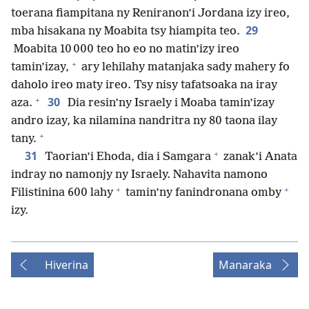
toerana fiampitana ny Reniranon’i Jordana izy ireo,
29
mba hisakana ny Moabita tsy hiampita teo.
Moabita 10 000 teo ho eo no matin’izy ireo
+
tamin’izay,
ary lehilahy matanjaka sady mahery fo
daholo ireo maty ireo. Tsy nisy tafatsoaka na iray
+
30
aza.
Dia resin’ny Israely i Moaba tamin’izay
andro izay, ka nilamina nandritra ny 80 taona ilay
+
tany.
+
31
Taorian’i Ehoda, dia i Samgara
zanak’i Anata
indray no namonjy ny Israely. Nahavita namono
+
+
Filistinina 600 lahy
tamin’ny fanindronana omby
izy.
Hiverina
Manaraka