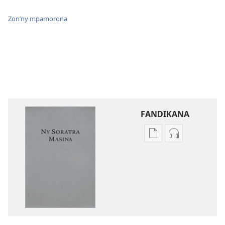
Zon’ny mpamorona
FANDIKANA
Fandikana
Fandikana
boky
raki-
Ny
peo
Soratra
Ny
Masina
Soratra
—
Masina
Fandikan-
—
tenin’ny
Fandikan-