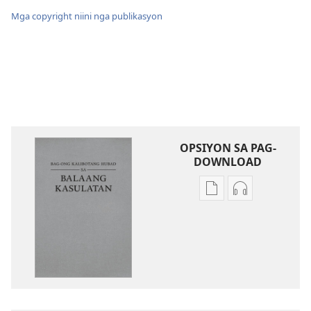
Mga copyright niini nga publikasyon
OPSIYON SA PAG-
DOWNLOAD
Opsiyon
Opsiyon
sa
sa
pag-
pag-
download
download
sa
sa
publikasyon
audio
Bag-
Bag-