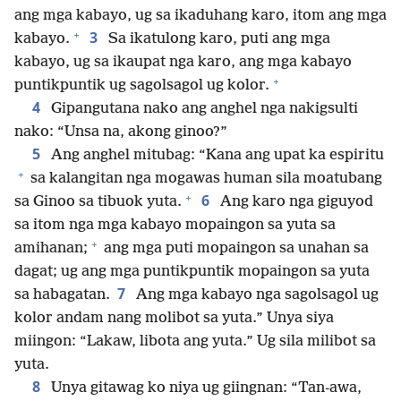
ang mga kabayo, ug sa ikaduhang karo, itom ang mga
+
3
kabayo.
Sa ikatulong karo, puti ang mga
kabayo, ug sa ikaupat nga karo, ang mga kabayo
+
puntikpuntik ug sagolsagol ug kolor.
4
Gipangutana nako ang anghel nga nakigsulti
nako: “Unsa na, akong ginoo?”
5
Ang anghel mitubag: “Kana ang upat ka espiritu
+
sa kalangitan nga mogawas human sila moatubang
+
6
sa Ginoo sa tibuok yuta.
Ang karo nga giguyod
sa itom nga mga kabayo mopaingon sa yuta sa
+
amihanan;
ang mga puti mopaingon sa unahan sa
dagat; ug ang mga puntikpuntik mopaingon sa yuta
7
sa habagatan.
Ang mga kabayo nga sagolsagol ug
kolor andam nang molibot sa yuta.” Unya siya
miingon: “Lakaw, libota ang yuta.” Ug sila milibot sa
yuta.
8
Unya gitawag ko niya ug giingnan: “Tan-awa,