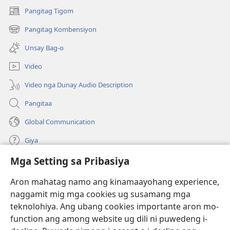
Holy
Holy
Pangitag Tigom
(mo-
Scriptures)
Scriptures)
open
Pangitag Kombensiyon
(mo-
ug
open
bag-
Unsay Bag-o
ug
ong
bag-
window)
Video
ong
window)
Video nga Dunay Audio Description
Pangitaa
Global Communication
Giya
Mga Setting sa Pribasiya
Donasyon
(mo-
open
Aron mahatag namo ang kinamaayohang experience,
ug
naggamit mig mga cookies ug susamang mga
Watchtower ONLINE NGA LIBRARYA
(mo-
bag-
teknolohiya. Ang ubang cookies importante aron mo-
open
ong
®
JW Hub
function ang among website ug dili ni puwedeng i-
ug
window)
(mo-
bag-