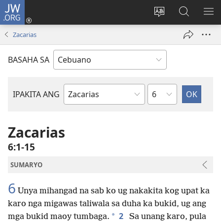
JW.ORG
Log
In
Ilisi
Pangitaa
IPA
(mo-
ang
sa
AN
Zacarias
open
pinulongan
JW.ORG
ME
ug
sa
BASAHA SA
bag-
site
ong
window)
Kapitulo
IPAKITA ANG
Basahon
sa
Bibliya
Zacarias
6:1-15
SUMARYO
6
Unya mihangad na sab ko ug nakakita kog upat ka
karo nga migawas taliwala sa duha ka bukid, ug ang
2
*
mga bukid maoy tumbaga.
Sa unang karo, pula