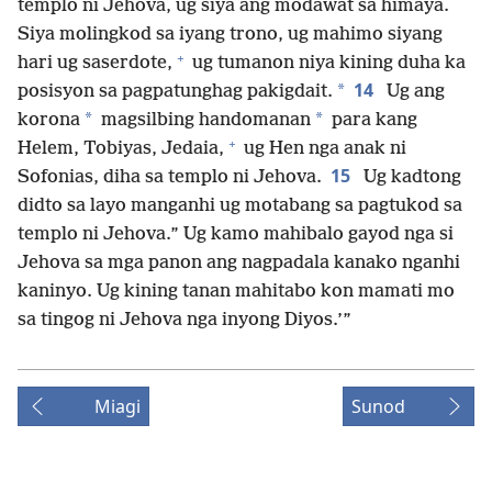
templo ni Jehova, ug siya ang modawat sa himaya.
Siya molingkod sa iyang trono, ug mahimo siyang
+
hari ug saserdote,
ug tumanon niya kining duha ka
14
*
posisyon sa pagpatunghag pakigdait.
Ug ang
*
*
korona
magsilbing handomanan
para kang
+
Helem, Tobiyas, Jedaia,
ug Hen nga anak ni
15
Sofonias, diha sa templo ni Jehova.
Ug kadtong
didto sa layo manganhi ug motabang sa pagtukod sa
templo ni Jehova.” Ug kamo mahibalo gayod nga si
Jehova sa mga panon ang nagpadala kanako nganhi
kaninyo. Ug kining tanan mahitabo kon mamati mo
sa tingog ni Jehova nga inyong Diyos.’”
Miagi
Sunod