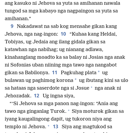
ang kasuko ni Jehova sa yuta sa amihanan nawala
tungod sa mga kabayo nga nagpaingon sa yuta sa
amihanan.”
9
Nakadawat na sab kog mensahe gikan kang
10
Jehova, nga nag-ingon:
“Kuhaa kang Heldai,
Tobiyas, ug Jedaia ang ilang gidala gikan sa
katawhan nga nabihag; ug nianang adlawa,
kinahanglang moadto ka sa balay ni Josias nga anak
ni Sofonias uban niining mga tawo nga nangabot
11
*
gikan sa Babilonya.
Pagkuhag plata
ug
*
bulawan ug paghimog korona
ug ibutang kini sa ulo
+
sa hataas nga saserdote nga si Josue
nga anak ni
12
Jehozadak.
Ug ingna siya,
“‘Si Jehova sa mga panon nag-ingon: “Ania ang
+
tawo nga ginganlag Turok.
Siya moturok gikan sa
iyang kaugalingong dapit, ug tukoron niya ang
+
13
templo ni Jehova.
Siya ang magtukod sa