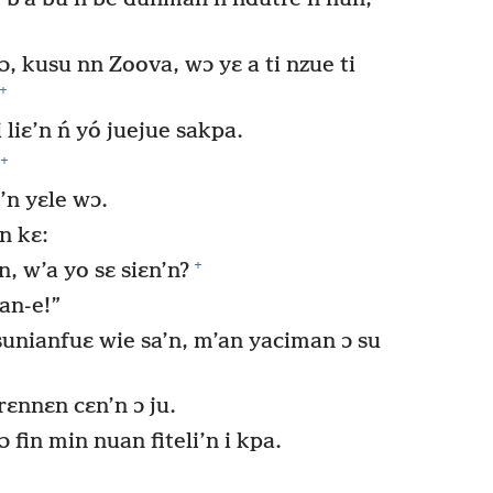
 wɔ, kusu nn Zoova, wɔ yɛ a ti nzue ti
+
 liɛ’n ń yó juejue sakpa.
+
’n yɛle wɔ.
n kɛ:
+
, w’a yo sɛ siɛn’n?
an-e!”
sunianfuɛ wie sa’n, m’an yaciman ɔ su
ɛnnɛn cɛn’n ɔ ju.
 fin min nuan fiteli’n i kpa.