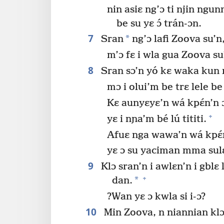
nin asiɛ ng’ɔ ti njin ngu
be su yɛ ɔ́ trán-ɔn.
7
*
Sran
ng’ɔ lafi Zoova su’n
m’ɔ fɛ i wla gua Zoova su’n
8
Sran sɔ’n yó kɛ waka kun m
mɔ i olui’m be trɛ lele be
Kɛ aunyɛyɛ’n wá kpɛ́n’n ɔ
+
yɛ i nɲa’m bé lú tititi.
Afuɛ nga wawa’n wá kpɛ́
yɛ ɔ su yaciman mma sulɛ
9
Klɔ sran’n i awlɛn’n i gblɛ l
+
*
dan.
?Wan yɛ ɔ kwla si i-ɔ?
10
Min Zoova, n niannian klɔ