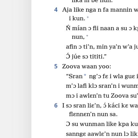
lika’m be nun.
4
Aja like nga n fa mannin wɔ
+
i kun.
Ń mían ɔ fii naan a su ɔ 
+
nun,
afin ɔ ti’n, min ya’n w’a j
Ɔ́ júe sɔ tititi.”
5
Zoova waan yoo:
*
“Sran
ng’ɔ fɛ i wla guɛ i
m’ɔ lafi klɔ sran’n i wunm
mɔ i awlɛn’n tu Zoova su
6
I sɔ sran liɛ’n, ɔ́ káci kɛ
flɛnnɛn’n nun sa.
Ɔ su wunman like kpa kun
sanngɛ aawlɛ’n nun lɔ li