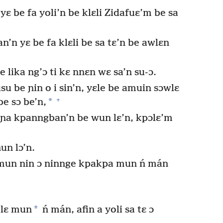
yɛ be fa yoli’n be klɛli Zidafuɛ’m be sa
man’n yɛ be fa klɛli be sa tɛ’n be awlɛn
 lika ng’ɔ ti kɛ nnɛn wɛ sa’n su-ɔ.
 be ɲin o i sin’n, yɛle be amuin sɔwlɛ
+
*
e sɔ be’n,
nɲa kpanngban’n be wun lɛ’n, kpɔlɛ’m
un lɔ’n.
 mun nin ɔ ninnge kpakpa mun ń mán
*
wlɛ mun
ń mán, afin a yoli sa tɛ ɔ