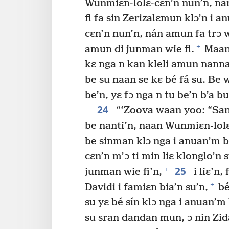
Wunmiɛn-lolɛ-cɛn’n nun’n, nán
fi fa sin Zerizalɛmun klɔ’n i 
cɛn’n nun’n, nán amun fa trɔ w
+
amun di junman wie fi.
Maan 
kɛ nga n kan kleli amun nann
be su naan se kɛ bé fá su. Be
be’n, yɛ fɔ nga n tu be’n b’a b
24
“‘Zoova waan yoo: “San
be nanti’n, naan Wunmiɛn-lol
be sinman klɔ nga i anuan’m 
cɛn’n m’ɔ ti min liɛ klonglo’n
25
+
junman wie fi’n,
i liɛ’n,
+
Davidi i famiɛn bia’n su’n,
bé
su yɛ bé sín klɔ nga i anuan’
su sran dandan mun, ɔ nin Zi