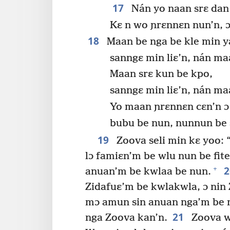
17
Nán yo naan srɛ dan
Kɛ n wo ɲrɛnnɛn nun’n, ɔ 
18
Maan be nga be kle min y
sanngɛ min liɛ’n, nán m
Maan srɛ kun be kpo,
sanngɛ min liɛ’n, nán ma
Yo maan ɲrɛnnɛn cɛn’n ɔ 
bubu be nun, nunnun be 
19
Zoova seli min kɛ yoo: 
lɔ famiɛn’m be wlu nun be fite’
+
anuan’m be kwlaa be nun.
Zidafuɛ’m be kwlakwla, ɔ ni
mɔ amun sin anuan nga’m be 
21
nga Zoova kan’n.
Zoova w