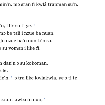
nmin’n, mɔ sran fi kwlá tranman su’n,
,
+
, i liɛ su ti ye.
ɔ be tɛli i nzue ba nuan,
 ju nzue ba’n nun lɔ’n sa.
 su yomɛn i like fi,
n dan’n ɔ su kokoman,
 le.
*
iɛ’n,
ɔ tra like kwlakwla, yɛ ɔ ti tɛ
+
 sran i awlɛn’n nun,