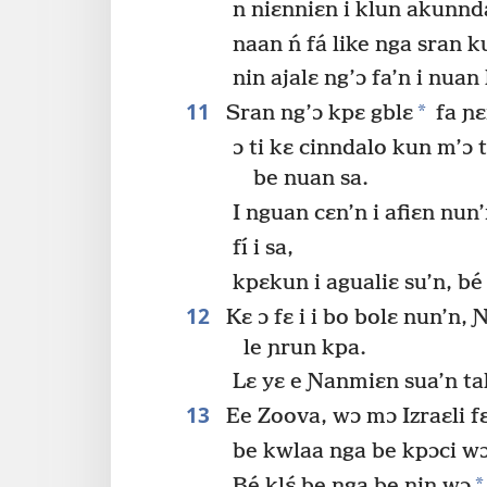
n niɛnniɛn i klun akunnda
naan ń fá like nga sran k
nin ajalɛ ng’ɔ fa’n i nuan 
11
*
Sran ng’ɔ kpɛ gblɛ
fa ɲɛ
ɔ ti kɛ cinndalo kun m’ɔ t
be nuan sa.
I nguan cɛn’n i afiɛn nu
fí i sa,
kpɛkun i agualiɛ su’n, bé 
12
Kɛ ɔ fɛ i i bo bolɛ nun’n,
le ɲrun kpa.
Lɛ yɛ e Ɲanmiɛn sua’n ta
13
Ee Zoova, wɔ mɔ Izraɛli fɛ 
be kwlaa nga be kpɔci w
*
Bé klɛ́ be nga be nin wɔ