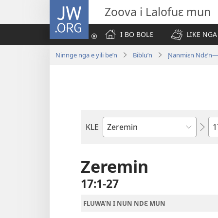
JW.ORG
Zoova i Lalofuɛ mun
I BO BOLƐ
LIKE NGA
Ninnge nga e yili be’n
Biblu’n
Ɲanmiɛn Ndɛ’n—M
Nd
KLE
Biblu'n
tr
Zeremin
17:1-27
FLUWA’N I NUN NDƐ MUN