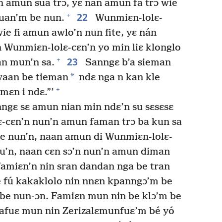
 amun sua trɔ, yɛ nán amun fa trɔ wie
22
+
anuan’m be nun.
Wunmiɛn-lolɛ-
ie fi amun awlo’n nun fite, yɛ nán
Wunmiɛn-lolɛ-cɛn’n yo min liɛ klonglo
23
+
an mun’n sa.
Sanngɛ b’a sieman
*
 waan be tieman
ndɛ nga n kan kle
+
umɛn i ndɛ.”’
ngɛ sɛ amun nian min ndɛ’n su sɛsɛsɛ
ɛ-cɛn’n nun’n amun faman trɔ ba kun sa
be nun’n, naan amun di Wunmiɛn-lolɛ-
 su’n, naan cɛn sɔ’n nun’n amun diman
 famiɛn’n nin sran dandan nga be tran
 fú kakaklolo nin nnɛn kpanngɔ’m be
m be nun-ɔn. Famiɛn mun nin be klɔ’m be
dafuɛ mun nin Zerizalɛmunfuɛ’m bé yó