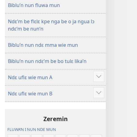
—
Biblu’n nun fluwa mun
Mɛn
Uflɛ
Ndɛ’m be flɛlɛ kpe nga be o ja ngua lɔ
Biblu’n
ndɛ’m be nun’n
Biblu’n nun ndɛ mma wie mun
Biblu’n nun ndɛ’m be bo tulɛ lika’n
Ndɛ uflɛ wie mun A
Show
more
Ndɛ uflɛ wie mun B
Show
more
Zeremin
FLUWA’N I NUN NDƐ MUN