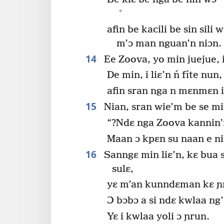
+
afin be kacili be sin sili
m’ɔ man nguan’n niɔn.
14
Ee Zoova, yo min juejue, i
De min, i liɛ’n ń fíte nun,
afin sran nga n mɛnmɛn i
15
Nian, sran wie’m be se mi
“?Ndɛ nga Zoova kannin’n
Maan ɔ kpɛn su naan e ni
16
Sanngɛ min liɛ’n, kɛ bua 
sulɛ,
yɛ m’an kunndɛman kɛ ɲr
Ɔ bɔbɔ a si ndɛ kwlaa ng’ɔ
Yɛ i kwlaa yoli ɔ ɲrun.