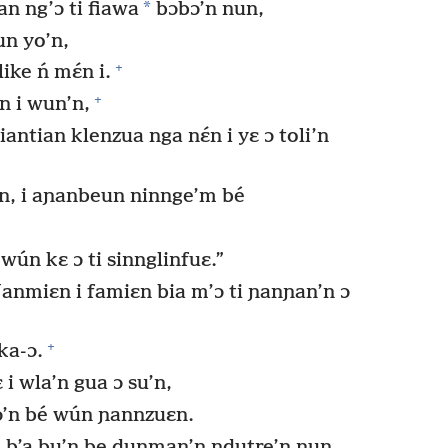
*
n ng’ɔ ti fiawa
bɔbɔ’n nun,
un yo’n,
+
like ń mɛ́n i.
+
n i wun’n,
iantian klenzua nga nɛ́n i yɛ ɔ toli’n
n’n, i aɲanbeun ninnge’m bé
wún kɛ ɔ ti sinnglinfuɛ.”
 Ɲanmiɛn i famiɛn bia m’ɔ ti ɲanɲan’n ɔ
+
ka-ɔ.
i wla’n gua ɔ su’n,
ɔ’n bé wún ɲannzuɛn.
b’a bu’n be dunman’n ndutre’n nun,