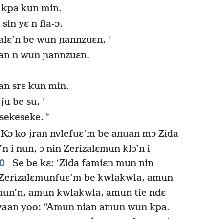
 kpa kun min.
sin yɛ n fia-ɔ.
+
alɛ’n be wun ɲannzuɛn,
aan n wun ɲannzuɛn.
an srɛ kun min.
+
ju be su,
*
sekeseke.
“Kɔ ko jran nvlefuɛ’m be anuan mɔ Zida
n i nun, ɔ nin Zerizalɛmun klɔ’n i
20
Se be kɛ: ‘Zida famiɛn mun nin
n Zerizalɛmunfuɛ’m be kwlakwla, amun
nun’n, amun kwlakwla, amun tie ndɛ
aan yoo: “Amun nian amun wun kpa.