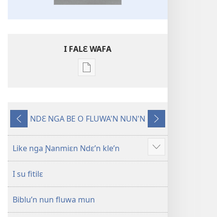
I FALƐ WAFA
Nga
be
kanngan
nun
NDƐ NGA BE O FLUWA'N NUN'N
mannzin
Ng’ɔ
Ng’ɔ
kanngan'm
sinnin’n
bɛ
be
i
Like nga Ɲanmiɛn Ndɛ’n kle’n
Show
su'n
sin’n
more
i
I su fitilɛ
falɛ
wafa'n
Biblu’n nun fluwa mun
Ɲanmiɛn
Ndɛ’n