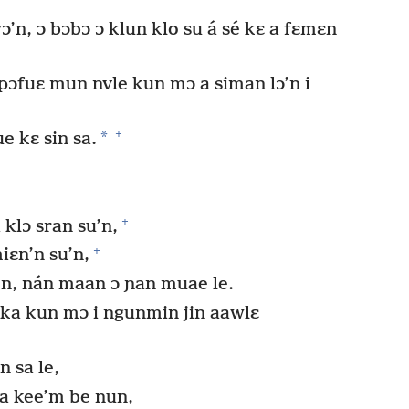
’n, ɔ bɔbɔ ɔ klun klo su á sé kɛ a fɛmɛn
kpɔfuɛ mun nvle kun mɔ a siman lɔ’n i
+
*
ue kɛ sin sa.
+
 klɔ sran su’n,
+
iɛn’n su’n,
’n, nán maan ɔ ɲan muae le.
 waka kun mɔ i ngunmin jin aawlɛ
 sa le,
ka kee’m be nun,