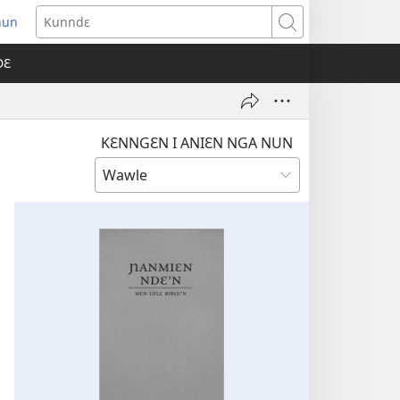
nun
ens
Kunndɛ
w
DƐ
dow)
KƐNNGƐN I ANIƐN NGA NUN