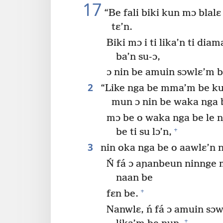
17
“Be fali biki kun mɔ blalɛ 
tɛ’n.
Biki mɔ i ti lika’n ti dia
ba’n su-ɔ,
ɔ nin be amuin sɔwlɛ’m be
2
“Like nga be mma’m be kusu
mun ɔ nin be waka nga b
mɔ be o waka nga be le 
+
be ti su lɔ’n,
3
nin oka nga be o aawlɛ’n n
Ń fá ɔ aɲanbeun ninnge
naan be
+
fɛn be.
Nanwlɛ, ń fá ɔ amuin sɔ
+