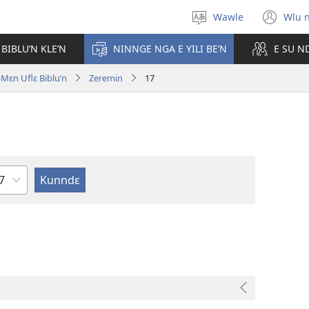
Wawle
Wlu 
Kle
(op
aniɛn'n
ne
 BIBLU’N KLE’N
NINNGE NGA E YILI BE’N
E SU N
win
ɛn Uflɛ Biblu’n
Zeremin
17
ɛ
e