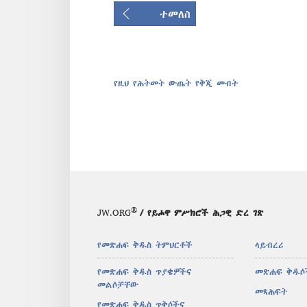
ተመለስ
የዚህ የሕትመት ውጤት የቅጂ መብት
®
JW.ORG
/ የይሖዋ ምሥክሮች ሕጋዊ ድረ ገጽ
የመጽሐፍ ቅዱስ ትምህርቶች
ላይብረሪ
የመጽሐፍ ቅዱስ ጥያቄዎችና
መጽሐፍ ቅዱሶ
መልሶቻቸው
መጻሕፍት
የመጽሐፍ ቅዱስ ጥቅሶችና