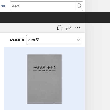
ግባ
(አዲስ
ፈልግ
ዊንዶው
ክፈት)
አንብብ በ