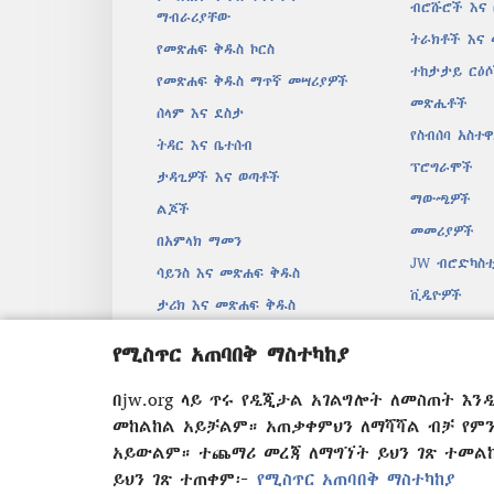
ብሮሹሮች እና
ማብራሪያቸው
ትራክቶች እና
የመጽሐፍ ቅዱስ ኮርስ
ተከታታይ ርዕ
የመጽሐፍ ቅዱስ ማጥኛ መሣሪያዎች
መጽሔቶች
ሰላም እና ደስታ
የስብሰባ አስተ
ትዳር እና ቤተሰብ
ፕሮግራሞች
ታዳጊዎች እና ወጣቶች
ማውጫዎች
ልጆች
መመሪያዎች
በአምላክ ማመን
JW ብሮድካስቲ
ሳይንስ እና መጽሐፍ ቅዱስ
ቪዲዮዎች
ታሪክ እና መጽሐፍ ቅዱስ
መዝሙሮች
የሚስጥር አጠባበቅ ማስተካከያ
በድምፅ የተቀ
ድራማዊ የመጽ
በjw.org ላይ ጥሩ የዲጂታል አገልግሎት ለመስጠት እ
መከልከል አይቻልም። አጠቃቀምህን ለማሻሻል ብቻ የም
አይውልም። ተጨማሪ መረጃ ለማግኘት ይህን ገጽ ተመ
ይህን ገጽ ተጠቀም፦
የሚስጥር አጠባበቅ ማስተካከያ
Copyright
© 2026 Watch Tower Bibl