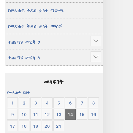
የመጽሐፍ ቅዱስ ቃላት ማውጫ
የመጽሐፍ ቅዱስ ቃላት መፍቻ
ተጨማሪ መረጃ ሀ
ተጨማሪ
አሳይ
ተጨማሪ መረጃ ለ
ተጨማሪ
አሳይ
መሳፍንት
የመጽሐፉ ይዘት
1
2
3
4
5
6
7
8
9
10
11
12
13
14
15
16
17
18
19
20
21