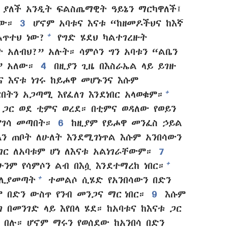
 ያለች አንዲት ፍልስጤማዊት ዓይኔን ማርካዋለች፤
ቸው።
3
ሆኖም አባቱና እናቱ “ከዘመዶችህና ከእኛ
+
አጥተህ ነው?
የግድ ሄደህ ካልተገረዙት
አለብህ?” አሉት። ሳምሶን ግን አባቱን “ልቤን
” አለው።
4
በዚያን ጊዜ በእስራኤል ላይ ይገዙ
ና እናቱ ነገሩ ከይሖዋ መሆኑንና እሱም
+
ትን አጋጣሚ እየፈለገ እንደነበር አላወቁም።
 ጋር ወደ ቲምና ወረደ። በቲምና ወዳለው የወይን
ያገሳ መጣበት።
6
ከዚያም የይሖዋ መንፈስ ኃይል
ልን ጠቦት ለሁለት እንደሚገነጥል እሱም አንበሳውን
ገር ለአባቱም ሆነ ለእናቱ አልነገራቸውም።
7
+
ንም የሳምሶን ልብ በእሷ እንደተማረከ ነበር።
+
 ሊያመጣት
ተመልሶ ሲሄድ የአንበሳውን በድን
ም በድን ውስጥ የንብ መንጋና ማር ነበር።
9
እሱም
 በመንገድ ላይ እየበላ ሄደ። ከአባቱና ከእናቱ ጋር
 በሉ። ሆኖም ማሩን የወሰደው ከአንበሳ በድን