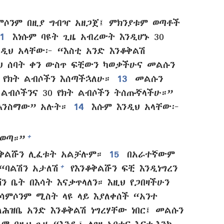
ምሶንም በዚያ ግብዣ አዘጋጀ፤ ምክንያቱም ወጣቶች
11
እነሱም ባዩት ጊዜ አብረውት እንዲሆኑ 30
ዲህ አላቸው፦ “እስቲ አንድ እንቆቅልሽ
ህ ሰባት ቀን ውስጥ ፍቺውን ካወቃችሁና መልሱን
0 የክት ልብሶችን እሰጣችኋለሁ።
13
መልሱን
 ልብሶችንና 30 የክት ልብሶችን ትሰጡኛላችሁ።”
 እንስማው” አሉት።
14
እሱም እንዲህ አላቸው፦
+
 ወጣ።”
ንቆቅልሹን ሊፈቱት አልቻሉም።
15
በአራተኛውም
+
“ባልሽን አታለሽ
የእንቆቅልሹን ፍቺ እንዲነግረን
ሽን ቤት በእሳት እናቃጥላለን። እዚህ የጋበዛችሁን
ሳምሶንም ሚስት ላዩ ላይ እያለቀሰች “አንተ
ሕዝቤ አንድ እንቆቅልሽ ነግረሃቸው ነበር፤ መልሱን