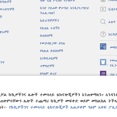
ብዙ ጊዜ የሚነሱ ጥያቄዎች
 ቡክሌቶች
(አዲስ
ዊንዶው
አንድ የይሖዋ ምሥክር እንዲያነጋግርህ
ቪዲዮ
 መጋበዣዎች
ክፈት)
ትፈልጋለህ?
ሶች
አድራሻዎቻችን
ፈልግ
የቤቴል ጉብኝት
ዋጽኦዎች
እርዳ
ስብሰባዎች
የመታሰቢያው በዓል
መዋ
(አዲስ
የክልል ስብሰባዎች
ዊንዶው
እንቅስቃሴዎች
ክፈት)
የመጠ
ንግ
(አዲስ
የኢን
ተሞክሮዎች
ዊንዶው
በዓለም ዙሪያ
JW L
ክፈት)
ዱ ድራማዎች
ሐፍ ቅዱስ ንባብ
ንዲቻል ኩኪዎችንና ሌሎች ተመሳሳይ ቴክኖሎጂዎችን እንጠቀማለን። አንዳን
ንጠቀምባቸውን ሌሎች ተጨማሪ ኩኪዎች መፍቀድ ወይም መከልከል ትችላለህ
ልከት፦
የኩኪዎችንና ተመሳሳይ ቴክኖሎጂዎች አጠቃቀም ዓለም አቀፍ ፖሊ
e and Tract Society of Pennsylvania.
የአጠቃቀም ውል
|
ሚስጥር የመጠበቅ 