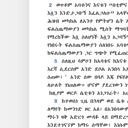
2
ወጥቶም አባቱንና እናቱን “በቲምና
እሷን እንድታጋቡኝ እፈልጋለሁ” አላ
ሕዝብ መካከል ለአንተ የምትሆን ሴት 
ፍልስጤማውያን መካከል ሚስት ማግባት 
የማረከችው እሷ ስለሆነች እሷን አጋባኝ
የነበሩት ፍልስጤማውያን ስለነበሩ አባቱ
ከፍልስጤማውያን ጋር ግጭት የሚፈጠርበ
5
ስለዚህ ሳምሶን ከአባቱና ከእናቱ
እርሻ ሲደርስም አንድ ደቦል አንበሳ እ
+
ሰጠው፤
አንድ ሰው በባዶ እጁ የፍየ
ለሁለት ገነጠለው። ሆኖም ያደረገውን ነ
ከዚያም ወርዶ ሴቲቱን አነጋገራት፤ አሁ
8
ከተወሰነ ጊዜ በኋላም ወደ ቤቱ
ለማየት ከመንገድ ዞር አለ፤ በአንበሳው
ማሩን ዛቅ አድርጎ መዳፉ ላይ በማድረግ
እንደተገናኘም ከማሩ ሰጣቸው፤ እነሱም