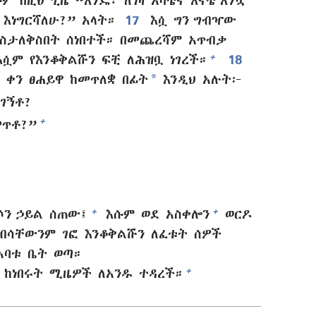
ም በዚህ ጊዜ “እንዴ፣ ለገዛ አባቴና እናቴ እንኳ
እነግርሻለሁ?” አላት።
17
እሷ ግን ግብዣው
ስ ስታለቅስበት ሰነበተች። በመጨረሻም አጥብቃ
+
እሷም የእንቆቅልሹን ፍቺ ለሕዝቧ ነገረች።
18
*
 ቀን ፀሐይዋ ከመጥለቋ በፊት
እንዲህ አሉት፦
ገኝቶ?
+
መጥቶ?”
+
+
ሶን ኃይል ሰጠው፤
እሱም ወደ አስቀሎን
ወርዶ
ብሳቸውንም ገፎ እንቆቅልሹን ለፈቱት ሰዎች
አባቱ ቤት ወጣ።
+
ከነበሩት ሚዜዎች ለአንዱ ተዳረች።