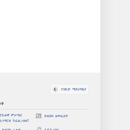
የገጽታ ማስተካከያ
ኮች
 የይሖዋ ምሥክር
ስብሰባ ለመፈለግ
(አዲስ
ነጋግርህ ትፈልጋለህ?
ዊንዶው
ክፈት)
 ስብሰባ ፈልግ
አዲስ ነገር