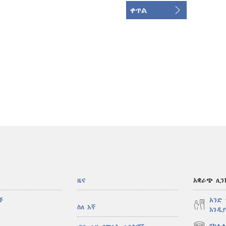
ቀጥል
ዜና
አቋራጭ ሊን
ች
አንድ
ስለ እኛ
እንዲያ
የክልል