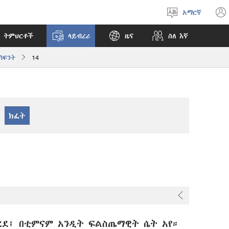
አማርኛ
ቋንቋ
ምረጥ
 ትምህርቶች
ላይብረሪ
ዜና
ስለ እኛ
ሳፍንት
14
ረደ፤ በቲምናም አንዲት ፍልስጤማዊት ሴት አየ።