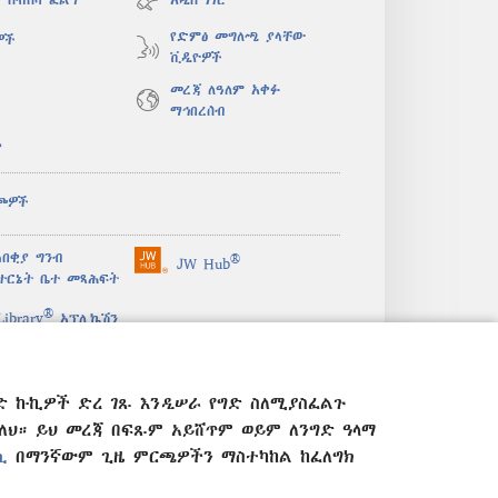
የድምፅ መግለጫ ያላቸው
ዎች
ቪዲዮዎች
መረጃ ለዓለም አቀፉ
ማኅበረሰብ
ታ
ጮዎች
በቂያ ግንብ
®
JW Hub
(አዲስ
ተርኔት ቤተ መጻሕፍት
ዊንዶው
®
ክፈት)
ibrary
አፕሊኬሽን
ድ ኩኪዎች ድረ ገጹ እንዲሠራ የግድ ስለሚያስፈልጉ
። ይህ መረጃ በፍጹም አይሸጥም ወይም ለንግድ ዓላማ
ሲ
በማንኛውም ጊዜ ምርጫዎችን ማስተካከል ከፈለግክ
ፖሊሲ
|
የሚስጥር አጠባበቅ ማስተካከያ