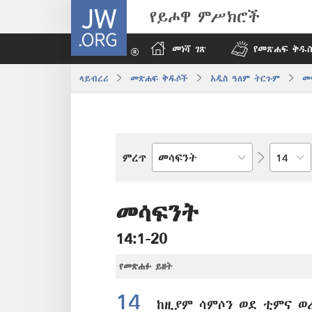
JW.ORG
የይሖዋ ምሥክሮች
መነሻ ገጽ
የመጽሐፍ ቅዱስ
ላይብረሪ
መጽሐፍ ቅዱሶች
አዲስ ዓለም ትርጉም
መ
በምዕራፍ
ምረጥ
የመጽሐፍ
ቅዱስ
መጽሐፍ
መሳፍንት
14:1-20
የመጽሐፉ ይዘት
14
ከዚያም ሳምሶን ወደ ቲምና ወ