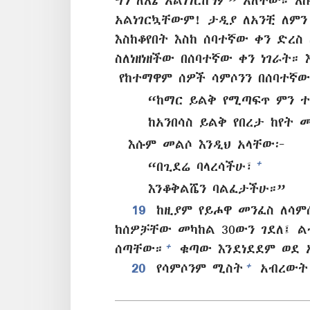
ግን ለእኔ አልነገርከኝም” አለችው። እሱ
አልነገርኳቸውም! ታዲያ ለአንቺ ለምን 
እስከቆየበት እስከ ሰባተኛው ቀን ድረ
ስለነዘነዘችው በሰባተኛው ቀን ነገራት። 
የከተማዋም ሰዎች ሳምሶንን በሰባተኛው
“ከማር ይልቅ የሚጣፍጥ ምን ተ
ከአንበሳስ ይልቅ የበረታ ከየት 
እሱም መልሶ እንዲህ አላቸው፦
+
“በጊደሬ ባላረሳችሁ፣
እንቆቅልሼን ባልፈታችሁ።”
19
ከዚያም የይሖዋ መንፈስ ለሳም
ከሰዎቻቸው መካከል 30ውን ገደለ፤ ል
+
ሰጣቸው።
ቁጣው እንደነደደም ወደ 
+
20
የሳምሶንም ሚስት
አብረውት 