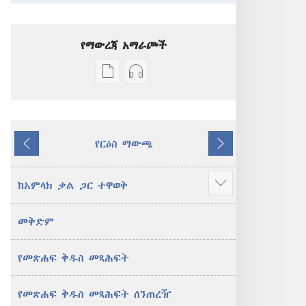
የማውረጃ አማራጮች
የሕትመት
ኦዲዮዎችን
ውጤቶችን
ማውረድ
ማውረድ
የሚቻልባቸው
የሚቻልባቸው
አማራጮች
የርዕስ ማውጫ
አማራጮች
አዲስ
ተመለስ
ቀጥል
አዲስ
ዓለም
ዓለም
ትርጉም
ከአምላክ ቃል ጋር ተዋወቅ
ተጨማሪ
ትርጉም
መጽሐፍ
አሳይ
መጽሐፍ
ቅዱስ
መቅድም
ቅዱስ
የመጽሐፍ ቅዱስ መጻሕፍት
የመጽሐፍ ቅዱስ መጻሕፍት ሰንጠረዥ