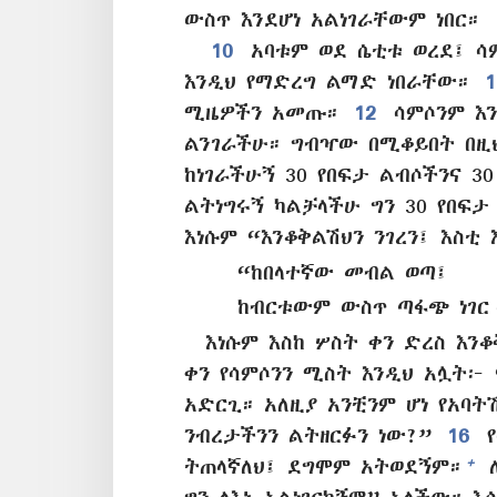
ውስጥ እንደሆነ አልነገራቸውም ነበር።
10
አባቱም ወደ ሴቲቱ ወረደ፤ ሳ
እንዲህ የማድረግ ልማድ ነበራቸው።
ሚዜዎችን አመጡ።
12
ሳምሶንም እን
ልንገራችሁ። ግብዣው በሚቆይበት በዚ
ከነገራችሁኝ 30 የበፍታ ልብሶችንና 3
ልትነግሩኝ ካልቻላችሁ ግን 30 የበፍታ
እነሱም “እንቆቅልሽህን ንገረን፤ እስቲ
“ከበላተኛው መብል ወጣ፤
ከብርቱውም ውስጥ ጣፋጭ ነገር
እነሱም እስከ ሦስት ቀን ድረስ እ
ቀን የሳምሶንን ሚስት እንዲህ አሏት፦ 
አድርጊ። አለዚያ አንቺንም ሆነ የአባት
ንብረታችንን ልትዘርፉን ነው?”
16
የ
+
ትጠላኛለህ፤ ደግሞም አትወደኝም።
ለ