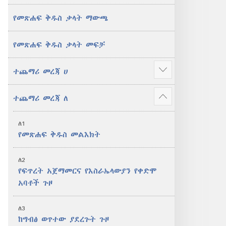
የመጽሐፍ ቅዱስ ቃላት ማውጫ
የመጽሐፍ ቅዱስ ቃላት መፍቻ
ተጨማሪ መረጃ ሀ
ተጨማሪ
አሳይ
ተጨማሪ መረጃ ለ
ተጨማሪ
አሳይ
ለ1
የመጽሐፍ ቅዱስ መልእክት
ለ2
የፍጥረት አጀማመርና የእስራኤላውያን የቀድሞ
አባቶች ጉዞ
ለ3
ከግብፅ ወጥተው ያደረጉት ጉዞ