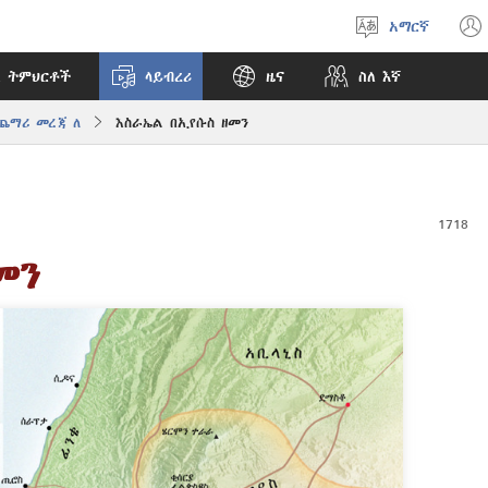
አማርኛ
ቋንቋ
ምረጥ
 ትምህርቶች
ላይብረሪ
ዜና
ስለ እኛ
ጨማሪ መረጃ ለ
እስራኤል በኢየሱስ ዘመን
መን