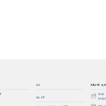
ዜና
አቋራጭ ሊን
ች
አንድ
ስለ እኛ
እንዲያ