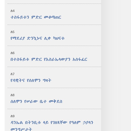
ለ4
ተስፋይቱን ምድር መቆጣጠር
ለ5
የማደሪያ ድንኳኑና ሊቀ ካህናቱ
ለ6
በተስፋይቱ ምድር የእስራኤላውያን አሰፋፈር
ለ7
የዳዊትና የሰለሞን ግዛት
ለ8
ሰለሞን የሠራው ቤተ መቅደስ
ለ9
ዳንኤል በትንቢቱ ላይ የገለጻቸው የዓለም ኃያላን
መንግሥታት