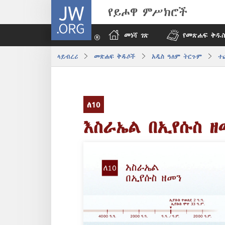
JW.ORG
የይሖዋ ምሥክሮች
መነሻ ገጽ
የመጽሐፍ ቅዱስ
ላይብረሪ
መጽሐፍ ቅዱሶች
አዲስ ዓለም ትርጉም
ተ
ለ10
እስራኤል በኢየሱስ ዘ