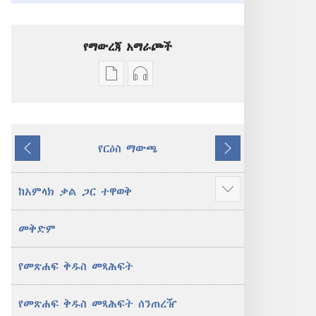
የማውረጃ አማራጮች
የሕትመት
ኦዲዮዎችን
ውጤቶችን
ማውረድ
ማውረድ
የሚቻልባቸው
የሚቻልባቸው
አማራጮች
የርዕስ ማውጫ
አማራጮች
አዲስ
ተመለስ
ቀጥል
አዲስ
ዓለም
ዓለም
ትርጉም
ከአምላክ ቃል ጋር ተዋወቅ
ተጨማሪ
ትርጉም
መጽሐፍ
አሳይ
መጽሐፍ
ቅዱስ
መቅድም
ቅዱስ
የመጽሐፍ ቅዱስ መጻሕፍት
የመጽሐፍ ቅዱስ መጻሕፍት ሰንጠረዥ