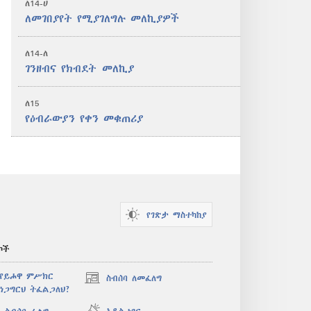
ለ14-ሀ
ለመገበያየት የሚያገለግሉ መለኪያዎች
ለ14-ለ
ገንዘብና የክብደት መለኪያ
ለ15
የዕብራውያን የቀን መቁጠሪያ
የገጽታ ማስተካከያ
ኮች
 የይሖዋ ምሥክር
ስብሰባ ለመፈለግ
(አዲስ
ነጋግርህ ትፈልጋለህ?
ዊንዶው
ክፈት)