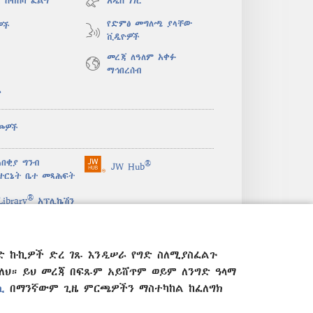
 ስብሰባ ፈልግ
አዲስ ነገር
የድምፅ መግለጫ ያላቸው
ዎች
ቪዲዮዎች
መረጃ ለዓለም አቀፉ
ማኅበረሰብ
ታ
ጮዎች
በቂያ ግንብ
®
JW Hub
(አዲስ
ተርኔት ቤተ መጻሕፍት
ዊንዶው
®
ክፈት)
ibrary
አፕሊኬሽን
ድ ኩኪዎች ድረ ገጹ እንዲሠራ የግድ ስለሚያስፈልጉ
። ይህ መረጃ በፍጹም አይሸጥም ወይም ለንግድ ዓላማ
ሲ
በማንኛውም ጊዜ ምርጫዎችን ማስተካከል ከፈለግክ