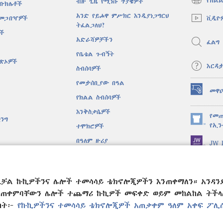
የክልል
ብዙ ጊዜ የሚነሱ ጥያቄዎች
 ቡክሌቶች
(አዲስ
ዊንዶው
አንድ የይሖዋ ምሥክር እንዲያነጋግርህ
ቪዲዮ
 መጋበዣዎች
ክፈት)
ትፈልጋለህ?
ሶች
አድራሻዎቻችን
ፈልግ
የቤቴል ጉብኝት
ዋጽኦዎች
እርዳ
ስብሰባዎች
የመታሰቢያው በዓል
መዋ
(አዲስ
የክልል ስብሰባዎች
ዊንዶው
እንቅስቃሴዎች
ክፈት)
የመጠ
ንግ
(አዲስ
የኢን
ተሞክሮዎች
ዊንዶው
በዓለም ዙሪያ
JW L
ክፈት)
ዱ ድራማዎች
ሐፍ ቅዱስ ንባብ
ንዲቻል ኩኪዎችንና ሌሎች ተመሳሳይ ቴክኖሎጂዎችን እንጠቀማለን። አንዳን
ንጠቀምባቸውን ሌሎች ተጨማሪ ኩኪዎች መፍቀድ ወይም መከልከል ትችላለህ
ልከት፦
የኩኪዎችንና ተመሳሳይ ቴክኖሎጂዎች አጠቃቀም ዓለም አቀፍ ፖሊ
e and Tract Society of Pennsylvania.