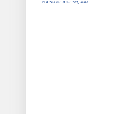
የዚህ የሕትመት ውጤት የቅጂ መብት