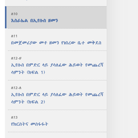
ለ10
እስራኤል በኢየሱስ ዘመን
ለ11
በመጀመሪያው መቶ ዘመን የነበረው ቤተ መቅደስ
ለ12-ሀ
ኢየሱስ በምድር ላይ ያሳለፈው ሕይወት የመጨረሻ
ሳምንት (ክፍል 1)
ለ12-ለ
ኢየሱስ በምድር ላይ ያሳለፈው ሕይወት የመጨረሻ
ሳምንት (ክፍል 2)
ለ13
የክርስትና መስፋፋት