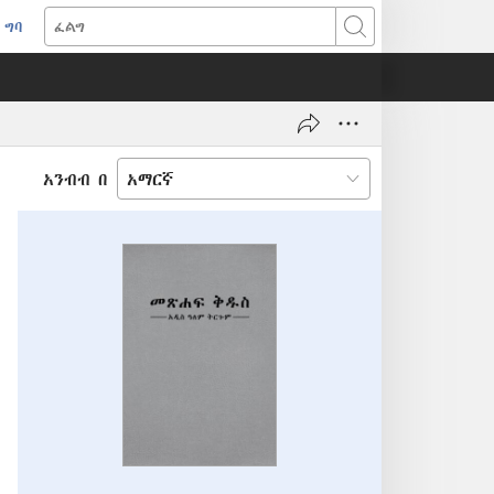
ግባ
(አዲስ
ፈልግ
ዊንዶው
ክፈት)
አንብብ በ