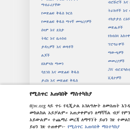
ብሮሹሮች እና
ማብራሪያቸው
ትራክቶች እና
የመጽሐፍ ቅዱስ ኮርስ
ተከታታይ ርዕ
የመጽሐፍ ቅዱስ ማጥኛ መሣሪያዎች
መጽሔቶች
ሰላም እና ደስታ
የስብሰባ አስተ
ትዳር እና ቤተሰብ
ፕሮግራሞች
ታዳጊዎች እና ወጣቶች
ማውጫዎች
ልጆች
መመሪያዎች
በአምላክ ማመን
JW ብሮድካስቲ
ሳይንስ እና መጽሐፍ ቅዱስ
ቪዲዮዎች
ታሪክ እና መጽሐፍ ቅዱስ
መዝሙሮች
የሚስጥር አጠባበቅ ማስተካከያ
በድምፅ የተቀ
ድራማዊ የመጽ
በjw.org ላይ ጥሩ የዲጂታል አገልግሎት ለመስጠት እ
መከልከል አይቻልም። አጠቃቀምህን ለማሻሻል ብቻ የም
አይውልም። ተጨማሪ መረጃ ለማግኘት ይህን ገጽ ተመ
ይህን ገጽ ተጠቀም፦
የሚስጥር አጠባበቅ ማስተካከያ
Copyright
© 2026 Watch Tower Bibl