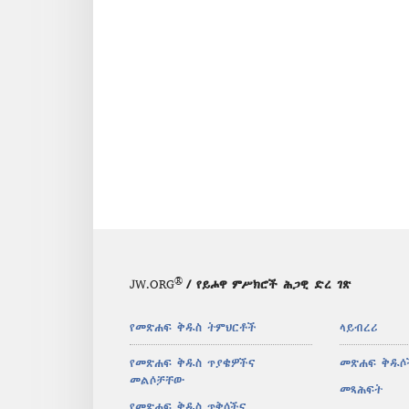
®
JW.ORG
/ የይሖዋ ምሥክሮች ሕጋዊ ድረ ገጽ
የመጽሐፍ ቅዱስ ትምህርቶች
ላይብረሪ
የመጽሐፍ ቅዱስ ጥያቄዎችና
መጽሐፍ ቅዱሶ
መልሶቻቸው
መጻሕፍት
የመጽሐፍ ቅዱስ ጥቅሶችና