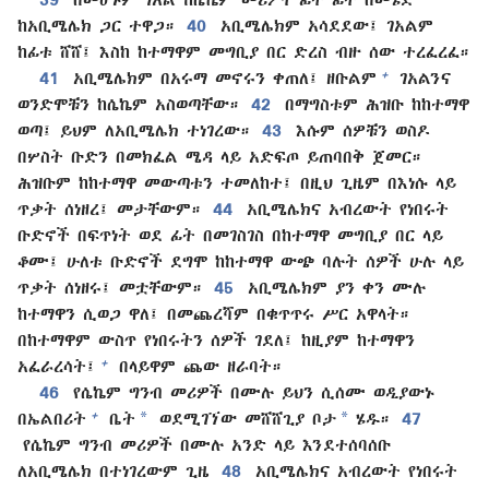
ከአቢሜሌክ ጋር ተዋጋ።
40
አቢሜሌክም አሳደደው፤ ገአልም
ከፊቱ ሸሸ፤ እስከ ከተማዋም መግቢያ በር ድረስ ብዙ ሰው ተረፈረፈ።
+
41
አቢሜሌክም በአሩማ መኖሩን ቀጠለ፤ ዘቡልም
ገአልንና
ወንድሞቹን ከሴኬም አስወጣቸው።
42
በማግስቱም ሕዝቡ ከከተማዋ
ወጣ፤ ይህም ለአቢሜሌክ ተነገረው።
43
እሱም ሰዎቹን ወስዶ
በሦስት ቡድን በመክፈል ሜዳ ላይ አድፍጦ ይጠባበቅ ጀመር።
ሕዝቡም ከከተማዋ መውጣቱን ተመለከተ፤ በዚህ ጊዜም በእነሱ ላይ
ጥቃት ሰነዘረ፤ መታቸውም።
44
አቢሜሌክና አብረውት የነበሩት
ቡድኖች በፍጥነት ወደ ፊት በመገስገስ በከተማዋ መግቢያ በር ላይ
ቆሙ፤ ሁለቱ ቡድኖች ደግሞ ከከተማዋ ውጭ ባሉት ሰዎች ሁሉ ላይ
ጥቃት ሰነዘሩ፤ መቷቸውም።
45
አቢሜሌክም ያን ቀን ሙሉ
ከተማዋን ሲወጋ ዋለ፤ በመጨረሻም በቁጥጥሩ ሥር አዋላት።
በከተማዋም ውስጥ የነበሩትን ሰዎች ገደለ፤ ከዚያም ከተማዋን
+
አፈራረሳት፤
በላይዋም ጨው ዘራባት።
46
የሴኬም ግንብ መሪዎች በሙሉ ይህን ሲሰሙ ወዲያውኑ
*
*
+
በኤልበሪት
ቤት
ወደሚገኘው መሸሸጊያ ቦታ
ሄዱ።
47
የሴኬም ግንብ መሪዎች በሙሉ አንድ ላይ እንደተሰባሰቡ
ለአቢሜሌክ በተነገረውም ጊዜ
48
አቢሜሌክና አብረውት የነበሩት