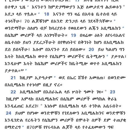
*
+
በተዋጋ ጊዜ
እናንተን ከምድያማውያን እጅ ለመታደግ ሕይወቱን
+
አደጋ ላይ ጥሏል።
18
እናንተ ግን ዛሬ በአባቴ ቤተሰብ ላይ
+
ተነሳችሁ፤ 70 ልጆቹንም በአንድ ድንጋይ ላይ ገደላችኋቸው።
+
ወንድማችሁ ስለሆነ ብቻ ከባሪያይቱ የወለደውን ልጁን አቢሜሌክን
በሴኬም መሪዎች ላይ አነገሣችሁት።
19
በዛሬው ዕለት ለየሩባአልና
ለቤተሰቡ ይህን ያደረጋችሁት በየዋህነትና በቅንነት ከሆነ በአቢሜሌክ
ደስ ይበላችሁ፤ እሱም በእናንተ ደስ ይበለው።
20
ይህ ካልሆነ ግን
+
እሳት ከአቢሜሌክ ወጥቶ የሴኬምን መሪዎችና ቤትሚሎን
ያቃጥል፤
እንዲሁም እሳት ከሴኬም መሪዎችና ከቤትሚሎ ወጥቶ አቢሜሌክን
+
ያቃጥል።”
+
21
ከዚያም ኢዮዓታም
ወደ በኤር ሸሽቶ አመለጠ፤ በወንድሙ
በአቢሜሌክ የተነሳም በዚያ ኖረ።
*
22
አቢሜሌክም በእስራኤል ላይ ሦስት ዓመት ገዛ።
23
ከዚያም አምላክ በአቢሜሌክና በሴኬም መሪዎች መካከል ቅራኔ
*
እንዲፈጠር አደረገ፤
እነሱም በአቢሜሌክ ላይ ተንኮል አሴሩበት።
24
ይህም የሆነው ወንድሞቹን የገደለውን አቢሜሌክንና ወንድሞቹን
እንዲገድል የረዱትን የሴኬምን መሪዎች በሞቱት ሰዎች ደም ተጠያቂ
+
በማድረግ
በ70ዎቹ የየሩባአል ልጆች ላይ የተፈጸመውን ግፍ