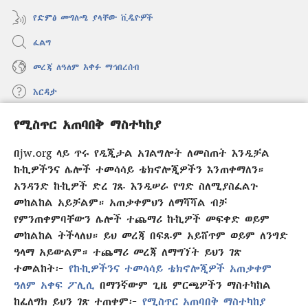
የድምፅ መግለጫ ያላቸው ቪዲዮዎች
ፈልግ
መረጃ ለዓለም አቀፉ ማኅበረሰብ
እርዳታ
የሚስጥር አጠባበቅ ማስተካከያ
መዋጮዎች
(አዲስ
ዊንዶው
በjw.org ላይ ጥሩ የዲጂታል አገልግሎት ለመስጠት እንዲቻል
ክፈት)
የመጠበቂያ ግንብ የኢንተርኔት ቤተ መጻሕፍት
ኩኪዎችንና ሌሎች ተመሳሳይ ቴክኖሎጂዎችን እንጠቀማለን።
(አዲስ
ዊንዶው
አንዳንድ ኩኪዎች ድረ ገጹ እንዲሠራ የግድ ስለሚያስፈልጉ
®
JW Hub
ክፈት)
መከልከል አይቻልም። አጠቃቀምህን ለማሻሻል ብቻ
(አዲስ
ዊንዶው
የምንጠቀምባቸውን ሌሎች ተጨማሪ ኩኪዎች መፍቀድ ወይም
®
JW Library
አፕሊኬሽን
ክፈት)
መከልከል ትችላለህ። ይህ መረጃ በፍጹም አይሸጥም ወይም ለንግድ
ዓላማ አይውልም። ተጨማሪ መረጃ ለማግኘት ይህን ገጽ
ተመልከት፦
የኩኪዎችንና ተመሳሳይ ቴክኖሎጂዎች አጠቃቀም
ዓለም አቀፍ ፖሊሲ
በማንኛውም ጊዜ ምርጫዎችን ማስተካከል
Copyright
© 2026 Watch Tower Bible and Tract Society of Pennsylvania.
ከፈለግክ ይህን ገጽ ተጠቀም፦
የሚስጥር አጠባበቅ ማስተካከያ