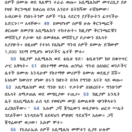
ሰዎች በሙሉ ወደ ጻልሞን ተራራ ወጡ። አቢሜሌክም መጥረቢያ ይዞ
የዛፍ ቅርንጫፍ ከቆረጠ በኋላ አንስቶ በትከሻው ተሸከመው፤
አብረውት የነበሩትንም ሰዎች “እኔ ሳደርግ ያያችሁትን ፈጥናችሁ
አድርጉ!” አላቸው።
49
በመሆኑም ሰዎቹ ሁሉ ቅርንጫፎች
ቆርጠው በመያዝ አቢሜሌክን ተከተሉት። ከዚያም ቅርንጫፎቹን
መሸሸጊያ ቦታው ላይ በመቆለል መሸሸጊያ ቦታውን በእሳት
አያያዙት። በዚህም የተነሳ የሴኬም ግንብ ሰዎች በሙሉ ይኸውም
1,000 ገደማ የሚሆኑ ወንዶችና ሴቶች ሞቱ።
50
ከዚያም አቢሜሌክ ወደ ቴቤጽ ሄደ፤ ቴቤጽንም ከቦ በቁጥጥር
ሥር አዋላት።
51
በከተማዋ መሃል ጠንካራ ግንብ ስለነበር ወንዶችና
ሴቶች በሙሉ እንዲሁም የከተማዋ መሪዎች በሙሉ ወደዚያ ሸሹ።
እነሱም ከውስጥ ሆነው በሩን ከዘጉት በኋላ የግንቡ አናት ላይ ወጡ።
52
አቢሜሌክም ወደ ግንቡ ሄደ፤ ጥቃትም ሰነዘረበት። ግንቡንም
በእሳት ለማቃጠል ወደ መግቢያው ተጠጋ።
53
ከዚያም አንዲት
ሴት በአቢሜሌክ ራስ ላይ የወፍጮ መጅ በመልቀቅ ጭንቅላቱን
+
ፈረከሰችው።
54
እሱም ጋሻ ጃግሬውን ወዲያውኑ ጠርቶ “‘ሴት
ገደለችው’ እንዳይሉኝ ሰይፍህን ምዘዝና ግደለኝ” አለው። ጋሻ
ጃግሬውም ወጋው፤ እሱም ሞተ።
55
የእስራኤል ሰዎች አቢሜሌክ መሞቱን ሲያዩ ሁሉም