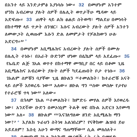
በአንተ ላይ እንድታምፅ እያነሳሱ ነው።
32
በመሆኑም አንተም
ሆንክ አብረውህ ያሉት ሰዎች በሌሊት ወጥታችሁ ሜዳው ላይ
አድፍጡ።
33
ጠዋት ላይ ልክ ፀሐይ ስትወጣ፣ ማልደህ በመነሳት
በከተማዋ ላይ ጥቃት ሰንዝር፤ እሱና አብረውት ያሉት ሰዎች አንተን
ለመውጋት ሲወጡም እሱን ድል ለመምታት የቻልከውን ሁሉ
*
አድርግ።”
34
በመሆኑም አቢሜሌክና አብረውት ያሉት ሰዎች በሙሉ
በሌሊት ተነሱ፤ በአራት ቡድንም ሆነው በሴኬም ላይ አደፈጡ።
35
የኤቤድ ልጅ ገአል ወጥቶ በከተማዋ መግቢያ በር ላይ በቆመ ጊዜ
አቢሜሌክና አብረውት ያሉት ሰዎች ካደፈጡበት ቦታ ተነሱ።
36
ገአልም ሰዎቹን ባያቸው ጊዜ ዘቡልን “ተመልከት፣ ከተራሮቹ አናት
ላይ ሰዎች እየወረዱ ነው” አለው። ዘቡል ግን “ሰው መስሎ የታየህ
የተራሮቹ ጥላ ነው” አለው።
37
በኋላም ገአል “ተመልከት፤ ከምድሩ መሃል ሰዎች እየወረዱ
ነው፤ አንደኛው ቡድን በመኦነኒም ትልቅ ዛፍ በኩል አድርጎ እየመጣ
ነው” አለ።
38
ዘቡልም “‘እናገለግለው ዘንድ አቢሜሌክ ማን
+
ነው?’
እያልክ ጉራህን ስትነዛ አልነበረም? የናቅከው ሕዝብ ይህ
አይደለም? እስቲ አሁን ውጣና ግጠማቸው” ሲል መለሰለት።
39
በመሆኑም ገአል ከሴኬም መሪዎች ፊት ፊት በመሄድ