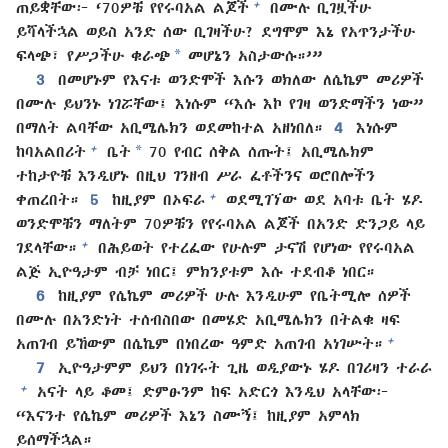
+
ጠይቋቸው፦ ‘70ዎቹ የየሩባአል ልጆች
በሙሉ ቢገዟችሁ
ይሻላችኋል ወይስ አንድ ሰው ቢገዛችሁ? ደግሞም እኔ የአጥንታችሁ
*
ፍላጭ፣ የሥጋችሁ ቁራጭ
መሆኔን አስታውሱ።’”
3
በመሆኑም የእናቱ ወንድሞች እሱን ወክለው ለሴኬም መሪዎች
በሙሉ ይህንኑ ነገሯቸው፤ እነሱም “እሱ እኮ የገዛ ወንድማችን ነው”
በማለት ልባቸው አቢሜሌክን ወደመከተል አዘነበለ።
4
እነሱም
*
+
ከባአልበሪት
ቤት
70 የብር ሰቅል ሰጡት፤ አቢሜሌክም
ተከታዮቹ እንዲሆኑ በዚህ ገንዘብ ሥራ ፈቶችንና ወሮበሎችን
+
ቀጠረበት።
5
ከዚያም በኦፍራ
ወደሚገኘው ወደ አባቱ ቤት ሄዶ
ወንድሞቹን ማለትም 70ዎቹን የየሩባአል ልጆች በአንድ ድንጋይ ላይ
+
ገደላቸው።
በሕይወት የተረፈው የሁሉም ታናሽ የሆነው የየሩባአል
ልጅ ኢዮዓታም ብቻ ነበር፤ ምክንያቱም እሱ ተደብቆ ነበር።
6
ከዚያም የሴኬም መሪዎች ሁሉ እንዲሁም የቤትሚሎ ሰዎች
በሙሉ በአንድነት ተሰብስበው በመሄድ አቢሜሌክን በትልቁ ዛፍ
+
አጠገብ ይኸውም በሴኬም በነበረው ዓምድ አጠገብ አነገሡት።
7
ኢዮዓታምም ይህን በነገሩት ጊዜ ወዲያውኑ ሄዶ በገሪዛን ተራራ
+
አናት ላይ ቆመ፤ ድምፁንም ከፍ አድርጎ እንዲህ አላቸው፦
“እናንተ የሴኬም መሪዎች እኔን ስሙኝ፤ ከዚያም አምላክ
ይሰማችኋል።