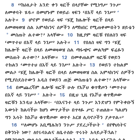
8
“ከዕለታት አንድ ቀን ዛፎች በላያቸው የሚነግሥ ንጉሥ
+
ለመቀባት ሄዱ። በመሆኑም የወይራ ዛፍን ‘በእኛ ላይ ንገሥ’
አሉት።
9
ሆኖም የወይራ ዛፍ ‘ሄጄ ከሌሎች ዛፎች በላይ
ለመወዛወዝ ስል አምላክንና ሰዎችን ለማክበር የሚጠቀሙበትን ዘይቴን
*
መስጠት ልተው?’ አላቸው።
10
ከዚያም ዛፎቹ የበለስን ዛፍ
‘መጥተህ በእኛ ላይ ንገሥ’ አሉት።
11
የበለስ ዛፍ ግን ‘ሄጄ
ከሌሎች ዛፎች በላይ ለመወዛወዝ ስል ጣፋጭና መልካም ፍሬዬን
መስጠት ልተው?’ አላቸው።
12
በመቀጠልም ዛፎቹ የወይን
ተክልን ‘መጥተህ በእኛ ላይ ንገሥ’ አሉት።
13
የወይን ተክልም
መልሶ ‘ሄጄ ከሌሎች ዛፎች በላይ ለመወዛወዝ ስል አምላክንና ሰዎችን
የሚያስደስተውን አዲስ የወይን ጠጅ መስጠቴን ልተው?’ አላቸው።
14
በመጨረሻም ሌሎቹ ዛፎች ሁሉ የእሾህ ቁጥቋጦን ‘መጥተህ
+
በእኛ ላይ ንገሥ’
አሉት።
15
በዚህ ጊዜ የእሾህ ቁጥቋጦው
ዛፎቹን እንዲህ አላቸው፦ ‘በእናንተ ላይ ንጉሥ እንድሆን የምትቀቡኝ
እውነት ከልባችሁ ከሆነ መጥታችሁ በጥላዬ ሥር ተጠለሉ። ካልሆነ
ግን እሳት ከእሾህ ቁጥቋጦው ወጥቶ አርዘ ሊባኖሶችን ያቃጥል።’
+
16
“ለመሆኑ አቢሜሌክን ንጉሥ ያደረጋችሁት
በየዋህነትና
በቅንነት ነው? ለየሩባአልና ለቤተሰቡ ጥሩነት አሳይታችኋል?
የሚገባውን ውለታስ መልሳችሁለታል?
17
አባቴ ለእናንተ ሲል