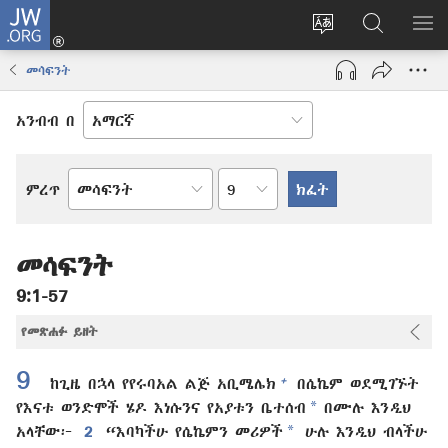
JW.ORG
ግባ
(አዲስ
የድረ
JW.ORG
መ
ዊንዶው
ገጹን
ላይ
አሳ
መሳፍንት
ክፈት)
ቋንቋ
መፈለጊያ
ለውጥ
አንብብ በ
በምዕራፍ
ምረጥ
የመጽሐፍ
ቅዱስ
መጽሐፍ
መሳፍንት
9:1-57
የመጽሐፉ ይዘት
9
+
ከጊዜ በኋላ የየሩባአል ልጅ አቢሜሌክ
በሴኬም ወደሚገኙት
*
የእናቱ ወንድሞች ሄዶ እነሱንና የአያቱን ቤተሰብ
በሙሉ እንዲህ
*
አላቸው፦
2
“እባካችሁ የሴኬምን መሪዎች
ሁሉ እንዲህ ብላችሁ