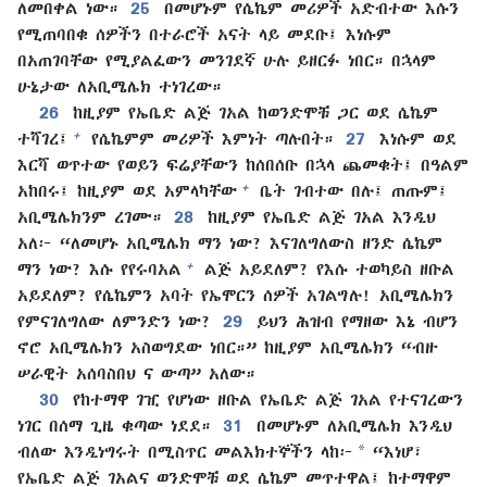
ለመበቀል ነው።
25
በመሆኑም የሴኬም መሪዎች አድብተው እሱን
የሚጠባበቁ ሰዎችን በተራሮች አናት ላይ መደቡ፤ እነሱም
በአጠገባቸው የሚያልፈውን መንገደኛ ሁሉ ይዘርፉ ነበር። በኋላም
ሁኔታው ለአቢሜሌክ ተነገረው።
26
ከዚያም የኤቤድ ልጅ ገአል ከወንድሞቹ ጋር ወደ ሴኬም
+
ተሻገረ፤
የሴኬምም መሪዎች እምነት ጣሉበት።
27
እነሱም ወደ
እርሻ ወጥተው የወይን ፍሬያቸውን ከሰበሰቡ በኋላ ጨመቁት፤ በዓልም
+
አከበሩ፤ ከዚያም ወደ አምላካቸው
ቤት ገብተው በሉ፤ ጠጡም፤
አቢሜሌክንም ረገሙ።
28
ከዚያም የኤቤድ ልጅ ገአል እንዲህ
አለ፦ “ለመሆኑ አቢሜሌክ ማን ነው? እናገለግለውስ ዘንድ ሴኬም
+
ማን ነው? እሱ የየሩባአል
ልጅ አይደለም? የእሱ ተወካይስ ዘቡል
አይደለም? የሴኬምን አባት የኤሞርን ሰዎች አገልግሉ! አቢሜሌክን
የምናገለግለው ለምንድን ነው?
29
ይህን ሕዝብ የማዘው እኔ ብሆን
ኖሮ አቢሜሌክን አስወግደው ነበር።” ከዚያም አቢሜሌክን “ብዙ
ሠራዊት አሰባስበህ ና ውጣ” አለው።
30
የከተማዋ ገዢ የሆነው ዘቡል የኤቤድ ልጅ ገአል የተናገረውን
ነገር በሰማ ጊዜ ቁጣው ነደደ።
31
በመሆኑም ለአቢሜሌክ እንዲህ
*
ብለው እንዲነግሩት በሚስጥር መልእክተኞችን ላከ፦
“እነሆ፣
የኤቤድ ልጅ ገአልና ወንድሞቹ ወደ ሴኬም መጥተዋል፤ ከተማዋም