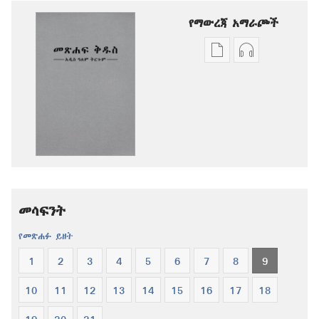
የማውረጃ አማራጮች
የሕትመት
ኦዲዮዎችን
ውጤቶችን
ማውረድ
ማውረድ
የሚቻልባቸው
የሚቻልባቸው
አማራጮች
አማራጮች
አዲስ
አዲስ
ዓለም
ዓለም
ትርጉም
ትርጉም
መጽሐፍ
መጽሐፍ
ቅዱስ
መሳፍንት
ቅዱስ
የመጽሐፉ ይዘት
1
2
3
4
5
6
7
8
9
10
11
12
13
14
15
16
17
18
19
20
21