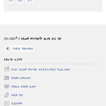
®
JW.ORG
/ የይሖዋ ምሥክሮች ሕጋዊ ድረ ገጽ
የገጽታ ማስተካከያ
አቋራጭ ሊንኮች
አንድ የይሖዋ ምሥክር እንዲያነጋግርህ ትፈልጋለህ?
ስብሰባ ለመፈለግ
(አዲስ
ዊንዶው
የክልል ስብሰባ ፈልግ
(አዲስ
ክፈት)
ዊንዶው
አዲስ ነገር
ክፈት)
ቪዲዮዎች