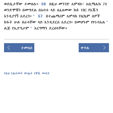
ወደቤታቸው ተመለሱ።
56
በዚህ መንገድ አምላክ፣ አቢሜሌክ 70
ወንድሞቹን በመግደል በአባቱ ላይ ለፈጸመው ክፉ ነገር የእጁን
+
እንዲያገኝ አደረገ።
57
በተጨማሪም አምላክ የሴኬም ሰዎች
+
ክፋት ሁሉ በራሳቸው ላይ እንዲደርስ አደረገ። በመሆኑም የየሩባአል
+
ልጅ የኢዮዓታም
እርግማን ደረሰባቸው።
ተመለስ
ቀጥል
የዚህ የሕትመት ውጤት የቅጂ መብት