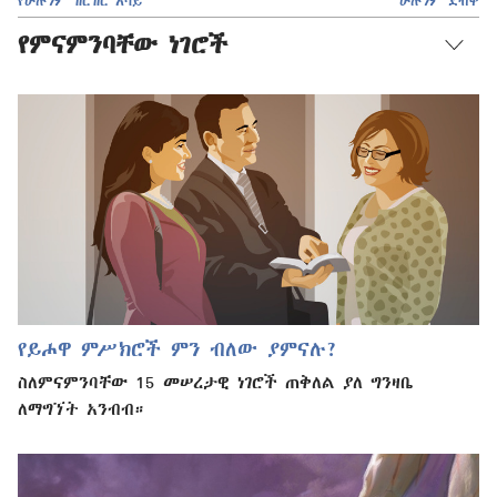
የሁሉንም ዝርዝር አሳይ
ሁሉንም ደብቅ
የምናምንባቸው ነገሮች
የይሖዋ ምሥክሮች ምን ብለው ያምናሉ?
ስለምናምንባቸው 15 መሠረታዊ ነገሮች ጠቅለል ያለ ግንዛቤ
ለማግኘት አንብብ።