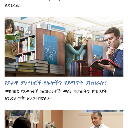
ይናገራል።
የይሖዋ ምሥክሮች የሌሎችን ሃይማኖት ያከብራሉ?
መከባበር የእውነተኛ ክርስቲያኖች መለያ የሆነበትን ምክንያት
እንድታውቅ እንጋብዝሃለን።