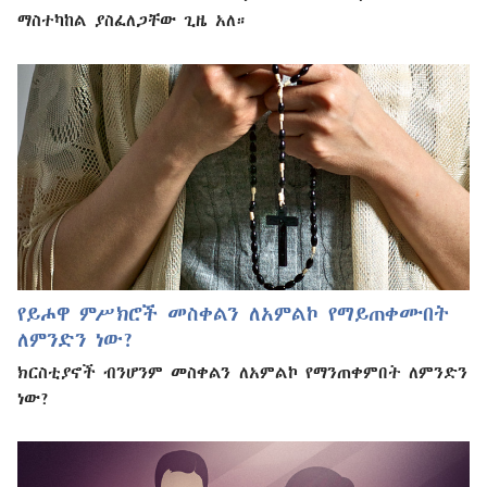
ማስተካከል ያስፈለጋቸው ጊዜ አለ።
የይሖዋ ምሥክሮች መስቀልን ለአምልኮ የማይጠቀሙበት
ለምንድን ነው?
ክርስቲያኖች ብንሆንም መስቀልን ለአምልኮ የማንጠቀምበት ለምንድን
ነው?