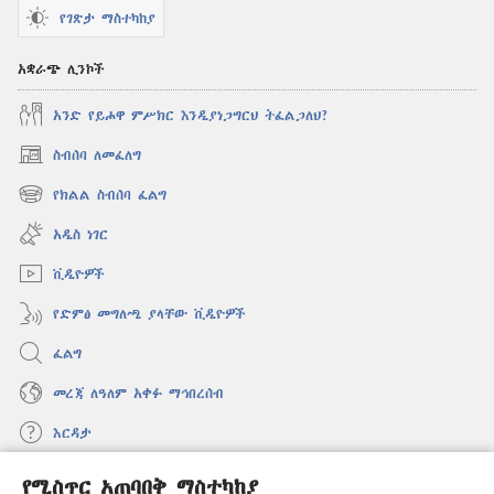
የገጽታ ማስተካከያ
አቋራጭ ሊንኮች
አንድ የይሖዋ ምሥክር እንዲያነጋግርህ ትፈልጋለህ?
ስብሰባ ለመፈለግ
(አዲስ
ዊንዶው
የክልል ስብሰባ ፈልግ
(አዲስ
ክፈት)
ዊንዶው
አዲስ ነገር
ክፈት)
ቪዲዮዎች
የድምፅ መግለጫ ያላቸው ቪዲዮዎች
ፈልግ
መረጃ ለዓለም አቀፉ ማኅበረሰብ
እርዳታ
የሚስጥር አጠባበቅ ማስተካከያ
መዋጮዎች