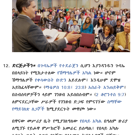
ድርጅታችን።
በጉባኤዎች የተደራጀን
ሲሆን እያንዳንዱን ጉባኤ
በበላይነት የሚከታተለው
የሽማግሌዎች አካል
ነው። ሆኖም
ሽማግሌዎች
የቀሳውስት ቡድን
አይደሉም፤ እንዲሁም ደሞዝ
አይከፈላቸውም። (
ማቴዎስ 10:8፤
23:8
)
አስራት አንጠይቅም
፤
በስብሰባዎቻችን ላይም ገንዘብ አይሰበሰብም። (
2 ቆሮንቶስ 9:7
)
ለምናደርጋቸው ሥራዎች የገንዘብ ድጋፍ የምናገኘው
ስማቸው
የማይገለጽ ለጋሾች
ከሚያደርጉት መዋጮ ነው።
በዋናው መሥሪያ ቤት የሚያገለግለው
የበላይ አካል
በዓለም ዙሪያ
ለሚገኙ የይሖዋ ምሥክሮች አመራር ይሰጣል፤ የበላይ አካሉ