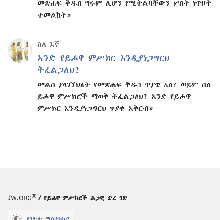
መጽሐፍ ቅዱስ ግሩም ሊሆን የሚችልባቸውን ሦስት ነጥቦች
ተመልከት።
ስለ እኛ
አንድ የይሖዋ ምሥክር እንዲያነጋግርህ
ትፈልጋለህ?
መልስ ያላገኘህለት የመጽሐፍ ቅዱስ ጥያቄ አለ? ወይም ስለ
ይሖዋ ምሥክሮች ማወቅ ትፈልጋለህ? አንድ የይሖዋ
ምሥክር እንዲያነጋግርህ ጥያቄ አቅርብ።
®
JW.ORG
/ የይሖዋ ምሥክሮች ሕጋዊ ድረ ገጽ
የገጽታ ማስተካከያ