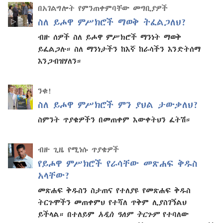
በአገልግሎት የምንጠቀምባቸው መግቢያዎች
ስለ ይሖዋ ምሥክሮች ማወቅ ትፈልጋለህ?
ብዙ ሰዎች ስለ ይሖዋ ምሥክሮች ማንነት ማወቅ
ይፈልጋሉ። ስለ ማንነታችን ከእኛ ከራሳችን እንድትሰማ
እንጋብዝሃለን።
ንቁ!
ስለ ይሖዋ ምሥክሮች ምን ያህል ታውቃለህ?
ስምንት ጥያቄዎችን በመጠቀም እውቀትህን ፈትሽ።
ብዙ ጊዜ የሚነሱ ጥያቄዎች
የይሖዋ ምሥክሮች የራሳቸው መጽሐፍ ቅዱስ
አላቸው?
መጽሐፍ ቅዱስን ስታጠና የተለያዩ የመጽሐፍ ቅዱስ
ትርጉሞችን መጠቀምህ የተሻለ ጥቅም ሊያስገኝልህ
ይችላል። በተለይም
አዲስ ዓለም ትርጉም
የተባለው