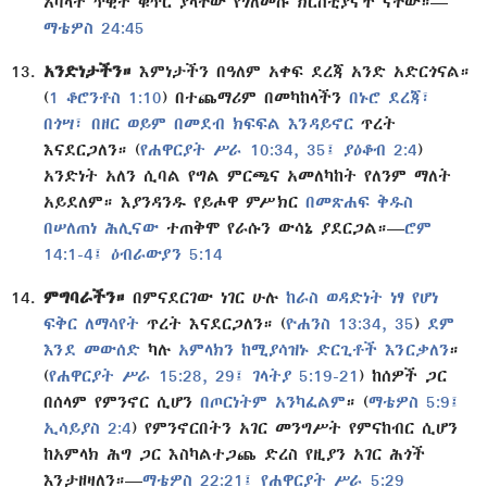
አባላት ጥቂት ቁጥር ያላቸው የጎለመሱ ክርስቲያኖች ናቸው።—
ማቴዎስ 24:45
አንድነታችን።
እምነታችን በዓለም አቀፍ ደረጃ አንድ አድርጎናል።
(
1 ቆሮንቶስ 1:10
) በተጨማሪም በመካከላችን
በኑሮ ደረጃ፣
በጎሣ፣ በዘር ወይም በመደብ ክፍፍል እንዳይኖር
ጥረት
እናደርጋለን። (
የሐዋርያት ሥራ 10:34, 35፤
ያዕቆብ 2:4
)
አንድነት አለን ሲባል የግል ምርጫና አመለካከት የለንም ማለት
አይደለም። እያንዳንዱ የይሖዋ ምሥክር
በመጽሐፍ ቅዱስ
በሠለጠነ ሕሊናው
ተጠቅሞ የራሱን ውሳኔ ያደርጋል።—
ሮም
14:1-4፤
ዕብራውያን 5:14
ምግባራችን።
በምናደርገው ነገር ሁሉ
ከራስ ወዳድነት ነፃ የሆነ
ፍቅር ለማሳየት
ጥረት እናደርጋለን። (
ዮሐንስ 13:34, 35
)
ደም
እንደ መውሰድ
ካሉ
አምላክን ከሚያሳዝኑ ድርጊቶች እንርቃለን
።
(
የሐዋርያት ሥራ 15:28, 29፤
ገላትያ 5:19-21
) ከሰዎች ጋር
በሰላም የምንኖር ሲሆን
በጦርነትም አንካፈልም
። (
ማቴዎስ 5:9፤
ኢሳይያስ 2:4
) የምንኖርበትን አገር መንግሥት የምናከብር ሲሆን
ከአምላክ ሕግ ጋር እስካልተጋጨ ድረስ የዚያን አገር ሕጎች
እንታዘዛለን።—
ማቴዎስ 22:21፤
የሐዋርያት ሥራ 5:29