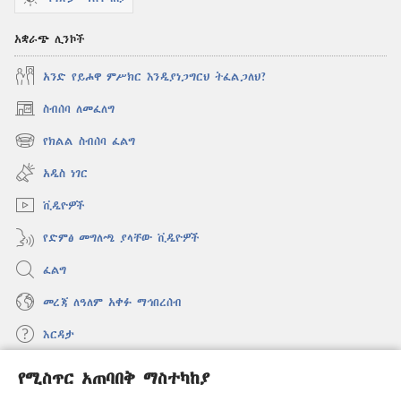
አቋራጭ ሊንኮች
አንድ የይሖዋ ምሥክር እንዲያነጋግርህ ትፈልጋለህ?
ስብሰባ ለመፈለግ
(አዲስ
ዊንዶው
የክልል ስብሰባ ፈልግ
(አዲስ
ክፈት)
ዊንዶው
አዲስ ነገር
ክፈት)
ቪዲዮዎች
የድምፅ መግለጫ ያላቸው ቪዲዮዎች
ፈልግ
መረጃ ለዓለም አቀፉ ማኅበረሰብ
እርዳታ
የሚስጥር አጠባበቅ ማስተካከያ
መዋጮዎች
(አዲስ