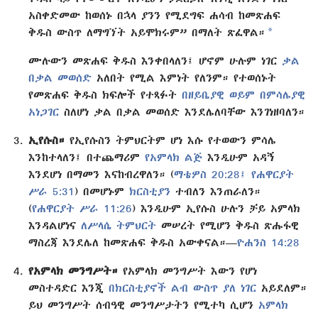
አስቀድመው ከወሰኑ በኋላ ያንን የሚደግፍ ሐሳብ ከመጽሐፍ
a
ቅዱስ ውስጥ ለማግኘት አይሞክሩም” በማለት ጽፈዋል።
ሙሉውን መጽሐፍ ቅዱስ እንቀበላለን፤ ሆኖም ሁሉም ነገር
ቃል
በቃል መወሰድ
አለበት የሚል እምነት የለንም። የተወሰኑት
የመጽሐፍ ቅዱስ ክፍሎች የተጻፉት
በዘይቤያዊ ወይም በምሳሌያዊ
አነጋገር
ስለሆነ ቃል በቃል መወሰድ እንደሌለባቸው እንገነዘባለን።
ኢየሱስ።
የኢየሱስን ትምህርትም ሆነ እሱ የተወውን ምሳሌ
እንከተላለን፤ በተጨማሪም
የአምላክ ልጅ
እንዲሁም አዳኝ
እንደሆነ በማመን እናከብረዋለን። (
ማቴዎስ 20:28፤
የሐዋርያት
ሥራ 5:31
) በመሆኑም
ክርስቲያን
ተብለን እንጠራለን።
(
የሐዋርያት ሥራ 11:26
) እንዲሁም ኢየሱስ ሁሉን ቻይ አምላክ
እንዳልሆነና
ለሥላሴ ትምህርት
መሠረት የሚሆን ቅዱስ ጽሑፋዊ
ማስረጃ እንደሌለ ከመጽሐፍ ቅዱስ አውቀናል።—
ዮሐንስ 14:28
የአምላክ መንግሥት።
የአምላክ መንግሥት እውን የሆነ
መስተዳድር እንጂ
በክርስቲያኖች ልብ ውስጥ ያለ ነገር
አይደለም።
ይህ መንግሥት ሰብዓዊ መንግሥታትን የሚተካ ሲሆን
አምላክ