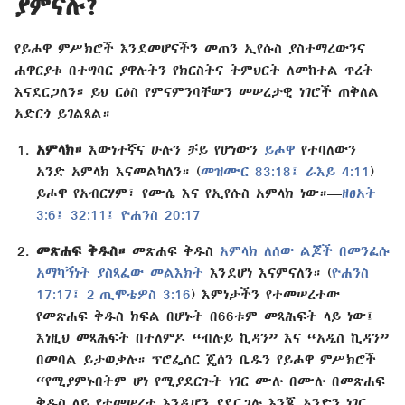
ያምናሉ?
የይሖዋ ምሥክሮች እንደመሆናችን መጠን ኢየሱስ ያስተማረውንና
ሐዋርያቱ በተግባር ያዋሉትን የክርስትና ትምህርት ለመከተል ጥረት
እናደርጋለን። ይህ ርዕስ የምናምንባቸውን መሠረታዊ ነገሮች ጠቅለል
አድርጎ ይገልጻል።
አምላክ።
እውነተኛና ሁሉን ቻይ የሆነውን
ይሖዋ
የተባለውን
አንድ አምላክ እናመልካለን። (
መዝሙር 83:18፤
ራእይ 4:11
)
ይሖዋ የአብርሃም፣ የሙሴ እና የኢየሱስ አምላክ ነው።—
ዘፀአት
3:6፤
32:11፤
ዮሐንስ 20:17
መጽሐፍ ቅዱስ።
መጽሐፍ ቅዱስ
አምላክ ለሰው ልጆች በመንፈሱ
አማካኝነት ያስጻፈው መልእክት
እንደሆነ እናምናለን። (
ዮሐንስ
17:17፤
2 ጢሞቴዎስ 3:16
) እምነታችን የተመሠረተው
የመጽሐፍ ቅዱስ ክፍል በሆኑት በ66ቱም መጻሕፍት ላይ ነው፤
እነዚህ መጻሕፍት በተለምዶ “ብሉይ ኪዳን” እና “አዲስ ኪዳን”
በመባል ይታወቃሉ። ፕሮፌሰር ጄሰን ቤዱን የይሖዋ ምሥክሮች
“የሚያምኑበትም ሆነ የሚያደርጉት ነገር ሙሉ በሙሉ በመጽሐፍ
ቅዱስ ላይ የተመሠረተ እንዲሆን ያደርጋሉ እንጂ አንድን ነገር