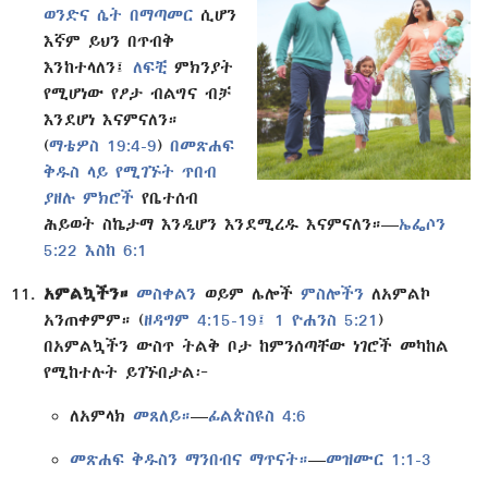
ወንድና ሴት በማጣመር
ሲሆን
እኛም ይህን በጥብቅ
እንከተላለን፤
ለፍቺ
ምክንያት
የሚሆነው የፆታ ብልግና ብቻ
እንደሆነ እናምናለን።
(
ማቴዎስ 19:4-9
)
በመጽሐፍ
ቅዱስ ላይ የሚገኙት ጥበብ
ያዘሉ ምክሮች
የቤተሰብ
ሕይወት ስኬታማ እንዲሆን እንደሚረዱ እናምናለን።—
ኤፌሶን
5:22 እስከ 6:1
አምልኳችን።
መስቀልን
ወይም ሌሎች
ምስሎችን
ለአምልኮ
አንጠቀምም። (
ዘዳግም 4:15-19፤
1 ዮሐንስ 5:21
)
በአምልኳችን ውስጥ ትልቅ ቦታ ከምንሰጣቸው ነገሮች መካከል
የሚከተሉት ይገኙበታል፦
ለአምላክ
መጸለይ።
—
ፊልጵስዩስ 4:6
መጽሐፍ ቅዱስን ማንበብና ማጥናት።
—
መዝሙር 1:1-3