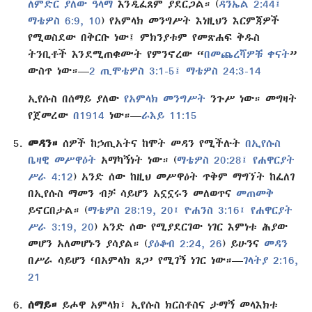
ለምድር ያለው ዓላማ
እንዲፈጸም ያደርጋል። (
ዳንኤል 2:44፤
ማቴዎስ 6:9, 10
) የአምላክ መንግሥት እነዚህን እርምጃዎች
የሚወስደው በቅርቡ ነው፤ ምክንያቱም የመጽሐፍ ቅዱስ
ትንቢቶች እንደሚጠቁሙት የምንኖረው “
በመጨረሻዎቹ ቀናት
”
ውስጥ ነው።—
2 ጢሞቴዎስ 3:1-5፤
ማቴዎስ 24:3-14
ኢየሱስ በሰማይ ያለው
የአምላክ መንግሥት
ንጉሥ ነው። መግዛት
የጀመረው
በ1914
ነው።—
ራእይ 11:15
መዳን።
ሰዎች ከኃጢአትና ከሞት መዳን የሚችሉት
በኢየሱስ
ቤዛዊ መሥዋዕት
አማካኝነት ነው። (
ማቴዎስ 20:28፤
የሐዋርያት
ሥራ 4:12
) አንድ ሰው ከዚህ መሥዋዕት ጥቅም ማግኘት ከፈለገ
በኢየሱስ ማመን ብቻ ሳይሆን አኗኗሩን መለወጥና
መጠመቅ
ይኖርበታል። (
ማቴዎስ 28:19, 20፤
ዮሐንስ 3:16፤
የሐዋርያት
ሥራ 3:19, 20
) አንድ ሰው የሚያደርገው ነገር እምነቱ ሕያው
መሆን አለመሆኑን ያሳያል። (
ያዕቆብ 2:24,
26
) ይሁንና
መዳን
በሥራ ሳይሆን ‘በአምላክ ጸጋ’ የሚገኝ ነገር ነው።—
ገላትያ 2:16,
21
ሰማይ።
ይሖዋ አምላክ፣ ኢየሱስ ክርስቶስና ታማኝ መላእክቱ