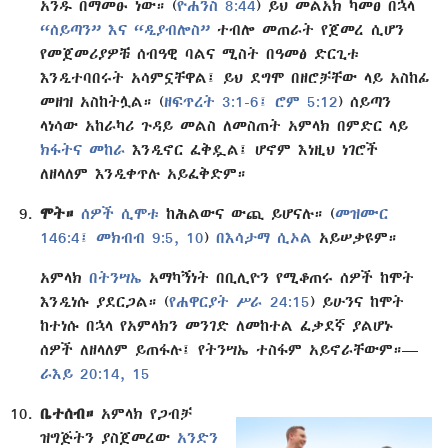
አንዱ በማመፁ ነው። (
ዮሐንስ 8:44
) ይህ መልአክ ካመፀ በኋላ
“ሰይጣን” እና “ዲያብሎስ”
ተብሎ መጠራት የጀመረ ሲሆን
የመጀመሪያዎቹ ሰብዓዊ ባልና ሚስት በዓመፅ ድርጊቱ
እንዲተባበሩት አሳምኗቸዋል፤ ይህ ደግሞ በዘሮቻቸው ላይ አስከፊ
መዘዝ አስከትሏል። (
ዘፍጥረት 3:1-6፤
ሮም 5:12
) ሰይጣን
ላነሳው አከራካሪ ጉዳይ መልስ ለመስጠት አምላክ በምድር ላይ
ክፋትና መከራ
እንዲኖር ፈቅዷል፤ ሆኖም እነዚህ ነገሮች
ለዘላለም እንዲቀጥሉ አይፈቅድም።
ሞት።
ሰዎች ሲሞቱ
ከሕልውና ውጪ ይሆናሉ። (
መዝሙር
146:4፤
መክብብ 9:5,
10
)
በእሳታማ ሲኦል
አይሠቃዩም።
አምላክ
በትንሣኤ
አማካኝነት በቢሊዮን የሚቆጠሩ ሰዎች ከሞት
እንዲነሱ ያደርጋል። (
የሐዋርያት ሥራ 24:15
) ይሁንና ከሞት
ከተነሱ በኋላ የአምላክን መንገድ ለመከተል ፈቃደኛ ያልሆኑ
ሰዎች ለዘላለም ይጠፋሉ፤ የትንሣኤ ተስፋም አይኖራቸውም።—
ራእይ 20:14, 15
ቤተሰብ።
አምላክ የጋብቻ
ዝግጅትን ያስጀመረው
አንድን