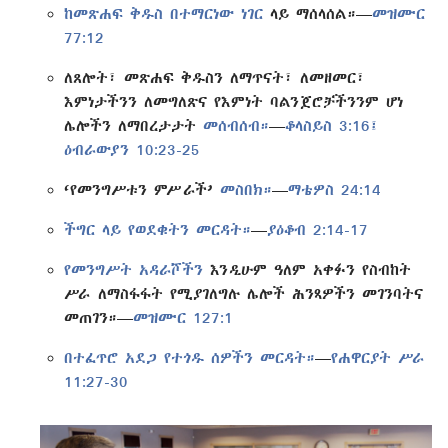
ከመጽሐፍ ቅዱስ በተማርነው ነገር
ላይ ማሰላሰል።—
መዝሙር
77:12
ለጸሎት፣ መጽሐፍ ቅዱስን ለማጥናት፣ ለመዘመር፣
እምነታችንን ለመግለጽና የእምነት ባልንጀሮቻችንንም ሆነ
ሌሎችን ለማበረታታት
መሰብሰብ።
—
ቆላስይስ 3:16፤
ዕብራውያን 10:23-25
‘የመንግሥቱን ምሥራች’
መስበክ።
—
ማቴዎስ 24:14
ችግር ላይ የወደቁትን መርዳት።
—
ያዕቆብ 2:14-17
የመንግሥት አዳራሾችን
እንዲሁም ዓለም አቀፉን የስብከት
ሥራ ለማስፋፋት የሚያገለግሉ ሌሎች ሕንጻዎችን መገንባትና
መጠገን።—
መዝሙር 127:1
በተፈጥሮ አደጋ የተጎዱ ሰዎችን መርዳት።
—
የሐዋርያት ሥራ
11:27-30