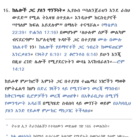
ከሌሎች ጋር ያለን ግንኙነት።
ኢየሱስ “ባልንጀራህን እንደ ራስህ
ውደድ” የሚል ትእዛዝ ሰጥቷል። እንዲሁም ክርስቲያኖች
“የዓለም ክፍል አይደሉም” በማለት ተናግሯል። (
ማቴዎስ
22:39፤
ዮሐንስ 17:16
) በመሆኑም ‘ለሁሉም ሰዎች መልካም
ብናደርግም’ ከፖለቲካዊ ጉዳዮች ጋር በተያያዘ
ሙሉ በሙሉ
ገለልተኛ
ነን፤
ከሌሎች ሃይማኖቶች ጋር ኅብረት ከመፍጠርም
እንርቃለን
። (
ገላትያ 6:10፤
2 ቆሮንቶስ 6:14
) ይሁን እንጂ
በዚህ ረገድ ሌሎች የሚያደርጉትን ውሳኔ እናከብራለን።—
ሮም
14:12
ከይሖዋ ምሥክሮች እምነት ጋር በተያያዘ ተጨማሪ ነገሮችን ማወቅ
የምትፈልግ ከሆነ
በድረ ገጻችን ላይ የሚገኘውን መረጃ ማንበብ
፣
ከቅርንጫፍ ቢሮዎቻችን መረጃ መጠየቅ
፣
በአቅራቢያህ በሚገኝ
የመንግሥት አዳራሽ
በሚካሄድ ስብሰባ ላይ መገኘት ወይም
በአካባቢህ
ያለን አንድ የይሖዋ ምሥክር ማነጋገር ትችላለህ
።
a
ትሩዝ ኢን ትራንስሌሽን
የተባለውን መጽሐፍ ገጽ 165 ተመልከት።
b
ክፉ መላእክት
ከሰማይ ቢባረሩም አሁንም የሚኖሩት በመንፈሳዊ ዓለም ነው።—