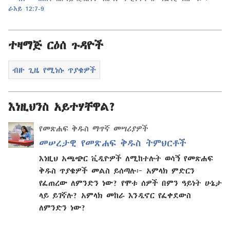
ራእይ 12:7-9
ተዛማጅ ርዕሰ ጉዳዮች
ብዙ ጊዜ የሚነሱ ጥያቄዎች
እነዚህንስ አይተሃቸዋል?
የመጽሐፍ ቅዱስ ማጥኛ መሣሪያዎች
መሠረታዊ የመጽሐፍ ቅዱስ ትምህርቶች
እነዚህ አጫጭር ቪዲዮዎች ለሚከተሉት ወሳኝ የመጽሐፍ
ቅዱስ ጥያቄዎች መልስ ይሰጣሉ፦ አምላክ ምድርን
የፈጠረው ለምንድን ነው? የሞቱ ሰዎች በምን ዓይነት ሁኔታ
ላይ ይገኛሉ? አምላክ መከራ እንዲኖር የፈቀደውስ
ለምንድን ነው?