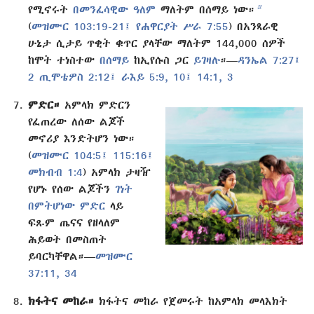
b
የሚኖሩት
በመንፈሳዊው ዓለም
ማለትም በሰማይ ነው።
(
መዝሙር 103:19-21፤
የሐዋርያት ሥራ 7:55
) በአንጻራዊ
ሁኔታ ሲታይ ጥቂት ቁጥር ያላቸው ማለትም 144,000 ሰዎች
ከሞት ተነስተው
በሰማይ
ከኢየሱስ ጋር
ይገዛሉ
።—
ዳንኤል 7:27፤
2 ጢሞቴዎስ 2:12፤
ራእይ 5:9, 10፤
14:1,
3
ምድር።
አምላክ ምድርን
የፈጠረው ለሰው ልጆች
መኖሪያ እንድትሆን ነው።
(
መዝሙር 104:5፤
115:16፤
መክብብ 1:4
) አምላክ ታዛዥ
የሆኑ የሰው ልጆችን
ገነት
በምትሆነው ምድር
ላይ
ፍጹም ጤናና የዘላለም
ሕይወት በመስጠት
ይባርካቸዋል።—
መዝሙር
37:11,
34
ክፋትና መከራ።
ክፋትና መከራ የጀመሩት ከአምላክ መላእክት