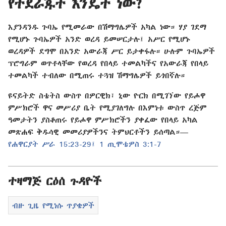
የተደራጁት እንዴት ነው?
እያንዳንዱ ጉባኤ የሚመራው በሽማግሌዎች አካል ነው። ሃያ ገደማ
የሚሆኑ ጉባኤዎች አንድ ወረዳ ይመሠርታሉ፤ አሥር የሚሆኑ
ወረዳዎች ደግሞ በአንድ አውራጃ ሥር ይታቀፋሉ። ሁሉም ጉባኤዎች
ፕሮግራም ወጥቶላቸው የወረዳ የበላይ ተመልካችና የአውራጃ የበላይ
ተመልካች ተብለው በሚጠሩ ተጓዝ ሽማግሌዎች ይጎበኛሉ።
ዩናይትድ ስቴትስ ውስጥ በዎርዊክ፣ ኒው ዮርክ በሚገኘው የይሖዋ
ምሥክሮች ዋና መሥሪያ ቤት የሚያገለግሉ በእምነቱ ውስጥ ረጅም
ዓመታትን ያስቆጠሩ የይሖዋ ምሥክሮችን ያቀፈው የበላይ አካል
መጽሐፍ ቅዱሳዊ መመሪያዎችንና ትምህርቶችን ይሰጣል።​—
የሐዋርያት ሥራ 15:23-29፤
1 ጢሞቴዎስ 3:1-7
ተዛማጅ ርዕሰ ጉዳዮች
ብዙ ጊዜ የሚነሱ ጥያቄዎች