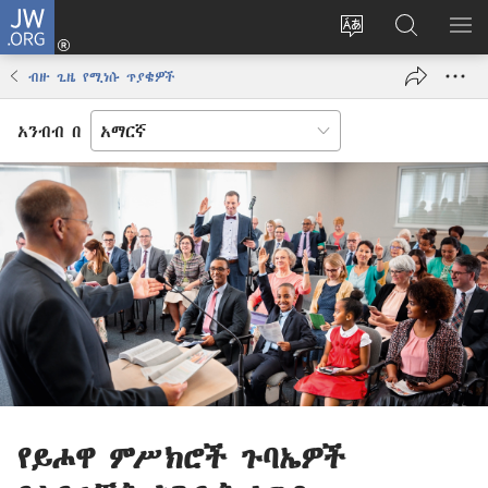
JW.ORG
ግባ
(አዲስ
የድረ
JW.ORG
መ
ዊንዶው
ገጹን
ላይ
አሳ
ብዙ ጊዜ የሚነሱ ጥያቄዎች
ክፈት)
ቋንቋ
መፈለጊያ
ለውጥ
አንብብ በ
የይሖዋ ምሥክሮች ጉባኤዎች