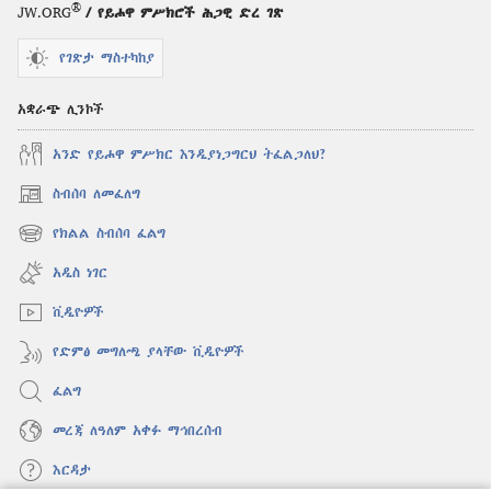
®
JW.ORG
/ የይሖዋ ምሥክሮች ሕጋዊ ድረ ገጽ
የገጽታ ማስተካከያ
አቋራጭ ሊንኮች
አንድ የይሖዋ ምሥክር እንዲያነጋግርህ ትፈልጋለህ?
ስብሰባ ለመፈለግ
(አዲስ
ዊንዶው
የክልል ስብሰባ ፈልግ
(አዲስ
ክፈት)
ዊንዶው
አዲስ ነገር
ክፈት)
ቪዲዮዎች
የድምፅ መግለጫ ያላቸው ቪዲዮዎች
ፈልግ
መረጃ ለዓለም አቀፉ ማኅበረሰብ
እርዳታ