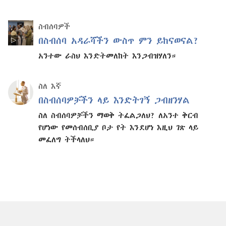
ስብሰባዎች
በስብሰባ አዳራሻችን ውስጥ ምን ይከናወናል?
አንተው ራስህ እንድትመለከት እንጋብዝሃለን።
ስለ እኛ
በስብሰባዎቻችን ላይ እንድትገኝ ጋብዘንሃል
ስለ ስብሰባዎቻችን ማወቅ ትፈልጋለህ? ለአንተ ቅርብ
የሆነው የመሰብሰቢያ ቦታ የት እንደሆነ እዚህ ገጽ ላይ
መፈለግ ትችላለህ።