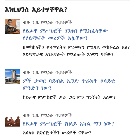
እነዚህንስ አይተሃቸዋል?
ብዙ ጊዜ የሚነሱ ጥያቄዎች
የይሖዋ ምሥክሮች ገንዘብ የሚከፈላቸው
የሃይማኖት መሪዎች አሏቸው?
በመካከላችን ቀሳውስትና ምዕመናን የሚባል መከፋፈል አለ?
ሃይማኖታዊ አገልግሎት የሚሰጡት እነማን ናቸው?
ብዙ ጊዜ የሚነሱ ጥያቄዎች
ዎች ታወር ባይብል ኤንድ ትራክት ሶሳይቲ
ምንድን ነው?
ከይሖዋ ምሥክሮች ሥራ ጋር ምን ግንኙነት አለው?
ብዙ ጊዜ የሚነሱ ጥያቄዎች
የይሖዋ ምሥክሮች የበላይ አካል ማን ነው?
አባላቱ የድርጅታችን መሪዎች ናቸው?