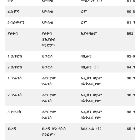
ቲቶ
ጳውሎስ
መቄዶንያ (?)
61-64 
ፊልሞና
ጳውሎስ
ሮም
60-61 
ዕብራውያን
ጳውሎስ
ሮም
61 ገ.
ያዕቆብ
ያዕቆብ
ኢየሩሳሌም
ከ62 በ
(የኢየሱስ
ወንድም)
1 ጴጥሮስ
ጴጥሮስ
ባቢሎን
62-64 
2 ጴጥሮስ
ጴጥሮስ
ባቢሎን (?)
64 ገ.
1 ዮሐንስ
ሐዋርያው
ኤፌሶን ወይም
98 ገ.
ዮሐንስ
በአቅራቢያው
2 ዮሐንስ
ሐዋርያው
ኤፌሶን ወይም
98 ገ.
ዮሐንስ
በአቅራቢያው
3 ዮሐንስ
ሐዋርያው
ኤፌሶን ወይም
98 ገ.
ዮሐንስ
በአቅራቢያው
ይሁዳ
ይሁዳ (የኢየሱስ
እስራኤል (?)
65 ገ.
ወንድም)