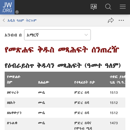
JW.ORG
ግባ
(አዲስ
የድረ
JW.ORG
መ
ዊንዶው
ገጹን
ላይ
አሳ
አዲስ ዓለም ትርጉም
ክፈት)
ቋንቋ
መፈለጊያ
ለውጥ
አንብብ በ
የመጽሐፍ ቅዱስ መጻሕፍት ሰንጠረዥ
የዕብራይስጥ ቅዱሳን መጻሕፍት (ዓመተ ዓለም)
የመጽሐፉ
ተጽፎ ያለቀበ
ስም
ጸሐፊው
የተጻፈበት ቦታ
ጊዜ (ዓ.ዓ.)
ዘፍጥረት
ሙሴ
ምድረ በዳ
1513
ዘፀአት
ሙሴ
ምድረ በዳ
1512
ዘሌዋውያን
ሙሴ
ምድረ በዳ
1512
ዘኁልቁ
ሙሴ
ምድረ በዳና
1473
የሞዓብ ሜዳ