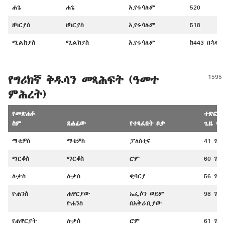
ሐጌ
ሐጌ
ኢየሩሳሌም
520
ዘካርያስ
ዘካርያስ
ኢየሩሳሌም
518
ሚልክያስ
ሚልክያስ
ኢየሩሳሌም
ከ443 በኋላ
የግሪክኛ ቅዱሳን መጻሕፍት (ዓመተ
ምሕረት)
የመጽሐፉ
ተጽፎ ያ
ስም
ጸሐፊው
የተጻፈበት ቦታ
ጊዜ (ዓ.
ማቴዎስ
ማቴዎስ
ፓለስቲና
41 ገ.
ማርቆስ
ማርቆስ
ሮም
60 ገ.-
ሉቃስ
ሉቃስ
ቂሳርያ
56 ገ.-
ዮሐንስ
ሐዋርያው
ኤፌሶን ወይም
98 ገ.
ዮሐንስ
በአቅራቢያው
የሐዋርያት
ሉቃስ
ሮም
61 ገ.