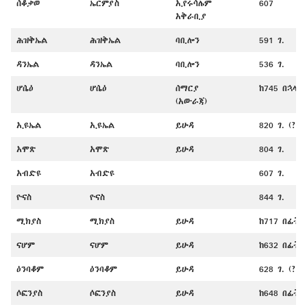
ሰቆቃወ
ኤርምያስ
ኢየሩሳሌም
607
አቅራቢያ
ሕዝቅኤል
ሕዝቅኤል
ባቢሎን
591 ገ.
ዳንኤል
ዳንኤል
ባቢሎን
536 ገ.
ሆሴዕ
ሆሴዕ
ሰማርያ
ከ745 በኋላ
(አውራጃ)
ኢዩኤል
ኢዩኤል
ይሁዳ
820 ገ. (?)
አሞጽ
አሞጽ
ይሁዳ
804 ገ.
አብድዩ
አብድዩ
607 ገ.
ዮናስ
ዮናስ
844 ገ.
ሚክያስ
ሚክያስ
ይሁዳ
ከ717 በፊት
ናሆም
ናሆም
ይሁዳ
ከ632 በፊት
ዕንባቆም
ዕንባቆም
ይሁዳ
628 ገ. (?)
ሶፎንያስ
ሶፎንያስ
ይሁዳ
ከ648 በፊት