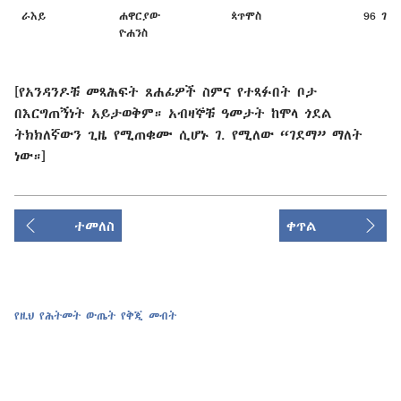
ራእይ
ሐዋርያው
ጳጥሞስ
96 ገ.
ዮሐንስ
[የአንዳንዶቹ መጻሕፍት ጸሐፊዎች ስምና የተጻፉበት ቦታ
በእርግጠኝነት አይታወቅም። አብዛኞቹ ዓመታት ከሞላ ጎደል
ትክክለኛውን ጊዜ የሚጠቁሙ ሲሆኑ ገ. የሚለው “ገደማ” ማለት
ነው።]
ተመለስ
ቀጥል
የዚህ የሕትመት ውጤት የቅጂ መብት