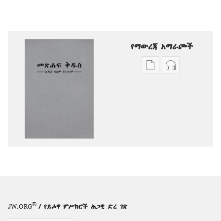
የማውረጃ አማራጮች
የሕትመት
ኦዲዮዎችን
ውጤቶችን
ማውረድ
ማውረድ
የሚቻልባቸው
የሚቻልባቸው
አማራጮች
አማራጮች
አዲስ
አዲስ
ዓለም
ዓለም
ትርጉም
ትርጉም
መጽሐፍ
መጽሐፍ
ቅዱስ
ቅዱስ
®
JW.ORG
/ የይሖዋ ምሥክሮች ሕጋዊ ድረ ገጽ