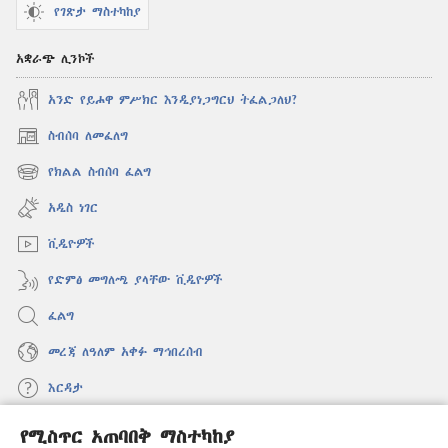
የገጽታ ማስተካከያ
አቋራጭ ሊንኮች
አንድ የይሖዋ ምሥክር እንዲያነጋግርህ ትፈልጋለህ?
ስብሰባ ለመፈለግ
(አዲስ
ዊንዶው
የክልል ስብሰባ ፈልግ
(አዲስ
ክፈት)
ዊንዶው
አዲስ ነገር
ክፈት)
ቪዲዮዎች
የድምፅ መግለጫ ያላቸው ቪዲዮዎች
ፈልግ
መረጃ ለዓለም አቀፉ ማኅበረሰብ
እርዳታ
የሚስጥር አጠባበቅ ማስተካከያ
መዋጮዎች
(አዲስ