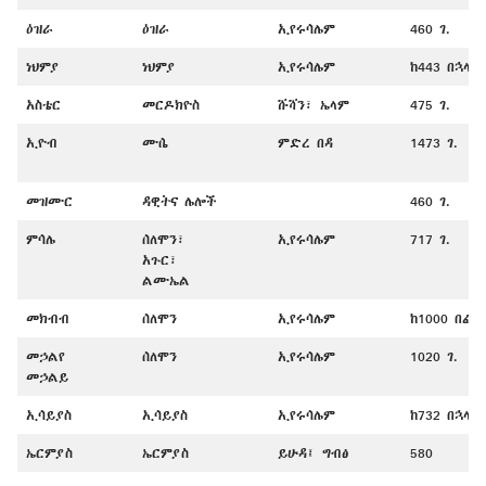
ዕዝራ
ዕዝራ
ኢየሩሳሌም
460 ገ.
ነህምያ
ነህምያ
ኢየሩሳሌም
ከ443 በኋላ
አስቴር
መርዶክዮስ
ሹሻን፣ ኤላም
475 ገ.
ኢዮብ
ሙሴ
ምድረ በዳ
1473 ገ.
መዝሙር
ዳዊትና ሌሎች
460 ገ.
ምሳሌ
ሰለሞን፣
ኢየሩሳሌም
717 ገ.
አጉር፣
ልሙኤል
መክብብ
ሰለሞን
ኢየሩሳሌም
ከ1000 በፊት
መኃልየ
ሰለሞን
ኢየሩሳሌም
1020 ገ.
መኃልይ
ኢሳይያስ
ኢሳይያስ
ኢየሩሳሌም
ከ732 በኋላ
ኤርምያስ
ኤርምያስ
ይሁዳ፤ ግብፅ
580