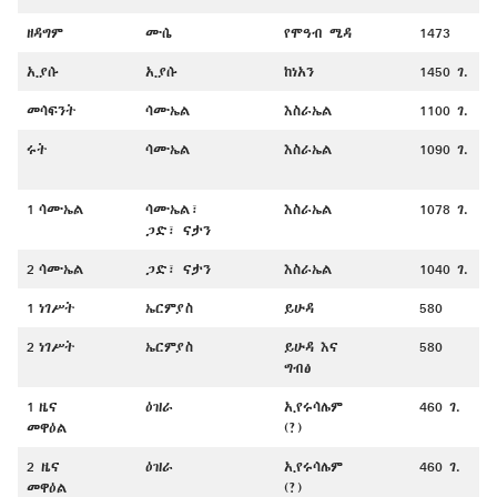
ዘዳግም
ሙሴ
የሞዓብ ሜዳ
1473
ኢያሱ
ኢያሱ
ከነአን
1450 ገ.
መሳፍንት
ሳሙኤል
እስራኤል
1100 ገ.
ሩት
ሳሙኤል
እስራኤል
1090 ገ.
1 ሳሙኤል
ሳሙኤል፣
እስራኤል
1078 ገ.
ጋድ፣ ናታን
2 ሳሙኤል
ጋድ፣ ናታን
እስራኤል
1040 ገ.
1 ነገሥት
ኤርምያስ
ይሁዳ
580
2 ነገሥት
ኤርምያስ
ይሁዳ እና
580
ግብፅ
1 ዜና
ዕዝራ
ኢየሩሳሌም
460 ገ.
መዋዕል
(?)
2 ዜና
ዕዝራ
ኢየሩሳሌም
460 ገ.
መዋዕል
(?)