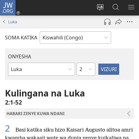
JW.ORG
Ingia
(opens
Badili
Tafuta
ON
new
luga
ku
MA
Luka
window)
ya
JW.ORG
YA
adresi
ND
SOMA KATIKA
ONYESHA
Sura
Vitabu
vya
Biblia
Kulingana na Luka
2:1-52
HABARI ZENYE KUWA NDANI
2
Basi katika siku hizo Kaisari Augusto alitoa amri
kwamba wakaaji wote wa dunia yenye kuikaliwa na