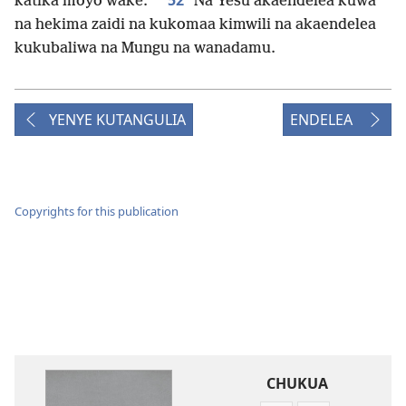
52
katika moyo wake.
Na Yesu akaendelea kuwa
na hekima zaidi na kukomaa kimwili na akaendelea
kukubaliwa na Mungu na wanadamu.
YENYE KUTANGULIA
ENDELEA
Copyrights for this publication
CHUKUA