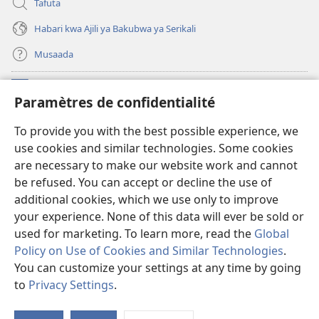
Tafuta
Habari kwa Ajili ya Bakubwa ya Serikali
Musaada
Michango
(opens
Paramètres de confidentialité
new
window)
Maktaba ku Enternete
To provide you with the best possible experience, we
(opens
use cookies and similar technologies. Some cookies
new
®
JW Hub
window)
are necessary to make our website work and cannot
(opens
be refused. You can accept or decline the use of
new
Programu ya JW Library
window)
additional cookies, which we use only to improve
your experience. None of this data will ever be sold or
used for marketing. To learn more, read the
Global
Policy on Use of Cookies and Similar Technologies
.
You can customize your settings at any time by going
Copyright
© 2026 Watch Tower Bible and Tract Society of Pennsylvania.
KANUNI ZA MATUMIZI
|
KANUNI ZA KUTUNZA SIRI
|
PARAMÈTRES DE
to
Privacy Settings
.
S
CONFIDENTIALITÉ
Ta