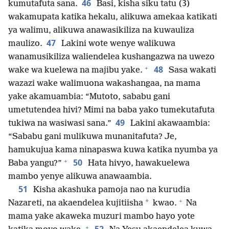
46
kumutafuta sana.
Basi, kisha siku tatu (3)
wakamupata katika hekalu, alikuwa amekaa katikati
ya walimu, alikuwa anawasikiliza na kuwauliza
47
maulizo.
Lakini wote wenye walikuwa
wanamusikiliza waliendelea kushangazwa na uwezo
+
48
wake wa kuelewa na majibu yake.
Sasa wakati
wazazi wake walimuona wakashangaa, na mama
yake akamuambia: “Mutoto, sababu gani
umetutendea hivi? Mimi na baba yako tumekutafuta
49
tukiwa na wasiwasi sana.”
Lakini akawaambia:
“Sababu gani mulikuwa munanitafuta? Je,
hamukujua kama ninapaswa kuwa katika nyumba ya
+
50
Baba yangu?”
Hata hivyo, hawakuelewa
mambo yenye alikuwa anawaambia.
51
Kisha akashuka pamoja nao na kurudia
+
*
Nazareti, na akaendelea kujitiisha
kwao.
Na
mama yake akaweka muzuri mambo hayo yote
+