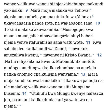
wenye walikuwa wanaishi inje wakichunga makundi
9
*
yao usiku.
Mara moja malaika wa Yehova
*
akasimama mbele yao, na utukufu wa Yehova
10
ukawaangazia pande zote, na wakaogopa sana.
Lakini malaika akawaambia: “Musiogope, kwa
maana muangalie! ninawatangazia ninyi habari
11
njema yenye itafurahisha sana watu wote.
Kwa
+
sababu leo katika muji wa Daudi,
mwokozi
+
+
12
amezaliwa kwenu,
mwenye ni Kristo Bwana.
Na hii ndiyo alama kwenu: Mutamukuta mutoto
mudogo amefungwa katika vitambaa na amelala
13
katika chombo cha kulishia wanyama.”
Mara
+
moja kundi kubwa la malaika
likakuwa pamoja na
ule malaika; walikuwa wanamusifu Mungu na
14
kusema:
“Utukufu kwa Mungu kwenye nafasi za
juu, na amani katika dunia kati ya watu wa nia
*
njema.”