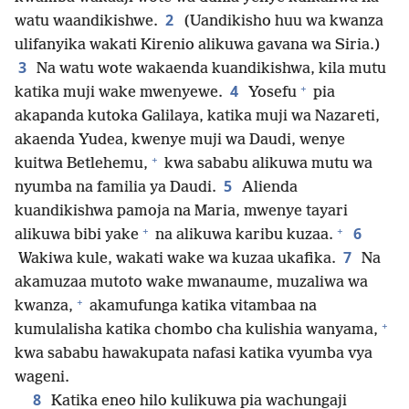
2
watu waandikishwe.
(Uandikisho huu wa kwanza
ulifanyika wakati Kirenio alikuwa gavana wa Siria.)
3
Na watu wote wakaenda kuandikishwa, kila mutu
+
4
katika muji wake mwenyewe.
Yosefu
pia
akapanda kutoka Galilaya, katika muji wa Nazareti,
akaenda Yudea, kwenye muji wa Daudi, wenye
+
kuitwa Betlehemu,
kwa sababu alikuwa mutu wa
5
nyumba na familia ya Daudi.
Alienda
kuandikishwa pamoja na Maria, mwenye tayari
+
+
6
alikuwa bibi yake
na alikuwa karibu kuzaa.
7
Wakiwa kule, wakati wake wa kuzaa ukafika.
Na
akamuzaa mutoto wake mwanaume, muzaliwa wa
+
kwanza,
akamufunga katika vitambaa na
+
kumulalisha katika chombo cha kulishia wanyama,
kwa sababu hawakupata nafasi katika vyumba vya
wageni.
8
Katika eneo hilo kulikuwa pia wachungaji