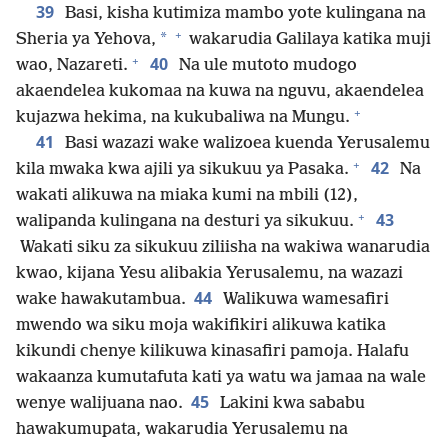
39
Basi, kisha kutimiza mambo yote kulingana na
+
*
Sheria ya Yehova,
wakarudia Galilaya katika muji
+
40
wao, Nazareti.
Na ule mutoto mudogo
akaendelea kukomaa na kuwa na nguvu, akaendelea
+
kujazwa hekima, na kukubaliwa na Mungu.
41
Basi wazazi wake walizoea kuenda Yerusalemu
+
42
kila mwaka kwa ajili ya sikukuu ya Pasaka.
Na
wakati alikuwa na miaka kumi na mbili (12),
+
43
walipanda kulingana na desturi ya sikukuu.
Wakati siku za sikukuu ziliisha na wakiwa wanarudia
kwao, kijana Yesu alibakia Yerusalemu, na wazazi
44
wake hawakutambua.
Walikuwa wamesafiri
mwendo wa siku moja wakifikiri alikuwa katika
kikundi chenye kilikuwa kinasafiri pamoja. Halafu
wakaanza kumutafuta kati ya watu wa jamaa na wale
45
wenye walijuana nao.
Lakini kwa sababu
hawakumupata, wakarudia Yerusalemu na