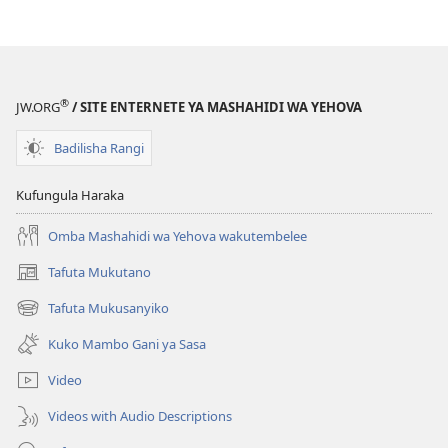
®
JW.ORG
/ SITE ENTERNETE YA MASHAHIDI WA YEHOVA
Badilisha Rangi
Kufungula Haraka
Omba Mashahidi wa Yehova wakutembelee
Tafuta Mukutano
(opens
new
Tafuta Mukusanyiko
(opens
window)
new
Kuko Mambo Gani ya Sasa
window)
Video
Videos with Audio Descriptions