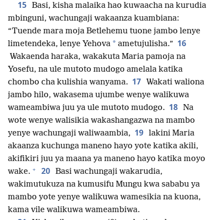
15
Basi, kisha malaika hao kuwaacha na kurudia
mbinguni, wachungaji wakaanza kuambiana:
“Tuende mara moja Betlehemu tuone jambo lenye
16
*
limetendeka, lenye Yehova
ametujulisha.”
Wakaenda haraka, wakakuta Maria pamoja na
Yosefu, na ule mutoto mudogo amelala katika
17
chombo cha kulishia wanyama.
Wakati waliona
jambo hilo, wakasema ujumbe wenye walikuwa
18
wameambiwa juu ya ule mutoto mudogo.
Na
wote wenye walisikia wakashangazwa na mambo
19
yenye wachungaji waliwaambia,
lakini Maria
akaanza kuchunga maneno hayo yote katika akili,
akifikiri juu ya maana ya maneno hayo katika moyo
+
20
wake.
Basi wachungaji wakarudia,
wakimutukuza na kumusifu Mungu kwa sababu ya
mambo yote yenye walikuwa wamesikia na kuona,
kama vile walikuwa wameambiwa.