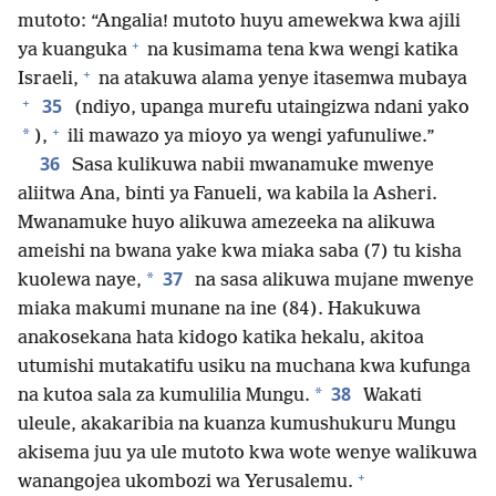
mutoto: “Angalia! mutoto huyu amewekwa kwa ajili
+
ya kuanguka
na kusimama tena kwa wengi katika
+
Israeli,
na atakuwa alama yenye itasemwa mubaya
+
35
(ndiyo, upanga murefu utaingizwa ndani yako
+
*
),
ili mawazo ya mioyo ya wengi yafunuliwe.”
36
Sasa kulikuwa nabii mwanamuke mwenye
aliitwa Ana, binti ya Fanueli, wa kabila la Asheri.
Mwanamuke huyo alikuwa amezeeka na alikuwa
ameishi na bwana yake kwa miaka saba (7) tu kisha
37
*
kuolewa naye,
na sasa alikuwa mujane mwenye
miaka makumi munane na ine (84). Hakukuwa
anakosekana hata kidogo katika hekalu, akitoa
utumishi mutakatifu usiku na muchana kwa kufunga
38
*
na kutoa sala za kumulilia Mungu.
Wakati
uleule, akakaribia na kuanza kumushukuru Mungu
akisema juu ya ule mutoto kwa wote wenye walikuwa
+
wanangojea ukombozi wa Yerusalemu.