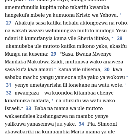
amemufunulia kupitia roho takatifu kwamba
*
hangekufa mbele ya kumuona Kristo wa Yehova.
27
Akakuja sasa katika hekalu akiongozwa na roho,
na wakati wazazi walimuingiza mutoto mudogo Yesu
+
28
ndani ili kumufanyia kama vile Sheria ilitaka,
akamubeba ule mutoto katika mikono yake, akasifu
29
Mungu na kusema:
“Sasa, Bwana Mwenye
Mamlaka Makubwa Zaidi, mutumwa wako anaweza
+
30
sasa kufa kwa amani
kama vile ulisema,
kwa
+
sababu macho yangu yameona njia yako ya wokovu
+
31
yenye umetayarisha ili ionekane na watu wote,
+
32
mwangaza
wa kuondoa kitambaa chenye
+
kinafunika mataifa,
na utukufu wa watu wako
33
Israeli.”
Baba na mama wa ule mutoto
wakaendelea kushangazwa na mambo yenye
34
yalikuwa yanasemwa juu yake.
Pia, Simeoni
akawabariki na kumuambia Maria mama ya ule