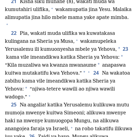
21
Kisha siku munane (8), wakati muda wa
+
kumutahiri ulifika,
wakamupatia jina Yesu. Malaika
alimupatia jina hilo mbele mama yake apate mimba.
+
22
Pia, wakati muda ulifika wa kuwatakasa
+
kulingana na Sheria ya Musa,
wakamupeleka
23
*
Yerusalemu ili kumuonyesha mbele ya Yehova,
*
kama vile imeandikwa katika Sheria ya Yehova:
*
“Kila muzaliwa wa kwanza mwanaume
anapaswa
+
24
*
kuitwa mutakatifu kwa Yehova.”
Na wakatoa
zabihu kama vile imeandikwa katika Sheria ya
*
Yehova:
“njiwa-tetere wawili ao njiwa wawili
+
wadogo.”
25
Na angalia! katika Yerusalemu kulikuwa mutu
mumoja mwenye kuitwa Simeoni; alikuwa mwenye
haki na mwenye kumuogopa Mungu, na alikuwa
+
anangojea faraja ya Israeli,
na roho takatifu ilikuwa
26
juu yake.
Zaidi ya hayo, Mungu alikuwa