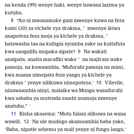
na kenda (99) wenye haki, wenye hawana lazima ya
kutubu.
8
“Ao ni mwanamuke gani mwenye kuwa na feza
*
kumi (10) za vichele vya drakma,
mwenye ikiwa
*
anapoteza feza moja ya kichele ya drakma,
hatawasha taa na kufagia nyumba yake na kuitafuta
9
kwa uangalifu mupaka aipate?
Na wakati
*
anaipata, anaita marafiki wake
na majirani wake
pamoja, na kuwaambia, ‘Mufurahi pamoja na mimi,
kwa maana nimepata feza yangu ya kichele ya
10
*
drakma
yenye nilikuwa nimepoteza.’
Vilevile,
ninawaambia ninyi, malaika wa Mungu wanafurahi
kwa sababu ya mutenda-zambi mumoja mwenye
+
anatubu.”
11
Kisha akasema: “Mutu fulani alikuwa na wana
12
wawili.
Na ule mudogo akamuambia baba yake,
‘Baba, nipatie sehemu ya mali yenye ni fungu langu.’