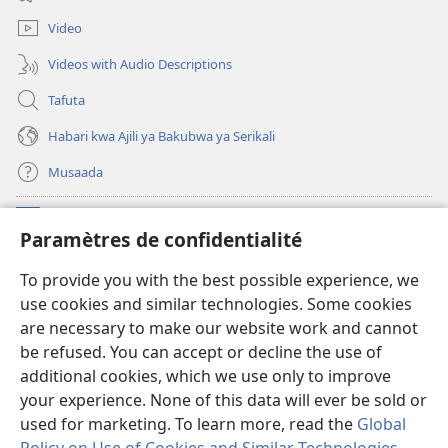
window)
Video
Videos with Audio Descriptions
Tafuta
Habari kwa Ajili ya Bakubwa ya Serikali
Musaada
Michango
(opens
Paramètres de confidentialité
new
window)
Maktaba ku Enternete
To provide you with the best possible experience, we
(opens
use cookies and similar technologies. Some cookies
new
®
JW Hub
window)
are necessary to make our website work and cannot
(opens
be refused. You can accept or decline the use of
new
Programu ya JW Library
window)
additional cookies, which we use only to improve
your experience. None of this data will ever be sold or
used for marketing. To learn more, read the
Global