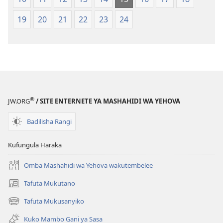
2018)
2018)
19
20
21
22
23
24
®
JW.ORG
/ SITE ENTERNETE YA MASHAHIDI WA YEHOVA
Badilisha Rangi
Kufungula Haraka
Omba Mashahidi wa Yehova wakutembelee
Tafuta Mukutano
(opens
new
Tafuta Mukusanyiko
(opens
window)
new
Kuko Mambo Gani ya Sasa