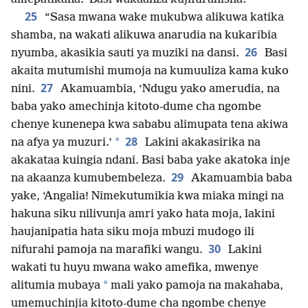
25
“Sasa mwana wake mukubwa alikuwa katika
shamba, na wakati alikuwa anarudia na kukaribia
26
nyumba, akasikia sauti ya muziki na dansi.
Basi
akaita mutumishi mumoja na kumuuliza kama kuko
27
nini.
Akamuambia, ‘Ndugu yako amerudia, na
baba yako amechinja kitoto-dume cha ngombe
chenye kunenepa kwa sababu alimupata tena akiwa
28
*
na afya ya muzuri.’
Lakini akakasirika na
akakataa kuingia ndani. Basi baba yake akatoka inje
29
na akaanza kumubembeleza.
Akamuambia baba
yake, ‘Angalia! Nimekutumikia kwa miaka mingi na
hakuna siku nilivunja amri yako hata moja, lakini
haujanipatia hata siku moja mbuzi mudogo ili
30
nifurahi pamoja na marafiki wangu.
Lakini
wakati tu huyu mwana wako amefika, mwenye
*
alitumia mubaya
mali yako pamoja na makahaba,
umemuchinjia kitoto-dume cha ngombe chenye