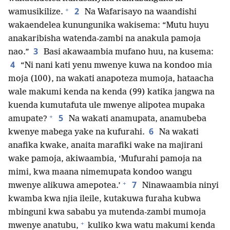
+
2
wamusikilize.
Na Wafarisayo na waandishi
wakaendelea kunungunika wakisema: “Mutu huyu
anakaribisha watenda-zambi na anakula pamoja
3
nao.”
Basi akawaambia mufano huu, na kusema:
4
“Ni nani kati yenu mwenye kuwa na kondoo mia
moja (100), na wakati anapoteza mumoja, hataacha
wale makumi kenda na kenda (99) katika jangwa na
kuenda kumutafuta ule mwenye alipotea mupaka
+
5
amupate?
Na wakati anamupata, anamubeba
6
kwenye mabega yake na kufurahi.
Na wakati
anafika kwake, anaita marafiki wake na majirani
wake pamoja, akiwaambia, ‘Mufurahi pamoja na
mimi, kwa maana nimemupata kondoo wangu
+
7
mwenye alikuwa amepotea.’
Ninawaambia ninyi
kwamba kwa njia ileile, kutakuwa furaha kubwa
mbinguni kwa sababu ya mutenda-zambi mumoja
+
mwenye anatubu,
kuliko kwa watu makumi kenda