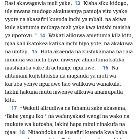
13
Basi akawagawia mali yake.
Kisha siku kidogo,
ule mwana mudogo akakusanya pamoja vitu vyake
vyote na akasafiri kuenda inchi ya mbali, na akiwa
kule akatumia mubaya mali yake kwa kuishi maisha
14
*
ya upotovu.
Wakati alikuwa ametumia kila kitu,
njaa kali ikatokea katika inchi hiyo yote, na akakuwa
15
na uhitaji.
Hata akaenda na kushikamana na raia
mumoja wa inchi hiyo, mwenye alimutuma katika
+
16
mashamba yake ili achunge nguruwe.
Na
alitamani kujishibisha na maganda ya muti wa
karuba yenye nguruwe hao walikuwa wanakula,
lakini hakuna mutu mwenye alikuwa anamupatia
kitu.
17
“Wakati alirudiwa na fahamu zake akasema,
*
‘Baba yangu iko
na wafanyakazi wengi na wako na
mukate wa kutosha, lakini hapa mimi ninakufa na
18
njaa!
Nitaondoka na kusafiri kuenda kwa baba