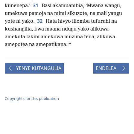
31
kunenepa.’
Basi akamuambia, ‘Mwana wangu,
umekuwa pamoja na mimi sikuzote, na mali yangu
32
yote ni yako.
Hata hivyo iliomba tufurahi na
kushangilia, kwa maana ndugu yako alikuwa
amekufa lakini amekuwa muzima tena; alikuwa
amepotea na amepatikana.’”
YENYE KUTANGULIA
ENDELEA
Copyrights for this publication