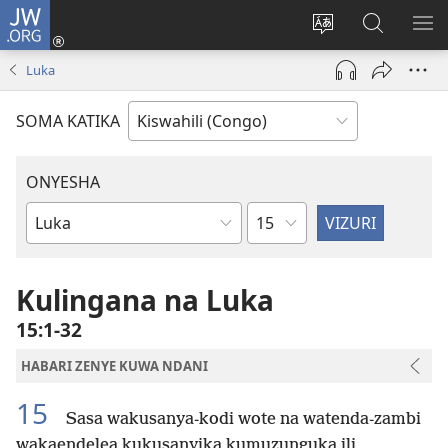
JW.ORG
Ingia
(opens
Badili
Tafuta
ON
new
luga
ku
MA
Luka
window)
ya
JW.ORG
YA
adresi
ND
SOMA KATIKA
ONYESHA
Sura
Vitabu
vya
Biblia
Kulingana na Luka
15:1-32
HABARI ZENYE KUWA NDANI
15
Sasa wakusanya-kodi wote na watenda-zambi
wakaendelea kukusanyika kumuzunguka ili