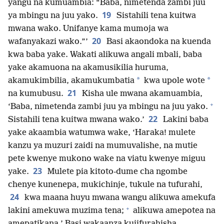
yangu na kumuambia: “Baba, nimetenda zambi juu
19
ya mbingu na juu yako.
Sistahili tena kuitwa
mwana wako. Unifanye kama mumoja wa
20
wafanyakazi wako.”’
Basi akaondoka na kuenda
kwa baba yake. Wakati alikuwa angali mbali, baba
yake akamuona na akamusikilia huruma,
*
*
akamukimbilia, akamukumbatia
kwa upole wote
21
na kumubusu.
Kisha ule mwana akamuambia,
+
‘Baba, nimetenda zambi juu ya mbingu na juu yako.
22
Sistahili tena kuitwa mwana wako.’
Lakini baba
yake akaambia watumwa wake, ‘Haraka! mulete
kanzu ya muzuri zaidi na mumuvalishe, na mutie
pete kwenye mukono wake na viatu kwenye miguu
23
yake.
Mulete pia kitoto-dume cha ngombe
chenye kunenepa, mukichinje, tukule na tufurahi,
24
kwa maana huyu mwana wangu alikuwa amekufa
+
lakini amekuwa muzima tena;
alikuwa amepotea na
amepatikana.’ Basi wakaanza kujifurahisha.