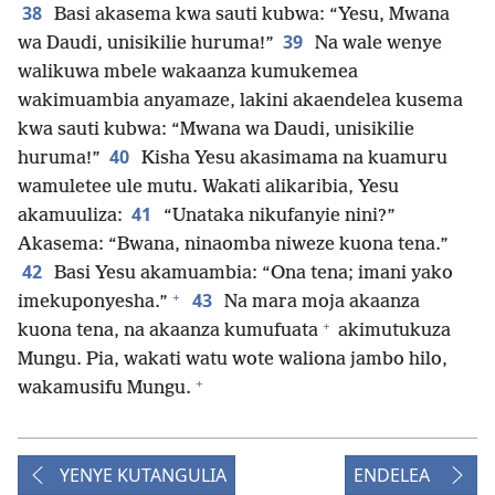
38
Basi akasema kwa sauti kubwa: “Yesu, Mwana
39
wa Daudi, unisikilie huruma!”
Na wale wenye
walikuwa mbele wakaanza kumukemea
wakimuambia anyamaze, lakini akaendelea kusema
kwa sauti kubwa: “Mwana wa Daudi, unisikilie
40
huruma!”
Kisha Yesu akasimama na kuamuru
wamuletee ule mutu. Wakati alikaribia, Yesu
41
akamuuliza:
“Unataka nikufanyie nini?”
Akasema: “Bwana, ninaomba niweze kuona tena.”
42
Basi Yesu akamuambia: “Ona tena; imani yako
+
43
imekuponyesha.”
Na mara moja akaanza
+
kuona tena, na akaanza kumufuata
akimutukuza
Mungu. Pia, wakati watu wote waliona jambo hilo,
+
wakamusifu Mungu.
YENYE KUTANGULIA
ENDELEA