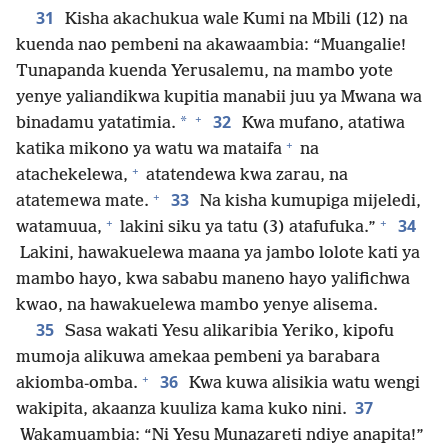
31
Kisha akachukua wale Kumi na Mbili (12) na
kuenda nao pembeni na akawaambia: “Muangalie!
Tunapanda kuenda Yerusalemu, na mambo yote
yenye yaliandikwa kupitia manabii juu ya Mwana wa
+
32
*
binadamu yatatimia.
Kwa mufano, atatiwa
+
katika mikono ya watu wa mataifa
na
+
atachekelewa,
atatendewa kwa zarau, na
+
33
atatemewa mate.
Na kisha kumupiga mijeledi,
+
+
34
watamuua,
lakini siku ya tatu (3) atafufuka.”
Lakini, hawakuelewa maana ya jambo lolote kati ya
mambo hayo, kwa sababu maneno hayo yalifichwa
kwao, na hawakuelewa mambo yenye alisema.
35
Sasa wakati Yesu alikaribia Yeriko, kipofu
mumoja alikuwa amekaa pembeni ya barabara
+
36
akiomba-omba.
Kwa kuwa alisikia watu wengi
37
wakipita, akaanza kuuliza kama kuko nini.
Wakamuambia: “Ni Yesu Munazareti ndiye anapita!”