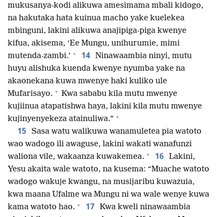
mukusanya-kodi alikuwa amesimama mbali kidogo,
na hakutaka hata kuinua macho yake kuelekea
mbinguni, lakini alikuwa anajipiga-piga kwenye
kifua, akisema, ‘Ee Mungu, unihurumie, mimi
+
14
mutenda-zambi.’
Ninawaambia ninyi, mutu
huyu alishuka kuenda kwenye nyumba yake na
akaonekana kuwa mwenye haki kuliko ule
+
Mufarisayo.
Kwa sababu kila mutu mwenye
kujiinua atapatishwa haya, lakini kila mutu mwenye
+
kujinyenyekeza atainuliwa.”
15
Sasa watu walikuwa wanamuletea pia watoto
wao wadogo ili awaguse, lakini wakati wanafunzi
+
16
waliona vile, wakaanza kuwakemea.
Lakini,
Yesu akaita wale watoto, na kusema: “Muache watoto
wadogo wakuje kwangu, na musijaribu kuwazuia,
kwa maana Ufalme wa Mungu ni wa wale wenye kuwa
+
17
kama watoto hao.
Kwa kweli ninawaambia