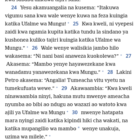
24
Yesu akamuangalia na kusema: “Itakuwa
vigumu sana kwa wale wenye kuwa na feza kuingia
+
25
katika Ufalme wa Mungu!
Kwa kweli, ni vyepesi
zaidi kwa ngamia kupita katika tundu la sindano ya
kushonea kuliko tajiri kuingia katika Ufalme wa
+
26
Mungu.”
Wale wenye walisikia jambo hilo
+
27
wakasema: “Ni nani basi anaweza kuokolewa?”
Akasema: “Mambo yenye hayawezekane kwa
+
28
wanadamu yanawezekana kwa Mungu.”
Lakini
Petro akasema: “Angalia! Tumeacha vitu vyetu na
+
29
tumekufuata wewe.”
Akawaambia: “Kwa kweli
ninawaambia ninyi, hakuna mutu mwenye ameacha
nyumba ao bibi ao ndugu ao wazazi ao watoto kwa
+
30
ajili ya Ufalme wa Mungu
mwenye hatapata
mara nyingi zaidi katika kipindi hiki cha wakati, na
*
katika mupangilio wa mambo
wenye unakuja,
+
uzima wa milele.”