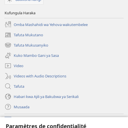
Kufungula Haraka
Omba Mashahidi wa Yehova wakutembelee
Tafuta Mukutano
(opens
new
Tafuta Mukusanyiko
(opens
window)
new
Kuko Mambo Gani ya Sasa
window)
Video
Videos with Audio Descriptions
Tafuta
Habari kwa Ajili ya Bakubwa ya Serikali
Musaada
Michango
(opens
Paramètres de confidentialité