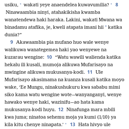
+
+
8
usiku,
wakati yeye anaendelea kuwavumilia?
Ninawaambia ninyi, atahakikisha kwamba
wanatendewa haki haraka. Lakini, wakati Mwana wa
*
binadamu atafika, je, kweli atapata imani hii
katika
dunia?”
9
Akawaambia pia mufano huo wale wenye
walikuwa wanategemea haki yao wenyewe na
10
kuzarau wengine:
“Watu wawili walienda katika
hekalu ili kusali, mumoja alikuwa Mufarisayo na
11
mwingine alikuwa mukusanya-kodi.
Ule
Mufarisayo akasimama na kuanza kusali katika moyo
wake, ‘Ee Mungu, ninakushukuru kwa sababu mimi
siko kama watu wengine wote⁠—⁠wanyanganyi, wenye
hawako wenye haki, wazinifu⁠—⁠ao hata kama
12
mukusanya-kodi huyu.
Ninafunga mara mbili
kwa juma; ninatoa sehemu moja ya kumi (1/10) ya
+
13
kila kitu chenye ninapata.’
Hata hivyo ule