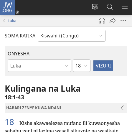
JW.ORG
Ingia
(opens
Badili
Tafuta
ON
new
luga
ku
MA
Luka
window)
ya
JW.ORG
YA
adresi
ND
SOMA KATIKA
ONYESHA
Sura
Vitabu
vya
Biblia
Kulingana na Luka
18:1-43
HABARI ZENYE KUWA NDANI
18
Kisha akawaelezea mufano ili kuwaonyesha
sababu gani ni lazima wasali sikuzote na wasikate