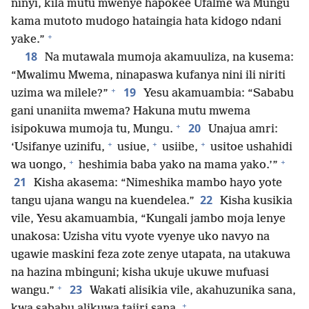
ninyi, kila mutu mwenye hapokee Ufalme wa Mungu
kama mutoto mudogo hataingia hata kidogo ndani
+
yake.”
18
Na mutawala mumoja akamuuliza, na kusema:
“Mwalimu Mwema, ninapaswa kufanya nini ili niriti
+
19
uzima wa milele?”
Yesu akamuambia: “Sababu
gani unaniita mwema? Hakuna mutu mwema
+
20
isipokuwa mumoja tu, Mungu.
Unajua amri:
+
+
+
‘Usifanye uzinifu,
usiue,
usiibe,
usitoe ushahidi
+
+
wa uongo,
heshimia baba yako na mama yako.’”
21
Kisha akasema: “Nimeshika mambo hayo yote
22
tangu ujana wangu na kuendelea.”
Kisha kusikia
vile, Yesu akamuambia, “Kungali jambo moja lenye
unakosa: Uzisha vitu vyote vyenye uko navyo na
ugawie maskini feza zote zenye utapata, na utakuwa
na hazina mbinguni; kisha ukuje ukuwe mufuasi
+
23
wangu.”
Wakati alisikia vile, akahuzunika sana,
+
kwa sababu alikuwa tajiri sana.