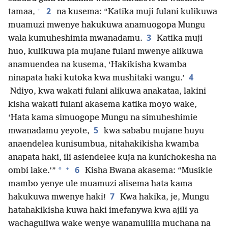
+
2
tamaa,
na kusema: “Katika muji fulani kulikuwa
muamuzi mwenye hakukuwa anamuogopa Mungu
3
wala kumuheshimia mwanadamu.
Katika muji
huo, kulikuwa pia mujane fulani mwenye alikuwa
anamuendea na kusema, ‘Hakikisha kwamba
4
ninapata haki kutoka kwa mushitaki wangu.’
Ndiyo, kwa wakati fulani alikuwa anakataa, lakini
kisha wakati fulani akasema katika moyo wake,
‘Hata kama simuogope Mungu na simuheshimie
5
mwanadamu yeyote,
kwa sababu mujane huyu
anaendelea kunisumbua, nitahakikisha kwamba
anapata haki, ili asiendelee kuja na kunichokesha na
+
6
*
ombi lake.’”
Kisha Bwana akasema: “Musikie
mambo yenye ule muamuzi alisema hata kama
7
hakukuwa mwenye haki!
Kwa hakika, je, Mungu
hatahakikisha kuwa haki imefanywa kwa ajili ya
wachaguliwa wake wenye wanamulilia muchana na