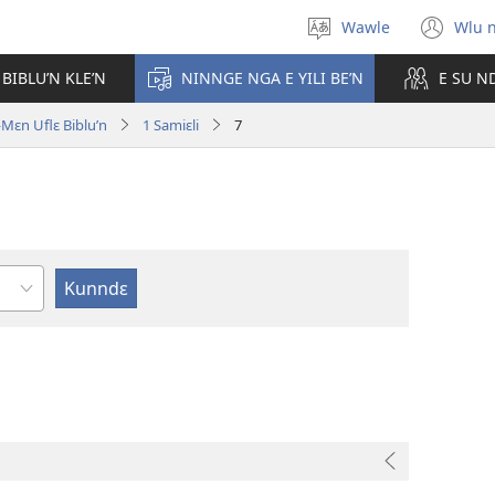
Wawle
Wlu 
Kle
(op
aniɛn'n
ne
 BIBLU’N KLE’N
NINNGE NGA E YILI BE’N
E SU N
win
ɛn Uflɛ Biblu’n
1 Samiɛli
7
ɛ
e