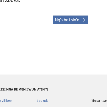
in Zoova.
Ng’ɔ bɛ i sin’n
RƐSI NGA BE MƐN I WUN ATIN'N
yili be’n
E su ndɛ
Tin su na