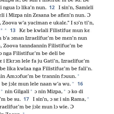
 Mizpa lɛ, be suli Filistifuɛ’m be su. Be
12
i ngua lɔ lika’n nun.
I sin’n, Samiɛli
li i Mizpa nin Zɛsana be afiɛn’n nun. Ɔ
, Zoova w’a yaciman e ukalɛ.” I sɔ’n ti’n,
13
+
*
Kɛ be kwlali Filistifuɛ mun kɛ
’m b’a ɔman Izraɛlifuɛ’m be mɛn’n nun
, Zoova tanndannin Filistifuɛ’m be
 nga Filistifuɛ’m be deli be
 i Ekrɔn lele fa ju Gati’n, Izraɛlifuɛ’m
be lika kwlaa nga Filistifuɛ’m be fali’n.
+
nin Amɔɔfuɛ’m be trannin fɔuun.
16
+
m be jɔlɛ mun lele naan w’a wu.
+
+
+
nin Gilgali
ɔ nin Mizpa,
ɔ ko di
17
+
ɔ’m be su.
I sin’n, ɔ sɛ i sin Rama,
zraɛlifuɛ’m be jɔlɛ mun lɔ wie. Ɔ
+