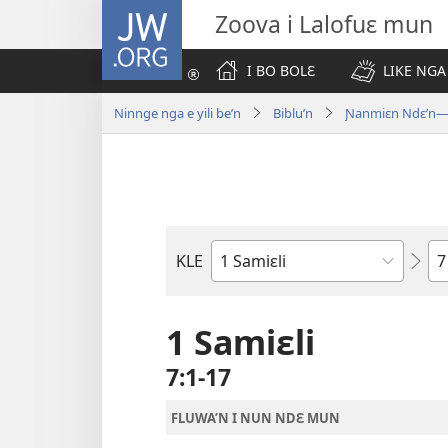
JW.ORG
Zoova i Lalofuɛ mun
I BO BOLƐ
LIKE NGA
Ninnge nga e yili be’n
Biblu’n
Ɲanmiɛn Ndɛ’n—M
Nd
KLE
Biblu'n
tr
1 Samiɛli
7:1-17
FLUWA’N I NUN NDƐ MUN