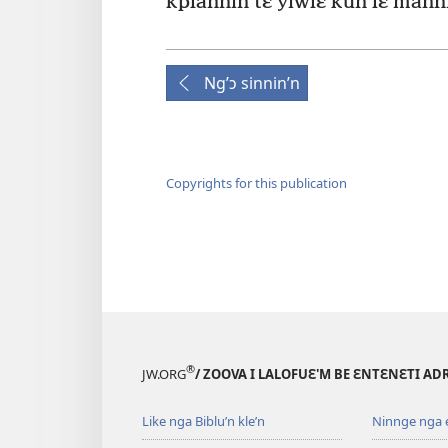
kplannin tɛ yiwlɛ kun lɛ mann
Ng’ɔ sinnin’n
Copyrights for this publication
®
JW.ORG
/ ZOOVA I LALOFUƐ'M BE ƐNTƐNƐTI AD
Like nga Biblu’n kle’n
Ninnge nga e 