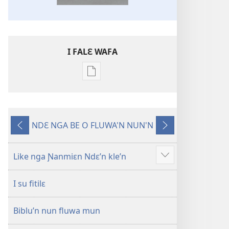
I FALƐ WAFA
Nga
be
kanngan
nun
NDƐ NGA BE O FLUWA'N NUN'N
mannzin
Ng’ɔ
Ng’ɔ
kanngan'm
sinnin’n
bɛ
be
i
Like nga Ɲanmiɛn Ndɛ’n kle’n
Show
su'n
sin’n
more
i
I su fitilɛ
falɛ
wafa'n
Biblu’n nun fluwa mun
Ɲanmiɛn
Ndɛ’n