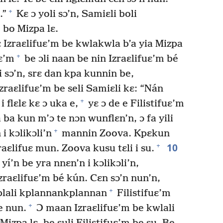
+
.”
Kɛ ɔ yoli sɔ’n, Samiɛli boli
bo Mizpa lɛ.
kɛ Izraɛlifuɛ’m be kwlakwla b’a yia Mizpa
+
uɛ’m
be ɔli naan be nin Izraɛlifuɛ’m bé
 i sɔ’n, srɛ dan kpa kunnin be,
raɛlifuɛ’m be seli Samiɛli kɛ: “Nán
+
 flɛlɛ kɛ ɔ uka e,
yɛ ɔ de e Filistifuɛ’m
 ba kun m’ɔ te nɔn wunflɛn’n, ɔ fa yili
+
i kɔlikɔli’n
mannin Zoova. Kpɛkun
10
+
raɛlifuɛ mun. Zoova kusu tɛli i su.
yí’n be yra nnɛn’n i kɔlikɔli’n,
Izraɛlifuɛ’m bé kún. Cɛn sɔ’n nun’n,
+
plali kplannankplannan
Filistifuɛ’m
+
e nun.
Ɔ maan Izraɛlifuɛ’m be kwlali