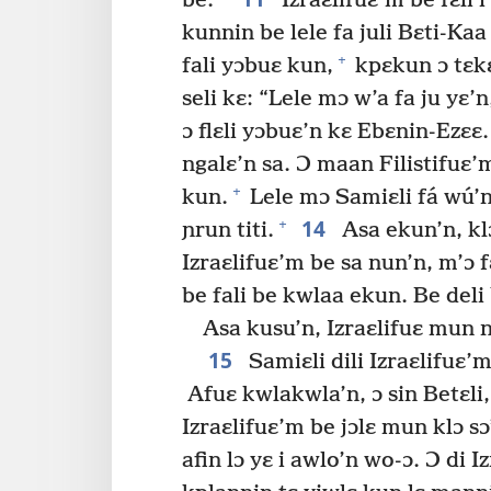
be.
Izraɛlifuɛ’m be fɛli i
kunnin be lele fa juli Bɛti-Kaa 
+
fali yɔbuɛ kun,
kpɛkun ɔ tɛkɛ
seli kɛ: “Lele mɔ w’a fa ju yɛ’n
ɔ flɛli yɔbuɛ’n kɛ Ebɛnin-Ezɛɛ.
ngalɛ’n sa. Ɔ maan Filistifuɛ
+
kun.
Lele mɔ Samiɛli fá wú’n
14
+
ɲrun titi.
Asa ekun’n, klɔ
Izraɛlifuɛ’m be sa nun’n, m’ɔ fɛ
be fali be kwlaa ekun. Be deli 
Asa kusu’n, Izraɛlifuɛ mun 
15
Samiɛli dili Izraɛlifuɛ’
Afuɛ kwlakwla’n, ɔ sin Betɛli,
Izraɛlifuɛ’m be jɔlɛ mun klɔ s
afin lɔ yɛ i awlo’n wo-ɔ. Ɔ di I