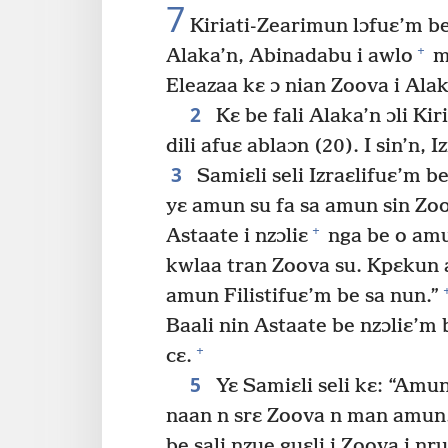
7
Kiriati-Zearimun lɔfuɛ’m be 
+
Alaka’n, Abinadabu i awlo
m’
Eleazaa kɛ ɔ nian Zoova i Alak
2
Kɛ be fali Alaka’n ɔli Kiri
dili afuɛ ablaɔn (20). I sin’n,
3
Samiɛli seli Izraɛlifuɛ’m 
yɛ amun su fa sa amun sin Zo
+
Astaate i nzɔliɛ
nga be o amu
kwlaa tran Zoova su. Kpɛkun 
amun Filistifuɛ’m be sa nun.”
Baali nin Astaate be nzɔliɛ’m
+
cɛ.
5
Yɛ Samiɛli seli kɛ: “Amun
naan n srɛ Zoova n man amun
be sali nzue guɛli i Zoova i ɲr