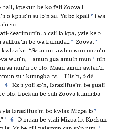
bali, kpɛkun be ko fali Zoova i
*
ɔ o kpɔlɛ’n su lɔ’n su. Yɛ be kpali
i wa
a’n su.
ati-Zearimun’n, ɔ cɛli lɔ kpa, yɛle kɛ ɔ
+
*
 Izraɛlifuɛ’m be wa kunndɛli
Zoova.
be kwlaa kɛ: “Sɛ amun awlɛn wunmuan’n
+
+
ova wun’n,
amun gua amuin mun
nin
n sa nun’n be blo. Maan amun awlɛn’n
+
amun su i kunngba cɛ.
I liɛ’n, ɔ́ dé
4
+
Kɛ ɔ yoli sɔ’n, Izraɛlifuɛ’m be guali
 be blo, kpɛkun be suli Zoova kunngba
+
 yia Izraɛlifuɛ’m be kwlaa Mizpa lɔ
6
+
.”
Ɔ maan be yiali Mizpa lɔ. Kpɛkun
+
un lɛ. Yɛ be cili nglɛmun cɛn sɔ’n nun.