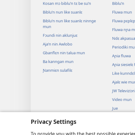
Kosan mɔ biblu’n tɛ be su’n
Biblu’n
Biblu’n nun like suanlɛ
Fluwa mun
Biblu’n nun like suanlɛ ninnge
Fluwa pɛplɛ
mun
Fluwa nɲa 
Fɔundi nin aklunjuɛ
Ndɛ akpasu
Aja’n nin Awlobo
Periodiki m
Gbanflɛn nin talua mun
Aɲia fluwa
Ba kanngan mun
Aɲia siesiel
Ɲanmiɛn sulafilɛ
Like kunndɛ
Ajalɛ wie mu
JW Televiziɔn
Video mun
Jue
Biblu’n su an
Privacy Settings
Biblu’n nun k
anɔ yilɛ sa’n
To provide you with the best possible experi