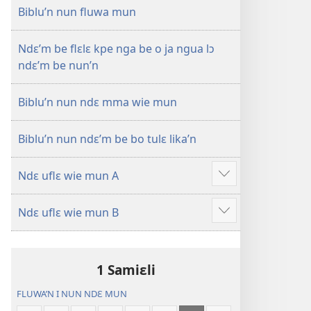
—
Biblu’n nun fluwa mun
Mɛn
Uflɛ
Ndɛ’m be flɛlɛ kpe nga be o ja ngua lɔ
Biblu’n
ndɛ’m be nun’n
Biblu’n nun ndɛ mma wie mun
Biblu’n nun ndɛ’m be bo tulɛ lika’n
Ndɛ uflɛ wie mun A
Show
more
Ndɛ uflɛ wie mun B
Show
more
1 Samiɛli
FLUWA’N I NUN NDƐ MUN