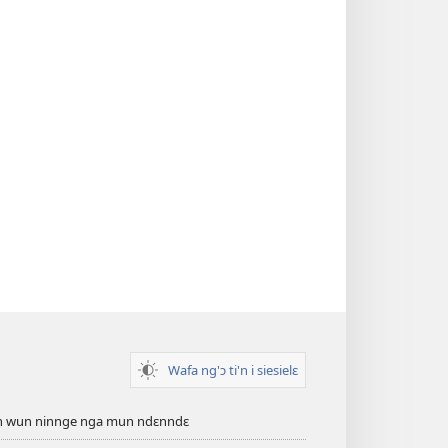
Wafa ng'ɔ ti'n i siesielɛ
an wun ninnge nga mun ndɛnndɛ