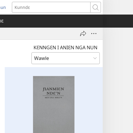
nun
ens
Kunndɛ
w
DƐ
dow)
KƐNNGƐN I ANIƐN NGA NUN