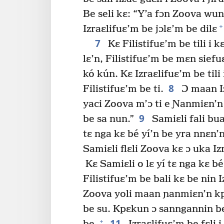
Be seli kɛ: “Y’a fɔn Zoova wun
+
Izraɛlifuɛ’m be jɔlɛ’m be dilɛ
7
Kɛ Filistifuɛ’m be tili i 
lɛ’n, Filistifuɛ’m be mɛn sief
kó kún. Kɛ Izraɛlifuɛ’m be tili
8
Filistifuɛ’m be ti.
Ɔ maan Iz
yaci Zoova m’ɔ ti e Ɲanmiɛn’n i
9
be sa nun.”
Samiɛli fali bua
tɛ nga kɛ bé yí’n be yra nnɛn’n 
Samiɛli flɛli Zoova kɛ ɔ uka Iz
Kɛ Samiɛli o lɛ yí tɛ nga kɛ bé 
Filistifuɛ’m be bali kɛ be nin 
Zoova yoli maan ɲanmiɛn’n k
be su. Kpɛkun ɔ sanngannin b
11
+