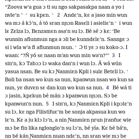
“Zoova w’a gua ɔ ti su ngo sakpasakpa naan a yo i
+
+
2
*
nvle’n
su kpɛn.
Andɛ’n, kɛ a jaso min wun
+
wa mɔ á kɔ́’n, á tó sran nɲɔn Rasɛli i asieliɛ’n
i wun
lɛ Zɛlza lɔ, Bɛnzamɛn asa’n su lɔ. Bé sé ɔ kɛ: ‘Be
wunnin aflunmun nga a ɔli be kunndɛlɛ’n. Sanngɛ ɔ
+
si i wla w’a fi aflunmun mun.
Ɔ ti yɛ ɔ su koko-ɔ. I
3
waan: “?Ń yó sɛ naan m’an wun min wa’n?”’
I
sin’n, kɔ Tabɔɔ lɔ waka dan’n i wun lɔ. Á wá wún
+
yasua nsan. Be su kɔ Ɲanmiɛn Kpli i sulɛ Betɛli lɔ.
Boli ba nsan wo kun sa nun, kpanwun nsan wo kun sa
4
nun, yɛ duvɛn sɛ dan kun wo kun sa nun.
Bé wá ti
ɔ jasin, kpɛkun bé mán ɔ kpanwun nɲɔn. Sɔ be
5
kpanwun’n nun.
I sin’n, kɔ Ɲanmiɛn Kpli i kpɔlɛ’n
su lɔ, kɛ nga Filistifuɛ’m be sonja akpasua kun wo
lɛ’n. Kɛ a ju klɔ lɔ’n, a nin Ɲanmiɛn ɲrun jranfuɛ wie
mɔ be fin lika nglonglo’n su lɔ’n, bé yía. Kɛ bé bá’n,
nn bé kán Ɲanmiɛn nuan ndɛ’n, nn sran wie mɔ be