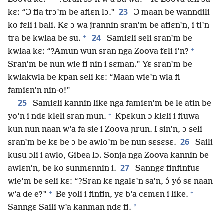
23
kɛ: “Ɔ fia trɔ’m be afiɛn lɔ.”
Ɔ maan be wanndili
ko fɛli i bali. Kɛ ɔ wa jrannin sran’m be afiɛn’n, i ti’n
+
24
tra be kwlaa be su.
Samiɛli seli sran’m be
+
kwlaa kɛ: “?Amun wun sran nga Zoova fɛli i’n?
Sran’m be nun wie fi nin i sɛman.” Yɛ sran’m be
kwlakwla be kpan seli kɛ: “Maan wie’n wla fi
famiɛn’n nin-o!”
25
Samiɛli kannin like nga famiɛn’m be le atin be
+
yo’n i ndɛ kleli sran mun.
Kpɛkun ɔ klɛli i fluwa
kun nun naan w’a fa sie i Zoova ɲrun. I sin’n, ɔ seli
26
sran’m be kɛ be ɔ be awlo’m be nun sɛsɛsɛ.
Saili
kusu ɔli i awlo, Gibea lɔ. Sonja nga Zoova kannin be
27
awlɛn’n, be ko sunmɛnnin i.
Sanngɛ finfinfuɛ
wie’m be seli kɛ: “?Sran kɛ ngalɛ’n sa’n, ɔ́ yó sɛ naan
+
+
w’a de e?”
Be yoli i finfin, yɛ b’a cɛmɛn i like.
*
Sanngɛ Saili w’a kanman ndɛ fi.