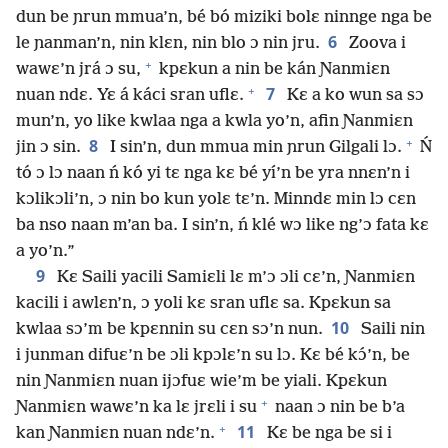
dun be ɲrun mmua’n, bé bó miziki bolɛ ninnge nga be
6
le ɲanman’n, nin klɛn, nin blo ɔ nin jru.
Zoova i
+
wawɛ’n jrá ɔ su,
kpɛkun a nin be kán Ɲanmiɛn
+
7
nuan ndɛ. Yɛ á káci sran uflɛ.
Kɛ a ko wun sa sɔ
mun’n, yo like kwlaa nga a kwla yo’n, afin Ɲanmiɛn
+
8
jin ɔ sin.
I sin’n, dun mmua min ɲrun Gilgali lɔ.
Ń
tó ɔ lɔ naan ń kó yi tɛ nga kɛ bé yí’n be yra nnɛn’n i
kɔlikɔli’n, ɔ nin bo kun yolɛ tɛ’n. Minndɛ min lɔ cɛn
ba nso naan m’an ba. I sin’n, ń klé wɔ like ng’ɔ fata kɛ
a yo’n.”
9
Kɛ Saili yacili Samiɛli lɛ m’ɔ ɔli cɛ’n, Ɲanmiɛn
kacili i awlɛn’n, ɔ yoli kɛ sran uflɛ sa. Kpɛkun sa
10
kwlaa sɔ’m be kpɛnnin su cɛn sɔ’n nun.
Saili nin
i junman difuɛ’n be ɔli kpɔlɛ’n su lɔ. Kɛ bé kɔ́’n, be
nin Ɲanmiɛn nuan ijɔfuɛ wie’m be yiali. Kpɛkun
+
Ɲanmiɛn wawɛ’n ka lɛ jrɛli i su
naan ɔ nin be b’a
+
11
kan Ɲanmiɛn nuan ndɛ’n.
Kɛ be nga be si i