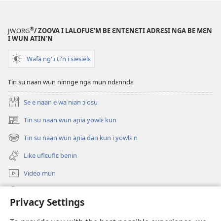
®
JW.ORG
/ ZOOVA I LALOFUƐ'M BE ƐNTƐNƐTI ADRƐSI NGA BE MƐN
I WUN ATIN'N
Wafa ng'ɔ ti'n i siesielɛ
Tin su naan wun ninnge nga mun ndɛnndɛ
Se e naan e wa nian ɔ osu
Tin su naan wun aɲia yowlɛ kun
(opens
new
Tin su naan wun aɲia dan kun i yowlɛ'n
(opens
window)
new
Like uflɛuflɛ benin
window)
Video mun
Kunndɛ
Privacy Settings
Like manlɛ
(opens