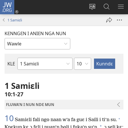
JW.ORG
Wlu
nun
Kaci
Kunndɛ
KL
(opens
aniɛn'n
JW.ORG
I
1 Samiɛli
new
su
SU
window)
like
ND
KƐNNGƐN I ANIƐN NGA NUN
M
Ndɛ
KLE
Biblu'n
tre
1 Samiɛli
10:1-27
FLUWA’N I NUN NDƐ MUN
10
+
Samiɛli fali ngo naan w’a fa guɛ i Saili i ti’n su.
*
Kpɛkun kɛ ɔ fɛli i nuan’n boli i fuka’n su’n,
ɔ seli kɛ: