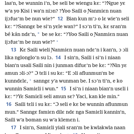
laa’n, be wunnin i’n, be seli be wiengu kɛ: “?Ngue yɛ
w’a yo Kisi i wa’n niɔn? ?Yoo Saili o Ɲanmiɛn nuan
12
ijɔfuɛ’m be nun wie?”
Bian kun m’ɔ o lɛ wie’n seli
kɛ: “?Sanngɛ be si’n yɛle wan?” I sɔ’n ti’n, kɛ sran’m
*
bé kán ndɛ’n,
be se kɛ: “?Yoo Saili o Ɲanmiɛn nuan
+
ijɔfuɛ’m be nun wie?”
13
Kɛ Saili wieli Ɲanmiɛn nuan ndɛ’n i kan’n, ɔ ɔli
14
lika nglonglo’n su lɔ.
I sin’n, Saili i si’n i niaan
bian’n usali Saili nin i junman difuɛ’n be kɛ: “?Nin yɛ
amun ɔli-ɔ?” Ɔ tɛli i su kɛ: “E ɔli aflunmun’m be
+
kunndɛlɛ,
sanngɛ y’a wunman be. I sɔ’n ti’n, e ko
15
wunnin Samiɛli i wun.”
I si’n i niaan bian’n usɛli i
kɛ: “?Yɛ Samiɛli seli amun sɛ? Yaci, kan kle min.”
16
Saili tɛli i su kɛ: “Ɔ seli e kɛ be wunnin aflunmun
mun.” Sanngɛ famiɛn dilɛ ndɛ nga Samiɛli kannin’n,
Saili w’a boman su w’a klemɛn i.
17
I sin’n, Samiɛli yiali sran’m be kwlakwla naan