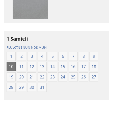
nun
mannzin
kanngan'm
be
su'n
i
1 Samiɛli
falɛ
wafa'n
FLUWA’N I NUN NDƐ MUN
Ɲanmiɛn
1
2
3
4
5
6
7
8
9
Ndɛ’n
—
10
11
12
13
14
15
16
17
18
Mɛn
Uflɛ
19
20
21
22
23
24
25
26
27
Biblu’n
28
29
30
31