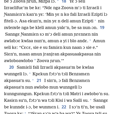
+
18
be ɔ Zoova ɲrun, Mizpa lɔ.
Yɛ ɔ seli
Izraɛlifuɛ’m be kɛ: “Ndɛ nga Zoova m’ɔ ti Izraɛli i
Ɲanmiɛn’n kan’n yɛ: ‘Min yɛ n ko fali Izraɛli Ezipti lɔ
+
fiteli-ɔ. Asa ekun’n, min yɛ n deli amun Ezipti
nin
19
nvlenvle nga be kleli amun yalɛ’n, be sa nun-ɔn.
Sanngɛ Ɲanmiɛn sɔ m’ɔ deli amun ɲrɛnnɛn nin
+
awlabɔɛ kwlaa nun’n, amun a yi i blo andɛ.
Amun
seli kɛ: “Cɛcɛ, sie e su famiɛn kun naan ɔ sie e.”
Siɛn’n, maan amun jranjran akpasuaakpasua nin
*
awloboawlobo
Zoova ɲrun.’”
20
Samiɛli fali Izraɛli akpasua’m be kwlaa
+
wunngeli lɔ.
Kpɛkun fɔtɔ’n tɔli Bɛnzamɛn
+
21
akpasua’n su.
I sin’n, ɔ fali Bɛnzamɛn
akpasua’n nun awlobo mun wunngeli lɔ
kunngunngun. Kpɛkun fɔtɔ’n tɔli Matri i awlobo’n su.
+
Kasiɛn su’n, fɔtɔ’n wa tɔli Kisi i wa Saili su.
Sanngɛ
22
be kunndɛ i-ɔ, be wunmɛn i.
I sɔ’n ti’n, be usali
+
Zoova kɛ:
“?Sran sɔ’n w’a ba wa?” Yɛ Zoova tɛli su