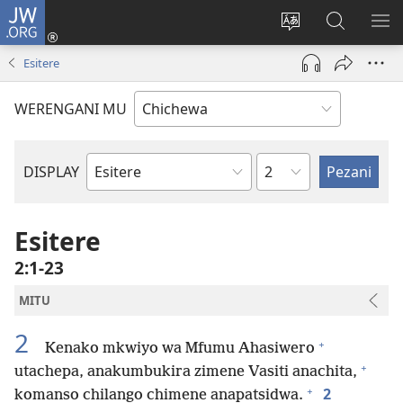
JW.ORG
Lowani
(imatsegula
Sinthani
Fufuzani
ON
tsamba
chinenero
pa
ME
Esitere
lina)
cha
JW.ORG
webusaitiyi
WERENGANI MU
Chaputala
DISPLAY
Buku
la
M'Baibulo
Esitere
2:1-23
MITU
2
+
Kenako mkwiyo wa Mfumu Ahasiwero
+
utachepa, anakumbukira zimene Vasiti anachita,
+
2
komanso chilango chimene anapatsidwa.