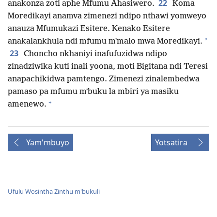
22
anakonza zoti aphe Mfumu Ahasiwero.
Koma
Moredikayi anamva zimenezi ndipo nthawi yomweyo
anauza Mfumukazi Esitere. Kenako Esitere
*
anakalankhula ndi mfumu mʼmalo mwa Moredikayi.
23
Choncho nkhaniyi inafufuzidwa ndipo
zinadziwika kuti inali yoona, moti Bigitana ndi Teresi
anapachikidwa pamtengo. Zimenezi zinalembedwa
pamaso pa mfumu mʼbuku la mbiri ya masiku
+
amenewo.
Yam'mbuyo
Yotsatira
Ufulu Wosintha Zinthu m'bukuli