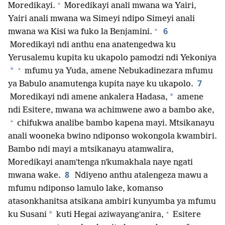
+
Moredikayi.
Moredikayi anali mwana wa Yairi,
Yairi anali mwana wa Simeyi ndipo Simeyi anali
+
6
mwana wa Kisi wa fuko la Benjamini.
Moredikayi ndi anthu ena anatengedwa ku
Yerusalemu kupita ku ukapolo pamodzi ndi Yekoniya
+
*
mfumu ya Yuda, amene Nebukadinezara mfumu
7
ya Babulo anamutenga kupita naye ku ukapolo.
*
Moredikayi ndi amene ankalera Hadasa,
amene
ndi Esitere, mwana wa achimwene awo a bambo ake,
+
chifukwa analibe bambo kapena mayi. Mtsikanayu
anali wooneka bwino ndiponso wokongola kwambiri.
Bambo ndi mayi a mtsikanayu atamwalira,
Moredikayi anamʼtenga nʼkumakhala naye ngati
8
mwana wake.
Ndiyeno anthu atalengeza mawu a
mfumu ndiponso lamulo lake, komanso
atasonkhanitsa atsikana ambiri kunyumba ya mfumu
+
*
ku Susani
kuti Hegai aziwayangʼanira,
Esitere