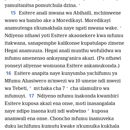
+
yamuitanitsa pomutchula dzina.
15
Esitere anali mwana wa Abihaili, mchimwene
wawo wa bambo ake a Moredikayi. Moredikayi
+
anamutenga nʼkumakhala naye ngati mwana wake.
Ndiyeno nthawi yoti Esitere akaonekere kwa mfumu
itakwana, sanapemphe kalikonse kupatulapo zimene
Hegai anamuuza. Hegai anali munthu wofulidwa wa
mfumu amenenso ankayangʼanira akazi. (Pa nthawi
yonseyi aliyense womuona Esitere ankamukonda.)
16
Esitere anapita naye kunyumba yachifumu ya
Mfumu Ahasiwero mʼmwezi wa 10 umene ndi mwezi
+
*
wa Tebeti,
mʼchaka cha 7
cha ulamuliro wa
17
mfumuyi.
Ndiyeno mfumu inakonda kwambiri
Esitere kuposa akazi ena onse, moti inasangalala
*
naye ndipo inaona kuti ndi wabwino
kuposa
anamwali ena onse. Choncho mfumu inamuveka
duku lachifumu kumutu kwake nʼkumuika kukhala