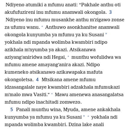
Ndiyeno atumiki a mfumu anati: “Pakhale anthu oti
3
akufufuzireni inu mfumu anamwali okongola.
Ndiyeno inu mfumu musankhe anthu mʼzigawo zonse
+
za ufumu wanu.
Anthuwo asonkhanitse anamwali
*
okongola kunyumba ya mfumu ya ku Susani
yokhala ndi mpanda wolimba kwambiri ndipo
azikhala mʼnyumba ya akazi. Atsikanawa
+
aziyangʼaniridwa ndi Hegai,
munthu wofulidwa wa
mfumu amene amayangʼanira akazi. Ndipo
kumeneko atsikanawo azikawapaka mafuta
4
okongoletsa.
Mtsikana amene mfumu
idzasangalale naye kwambiri adzakhala mfumukazi
+
mʼmalo mwa Vasiti.”
Mawu amenewa anasangalatsa
mfumu ndipo inachitadi zomwezo.
5
Panali munthu wina, Myuda, amene ankakhala
+
*
kunyumba ya mfumu ya ku Susani
yokhala ndi
mpanda wolimba kwambiri. Dzina lake anali