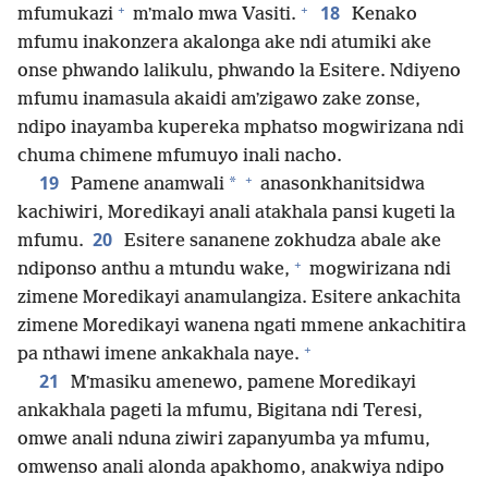
+
+
18
mfumukazi
mʼmalo mwa Vasiti.
Kenako
mfumu inakonzera akalonga ake ndi atumiki ake
onse phwando lalikulu, phwando la Esitere. Ndiyeno
mfumu inamasula akaidi amʼzigawo zake zonse,
ndipo inayamba kupereka mphatso mogwirizana ndi
chuma chimene mfumuyo inali nacho.
+
19
*
Pamene anamwali
anasonkhanitsidwa
kachiwiri, Moredikayi anali atakhala pansi kugeti la
20
mfumu.
Esitere sananene zokhudza abale ake
+
ndiponso anthu a mtundu wake,
mogwirizana ndi
zimene Moredikayi anamulangiza. Esitere ankachita
zimene Moredikayi wanena ngati mmene ankachitira
+
pa nthawi imene ankakhala naye.
21
Mʼmasiku amenewo, pamene Moredikayi
ankakhala pageti la mfumu, Bigitana ndi Teresi,
omwe anali nduna ziwiri zapanyumba ya mfumu,
omwenso anali alonda apakhomo, anakwiya ndipo