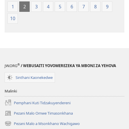
Malemba
mu
1
2
3
4
5
6
7
8
9
Opatulika
2023)
(Lokonzedwanso
10
mu
2023)
®
JW.ORG
/ WEBUSAITI YOVOMEREZEKA YA MBONI ZA YEHOVA
Sinthani Kaonekedwe
Malinki
Pemphani Kuti Tidzakuyendereni
Pezani Malo Omwe Timasonkhana
(imatsegula
tsamba
Pezani Malo a Msonkhano Wachigawo
(imatsegula
lina)