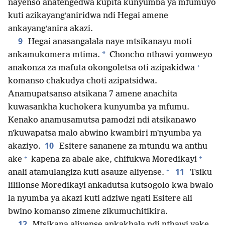
nayenso anatengedwa kupita kunyumba ya mfumuyo
kuti azikayangʼaniridwa ndi Hegai amene
ankayangʼanira akazi.
9
Hegai anasangalala naye mtsikanayu moti
*
ankamukomera mtima.
Choncho nthawi yomweyo
+
anakonza za mafuta okongoletsa oti azipakidwa
komanso chakudya choti azipatsidwa.
Anamupatsanso atsikana 7 amene anachita
kuwasankha kuchokera kunyumba ya mfumu.
Kenako anamusamutsa pamodzi ndi atsikanawo
nʼkuwapatsa malo abwino kwambiri mʼnyumba ya
10
akaziyo.
Esitere sananene za mtundu wa anthu
+
+
ake
kapena za abale ake, chifukwa Moredikayi
+
11
anali atamulangiza kuti asauze aliyense.
Tsiku
lililonse Moredikayi ankadutsa kutsogolo kwa bwalo
la nyumba ya akazi kuti adziwe ngati Esitere ali
bwino komanso zimene zikumuchitikira.
12
Mtsikana aliyense ankakhala ndi nthawi yake