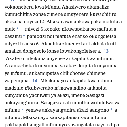
yokaonekera kwa Mfumu Ahasiwero akamaliza
kumuchitira zonse zimene amayenera kuwachitira
akazi pa miyezi 12. Atsikanawo ankawapaka mafuta a
+
*
mule
miyezi 6 kenako nʼkuwapakanso mafuta a
+
basamu
pamodzi ndi mafuta enanso okongoletsa
miyezi inanso 6. Akachita zimenezi ankakhala kuti
13
amaliza dongosolo lonse lowakongoletsera.
Akatero mtsikana aliyense ankapita kwa mfumu.
Akamachoka kunyumba ya akazi kupita kunyumba
ya mfumu, ankamupatsa chilichonse chimene
14
wapempha.
Mtsikanayo ankapita kwa mfumu
madzulo nʼkubwerako mʼmawa ndipo ankapita
kunyumba yachiwiri ya akazi, imene Sasigazi
ankayangʼanira. Sasigazi anali munthu wofulidwa wa
+
*
mfumu
yemwe ankayangʼanira akazi aangʼono
a
mfumu. Mtsikanayo sankapitanso kwa mfumu
pokhapokha ngati mfumuyo yasangalala naye ndipo