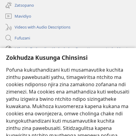
tsamba
Zatsopano
lina)
Mavidiyo
Videos with Audio Descriptions
Fufuzani
Mfundo Zothandiza Akuluakulu a Boma Komanso Atolankhani
Zokhudza Kusunga Chinsinsi
Zokuthandizani
Pofuna kukuthandizani kuti musamavutike kuchita
Zopereka
zinthu pawebusaiti yathu, timagwiritsa ntchito ma
(imatsegula
tsamba
cookies ndiponso njira zina zamakono zofanana ndi
lina)
zimenezi. Ma cookies ena amathandiza kuti webusaiti
Watchtower LAIBULALE YA PA INTANET™
(imatsegula
yathu izigwira bwino ntchito ndipo sizingatheke
tsamba
®
JW Hub
kuwakana. Mukhoza kuvomereza kapena kukana ma
lina)
(imatsegula
cookies ena owonjezera, omwe cholinga chake ndi
tsamba
®
JW Laibulale
lina)
kungokuthandizani kuti musamavutike kuchita
zinthu zina pawebusaiti. Sitidzagulitsa kapena
Watchtower Library
kugwiritsa ntchito mauthenga amenewa pofuna