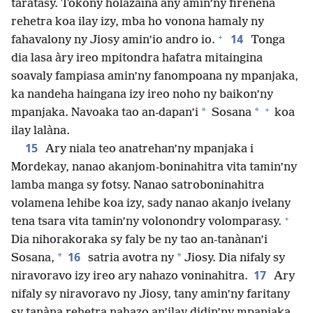
taratasy. Tokony holazaina any amin’ny firenena
rehetra koa ilay izy, mba ho vonona hamaly ny
+
14
fahavalony ny Jiosy amin’io andro io.
Tonga
dia lasa àry ireo mpitondra hafatra mitaingina
soavaly fampiasa amin’ny fanompoana ny mpanjaka,
ka nandeha haingana izy ireo noho ny baikon’ny
+
*
*
mpanjaka. Navoaka tao an-dapan’i
Sosana
koa
ilay lalàna.
15
Ary niala teo anatrehan’ny mpanjaka i
Mordekay, nanao akanjom-boninahitra vita tamin’ny
lamba manga sy fotsy. Nanao satroboninahitra
volamena lehibe koa izy, sady nanao akanjo ivelany
+
tena tsara vita tamin’ny volonondry volomparasy.
Dia nihorakoraka sy faly be ny tao an-tanànan’i
16
*
*
Sosana,
satria avotra ny
Jiosy. Dia nifaly sy
17
niravoravo izy ireo ary nahazo voninahitra.
Ary
nifaly sy niravoravo ny Jiosy, tany amin’ny faritany
sy tanàna rehetra nahazo an’ilay didin’ny mpanjaka