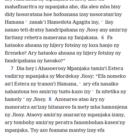
mahafinaritra ny mpanjaka aho, dia aleo mba hisy
didy hosoratana hoe hofoanana izay nosoratan’iny
+
+
Hamana
zanak’i Hamedota Agagita iny,
ilay
nanao teti-dratsy handripahana ny Jiosy any amin’ny
6
faritany rehetra manerana ny fanjakana.
Fa
hataoko ahoana ny hijery fotsiny ny loza hanjo ny
fireneko? Ary hataoko ahoana ny hijery fotsiny ny
fandripahana ny havako?”
7
Dia hoy i Ahasoerosy Mpanjaka tamin’i Estera
vadin’ny mpanjaka sy Mordekay Jiosy: “Efa nomeko
+
an’i Estera ny tranon’i Hamana,
ary efa nasaiko
+
nahantona teo amin’ny tsato-kazo izy
fa nitetika ny
8
*
hamely
ny Jiosy.
Azonareo atao àry ny
manoratra an’izay hitanareo fa mety mba hamonjena
ny Jiosy. Ataovy amin’ny anaran’ny mpanjaka izany,
ary tombohy amin’ny peratra fanombohan-kasen’ny
mpanjaka. Tsy azo foanana mantsy izay efa