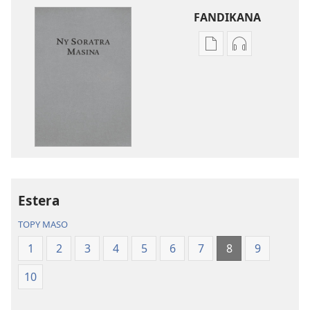
FANDIKANA
Fandikana
Fandikana
boky
raki-
Ny
peo
Soratra
Ny
Masina
Soratra
—
Masina
Fandikan-
—
tenin’ny
Fandikan-
Tontolo
tenin’ny
Estera
Vaovao
Tontolo
(Nohavaozina
Vaovao
TOPY MASO
2021)
(Nohavaozin
1
2
3
4
5
6
7
8
9
2021)
10