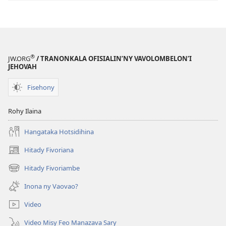
®
JW.ORG
/ TRANONKALA OFISIALIN’NY VAVOLOMBELON’I
JEHOVAH
Fisehony
Rohy Ilaina
Hangataka Hotsidihina
Hitady Fivoriana
(manokatra
rohy)
Hitady Fivoriambe
(manokatra
rohy)
Inona ny Vaovao?
Video
Video Misy Feo Manazava Sary