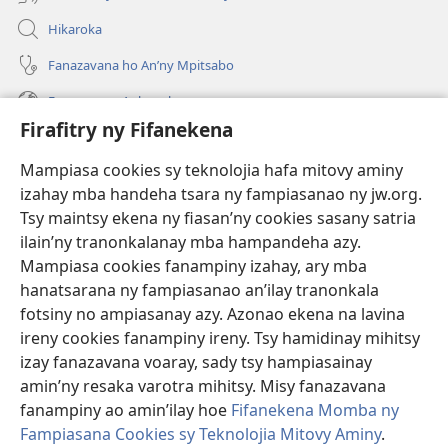
Hikaroka
Fanazavana ho An’ny Mpitsabo
Fanazavana Ankapobeny
Firafitry ny Fifanekena
Fanampiana
Mampiasa cookies sy teknolojia hafa mitovy aminy
Fanomezana
izahay mba handeha tsara ny fampiasanao ny jw.org.
(manokatra
rohy)
Tsy maintsy ekena ny fiasan’ny cookies sasany satria
ilain’ny tranonkalanay mba hampandeha azy.
FITEHIRIZAM-BOKIN’NY Vavolombelon’i Jehovah
(manokatra
Mampiasa cookies fanampiny izahay, ary mba
rohy)
®
JW Hub
hanatsarana ny fampiasanao an’ilay tranonkala
(manokatra
fotsiny no ampiasanay azy. Azonao ekena na lavina
rohy)
®
JW Library
ireny cookies fanampiny ireny. Tsy hamidinay mihitsy
izay fanazavana voaray, sady tsy hampiasainay
®
Watchtower Library
amin’ny resaka varotra mihitsy. Misy fanazavana
fanampiny ao amin’ilay hoe
Fifanekena Momba ny
Fampiasana Cookies sy Teknolojia Mitovy Aminy
.