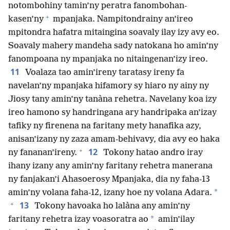
notombohiny tamin’ny peratra fanombohan-
+
kasen’ny
mpanjaka. Nampitondrainy an’ireo
mpitondra hafatra mitaingina soavaly ilay izy avy eo.
Soavaly mahery mandeha sady natokana ho amin’ny
fanompoana ny mpanjaka no nitaingenan’izy ireo.
11
Voalaza tao amin’ireny taratasy ireny fa
navelan’ny mpanjaka hifamory sy hiaro ny ainy ny
Jiosy tany amin’ny tanàna rehetra. Navelany koa izy
ireo hamono sy handringana ary handripaka an’izay
tafiky ny firenena na faritany mety hanafika azy,
anisan’izany ny zaza amam-behivavy, dia avy eo haka
+
12
ny fananan’ireny.
Tokony hatao andro iray
ihany izany any amin’ny faritany rehetra manerana
ny fanjakan’i Ahasoerosy Mpanjaka, dia ny faha-13
*
amin’ny volana faha-12, izany hoe ny volana Adara.
+
13
Tokony havoaka ho lalàna any amin’ny
*
faritany rehetra izay voasoratra ao
amin’ilay