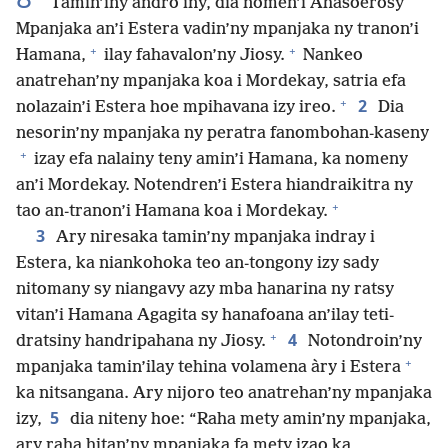
Tamin’iny andro iny, dia nomen’i Ahasoerosy
Mpanjaka an’i Estera vadin’ny mpanjaka ny tranon’i
+
+
Hamana,
ilay fahavalon’ny Jiosy.
Nankeo
anatrehan’ny mpanjaka koa i Mordekay, satria efa
+
2
nolazain’i Estera hoe mpihavana izy ireo.
Dia
nesorin’ny mpanjaka ny peratra fanombohan-kaseny
+
izay efa nalainy teny amin’i Hamana, ka nomeny
an’i Mordekay. Notendren’i Estera hiandraikitra ny
+
tao an-tranon’i Hamana koa i Mordekay.
3
Ary niresaka tamin’ny mpanjaka indray i
Estera, ka niankohoka teo an-tongony izy sady
nitomany sy niangavy azy mba hanarina ny ratsy
vitan’i Hamana Agagita sy hanafoana an’ilay teti-
+
4
dratsiny handripahana ny Jiosy.
Notondroin’ny
+
mpanjaka tamin’ilay tehina volamena àry i Estera
ka nitsangana. Ary nijoro teo anatrehan’ny mpanjaka
5
izy,
dia niteny hoe: “Raha mety amin’ny mpanjaka,
ary raha hitan’ny mpanjaka fa mety izao ka