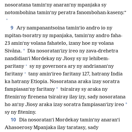
nosoratana tamin’ny anaran’ny mpanjaka sy
notombohina tamin’ny peratra fanombohan-kaseny.”
+
9
Ary nampanantsoina tamin’io andro io ny
mpitan-tsoratry ny mpanjaka, tamin’ny andro faha-
23 amin’ny volana fahatelo, izany hoe ny volana
*
Sivàna.
Dia nosoratan’izy ireo ny zava-drehetra
nandidian’i Mordekay ny Jiosy sy ny lehibem-
+
paritany
sy ny governora ary ny andrianan’ny
+
faritany
tany amin’ireo faritany 127, hatrany India
ka hatrany Etiopia. Nosoratana araka izay soratra
*
fampiasan’ny faritany
tsirairay sy araka ny
fitenin’ny firenena tsirairay ilay izy, sady nosoratana
*
ho an’ny Jiosy araka izay soratra fampiasan’izy ireo
sy ny fiteniny.
10
Dia nosoratan’i Mordekay tamin’ny anaran’i
Ahasoerosy Mpanjaka ilay taratasy, sady