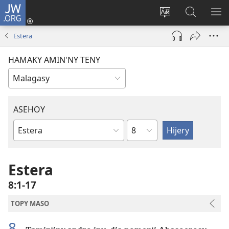
JW.ORG
Hiditra
(manokatra
Hiova
Fikaroha
HA
rohy)
fiteny
ato
Estera
Amin’ny
JW.ORG
HAMAKY AMIN'NY TENY
ASEHOY
Toko
Boky
ao
Amin’ny
Estera
Baiboly
8:1-17
TOPY MASO
8