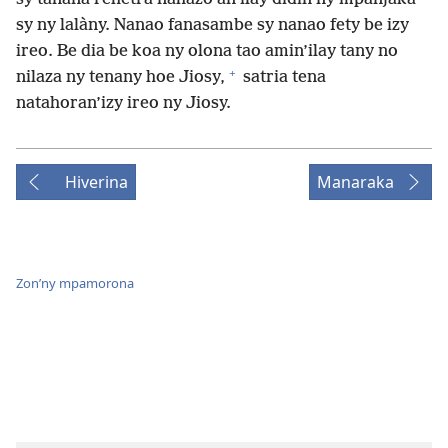
sy ny lalàny. Nanao fanasambe sy nanao fety be izy
ireo. Be dia be koa ny olona tao amin’ilay tany no
+
nilaza ny tenany hoe Jiosy,
satria tena
natahoran’izy ireo ny Jiosy.
Hiverina
Manaraka
Zon’ny mpamorona