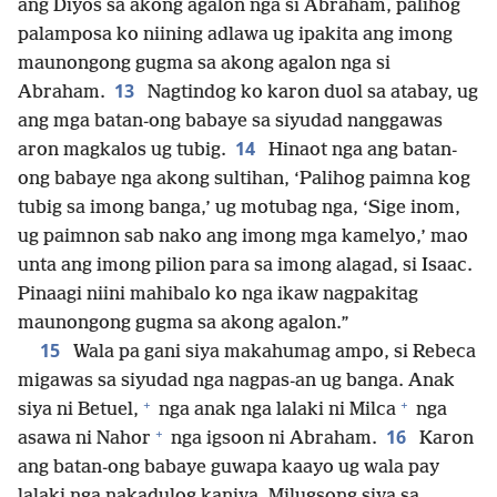
ang Diyos sa akong agalon nga si Abraham, palihog
palamposa ko niining adlawa ug ipakita ang imong
maunongong gugma sa akong agalon nga si
13
Abraham.
Nagtindog ko karon duol sa atabay, ug
ang mga batan-ong babaye sa siyudad nanggawas
14
aron magkalos ug tubig.
Hinaot nga ang batan-
ong babaye nga akong sultihan, ‘Palihog paimna kog
tubig sa imong banga,’ ug motubag nga, ‘Sige inom,
ug paimnon sab nako ang imong mga kamelyo,’ mao
unta ang imong pilion para sa imong alagad, si Isaac.
Pinaagi niini mahibalo ko nga ikaw nagpakitag
maunongong gugma sa akong agalon.”
15
Wala pa gani siya makahumag ampo, si Rebeca
migawas sa siyudad nga nagpas-an ug banga. Anak
+
+
siya ni Betuel,
nga anak nga lalaki ni Milca
nga
+
16
asawa ni Nahor
nga igsoon ni Abraham.
Karon
ang batan-ong babaye guwapa kaayo ug wala pay
lalaki nga nakadulog kaniya. Milugsong siya sa