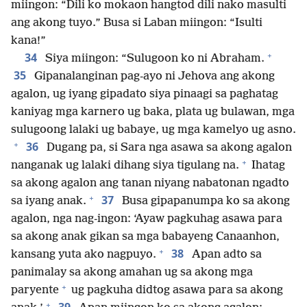
miingon: “Dili ko mokaon hangtod dili nako masulti
ang akong tuyo.” Busa si Laban miingon: “Isulti
kana!”
+
34
Siya miingon: “Sulugoon ko ni Abraham.
35
Gipanalanginan pag-ayo ni Jehova ang akong
agalon, ug iyang gipadato siya pinaagi sa paghatag
kaniyag mga karnero ug baka, plata ug bulawan, mga
sulugoong lalaki ug babaye, ug mga kamelyo ug asno.
+
36
Dugang pa, si Sara nga asawa sa akong agalon
+
nanganak ug lalaki dihang siya tigulang na.
Ihatag
sa akong agalon ang tanan niyang nabatonan ngadto
+
37
sa iyang anak.
Busa gipapanumpa ko sa akong
agalon, nga nag-ingon: ‘Ayaw pagkuhag asawa para
sa akong anak gikan sa mga babayeng Canaanhon,
+
38
kansang yuta ako nagpuyo.
Apan adto sa
panimalay sa akong amahan ug sa akong mga
+
paryente
ug pagkuha didtog asawa para sa akong
+