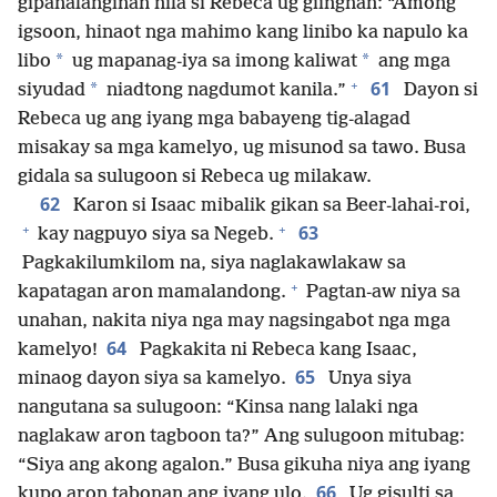
gipanalanginan nila si Rebeca ug giingnan: “Among
igsoon, hinaot nga mahimo kang linibo ka napulo ka
*
*
libo
ug mapanag-iya sa imong kaliwat
ang mga
+
61
*
siyudad
niadtong nagdumot kanila.”
Dayon si
Rebeca ug ang iyang mga babayeng tig-alagad
misakay sa mga kamelyo, ug misunod sa tawo. Busa
gidala sa sulugoon si Rebeca ug milakaw.
62
Karon si Isaac mibalik gikan sa Beer-lahai-roi,
+
+
63
kay nagpuyo siya sa Negeb.
Pagkakilumkilom na, siya naglakawlakaw sa
+
kapatagan aron mamalandong.
Pagtan-aw niya sa
unahan, nakita niya nga may nagsingabot nga mga
64
kamelyo!
Pagkakita ni Rebeca kang Isaac,
65
minaog dayon siya sa kamelyo.
Unya siya
nangutana sa sulugoon: “Kinsa nang lalaki nga
naglakaw aron tagboon ta?” Ang sulugoon mitubag:
“Siya ang akong agalon.” Busa gikuha niya ang iyang
66
kupo aron tabonan ang iyang ulo.
Ug gisulti sa