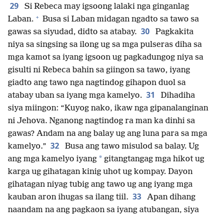
29
Si Rebeca may igsoong lalaki nga ginganlag
+
Laban.
Busa si Laban midagan ngadto sa tawo sa
30
gawas sa siyudad, didto sa atabay.
Pagkakita
niya sa singsing sa ilong ug sa mga pulseras diha sa
mga kamot sa iyang igsoon ug pagkadungog niya sa
gisulti ni Rebeca bahin sa giingon sa tawo, iyang
giadto ang tawo nga nagtindog gihapon duol sa
31
atabay uban sa iyang mga kamelyo.
Dihadiha
siya miingon: “Kuyog nako, ikaw nga gipanalanginan
ni Jehova. Nganong nagtindog ra man ka dinhi sa
gawas? Andam na ang balay ug ang luna para sa mga
32
kamelyo.”
Busa ang tawo misulod sa balay. Ug
*
ang mga kamelyo iyang
gitangtangag mga hikot ug
karga ug gihatagan kinig uhot ug kompay. Dayon
gihatagan niyag tubig ang tawo ug ang iyang mga
33
kauban aron ihugas sa ilang tiil.
Apan dihang
naandam na ang pagkaon sa iyang atubangan, siya