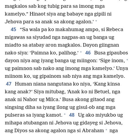
magkalos sab kog tubig para sa imong mga
kamelyo.” Hinaot siya ang babaye nga gipili ni
+
Jehova para sa anak sa akong agalon.’
45
“Sa wala pa ko makahumag ampo, si Rebeca
migawas sa siyudad nga nagpas-an ug banga ug
miadto sa atabay aron magkalos. Dayon giingnan
+
46
nako siya: ‘Paimna ko, palihog.’
Busa gipaubos
+
dayon niya ang iyang banga ug miingon: ‘Sige inom,
ug paimnon sab nako ang imong mga kamelyo.’ Unya
miinom ko, ug gipainom sab niya ang mga kamelyo.
47
Human niana nangutana ko niya, ‘Kang kinsa
kang anak?’ Siya mitubag, ‘Anak ko ni Betuel, nga
anak ni Nahor ug Milca.’ Busa akong gitaod ang
singsing diha sa iyang ilong ug gisul-ob ang mga
+
48
pulseras sa iyang kamot.
Ug ako miyukbo ug
mihapa atubangan ni Jehova ug gidayeg si Jehova,
+
ang Diyos sa akong agalon nga si Abraham
nga