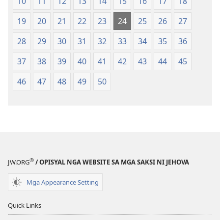
10
11
12
13
14
15
16
17
18
(Gihubad
(Gihubad
Gikan
Gikan
19
20
21
22
23
24
25
26
27
sa
sa
2013
2013
28
29
30
31
32
33
34
35
36
nga
nga
37
38
39
40
41
42
43
44
45
Rebisadong
Rebisadong
Edisyon
Edisyon
46
47
48
49
50
sa
sa
New
New
World
World
Translation
Translation
of
of
the
the
Holy
Holy
®
JW.ORG
/ OPISYAL NGA WEBSITE SA MGA SAKSI NI JEHOVA
Scriptures)
Scriptures)
Mga Appearance Setting
Quick Links