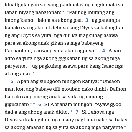
kinatigulangan sa iyang panimalay ug nagdumala sa
+
tanan niyang nabatonan:
“Palihog ibutang ang
3
imong kamot ilalom sa akong paa,
ug panumpa
kanako sa ngalan ni Jehova, ang Diyos sa kalangitan
ug ang Diyos sa yuta, nga dili ka magkuhag asawa
para sa akong anak gikan sa mga babayeng
+
4
Canaanhon, kansang yuta ako nagpuyo.
Apan
adto sa yuta nga akong gigikanan ug sa akong mga
+
paryente,
ug pagkuhag asawa para kang Isaac nga
akong anak.”
5
Apan ang sulugoon miingon kaniya: “Unsaon
man kon ang babaye dili mouban nako dinhi? Dalhon
ba nako ang imong anak sa yuta nga imong
+
6
gigikanan?”
Si Abraham miingon: “Ayaw gyod
+
7
dad-a ang akong anak didto.
Si Jehova nga
Diyos sa kalangitan, nga maoy nagkuha nako sa balay
+
sa akong amahan ug sa yuta sa akong mga paryente