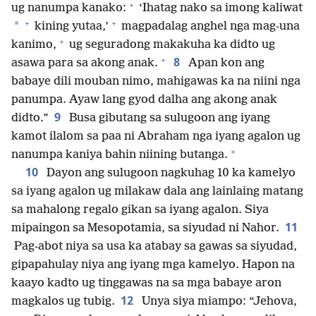
+
ug nanumpa kanako:
‘Ihatag nako sa imong kaliwat
+
+
*
kining yutaa,’
magpadalag anghel nga mag-una
+
kanimo,
ug seguradong makakuha ka didto ug
+
8
asawa para sa akong anak.
Apan kon ang
babaye dili mouban nimo, mahigawas ka na niini nga
panumpa. Ayaw lang gyod dalha ang akong anak
9
didto.”
Busa gibutang sa sulugoon ang iyang
kamot ilalom sa paa ni Abraham nga iyang agalon ug
+
nanumpa kaniya bahin niining butanga.
10
Dayon ang sulugoon nagkuhag 10 ka kamelyo
sa iyang agalon ug milakaw dala ang lainlaing matang
sa mahalong regalo gikan sa iyang agalon. Siya
11
mipaingon sa Mesopotamia, sa siyudad ni Nahor.
Pag-abot niya sa usa ka atabay sa gawas sa siyudad,
gipapahulay niya ang iyang mga kamelyo. Hapon na
kaayo kadto ug tinggawas na sa mga babaye aron
12
magkalos ug tubig.
Unya siya miampo: “Jehova,