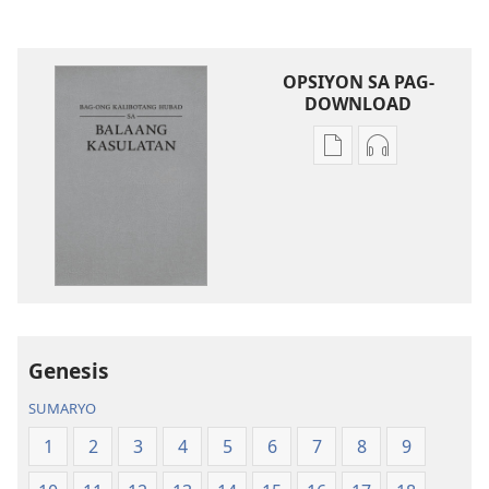
OPSIYON SA PAG-
DOWNLOAD
Opsiyon
Opsiyon
sa
sa
pag-
pag-
download
download
sa
sa
publikasyon
audio
Bag-
Bag-
ong
ong
Kalibotang
Kalibotang
Genesis
Hubad
Hubad
SUMARYO
sa
sa
Balaang
Balaang
1
2
3
4
5
6
7
8
9
Kasulatan
Kasulatan