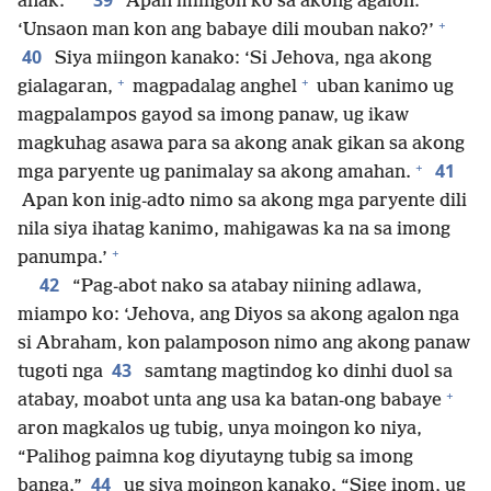
39
anak.’
Apan miingon ko sa akong agalon:
+
‘Unsaon man kon ang babaye dili mouban nako?’
40
Siya miingon kanako: ‘Si Jehova, nga akong
+
+
gialagaran,
magpadalag anghel
uban kanimo ug
magpalampos gayod sa imong panaw, ug ikaw
magkuhag asawa para sa akong anak gikan sa akong
+
41
mga paryente ug panimalay sa akong amahan.
Apan kon inig-adto nimo sa akong mga paryente dili
nila siya ihatag kanimo, mahigawas ka na sa imong
+
panumpa.’
42
“Pag-abot nako sa atabay niining adlawa,
miampo ko: ‘Jehova, ang Diyos sa akong agalon nga
si Abraham, kon palamposon nimo ang akong panaw
43
tugoti nga
samtang magtindog ko dinhi duol sa
+
atabay, moabot unta ang usa ka batan-ong babaye
aron magkalos ug tubig, unya moingon ko niya,
“Palihog paimna kog diyutayng tubig sa imong
44
banga,”
ug siya moingon kanako, “Sige inom, ug