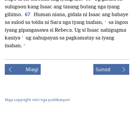
sulugoon kang Isaac ang tanang butang nga iyang
67
gihimo.
Human niana, gidala ni Isaac ang babaye
+
sa sulod sa tolda ni Sara nga iyang inahan,
sa ingon
iyang gipangasawa si Rebeca. Ug si Isaac nahigugma
+
kaniya
ug nahupayan sa pagkamatay sa iyang
+
inahan.
Miagi
Sunod
Mga copyright niini nga publikasyon