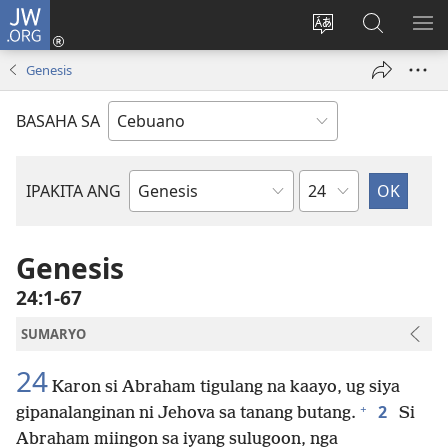
JW.ORG
Log
In
Ilisi
Pangitaa
IPA
(mo-
ang
sa
AN
Genesis
open
pinulongan
JW.ORG
ME
ug
sa
BASAHA SA
bag-
site
ong
window)
Kapitulo
IPAKITA ANG
Basahon
sa
Bibliya
Genesis
24:1-67
SUMARYO
24
Karon si Abraham tigulang na kaayo, ug siya
+
2
gipanalanginan ni Jehova sa tanang butang.
Si
Abraham miingon sa iyang sulugoon, nga