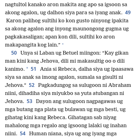
nagtultol kanako aron makita ang apo sa igsoon sa
49
akong agalon, ug dalhon siya para sa iyang anak.
Karon palihog sultihi ko kon gusto ninyong ipakita
sa akong agalon ang inyong maunongong gugma ug
pagkakasaligan; apan kon dili, sultihi ko aron
+
makapangita kog lain.”
50
Unya si Laban ug Betuel miingon: “Kay gikan
man kini kang Jehova, dili mi makasultig oo o dili
51
*
kanimo.
Ania si Rebeca, dalha siya ug ipaasawa
siya sa anak sa imong agalon, sumala sa gisulti ni
52
Jehova.”
Pagkadungog sa sulugoon ni Abraham
niini, dihadiha siya miyukbo sa yuta atubangan ni
53
Jehova.
Dayon ang sulugoon nagpagawas ug
mga butang nga plata ug bulawan ug mga besti, ug
gihatag kini kang Rebeca. Gihatagan sab niyag
mahalong mga regalo ang igsoong lalaki ug inahan
54
niini.
Human niana, siya ug ang iyang mga