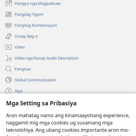
Hangyo nga Magpaduaw
Pangitag Tigom
(mo-
open
Pangitag Kombensiyon
(mo-
ug
open
bag-
Unsay Bag-o
ug
ong
bag-
window)
Video
ong
window)
Video nga Dunay Audio Description
Pangitaa
Global Communication
Giya
Mga Setting sa Pribasiya
Donasyon
(mo-
open
Aron mahatag namo ang kinamaayohang experience,
ug
naggamit mig mga cookies ug susamang mga
Watchtower ONLINE NGA LIBRARYA
(mo-
bag-
teknolohiya. Ang ubang cookies importante aron mo-
open
ong
®