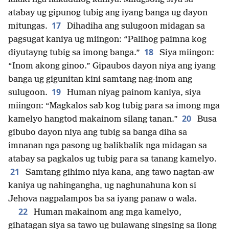
atabay ug gipunog tubig ang iyang banga ug dayon
17
mitungas.
Dihadiha ang sulugoon midagan sa
pagsugat kaniya ug miingon: “Palihog paimna kog
18
diyutayng tubig sa imong banga.”
Siya miingon:
“Inom akong ginoo.” Gipaubos dayon niya ang iyang
banga ug gigunitan kini samtang nag-inom ang
19
sulugoon.
Human niyag painom kaniya, siya
miingon: “Magkalos sab kog tubig para sa imong mga
20
kamelyo hangtod makainom silang tanan.”
Busa
gibubo dayon niya ang tubig sa banga diha sa
imnanan nga pasong ug balikbalik nga midagan sa
atabay sa pagkalos ug tubig para sa tanang kamelyo.
21
Samtang gihimo niya kana, ang tawo nagtan-aw
kaniya ug nahingangha, ug naghunahuna kon si
Jehova nagpalampos ba sa iyang panaw o wala.
22
Human makainom ang mga kamelyo,
gihatagan siya sa tawo ug bulawang singsing sa ilong