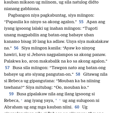
kauban mikaon ug miinom, ug sila natulog didto
nianang gabhiona.
Pagbangon niya pagkabuntag, siya miingon:
55
“Papaulia ko ninyo sa akong agalon.”
Apan ang
iyang igsoong lalaki ug inahan miingon: “Tugoti
unang magpabilin ang batan-ong babaye uban
kanamo bisag 10 lang ka adlaw. Unya siya makalakaw
56
na.”
Siya miingon kanila: “Ayaw ko ninyog
hawiri, kay si Jehova nagpalampos sa akong panaw.
Palakwa ko, aron makabalik na ko sa akong agalon.”
57
Busa sila miingon: “Tawgon nato ang batan-ong
58
babaye ug ato siyang pangutan-on.”
Gitawag nila
si Rebeca ug gipangutana: “Mouban ka ba niining
tawhana?” Siya mitubag: “Oo, mouban ko.”
59
Busa gipalakaw nila ang ilang igsoong si
+
+
*
Rebeca,
ang iyang yaya,
ug ang sulugoon ni
60
Abraham ug ang mga kauban niini.
Ug