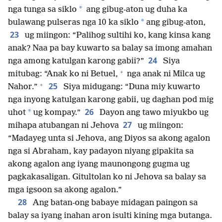
*
nga tunga sa siklo
ang gibug-aton ug duha ka
*
bulawang pulseras nga 10 ka siklo
ang gibug-aton,
23
ug miingon: “Palihog sultihi ko, kang kinsa kang
anak? Naa pa bay kuwarto sa balay sa imong amahan
24
nga among katulgan karong gabii?”
Siya
+
mitubag: “Anak ko ni Betuel,
nga anak ni Milca ug
+
25
Nahor.”
Siya midugang: “Duna miy kuwarto
nga inyong katulgan karong gabii, ug daghan pod mig
26
*
uhot
ug kompay.”
Dayon ang tawo miyukbo ug
27
mihapa atubangan ni Jehova
ug miingon:
“Madayeg unta si Jehova, ang Diyos sa akong agalon
nga si Abraham, kay padayon niyang gipakita sa
akong agalon ang iyang maunongong gugma ug
pagkakasaligan. Gitultolan ko ni Jehova sa balay sa
mga igsoon sa akong agalon.”
28
Ang batan-ong babaye midagan paingon sa
balay sa iyang inahan aron isulti kining mga butanga.