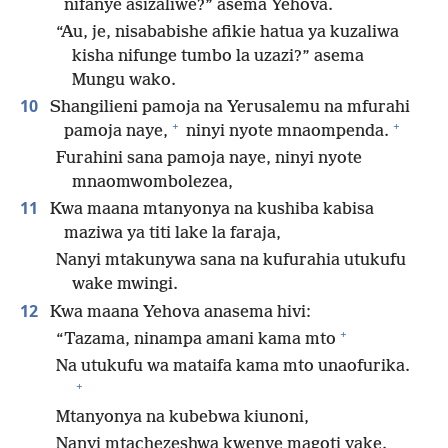
nifanye asizaliwe?” asema Yehova.
“Au, je, nisababishe afikie hatua ya kuzaliwa
kisha nifunge tumbo la uzazi?” asema
Mungu wako.
10
Shangilieni pamoja na Yerusalemu na mfurahi
+
+
pamoja naye,
ninyi nyote mnaompenda.
Furahini sana pamoja naye, ninyi nyote
mnaomwombolezea,
11
Kwa maana mtanyonya na kushiba kabisa
maziwa ya titi lake la faraja,
Nanyi mtakunywa sana na kufurahia utukufu
wake mwingi.
12
Kwa maana Yehova anasema hivi:
+
“Tazama, ninampa amani kama mto
Na utukufu wa mataifa kama mto unaofurika.
+
Mtanyonya na kubebwa kiunoni,
Nanyi mtachezeshwa kwenye magoti yake.