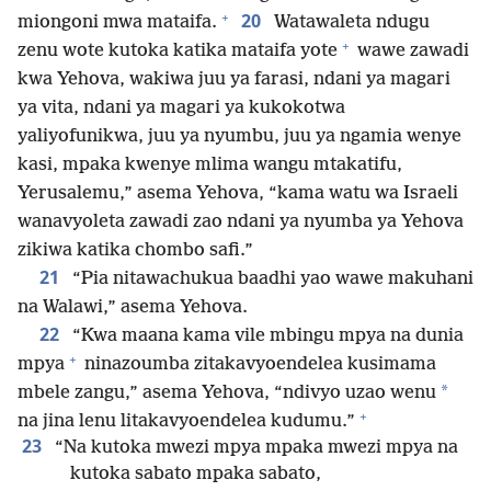
+
20
miongoni mwa mataifa.
Watawaleta ndugu
+
zenu wote kutoka katika mataifa yote
wawe zawadi
kwa Yehova, wakiwa juu ya farasi, ndani ya magari
ya vita, ndani ya magari ya kukokotwa
yaliyofunikwa, juu ya nyumbu, juu ya ngamia wenye
kasi, mpaka kwenye mlima wangu mtakatifu,
Yerusalemu,” asema Yehova, “kama watu wa Israeli
wanavyoleta zawadi zao ndani ya nyumba ya Yehova
zikiwa katika chombo safi.”
21
“Pia nitawachukua baadhi yao wawe makuhani
na Walawi,” asema Yehova.
22
“Kwa maana kama vile mbingu mpya na dunia
+
mpya
ninazoumba zitakavyoendelea kusimama
*
mbele zangu,” asema Yehova, “ndivyo uzao wenu
+
na jina lenu litakavyoendelea kudumu.”
23
“Na kutoka mwezi mpya mpaka mwezi mpya na
kutoka sabato mpaka sabato,