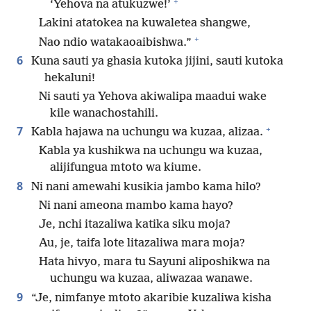
+
‘Yehova na atukuzwe!’
Lakini atatokea na kuwaletea shangwe,
+
Nao ndio watakaoaibishwa.”
6
Kuna sauti ya ghasia kutoka jijini, sauti kutoka
hekaluni!
Ni sauti ya Yehova akiwalipa maadui wake
kile wanachostahili.
+
7
Kabla hajawa na uchungu wa kuzaa, alizaa.
Kabla ya kushikwa na uchungu wa kuzaa,
alijifungua mtoto wa kiume.
8
Ni nani amewahi kusikia jambo kama hilo?
Ni nani ameona mambo kama hayo?
Je, nchi itazaliwa katika siku moja?
Au, je, taifa lote litazaliwa mara moja?
Hata hivyo, mara tu Sayuni aliposhikwa na
uchungu wa kuzaa, aliwazaa wanawe.
9
“Je, nimfanye mtoto akaribie kuzaliwa kisha