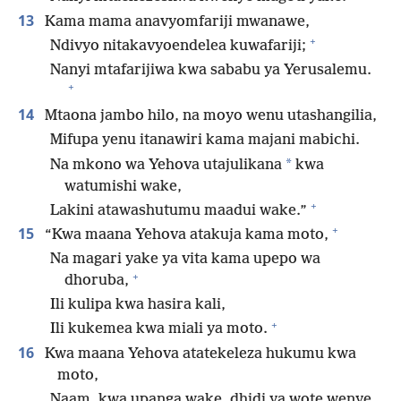
13
Kama mama anavyomfariji mwanawe,
+
Ndivyo nitakavyoendelea kuwafariji;
Nanyi mtafarijiwa kwa sababu ya Yerusalemu.
+
14
Mtaona jambo hilo, na moyo wenu utashangilia,
Mifupa yenu itanawiri kama majani mabichi.
*
Na mkono wa Yehova utajulikana
kwa
watumishi wake,
+
Lakini atawashutumu maadui wake.”
+
15
“Kwa maana Yehova atakuja kama moto,
Na magari yake ya vita kama upepo wa
+
dhoruba,
Ili kulipa kwa hasira kali,
+
Ili kukemea kwa miali ya moto.
16
Kwa maana Yehova atatekeleza hukumu kwa
moto,
Naam, kwa upanga wake, dhidi ya wote wenye