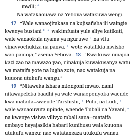
*
mwili;
Na watakaouawa na Yehova watakuwa wengi.
17
“Wale wanaojitakasa na kujisafisha ili waingie
+
*
kwenye bustani
wakimfuata yule aliye katikati,
+
wale wanaokula nyama ya nguruwe
na vitu
+
vinavyochukiza na panya,
wote watafikia mwisho
18
wao pamoja,” asema Yehova.
“Kwa kuwa ninajua
kazi zao na mawazo yao, ninakuja kuwakusanya watu
wa mataifa yote na lugha zote, nao watakuja na
kuuona utukufu wangu.”
19
“Nitaweka ishara miongoni mwao, nami
nitawapeleka baadhi ya wale wanaoponyoka waende
+
+
kwa mataifa—waende Tarshishi,
Pulu, na Ludi,
+
wale wanaouvuta upinde, waende Tubali na Yavani,
na kwenye visiwa vilivyo mbali sana—mataifa
ambayo hayajasikia habari kunihusu wala kuuona
utukufu wangu; nao watatangaza utukufu wangu