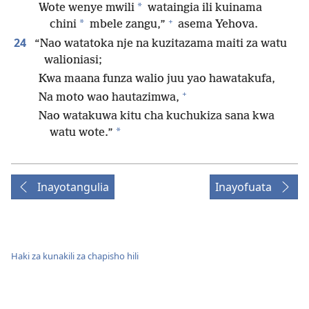
*
Wote wenye mwili
wataingia ili kuinama
+
*
chini
mbele zangu,”
asema Yehova.
24
“Nao watatoka nje na kuzitazama maiti za watu
walioniasi;
Kwa maana funza walio juu yao hawatakufa,
+
Na moto wao hautazimwa,
Nao watakuwa kitu cha kuchukiza sana kwa
*
watu wote.”
Inayotangulia
Inayofuata
Haki za kunakili za chapisho hili