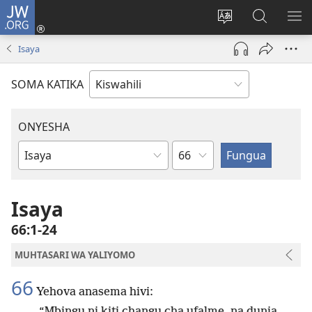
JW.ORG
Ingia
(opens
Badili
Tafuta
ON
new
lugha
Katika
ME
Isaya
window)
ya
JW.ORG
tovuti
SOMA KATIKA
ONYESHA
Sura
Kitabu
cha
Biblia
Isaya
66:1-24
MUHTASARI WA YALIYOMO
66
Yehova anasema hivi:
“Mbingu ni kiti changu cha ufalme, na dunia