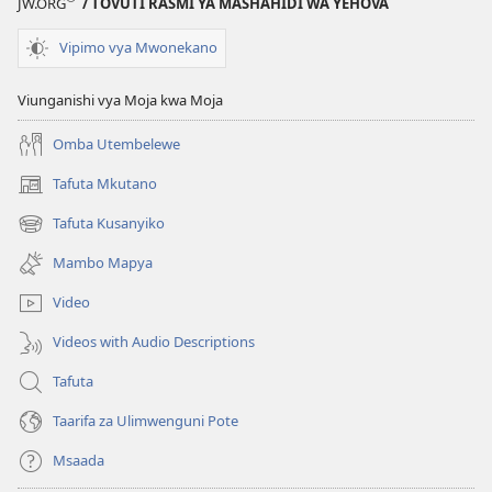
JW.ORG
/ TOVUTI RASMI YA MASHAHIDI WA YEHOVA
Vipimo vya Mwonekano
Viunganishi vya Moja kwa Moja
Omba Utembelewe
Tafuta Mkutano
(opens
new
Tafuta Kusanyiko
(opens
window)
new
Mambo Mapya
window)
Video
Videos with Audio Descriptions
Tafuta
Taarifa za Ulimwenguni Pote
Msaada