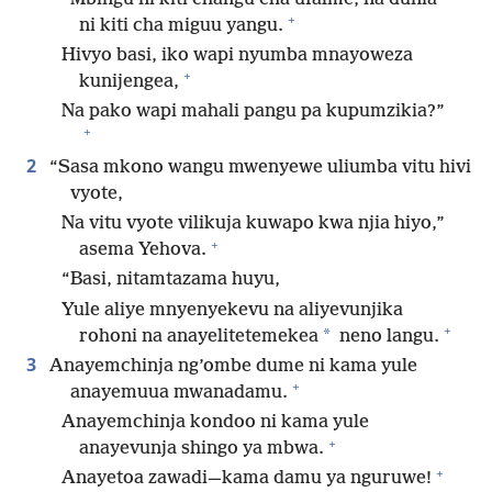
+
ni kiti cha miguu yangu.
Hivyo basi, iko wapi nyumba mnayoweza
+
kunijengea,
Na pako wapi mahali pangu pa kupumzikia?”
+
2
“Sasa mkono wangu mwenyewe uliumba vitu hivi
vyote,
Na vitu vyote vilikuja kuwapo kwa njia hiyo,”
+
asema Yehova.
“Basi, nitamtazama huyu,
Yule aliye mnyenyekevu na aliyevunjika
+
*
rohoni na anayelitetemekea
neno langu.
3
Anayemchinja ng’ombe dume ni kama yule
+
anayemuua mwanadamu.
Anayemchinja kondoo ni kama yule
+
anayevunja shingo ya mbwa.
+
Anayetoa zawadi—kama damu ya nguruwe!