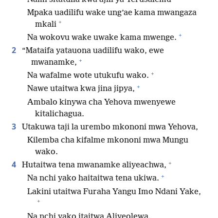
Mpaka uadilifu wake ung’ae kama mwangaza
+
mkali
+
Na wokovu wake uwake kama mwenge.
2
“Mataifa yatauona uadilifu wako, ewe
+
mwanamke,
+
Na wafalme wote utukufu wako.
+
Nawe utaitwa kwa jina jipya,
Ambalo kinywa cha Yehova mwenyewe
kitalichagua.
3
Utakuwa taji la urembo mkononi mwa Yehova,
Kilemba cha kifalme mkononi mwa Mungu
wako.
+
4
Hutaitwa tena mwanamke aliyeachwa,
+
Na nchi yako haitaitwa tena ukiwa.
Lakini utaitwa Furaha Yangu Imo Ndani Yake,
+
Na nchi yako itaitwa Aliyeolewa.