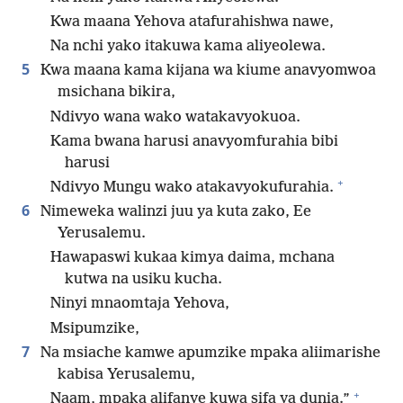
Kwa maana Yehova atafurahishwa nawe,
Na nchi yako itakuwa kama aliyeolewa.
5
Kwa maana kama kijana wa kiume anavyomwoa
msichana bikira,
Ndivyo wana wako watakavyokuoa.
Kama bwana harusi anavyomfurahia bibi
harusi
+
Ndivyo Mungu wako atakavyokufurahia.
6
Nimeweka walinzi juu ya kuta zako, Ee
Yerusalemu.
Hawapaswi kukaa kimya daima, mchana
kutwa na usiku kucha.
Ninyi mnaomtaja Yehova,
Msipumzike,
7
Na msiache kamwe apumzike mpaka aliimarishe
kabisa Yerusalemu,
+
Naam, mpaka alifanye kuwa sifa ya dunia.”