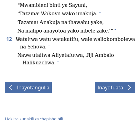
“Mwambieni binti ya Sayuni,
+
‘Tazama! Wokovu wako unakuja.
Tazama! Anakuja na thawabu yake,
+
Na malipo anayotoa yako mbele zake.’”
12
Wataitwa watu watakatifu, wale waliokombolewa
+
na Yehova,
Nawe utaitwa Aliyetafutwa, Jiji Ambalo
+
Halikuachwa.
Inayotangulia
Inayofuata
Haki za kunakili za chapisho hili