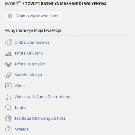
®
JW.ORG
/ TOVUTI RASMI YA MASHAHIDI WA YEHOVA
Vipimo vya Mwonekano
Viunganishi vya Moja kwa Moja
Omba Utembelewe
Tafuta Mkutano
(opens
new
Tafuta Kusanyiko
(opens
window)
new
Mambo Mapya
window)
Video
Videos with Audio Descriptions
Tafuta
Taarifa za Ulimwenguni Pote
Msaada