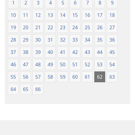
Ulimwengu
Ulimwengu
1
2
3
4
5
6
7
8
9
Mpya
Mpya
10
11
12
13
14
15
16
17
18
(Toleo
(Toleo
la
la
19
20
21
22
23
24
25
26
27
2017)
2017)
28
29
30
31
32
33
34
35
36
37
38
39
40
41
42
43
44
45
46
47
48
49
50
51
52
53
54
55
56
57
58
59
60
61
62
63
64
65
66