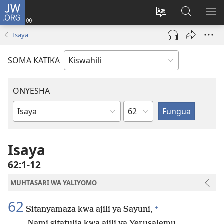
JW.ORG
Ingia
(opens
Badili
Tafuta
ON
new
lugha
Katika
ME
Isaya
window)
ya
JW.ORG
tovuti
SOMA KATIKA
ONYESHA
Sura
Kitabu
cha
Biblia
Isaya
62:1-12
MUHTASARI WA YALIYOMO
62
+
Sitanyamaza kwa ajili ya Sayuni,
Nami sitatulia kwa ajili ya Yerusalemu