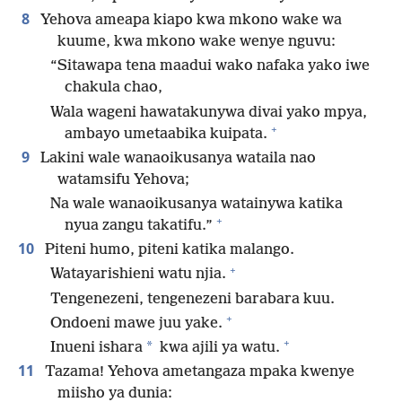
8
Yehova ameapa kiapo kwa mkono wake wa
kuume, kwa mkono wake wenye nguvu:
“Sitawapa tena maadui wako nafaka yako iwe
chakula chao,
Wala wageni hawatakunywa divai yako mpya,
+
ambayo umetaabika kuipata.
9
Lakini wale wanaoikusanya wataila nao
watamsifu Yehova;
Na wale wanaoikusanya watainywa katika
+
nyua zangu takatifu.”
10
Piteni humo, piteni katika malango.
+
Watayarishieni watu njia.
Tengenezeni, tengenezeni barabara kuu.
+
Ondoeni mawe juu yake.
+
*
Inueni ishara
kwa ajili ya watu.
11
Tazama! Yehova ametangaza mpaka kwenye
miisho ya dunia: