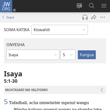
JW.ORG
Ingia
(opens
Badili
Tafuta
ON
new
lugha
Katika
ME
Isaya
window)
ya
JW.ORG
tovuti
SOMA KATIKA
ONYESHA
Sura
Kitabu
cha
Biblia
Isaya
5:1-30
MUHTASARI WA YALIYOMO
5
Tafadhali, acha nimwimbie mpenzi wangu
Wimbo kuhusu mpenzi wangu na shamba lake