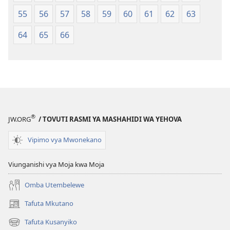
55
56
57
58
59
60
61
62
63
64
65
66
®
JW.ORG
/ TOVUTI RASMI YA MASHAHIDI WA YEHOVA
Vipimo vya Mwonekano
Viunganishi vya Moja kwa Moja
Omba Utembelewe
Tafuta Mkutano
(opens
new
Tafuta Kusanyiko
(opens
window)