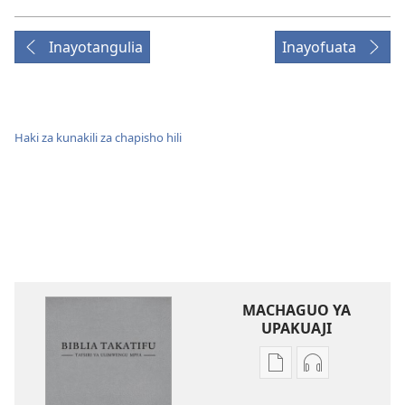
Inayotangulia
Inayofuata
Haki za kunakili za chapisho hili
MACHAGUO YA
UPAKUAJI
Mbinu
Mbinu
za
za