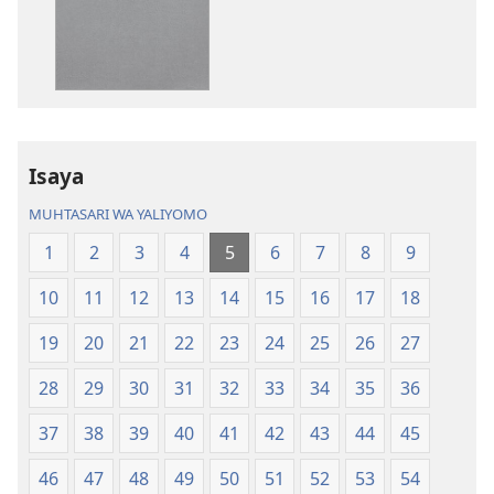
kupakua
kupakua
machapisho
faili
ya
za
elektroni
audio
Biblia
Biblia
Takatifu
Takatifu
—
—
Isaya
Tafsiri
Tafsiri
MUHTASARI WA YALIYOMO
ya
ya
Ulimwengu
Ulimwengu
1
2
3
4
5
6
7
8
9
Mpya
Mpya
10
11
12
13
14
15
16
17
18
(Toleo
(Toleo
la
la
19
20
21
22
23
24
25
26
27
2017)
2017)
28
29
30
31
32
33
34
35
36
37
38
39
40
41
42
43
44
45
46
47
48
49
50
51
52
53
54