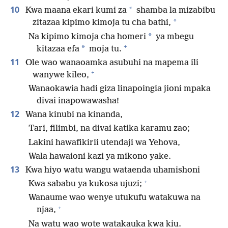
10
*
Kwa maana ekari kumi za
shamba la mizabibu
*
zitazaa kipimo kimoja tu cha bathi,
*
Na kipimo kimoja cha homeri
ya mbegu
+
*
kitazaa efa
moja tu.
11
Ole wao wanaoamka asubuhi na mapema ili
+
wanywe kileo,
Wanaokawia hadi giza linapoingia jioni mpaka
divai inapowawasha!
12
Wana kinubi na kinanda,
Tari, filimbi, na divai katika karamu zao;
Lakini hawafikirii utendaji wa Yehova,
Wala hawaioni kazi ya mikono yake.
13
Kwa hiyo watu wangu wataenda uhamishoni
+
Kwa sababu ya kukosa ujuzi;
Wanaume wao wenye utukufu watakuwa na
+
njaa,
Na watu wao wote watakauka kwa kiu.