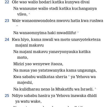
22
Ole wao walio hodari katika kunywa divai
Na wanaume walio stadi katika kuchanganya
+
vileo,
23
Wale wanaomwondolea mwovu hatia kwa rushwa
+
+
Na wanaomnyima haki mwadilifu!
24
Kwa hiyo, kama mwali wa moto unavyoteketeza
majani makavu
Na majani makavu yanavyonyauka katika
moto,
Mizizi yao wenyewe itaoza,
Na maua yao yatatawanyika kama ungaunga,
*
Kwa sababu walikataa sheria
ya Yehova wa
majeshi,
+
Na kulidharau neno la Mtakatifu wa Israeli.
25
Ndiyo sababu hasira ya Yehova inawaka dhidi
ya watu wake,