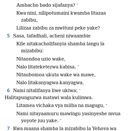
+
Ambacho bado sijafanya?
Kwa nini, nilipotumaini kwamba litazaa
zabibu,
Lilizaa zabibu za mwituni peke yake?
5
Sasa, tafadhali, acheni niwaambie
Kile nitakacholifanyia shamba langu la
mizabibu:
Nitaondoa uzio wake,
+
Nalo litateketezwa kabisa.
Nitaubomoa ukuta wake wa mawe,
Nalo litakanyagwa-kanyagwa.
+
6
Nami nitalifanya liwe ukiwa;
Halitapunguzwa matawi wala kulimwa.
+
Litamea vichaka vya miiba na magugu,
Nami nitayaamuru mawingu yasinyeshe mvua
+
yoyote juu yake.
7
Kwa maana shamba la mizabibu la Yehova wa