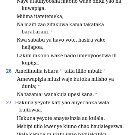
Naye ataunyoosha mkono wake dhidi yao na
+
kuwapiga.
Milima itatetemeka,
Na maiti zao zitakuwa kama takataka
+
barabarani.
Kwa sababu ya hayo yote, hasira yake
haijapoa,
Lakini mkono wake bado umenyooshwa ili
kupiga.
+
26
*
Ameliinulia ishara
taifa lililo mbali;
Amewapigia mluzi waje kutoka miisho ya
+
dunia;
+
Na tazama! wanakuja upesi sana.
27
Hakuna yeyote kati yao aliyechoka wala
kujikwaa.
Hakuna yeyote anayesinzia au kulala.
Mshipi ulio kwenye kiuno chao haujalegezwa,
Wala kamba za viatu vyao hazijakatika.