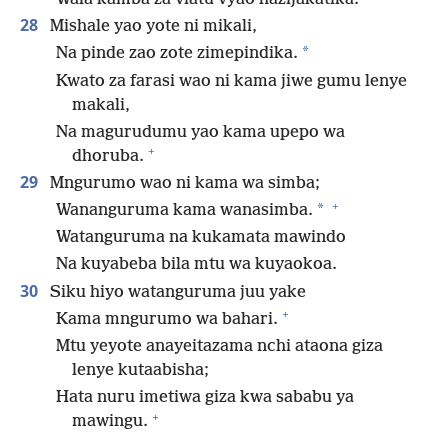
28
Mishale yao yote ni mikali,
*
Na pinde zao zote zimepindika.
Kwato za farasi wao ni kama jiwe gumu lenye
makali,
Na magurudumu yao kama upepo wa
+
dhoruba.
29
Mngurumo wao ni kama wa simba;
+
*
Wananguruma kama wanasimba.
Watanguruma na kukamata mawindo
Na kuyabeba bila mtu wa kuyaokoa.
30
Siku hiyo watanguruma juu yake
+
Kama mngurumo wa bahari.
Mtu yeyote anayeitazama nchi ataona giza
lenye kutaabisha;
Hata nuru imetiwa giza kwa sababu ya
+
mawingu.