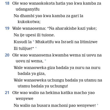
18
Ole wao wanaokokota hatia yao kwa kamba za
udanganyifu
Na dhambi yao kwa kamba za gari la
kukokotwa;
19
Wale wanaosema: “Na aharakishe kazi yake;
Na ije upesi ili tuione.
*
Kusudi la
Mtakatifu wa Israeli na litimizwe
+
Ili tulijue!”
20
Ole wao wanaosema kwamba wema ni uovu na
+
uovu ni wema,
Wale wanaoweka giza badala ya nuru na nuru
badala ya giza,
Wale wanaoweka uchungu badala ya utamu na
utamu badala ya uchungu!
21
Ole wao walio na hekima katika macho yao
wenyewe
+
Na walio na busara machoni pao wenyewe!