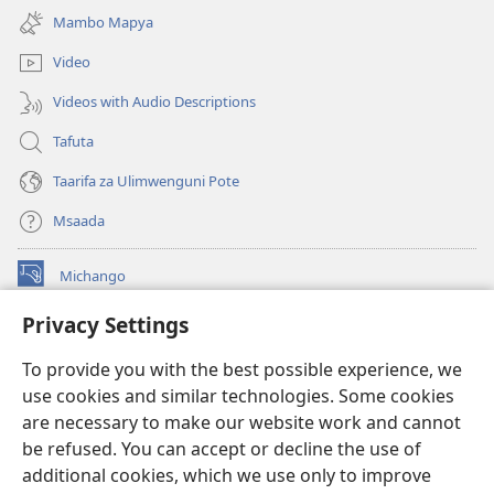
new
Mambo Mapya
window)
Video
Videos with Audio Descriptions
Tafuta
Taarifa za Ulimwenguni Pote
Msaada
Michango
(opens
new
Privacy Settings
window)
Watchtower MAKTABA KWENYE MTANDAO™
(opens
To provide you with the best possible experience, we
new
®
JW Hub
window)
use cookies and similar technologies. Some cookies
(opens
new
are necessary to make our website work and cannot
®
JW Library
window)
be refused. You can accept or decline the use of
additional cookies, which we use only to improve
Watchtower Library