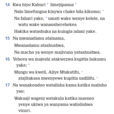
14
*
*
Kwa hiyo Kaburi
limejipanua
+
Nalo limefungua kinywa chake bila kikomo;
*
Na fahari yake,
umati wake wenye kelele, na
watu wake wanaosherehekea
Hakika watashuka na kuingia ndani yake.
15
Na mwanadamu atainama,
Mwanadamu atashushwa,
Na macho ya wenye majivuno yatashushwa.
16
Yehova wa majeshi atakwezwa kupitia hukumu
*
yake;
+
Mungu wa kweli, Aliye Mtakatifu,
+
atajitakasa mwenyewe kupitia uadilifu.
17
Na wanakondoo watalisha kama katika malisho
yao;
Wakaaji wageni watakula katika maeneo
yenye ukiwa ya wanyama waliolishwa
vizuri.