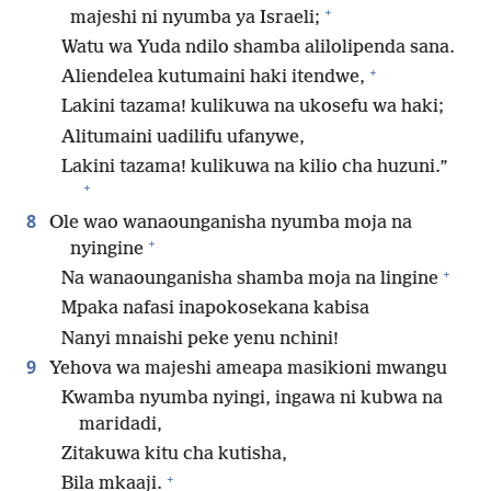
+
majeshi ni nyumba ya Israeli;
Watu wa Yuda ndilo shamba alilolipenda sana.
+
Aliendelea kutumaini haki itendwe,
Lakini tazama! kulikuwa na ukosefu wa haki;
Alitumaini uadilifu ufanywe,
Lakini tazama! kulikuwa na kilio cha huzuni.”
+
8
Ole wao wanaounganisha nyumba moja na
+
nyingine
+
Na wanaounganisha shamba moja na lingine
Mpaka nafasi inapokosekana kabisa
Nanyi mnaishi peke yenu nchini!
9
Yehova wa majeshi ameapa masikioni mwangu
Kwamba nyumba nyingi, ingawa ni kubwa na
maridadi,
Zitakuwa kitu cha kutisha,
+
Bila mkaaji.