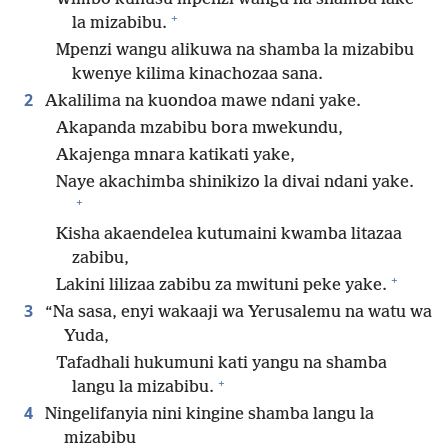
+
la mizabibu.
Mpenzi wangu alikuwa na shamba la mizabibu
kwenye kilima kinachozaa sana.
2
Akalilima na kuondoa mawe ndani yake.
Akapanda mzabibu bora mwekundu,
Akajenga mnara katikati yake,
Naye akachimba shinikizo la divai ndani yake.
+
Kisha akaendelea kutumaini kwamba litazaa
zabibu,
+
Lakini lilizaa zabibu za mwituni peke yake.
3
“Na sasa, enyi wakaaji wa Yerusalemu na watu wa
Yuda,
Tafadhali hukumuni kati yangu na shamba
+
langu la mizabibu.
4
Ningelifanyia nini kingine shamba langu la
mizabibu