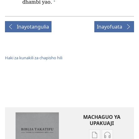
+
dhambi yao.
Inayotangulia
Inayofuata
Haki za kunakili za chapisho hili
MACHAGUO YA
UPAKUAJI
Mbinu
Mbinu