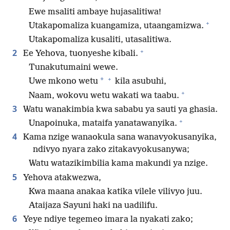
Ewe msaliti ambaye hujasalitiwa!
+
Utakapomaliza kuangamiza, utaangamizwa.
Utakapomaliza kusaliti, utasalitiwa.
+
2
Ee Yehova, tuonyeshe kibali.
Tunakutumaini wewe.
+
*
Uwe mkono wetu
kila asubuhi,
+
Naam, wokovu wetu wakati wa taabu.
3
Watu wanakimbia kwa sababu ya sauti ya ghasia.
+
Unapoinuka, mataifa yanatawanyika.
4
Kama nzige wanaokula sana wanavyokusanyika,
ndivyo nyara zako zitakavyokusanywa;
Watu watazikimbilia kama makundi ya nzige.
5
Yehova atakwezwa,
Kwa maana anakaa katika vilele vilivyo juu.
Ataijaza Sayuni haki na uadilifu.
6
Yeye ndiye tegemeo imara la nyakati zako;