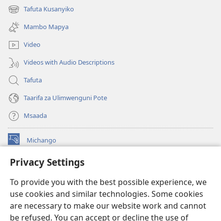
new
Tafuta Kusanyiko
(opens
window)
new
Mambo Mapya
window)
Video
Videos with Audio Descriptions
Tafuta
Taarifa za Ulimwenguni Pote
Msaada
Michango
(opens
new
Privacy Settings
window)
Watchtower MAKTABA KWENYE MTANDAO™
(opens
To provide you with the best possible experience, we
new
®
JW Hub
window)
use cookies and similar technologies. Some cookies
(opens
new
are necessary to make our website work and cannot
®
JW Library
window)
be refused. You can accept or decline the use of