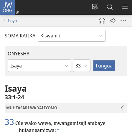
JW.ORG
Ingia
(opens
Badili
Tafuta
ON
new
lugha
Katika
ME
Isaya
window)
ya
JW.ORG
tovuti
SOMA KATIKA
ONYESHA
Sura
Kitabu
cha
Biblia
Isaya
33:1-24
MUHTASARI WA YALIYOMO
33
Ole wako wewe, mwangamizaji ambaye
+
hujaangamizwa;