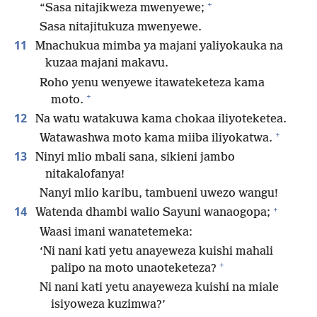
+
“Sasa nitajikweza mwenyewe;
Sasa nitajitukuza mwenyewe.
11
Mnachukua mimba ya majani yaliyokauka na
kuzaa majani makavu.
Roho yenu wenyewe itawateketeza kama
+
moto.
12
Na watu watakuwa kama chokaa iliyoteketea.
+
Watawashwa moto kama miiba iliyokatwa.
13
Ninyi mlio mbali sana, sikieni jambo
nitakalofanya!
Nanyi mlio karibu, tambueni uwezo wangu!
+
14
Watenda dhambi walio Sayuni wanaogopa;
Waasi imani wanatetemeka:
‘Ni nani kati yetu anayeweza kuishi mahali
+
palipo na moto unaoteketeza?
Ni nani kati yetu anayeweza kuishi na miale
isiyoweza kuzimwa?’