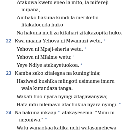
Atakuwa kwetu eneo la mito, la mifereji
mipana,
Ambako hakuna kundi la merikebu
litakaloenda huko
Na hakuna meli za kifahari zitakazopita huko.
+
22
Kwa maana Yehova ni Mwamuzi wetu,
+
Yehova ni Mpaji-sheria wetu,
+
Yehova ni Mfalme wetu;
+
Yeye Ndiye atakayetuokoa.
23
Kamba zako zitalegea na kuning’inia;
Haziwezi kushika mlingoti usimame imara
wala kutandaza tanga.
Wakati huo nyara nyingi zitagawanywa;
+
Hata mtu mlemavu atachukua nyara nyingi.
24
*
Na hakuna mkaaji
atakayesema: “Mimi ni
+
mgonjwa.”
Watu wanaokaa katika nchi watasamehewa