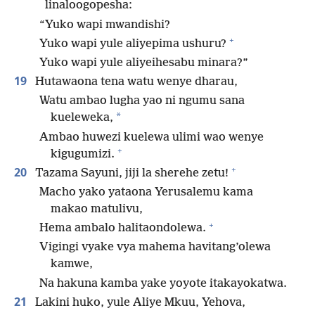
linaloogopesha:
“Yuko wapi mwandishi?
+
Yuko wapi yule aliyepima ushuru?
Yuko wapi yule aliyeihesabu minara?”
19
Hutawaona tena watu wenye dharau,
Watu ambao lugha yao ni ngumu sana
*
kueleweka,
Ambao huwezi kuelewa ulimi wao wenye
+
kigugumizi.
+
20
Tazama Sayuni, jiji la sherehe zetu!
Macho yako yataona Yerusalemu kama
makao matulivu,
+
Hema ambalo halitaondolewa.
Vigingi vyake vya mahema havitang’olewa
kamwe,
Na hakuna kamba yake yoyote itakayokatwa.
21
Lakini huko, yule Aliye Mkuu, Yehova,