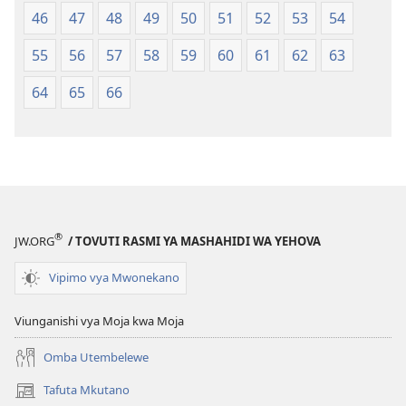
46
47
48
49
50
51
52
53
54
55
56
57
58
59
60
61
62
63
64
65
66
®
JW.ORG
/ TOVUTI RASMI YA MASHAHIDI WA YEHOVA
Vipimo vya Mwonekano
Viunganishi vya Moja kwa Moja
Omba Utembelewe
Tafuta Mkutano
(opens