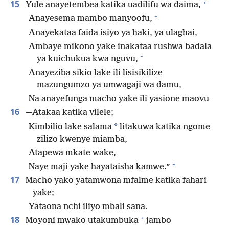
+
15
Yule anayetembea katika uadilifu wa daima,
+
Anayesema mambo manyoofu,
Anayekataa faida isiyo ya haki, ya ulaghai,
Ambaye mikono yake inakataa rushwa badala
+
ya kuichukua kwa nguvu,
Anayeziba sikio lake ili lisisikilize
mazungumzo ya umwagaji wa damu,
Na anayefunga macho yake ili yasione maovu
16
—
Atakaa katika vilele;
*
Kimbilio lake salama
litakuwa katika ngome
zilizo kwenye miamba,
Atapewa mkate wake,
+
Naye maji yake hayataisha kamwe.”
17
Macho yako yatamwona mfalme katika fahari
yake;
Yataona nchi iliyo mbali sana.
18
*
Moyoni mwako utakumbuka
jambo