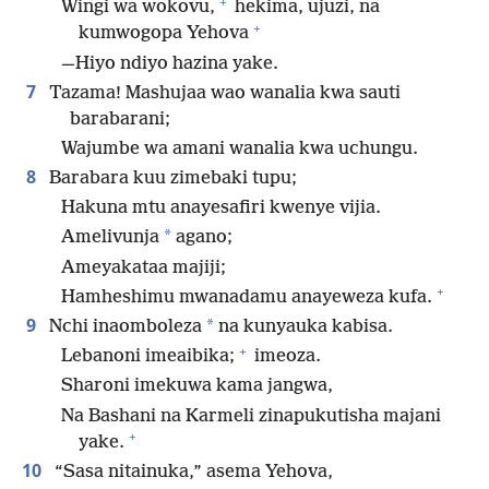
+
Wingi wa wokovu,
hekima, ujuzi, na
+
kumwogopa Yehova
—Hiyo ndiyo hazina yake.
7
Tazama! Mashujaa wao wanalia kwa sauti
barabarani;
Wajumbe wa amani wanalia kwa uchungu.
8
Barabara kuu zimebaki tupu;
Hakuna mtu anayesafiri kwenye vijia.
*
Amelivunja
agano;
Ameyakataa majiji;
+
Hamheshimu mwanadamu anayeweza kufa.
9
*
Nchi inaomboleza
na kunyauka kabisa.
+
Lebanoni imeaibika;
imeoza.
Sharoni imekuwa kama jangwa,
Na Bashani na Karmeli zinapukutisha majani
+
yake.
10
“Sasa nitainuka,” asema Yehova,