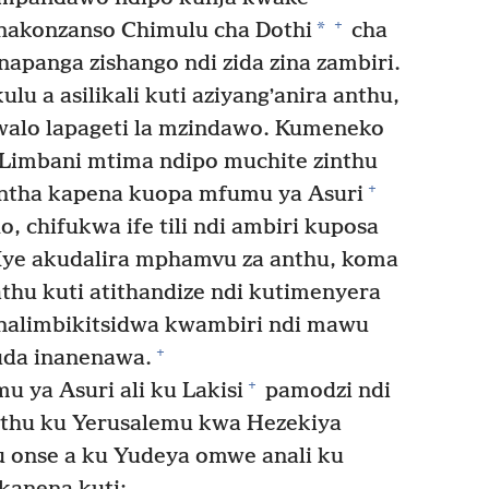
+
*
akonzanso Chimulu cha Dothi
cha
apanga zishango ndi zida zina zambiri.
u a asilikali kuti aziyangʼanira anthu,
alo lapageti la mzindawo. Kumeneko
Limbani mtima ndipo muchite zinthu
+
tha kapena kuopa mfumu ya Asuri
lo, chifukwa ife tili ndi ambiri kuposa
Iye akudalira mphamvu za anthu, koma
athu kuti atithandize ndi kutimenyera
alimbikitsidwa kwambiri ndi mawu
+
da inanenawa.
+
 ya Asuri ali ku Lakisi
pamodzi ndi
anthu ku Yerusalemu kwa Hezekiya
 onse a ku Yudeya omwe anali ku