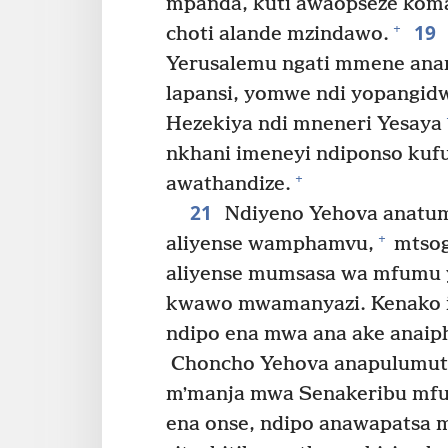
mpanda, kuti awaopseze koma
19
+
choti alande mzindawo.
Yerusalemu ngati mmene anan
lapansi, yomwe ndi yopangidw
Hezekiya ndi mneneri Yesaya
nkhani imeneyi ndiponso kuf
+
awathandize.
21
Ndiyeno Yehova anatum
+
aliyense wamphamvu,
mtsog
aliyense mumsasa wa mfumu 
kwawo mwamanyazi. Kenako i
ndipo ena mwa ana ake anaiph
Choncho Yehova anapulumuts
mʼmanja mwa Senakeribu mf
ena onse, ndipo anawapatsa 