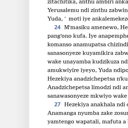
zitachitika, anthu ambiri an
Yerusalemu ndi zinthu zabwi
+
Yuda,
moti iye ankalemekez
24
Mʼmasiku amenewo, Hez
pangʼono kufa. Iye anapemph
komanso anamupatsa chizindi
sanasonyeze kuyamikira zabw
wake unayamba kudzikuza ndip
amukwiyire iyeyo, Yuda ndip
Hezekiya anadzichepetsa nʼk
Anadzichepetsa limodzi ndi a
sanawasonyeze mkwiyo wake 
27
Hezekiya anakhala ndi 
Anamanga nyumba zake zosu
yamtengo wapatali, mafuta a 