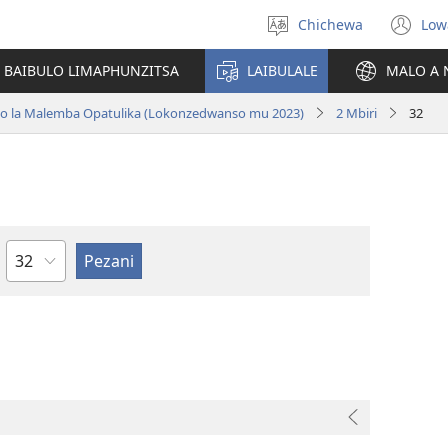
Chichewa
Low
Sankhani
(i
chinenero
ts
 BAIBULO LIMAPHUNZITSA
LAIBULALE
MALO A 
lin
ano la Malemba Opatulika (Lokonzedwanso mu 2023)
2 Mbiri
32
Chaputala