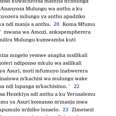
nso kuwachititsa mantha nʼcholinga
Ananyoza Mulungu wa anthu a ku
yozera milungu ya anthu apadziko
20
a ndi manja a anthu.
Koma Mfumu
+
mwana wa Amozi, ankapempherera
uulira Mulungu kumwamba kuti
iza mngelo yemwe anapha msilikali
oleri ndiponso mkulu wa asilikali
ya Asuri, moti mfumuyo inabwerera
nalowa mʼkachisi wa mulungu wake
22
+
a ndi lupanga mʼkachisimo.
a Hezekiya ndi anthu a ku Yerusalemu
umu ya Asuri komanso mʼmanja mwa
23
mpumulo mʼdziko lonselo.
Zimenezi