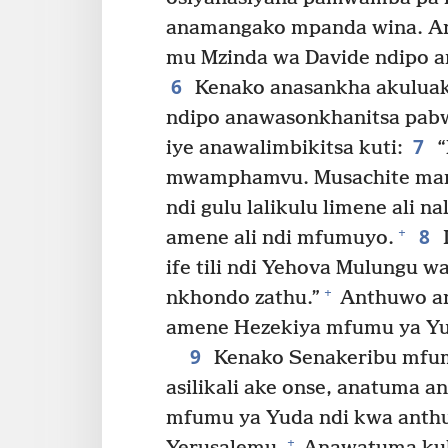
anamangako mpanda wina. An
mu Mzinda wa Davide ndipo an
6
Kenako anasankha akuluakul
ndipo anawasonkhanitsa pabw
7
iye anawalimbikitsa kuti:
“
mwamphamvu. Musachite man
ndi gulu lalikulu limene ali na
8
+
amene ali ndi mfumuyo.
ife tili ndi Yehova Mulungu w
+
nkhondo zathu.”
Anthuwo an
amene Hezekiya mfumu ya Yu
9
Kenako Senakeribu mfumu
asilikali ake onse, anatuma 
mfumu ya Yuda ndi kwa anthu
+