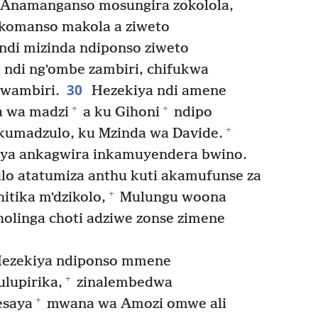
Anamanganso mosungira zokolola,
 komanso makola a ziweto
ndi mizinda ndiponso ziweto
 ndi ngʼombe zambiri, chifukwa
30
 wambiri.
Hezekiya ndi amene
+
+
 wa madzi
a ku Gihoni
ndipo
+
kumadzulo, ku Mzinda wa Davide.
kiya ankagwira inkamuyendera bwino.
o atatumiza anthu kuti akamufunse za
+
itika mʼdzikolo,
Mulungu woona
holinga choti adziwe zonse zimene
Hezekiya ndiponso mmene
+
lupirika,
zinalembedwa
+
esaya
mwana wa Amozi omwe ali