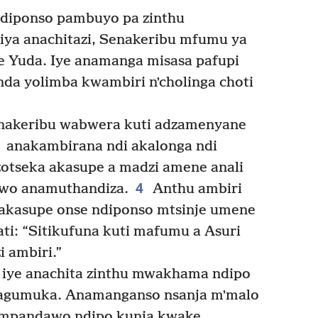
diponso pambuyo pa zinthu
ya anachitazi, Senakeribu mfumu ya
e Yuda. Iye anamanga misasa pafupi
nda yolimba kwambiri nʼcholinga choti
enakeribu wabwera kuti adzamenyane
anakambirana ndi akalonga ndi
 zotseka akasupe a madzi amene anali
4
iwo anamuthandiza.
Anthu ambiri
akasupe onse ndiponso mtsinje umene
i: “Sitikufuna kuti mafumu a Asuri
 ambiri.”
iye anachita zinthu mwakhama ndipo
gumuka. Anamanganso nsanja mʼmalo
 mpandawo ndipo kunja kwake