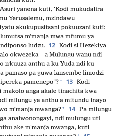
anena kuti:
suri yanena kuti, ‘Kodi mukudalira
 mu Yerusalemu, mzindawu
yatu akukupusitsani pokuuzani kuti:
ulumutsa mʼmanja mwa mfumu ya
12
 ndiponso ludzu.
Kodi si Hezekiya
+
alo okwezeka
a Mulungu wanu ndi
 nʼkuuza anthu a ku Yuda ndi ku
a pamaso pa guwa lansembe limodzi
13
+
zipereka pamenepo”?
Kodi
 makolo anga akale tinachita kwa
di milungu ya anthu a mitundu inayo
14
+
awo mʼmanja mwanga?
Pa milungu
a anaiwonongayi, ndi mulungu uti
nthu ake mʼmanja mwanga, kuti
+