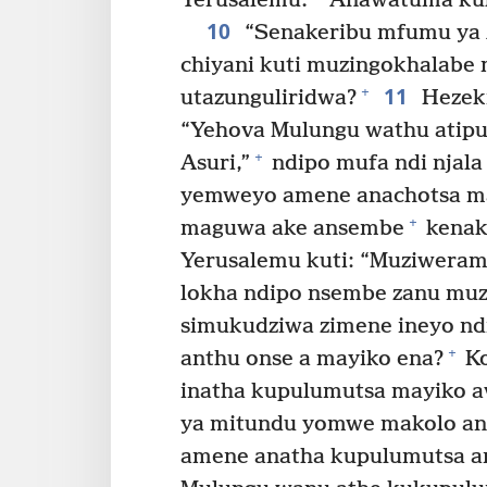
Yerusalemu.
Anawatuma kuk
10
“Senakeribu mfumu ya A
chiyani kuti muzingokhalabe
11
+
utazunguliridwa?
Hezeki
“Yehova Mulungu wathu atip
+
Asuri,”
ndipo mufa ndi njala
yemweyo amene anachotsa m
+
maguwa ake ansembe
kenako
Yerusalemu kuti: “Muziweram
lokha ndipo nsembe zanu mu
simukudziwa zimene ineyo ndi
+
anthu onse a mayiko ena?
Ko
inatha kupulumutsa mayiko 
ya mitundu yomwe makolo ang
amene anatha kupulumutsa a