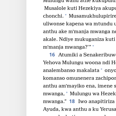
Mulungu wanu athe kukupul
Musalole kuti Hezekiya akup
+
chonchi.
Musamukhulupirire
uliwonse kapena wa mtundu 
anthu ake mʼmanja mwanga n
akale. Ndiye mukuganiza kut
+
mʼmanja mwanga?’”
16
Atumiki a Senakeribuwo
Yehova Mulungu woona ndi H
+
analembanso makalata
onyo
komanso omunenera zachipong
anthu amʼmayiko ena, imene 
+
mwanga,
Mulungu wa Hezeki
18
mwanga.”
Iwo anapitiriz
Ayuda, kwa anthu a ku Yeru