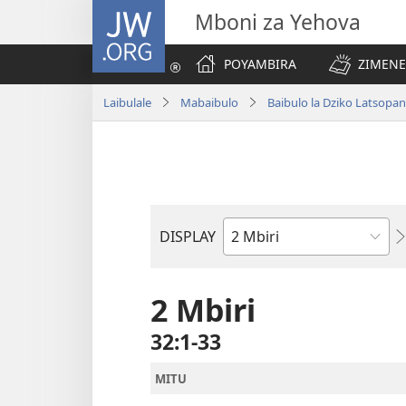
JW.ORG
Mboni za Yehova
POYAMBIRA
ZIMENE
Laibulale
Mabaibulo
Baibulo la Dziko Latsop
DISPLAY
Buku
la
M'Baibulo
2 Mbiri
32:1-33
MITU