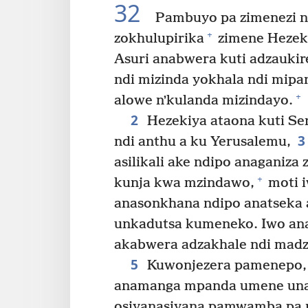
32
Pambuyo pa zimenezi n
+
zokhulupirika
zimene Hezeki
Asuri anabwera kuti adzaukir
ndi mizinda yokhala ndi mipa
+
alowe nʼkulanda mizindayo.
2
Hezekiya ataona kuti S
3
ndi anthu a ku Yerusalemu,
asilikali ake ndipo anaganiza
+
kunja kwa mzindawo,
moti 
anasonkhana ndipo anatseka 
unkadutsa kumeneko. Iwo anat
akabwera adzakhale ndi madzi
5
Kuwonjezera pamenepo, 
anamanga mpanda umene una
osiyanasiyana pamwamba pa