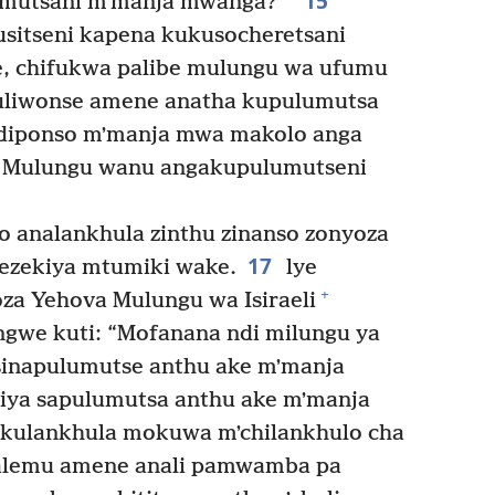
15
umutsani mʼmanja mwanga?
usitseni kapena kukusocheretsani
, chifukwa palibe mulungu wa ufumu
uliwonse amene anatha kupulumutsa
diponso mʼmanja mwa makolo anga
i Mulungu wanu angakupulumutseni
 analankhula zinthu zinanso zonyoza
17
ezekiya mtumiki wake.
lye
+
za Yehova Mulungu wa Isiraeli
we kuti: “Mofanana ndi milungu ya
sinapulumutse anthu ake mʼmanja
ya sapulumutsa anthu ake mʼmanja
a kulankhula mokuwa mʼchilankhulo cha
salemu amene anali pamwamba pa