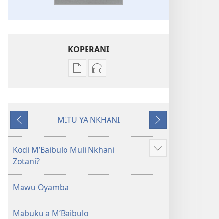
KOPERANI
Pangani
Koperani
Dounilodi
zinthu
Mabuku
zomvetsera
Ndi
Baibulo
MITU YA NKHANI
Zinthu
la
Yam'mbuyo
Yotsatira
Zina
Dziko
Baibulo
Latsopano
Kodi MʼBaibulo Muli Nkhani
Onani
la
la
Zotani?
Zowonjezera
Dziko
Malemba
Latsopano
Opatulika
Mawu Oyamba
la
(Lokonzedwanso
Malemba
mu
Mabuku a MʼBaibulo
Opatulika
2023)