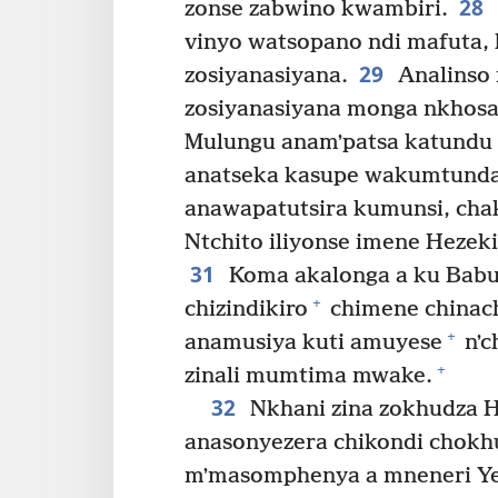
28
zonse zabwino kwambiri.
vinyo watsopano ndi mafuta,
29
zosiyanasiyana.
Analinso 
zosiyanasiyana monga nkhosa
Mulungu anamʼpatsa katundu
anatseka kasupe wakumtunda
anawapatutsira kumunsi, cha
Ntchito iliyonse imene Heze
31
Koma akalonga a ku Babul
+
chizindikiro
chimene chinach
+
anamusiya kuti amuyese
nʼc
+
zinali mumtima mwake.
32
Nkhani zina zokhudza 
anasonyezera chikondi chokhu
mʼmasomphenya a mneneri Y