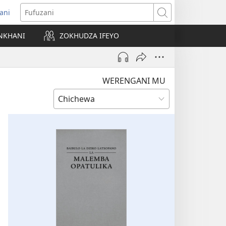
ani
matsegula
Fufuzani
amba
NKHANI
ZOKHUDZA IFEYO
a)
WERENGANI MU