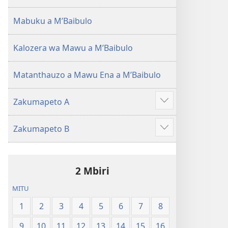
(Lokonzedwanso
mu
Mabuku a MʼBaibulo
2023)
Kalozera wa Mawu a MʼBaibulo
Matanthauzo a Mawu Ena a MʼBaibulo
Zakumapeto A
Onani
Zowonjezera
Zakumapeto B
Onani
Zowonjezera
2 Mbiri
MITU
1
2
3
4
5
6
7
8
9
10
11
12
13
14
15
16