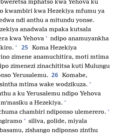
kabweretsa mphatso kwa Yehova ku
no kwambiri kwa Hezekiya mfumu ya
edwa ndi anthu a mitundu yonse.
ekiya anadwala mpaka kutsala
+
era kwa Yehova
ndipo anamuyankha
25
+
kiro.
Koma Hezekiya
ino zimene anamuchitira, moti mtima
o zimenezi zinachititsa kuti Mulungu
26
onso Yerusalemu.
Komabe,
+
usintha mtima wake wodzikuza.
nthu a ku Yerusalemu ndipo Yehova
+
mʼmasiku a Hezekiya.
+
chuma chambiri ndiponso ulemerero.
+
ngiramo
siliva, golide, miyala
basamu, zishango ndiponso zinthu