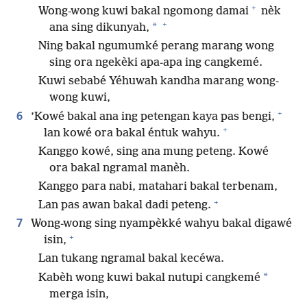
+
Wong-wong kuwi bakal ngomong damai
nèk
+
*
ana sing dikunyah,
Ning bakal ngumumké perang marang wong
sing ora ngekèki apa-apa ing cangkemé.
Kuwi sebabé Yéhuwah kandha marang wong-
wong kuwi,
+
6
’Kowé bakal ana ing petengan kaya pas bengi,
+
lan kowé ora bakal éntuk wahyu.
Kanggo kowé, sing ana mung peteng. Kowé
ora bakal ngramal manèh.
Kanggo para nabi, matahari bakal terbenam,
+
Lan pas awan bakal dadi peteng.
7
Wong-wong sing nyampèkké wahyu bakal digawé
+
isin,
Lan tukang ngramal bakal kecéwa.
*
Kabèh wong kuwi bakal nutupi cangkemé
merga isin,