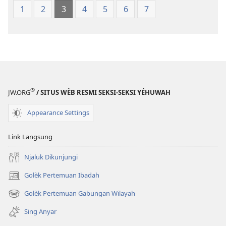
1
2
3
4
5
6
7
®
JW.ORG
/ SITUS WÈB RESMI SEKSI-SEKSI YÉHUWAH
Appearance Settings
Link Langsung
Njaluk Dikunjungi
Golèk Pertemuan Ibadah
(opens
new
Golèk Pertemuan Gabungan Wilayah
(opens
window)
new
Sing Anyar
window)