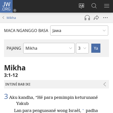
JW.ORG
Mlebu
(opens
Ganti
Golèk
KÉ
new
basa
JW.ORG
ME
Mikha
window)
situs
MACA NGANGGO BASA
Bab
PAJANG
Buku
Alkitab
Mikha
3:1-12
INTINÉ BAB IKI
3
Aku kandha, ”Hé para pemimpin keturunané
Yakub
+
Lan para penguasané wong Israèl,
padha