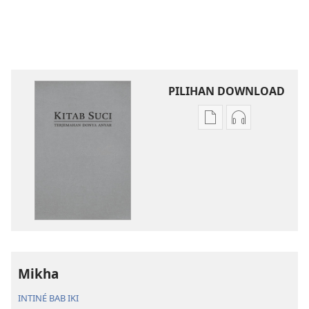
PILIHAN DOWNLOAD
Pilihan
Pilihan
kanggo
kanggo
download
download
publikasi
rekaman
digital
swara
Kitab
Kitab
Suci
Suci
Terjemahan
Terjemahan
Donya
Donya
Mikha
Anyar
Anyar
INTINÉ BAB IKI