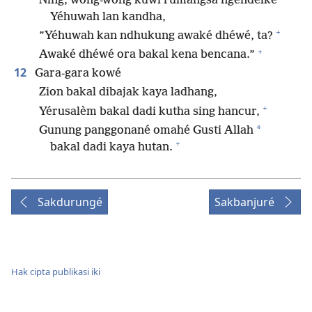
Ning, wong-wong kuwi rumangsa ngendelké
Yéhuwah lan kandha,
+
”Yéhuwah kan ndhukung awaké dhéwé, ta?
+
Awaké dhéwé ora bakal kena bencana.”
12
Gara-gara kowé
Zion bakal dibajak kaya ladhang,
+
Yérusalèm bakal dadi kutha sing hancur,
*
Gunung panggonané omahé Gusti Allah
+
bakal dadi kaya hutan.
Sakdurungé
Sakbanjuré
Hak cipta publikasi iki