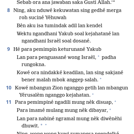
Sebab ora ana jawaban saka Gusti Allah.’”
8
Ning, aku nduwé kekuwatan sing gedhé merga
roh suciné Yéhuwah
Bèn aku isa tumindak adil lan kendel
Wektu ngandhani Yakub soal kejahatané lan
ngandhani Israèl soal dosané.
9
Hé para pemimpin keturunané Yakub
+
Lan para penguasané wong Israèl,
padha
rungokna.
Kowé ora nindakké keadilan, lan sing sakjané
+
bener malah mbok anggep salah.
10
Kowé mbangun Zion nganggo getih lan mbangun
+
Yérusalèm nganggo kejahatan.
+
11
Para pemimpiné ngadili mung nèk disuap,
+
Para imamé mulang mung nèk dibayar,
Lan para nabiné ngramal mung nèk diwènèhi
+
*
dhuwit.