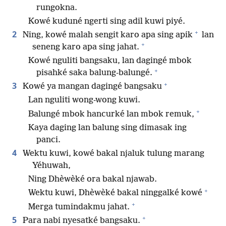
rungokna.
Kowé kuduné ngerti sing adil kuwi piyé.
+
2
Ning, kowé malah sengit karo apa sing apik
lan
+
seneng karo apa sing jahat.
Kowé nguliti bangsaku, lan dagingé mbok
+
pisahké saka balung-balungé.
+
3
Kowé ya mangan dagingé bangsaku
Lan nguliti wong-wong kuwi.
+
Balungé mbok hancurké lan mbok remuk,
Kaya daging lan balung sing dimasak ing
panci.
4
Wektu kuwi, kowé bakal njaluk tulung marang
Yéhuwah,
Ning Dhèwèké ora bakal njawab.
+
Wektu kuwi, Dhèwèké bakal ninggalké kowé
+
Merga tumindakmu jahat.
+
5
Para nabi nyesatké bangsaku.