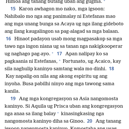
+
Himoa ang tanang butang uban ang gugma.
15
Karon awhagon mo nako, mga igsoon:
Nahibalo mo nga ang panimalay ni Estefanas mao
ang mga unang bunga sa Acaya ug nga ilang gideboto
ang ilang kaugalingon sa pag-alagad sa mga balaan.
16
Hinaot padayon usab mong magpasakop sa mga
tawo nga ingon niana ug sa tanan nga nakigkooperar
+
17
ug naghago pag-ayo.
Apan nalipay ko sa
+
pagkaania ni Estefanas,
Fortunato, ug Acaico, kay
18
sila naghulip kaninyo samtang wala mo dinhi.
Kay napalig-on nila ang akong espiritu ug ang
inyoha. Busa pabilhi ninyo ang mga tawong sama
kanila.
19
Ang mga kongregasyon sa Asia nangomosta
kaninyo. Si Aquila ug Prisca uban ang kongregasyon
+
nga anaa sa ilang balay
kinasingkasing nga
20
nangomosta kaninyo diha sa Ginoo.
Ang tanang
igsoon nangomosta kaninyo. Komostaha ang usag