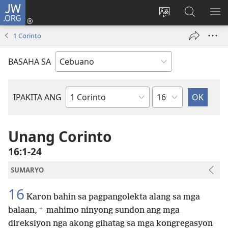
JW.ORG
Log
In
Ilisi
Pangitaa
IPA
(mo-
ang
sa
AN
1 Corinto
open
pinulongan
JW.ORG
ME
ug
sa
BASAHA SA
bag-
site
ong
window)
Kapitulo
IPAKITA ANG
Basahon
sa
Bibliya
Unang Corinto
16:1-24
SUMARYO
16
Karon bahin sa pagpangolekta alang sa mga
+
balaan,
mahimo ninyong sundon ang mga
direksiyon nga akong gihatag sa mga kongregasyon