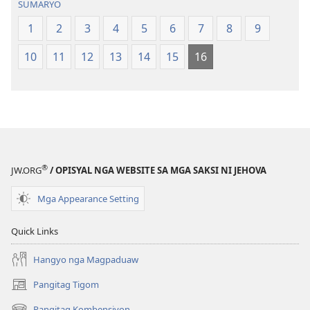
SUMARYO
sa
sa
Balaang
Balaang
1
2
3
4
5
6
7
8
9
Kasulatan
Kasulatan
10
11
12
13
14
15
16
(Gihubad
(Gihubad
Gikan
Gikan
sa
sa
2013
2013
nga
nga
Rebisadong
Rebisadong
Edisyon
Edisyon
®
JW.ORG
/ OPISYAL NGA WEBSITE SA MGA SAKSI NI JEHOVA
sa
sa
New
New
Mga Appearance Setting
World
World
Translation
Translation
Quick Links
of
of
the
the
Hangyo nga Magpaduaw
Holy
Holy
Pangitag Tigom
(mo-
Scriptures)
Scriptures)
open
Pangitag Kombensiyon