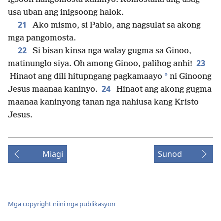
usa uban ang inigsoong halok.
21
Ako mismo, si Pablo, ang nagsulat sa akong
mga pangomosta.
22
Si bisan kinsa nga walay gugma sa Ginoo,
23
matinunglo siya. Oh among Ginoo, palihog anhi!
*
Hinaot ang dili hitupngang pagkamaayo
ni Ginoong
24
Jesus maanaa kaninyo.
Hinaot ang akong gugma
maanaa kaninyong tanan nga nahiusa kang Kristo
Jesus.
Miagi
Sunod
Mga copyright niini nga publikasyon