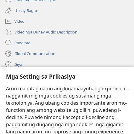
(mo-
ug
open
bag-
Unsay Bag-o
ug
ong
bag-
window)
Video
ong
window)
Video nga Dunay Audio Description
Pangitaa
Global Communication
Giya
Mga Setting sa Pribasiya
Donasyon
(mo-
open
Aron mahatag namo ang kinamaayohang experience,
ug
naggamit mig mga cookies ug susamang mga
Watchtower ONLINE NGA LIBRARYA
(mo-
bag-
teknolohiya. Ang ubang cookies importante aron mo-
open
ong
®
JW Hub
function ang among website ug dili ni puwedeng i-
ug
window)
(mo-
bag-
decline. Puwede nimong i-accept o i-decline ang
open
ong
®
JW Library
ug
paggamit ug dugang nga mga cookies, nga gigamit
window)
bag-
lang namo aron mo-improve ang imong experience.