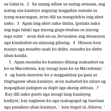
2
sa Galacia.
Sa unang adlaw sa matag semana, ang
matag usa kaninyo angayng maggahin sumala sa
iyang maarangan, aron dili na mangolekta inig-abot
3
nako.
Apan inig-abot nako dinha, ipadala nako
ang mga lalaki nga inyong giaprobahan sa inyong
+
mga sulat
aron dad-on sa Jerusalem ang donasyon
4
nga kinabubut-on ninyong gihatag.
Hinuon kon
maayo nga moadto usab ko didto, moadto ko didto
uban kanila.
5
Apan moanha ko kaninyo dihang makaabot na
+
ko sa Macedonia, kay moagi man ko sa Macedonia;
6
ug basin moestar ko o magpalabay pa gani sa
tingtugnaw uban kaninyo, aron mahatod ko ninyo ug
7
mapagikan paingon sa dapit nga akong adtoan.
Kay dili nako gusto nga moagi lang kaninyog
kadiyot, kay naglaom ko nga makagugol ug taastaas
+
*
nga panahon uban kaninyo,
kon itugot ni Jehova.