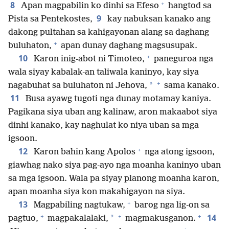
+
8
Apan magpabilin ko dinhi sa Efeso
hangtod sa
9
Pista sa Pentekostes,
kay nabuksan kanako ang
dakong pultahan sa kahigayonan alang sa daghang
+
buluhaton,
apan dunay daghang magsusupak.
+
10
Karon inig-abot ni Timoteo,
paneguroa nga
wala siyay kabalak-an taliwala kaninyo, kay siya
+
*
nagabuhat sa buluhaton ni Jehova,
sama kanako.
11
Busa ayawg tugoti nga dunay motamay kaniya.
Pagikana siya uban ang kalinaw, aron makaabot siya
dinhi kanako, kay naghulat ko niya uban sa mga
igsoon.
+
12
Karon bahin kang Apolos
nga atong igsoon,
giawhag nako siya pag-ayo nga moanha kaninyo uban
sa mga igsoon. Wala pa siyay planong moanha karon,
apan moanha siya kon makahigayon na siya.
+
13
Magpabiling nagtukaw,
barog nga lig-on sa
+
+
+
14
*
pagtuo,
magpakalalaki,
magmakusganon.