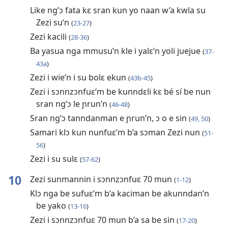
Like ng’ɔ fata kɛ sran kun yo naan w’a kwla su
Zezi su’n
(
23-27
)
Zezi kacili
(
28-36
)
Ba yasua nga mmusu’n kle i yalɛ’n yoli juejue
(
37-
43a
)
Zezi i wie’n i su bolɛ ekun
(
43b-45
)
Zezi i sɔnnzɔnfuɛ’m be kunndɛli kɛ bé sí be nun
sran ng’ɔ le ɲrun’n
(
46-48
)
Sran ng’ɔ tanndanman e ɲrun’n, ɔ o e sin
(
49, 50
)
Samari klɔ kun nunfuɛ’m b’a sɔman Zezi nun
(
51-
56
)
Zezi i su sulɛ
(
57-62
)
10
Zezi sunmannin i sɔnnzɔnfuɛ 70 mun
(
1-12
)
Klɔ nga be sufuɛ’m b’a kaciman be akunndan’n
be yako
(
13-16
)
Zezi i sɔnnzɔnfuɛ 70 mun b’a sa be sin
(
17-20
)