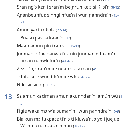
Sran ng’ɔ kɛn i sran’m be ɲrun kɛ ɔ si Klisi’n
(
8-12
)
Aɲanbeunfuɛ sinnglinfuɛ’n i wun ɲanndra’n
(
13-
21
)
Amun yaci kokolɛ
(
22-34
)
Bua akpasua kaan’n
(
32
)
Maan amun ɲin tran su
(
35-40
)
Junman difuɛ nanwlɛfuɛ nin junman difuɛ m’ɔ
timan nanwlɛfuɛ’n
(
41-48
)
Zezi ti’n, sran’m be nuan su sɛman
(
49-53
)
Ɔ fata kɛ e wun blɛ’m be wlɛ
(
54-56
)
Ndɛ siesielɛ
(
57-59
)
13
Sɛ amun kaciman amun akunndan’n, amún wú
(
1-
5
)
Figie waka mɔ w’a suman’n i wun ɲanndra’n
(
6-9
)
Bla kun mɔ tukpacɛ ti’n ɔ ti kluwa’n, ɔ yoli juejue
Wunmiɛn-lolɛ-cɛn’n nun
(
10-17
)