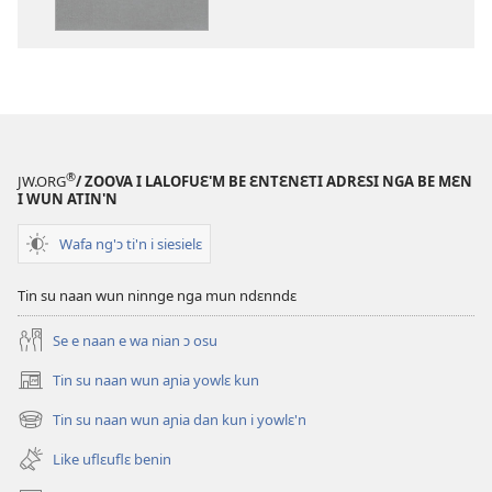
kanngan'm
be
su'n
i
falɛ
wafa'n
Ɲanmiɛn
®
JW.ORG
/ ZOOVA I LALOFUƐ'M BE ƐNTƐNƐTI ADRƐSI NGA BE MƐN
Ndɛ’n
I WUN ATIN'N
—
Wafa ng'ɔ ti'n i siesielɛ
Mɛn
Uflɛ
Tin su naan wun ninnge nga mun ndɛnndɛ
Biblu’n
Se e naan e wa nian ɔ osu
Tin su naan wun aɲia yowlɛ kun
(opens
new
Tin su naan wun aɲia dan kun i yowlɛ'n
(opens
window)
new
Like uflɛuflɛ benin
window)