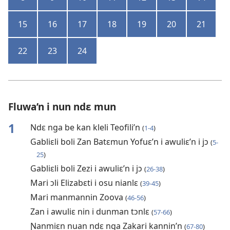
15
16
17
18
19
20
21
22
23
24
Fluwa’n i nun ndɛ mun
1
Ndɛ nga be kan kleli Teofili’n
(
1-4
)
Gabliɛli boli Zan Batɛmun Yofuɛ’n i awuliɛ’n i jɔ
(
5-
25
)
Gabliɛli boli Zezi i awuliɛ’n i jɔ
(
26-38
)
Mari ɔli Elizabɛti i osu nianlɛ
(
39-45
)
Mari manmannin Zoova
(
46-56
)
Zan i awuliɛ nin i dunman tɔnlɛ
(
57-66
)
Ɲanmiɛn nuan ndɛ nga Zakari kannin’n
(
67-80
)