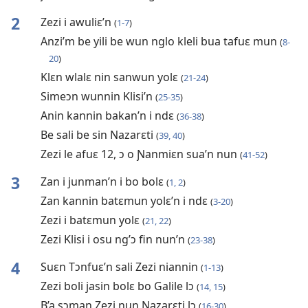
2
Zezi i awuliɛ’n
(
1-7
)
Anzi’m be yili be wun nglo kleli bua tafuɛ mun
(
8-
20
)
Klɛn wlalɛ nin sanwun yolɛ
(
21-24
)
Simeɔn wunnin Klisi’n
(
25-35
)
Anin kannin bakan’n i ndɛ
(
36-38
)
Be sali be sin Nazarɛti
(
39, 40
)
Zezi le afuɛ 12, ɔ o Ɲanmiɛn sua’n nun
(
41-52
)
3
Zan i junman’n i bo bolɛ
(
1, 2
)
Zan kannin batɛmun yolɛ’n i ndɛ
(
3-20
)
Zezi i batɛmun yolɛ
(
21, 22
)
Zezi Klisi i osu ng’ɔ fin nun’n
(
23-38
)
4
Suɛn Tɔnfuɛ’n sali Zezi niannin
(
1-13
)
Zezi boli jasin bolɛ bo Galile lɔ
(
14, 15
)
B’a sɔman Zezi nun Nazarɛti lɔ
(
16-30
)