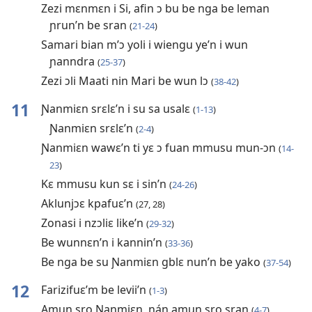
Zezi mɛnmɛn i Si, afin ɔ bu be nga be leman
ɲrun’n be sran
(
21-24
)
Samari bian m’ɔ yoli i wiengu ye’n i wun
ɲanndra
(
25-37
)
Zezi ɔli Maati nin Mari be wun lɔ
(
38-42
)
11
Ɲanmiɛn srɛlɛ’n i su sa usalɛ
(
1-13
)
Ɲanmiɛn srɛlɛ’n
(
2-4
)
Ɲanmiɛn wawɛ’n ti yɛ ɔ fuan mmusu mun-ɔn
(
14-
23
)
Kɛ mmusu kun sɛ i sin’n
(
24-26
)
Aklunjɔɛ kpafuɛ’n
(27, 28)
Zonasi i nzɔliɛ like’n
(
29-32
)
Be wunnɛn’n i kannin’n
(
33-36
)
Be nga be su Ɲanmiɛn gblɛ nun’n be yako
(
37-54
)
12
Farizifuɛ’m be levii’n
(
1-3
)
Amun sro Ɲanmiɛn, nán amun sro sran
(
4-7
)