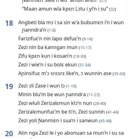
Ɲanmiɛn Sielɛ’n wo “amun afiɛn”
(
21
)
“Maan amun wla kpɛn Lɔtu i yi’n i su”
(
32
)
18
Angbeti bla mɔ i sa sin w’a bubumɛn i’n i wun
ɲanndra’n
(
1-8
)
Farizifuɛ’n nin lapo defuɛ’n
(
9-14
)
Zezi nin ba kanngan mun
(
15-17
)
Zifu kpɛn kun i kosan’n
(
18-30
)
Zezi i wie’n i su bolɛ ekun
(
31-34
)
Aɲinsifuɛ m’ɔ srɛsrɛ like’n, ɔ wunnin ase
(
35-43
)
19
Zezi ɔli Zase i wun lɔ
(
1-10
)
Minin blu’m be wun ɲanndra
(
11-27
)
Zezi wluli Zerizalɛmun klɔ’n nun
(
28-40
)
Zerizalɛmunfuɛ’m be ti’n, Zezi sunnin
(
41-44
)
Zezi yoli Ɲanmiɛn i sua’n i sanwun
(
45-48
)
20
Atin nga Zezi le i yo abonuan sa mun’n i su sa