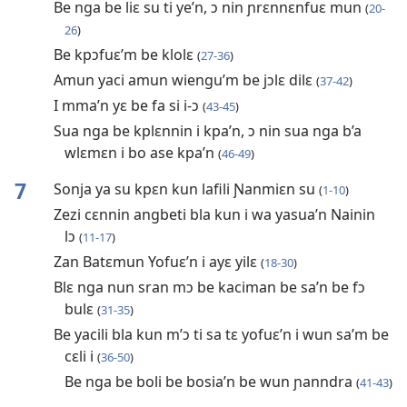
Be nga be liɛ su ti ye’n, ɔ nin ɲrɛnnɛnfuɛ mun
(
20-
26
)
Be kpɔfuɛ’m be klolɛ
(
27-36
)
Amun yaci amun wiengu’m be jɔlɛ dilɛ
(
37-42
)
I mma’n yɛ be fa si i-ɔ
(
43-45
)
Sua nga be kplɛnnin i kpa’n, ɔ nin sua nga b’a
wlɛmɛn i bo ase kpa’n
(
46-49
)
7
Sonja ya su kpɛn kun lafili Ɲanmiɛn su
(
1-10
)
Zezi cɛnnin angbeti bla kun i wa yasua’n Nainin
lɔ
(
11-17
)
Zan Batɛmun Yofuɛ’n i ayɛ yilɛ
(
18-30
)
Blɛ nga nun sran mɔ be kaciman be sa’n be fɔ
bulɛ
(
31-35
)
Be yacili bla kun m’ɔ ti sa tɛ yofuɛ’n i wun sa’m be
cɛli i
(
36-50
)
Be nga be boli be bosia’n be wun ɲanndra
(
41-43
)