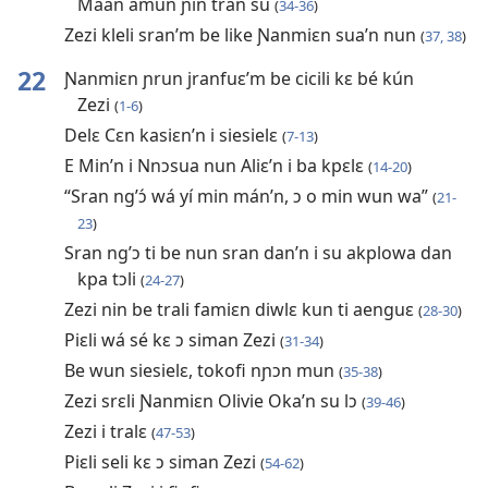
Maan amun ɲin tran su
(
34-36
)
Zezi kleli sran’m be like Ɲanmiɛn sua’n nun
(
37, 38
)
22
Ɲanmiɛn ɲrun jranfuɛ’m be cicili kɛ bé kún
Zezi
(
1-6
)
Delɛ Cɛn kasiɛn’n i siesielɛ
(
7-13
)
E Min’n i Nnɔsua nun Aliɛ’n i ba kpɛlɛ
(
14-20
)
“Sran ng’ɔ́ wá yí min mán’n, ɔ o min wun wa”
(
21-
23
)
Sran ng’ɔ ti be nun sran dan’n i su akplowa dan
kpa tɔli
(
24-27
)
Zezi nin be trali famiɛn diwlɛ kun ti aenguɛ
(
28-30
)
Piɛli wá sé kɛ ɔ siman Zezi
(
31-34
)
Be wun siesielɛ, tokofi nɲɔn mun
(
35-38
)
Zezi srɛli Ɲanmiɛn Olivie Oka’n su lɔ
(
39-46
)
Zezi i tralɛ
(
47-53
)
Piɛli seli kɛ ɔ siman Zezi
(
54-62
)