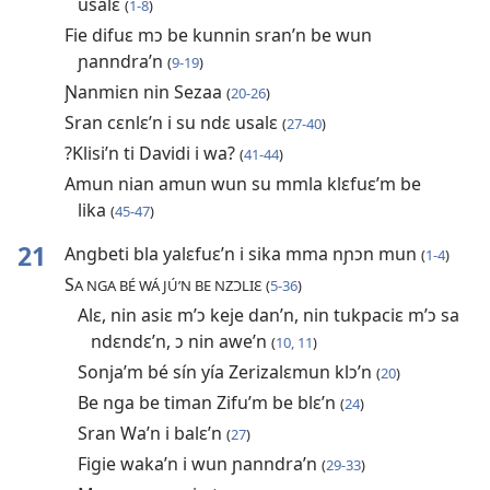
usalɛ
(
1-8
)
Fie difuɛ mɔ be kunnin sran’n be wun
ɲanndra’n
(
9-19
)
Ɲanmiɛn nin Sezaa
(
20-26
)
Sran cɛnlɛ’n i su ndɛ usalɛ
(
27-40
)
?Klisi’n ti Davidi i wa?
(
41-44
)
Amun nian amun wun su mmla klɛfuɛ’m be
lika
(
45-47
)
21
Angbeti bla yalɛfuɛ’n i sika mma nɲɔn mun
(
1-4
)
S
A NGA BÉ WÁ JÚ’N BE NZƆLIƐ (
5-36
)
Alɛ, nin asiɛ m’ɔ keje dan’n, nin tukpaciɛ m’ɔ sa
ndɛndɛ’n, ɔ nin awe’n
(
10, 11
)
Sonja’m bé sín yía Zerizalɛmun klɔ’n
(
20
)
Be nga be timan Zifu’m be blɛ’n
(
24
)
Sran Wa’n i balɛ’n
(
27
)
Figie waka’n i wun ɲanndra’n
(
29-33
)