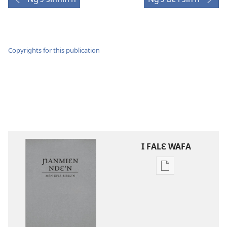
Copyrights for this publication
I FALƐ WAFA
Nga
be
kanngan
nun
mannzin