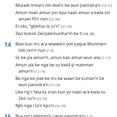
Mutadi mma’n nin levii’n be wun ɲanndra’n
(
18-21
)
Amun mian amun ɲin kpa naan amun a kwla sin
anuan fii’n nun
(
22-30
)
Erɔdu, “gblɛfuɛ tɛ sɔ’n”
(
31-33
)
Zezi kokoli Zerizalɛmunfuɛ’m be ti
(34, 35)
14
Bian kun mɔ w’a wlawla’n yoli juejue Wunmiɛn-
lolɛ-cɛn’n nun
(
1-6
)
Sɛ be yia amun’n, amun kan amun wun ase
(
7-11
)
Amun yia be nga be su kwlá yi manman
amun’n
(
12-14
)
Be nga be yiali be mɔ be waan be kɔman’n be
wun ɲanndra’n
(
15-24
)
Like ng’ɔ fata kɛ sran kun yo naan w’a kwla su
Zezi su’n
(
25-33
)
Njin nga i ta’n kpɔ’n
(
34, 35
)
15
Bua ng’ɔ mlinnin’n i wun ɲanndra’n
(
1-7
)