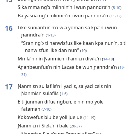
Sika mma ng’ɔ mlinnin’n i wun ɲanndra’n
(
8-10
)
Ba yasua ng’ɔ mlinnin’n i wun ɲanndra’n
(
11-32
)
16
Like sunianfuɛ mɔ w’a yoman sa kpa’n i wun
ɲanndra’n
(
1-13
)
“Sran ng’ɔ ti nanwlɛfuɛ like kaan kpa nun’n, ɔ ti
nanwlɛfuɛ like dan nun”
(
10
)
Mmla’n nin Ɲanmiɛn i Famiɛn diwlɛ’n
(
14-18
)
Aɲanbeunfuɛ’n nin Lazaa be wun ɲanndra’n
(
19-
31
)
17
Ɲanmiɛn su lafilɛ’n i yacilɛ, sa yaci cɛlɛ nin
Ɲanmiɛn sulafilɛ
(
1-6
)
E ti junman difuɛ ngbɛn, e nin mo yolɛ
fataman
(
7-10
)
Kokowefuɛ blu be yoli juejue
(
11-19
)
Ɲanmiɛn i Sielɛ’n i balɛ
(
20-37
)