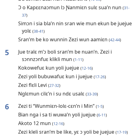
Ɔ o Kapɛɛnaɔmun lɔ Ɲanmiɛn sulɛ sua’n nun
(
31-
37
)
Simɔn i sia bla’n nin sran wie mun ekun be juejue
yolɛ
(
38-41
)
Sran’m be ko wunnin Zezi wun aamiɛn
(
42-44
)
5
Jue tralɛ m’ɔ boli sran’m be nuan’n. Zezi i
sɔnnzɔnfuɛ klikli mun
(
1-11
)
Kokowefuɛ kun yoli juejue
(
12-16
)
Zezi yoli bubuwafuɛ kun i juejue
(
17-26
)
Zezi flɛli Levi
(
27-32
)
Nglɛmun cilɛ’n i su ndɛ usalɛ
(
33-39
)
6
Zezi ti “Wunmiɛn-lolɛ-cɛn’n i Min”
(
1-5
)
Bian nga i sa ti wuwa’n yoli juejue
(
6-11
)
Akoto 12 mun
(
12-16
)
Zezi kleli sran’m be like, yɛ ɔ yoli be juejue
(
17-19
)