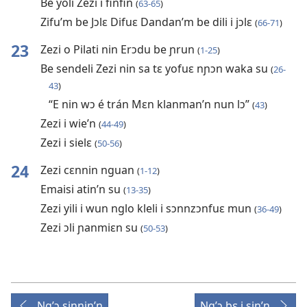
Be yoli Zezi i finfin
(
63-65
)
Zifu’m be Jɔlɛ Difuɛ Dandan’m be dili i jɔlɛ
(
66-71
)
23
Zezi o Pilati nin Erɔdu be ɲrun
(
1-25
)
Be sendeli Zezi nin sa tɛ yofuɛ nɲɔn waka su
(
26-
43
)
“E nin wɔ é trán Mɛn klanman’n nun lɔ”
(
43
)
Zezi i wie’n
(
44-49
)
Zezi i sielɛ
(
50-56
)
24
Zezi cɛnnin nguan
(
1-12
)
Emaisi atin’n su
(
13-35
)
Zezi yili i wun nglo kleli i sɔnnzɔnfuɛ mun
(
36-49
)
Zezi ɔli ɲanmiɛn su
(
50-53
)
Ng’ɔ sinnin’n
Ng’ɔ bɛ i sin’n