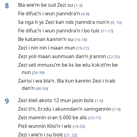
8
Bla wie’m be suli Zezi su
(
1-3
)
Fie difuɛ’n i wun ɲanndra’n
(
4-8
)
Sa nga ti yɛ Zezi kan ndɛ ɲanndra nun’n
(
9, 10
)
Fie difuɛ’n i wun ɲanndra’n i bo tulɛ
(
11-15
)
Be kataman kannin’n su
(
16-18
)
Zezi i nin nin i niaan mun
(
19-21
)
Zezi yoli maan aunmuan dan’n jrannin
(
22-25
)
Zezi seli mmusu’m be kɛ be wlu kɔkɔti’m be
nun
(
26-39
)
Zairisi i wa bla’n. Bla kun kannin Zezi i tralɛ
dan’n
(
40-56
)
9
Zezi kleli akoto 12 mun jasin bolɛ
(
1-6
)
Zezi ti’n, Erɔdu i akunndan’n sanngannin
(
7-9
)
Zezi mannin sran 5.000 be aliɛ
(
10-17
)
Piɛli wunnin Klisi’n i wlɛ
(
18-20
)
Zezi i wie’n i su bolɛ
(
21, 22
)