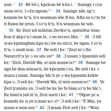
+
+
33
nun.
Bé bó i, kpɛkun bé kún i.
Sanngɛ i cɛn
+
34
nsan su’n, ɔ́ cɛ́n nguan.”
Sanngɛ ndɛ ng’ɔ
kannin be lɛ’n, b’a wunman wie fi bo. Afin sa sɔ’m be
ti fiawa be ɲrun. I sɔ’n ti’n, b’a wunman be wlɛ.
35
Kɛ Zezi wá mántan Zeriko’n, aɲinsifuɛ bian
+
36
kun ti akpɔ’n i nuan lɛ, ɔ su srɛsrɛ like.
Ɔ tili
sran kpanngban kpa mɔ be su sin’n, be ngan. I sɔ’n
37
ti’n, ɔ usali nun.
Be seli i kɛ: “Zezi m’ɔ fin
38
Nazarɛti’n yɛ ɔ su sin-ɔn!”
Ɔ maan ɔ kpannin seli
39
kɛ: “Zezi, Davidi Wa, si min aunnvɔɛ!”
Sanngɛ be
nga be dun mmua’n, be kpɛnnin i su. Be seli i kɛ ɔ
muɛn i nuan. Sanngɛ blɛ li yɛ ɔ wa kpannin kekle
40
kpa-ɔ. Ɔ seli kɛ: “Davidi Wa, si min aunnvɔɛ!”
Yɛ
Zezi jrannin-ɔn. Ɔ seli be kɛ be fa bian sɔ’n be blɛ i.
41
Kɛ bian’n juli lɛ’n, Zezi usɛli i kɛ:
“?Ngue yɛ a
kunndɛ kɛ n yo n man wɔ-ɔ?” Ɔ seli i kɛ: “E Min, yo
42
maan n wun ase.”
Ɔ maan Zezi seli i kɛ: “Wun