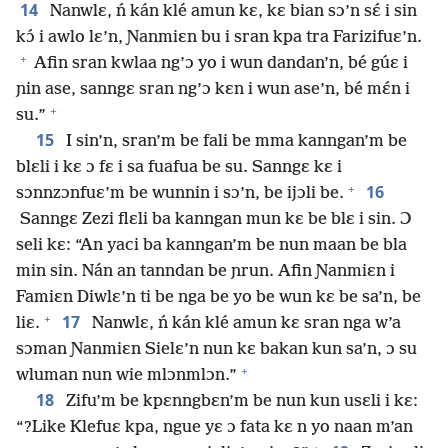
14
Nanwlɛ, ń kán klé amun kɛ, kɛ bian sɔ’n sɛ́ i sin
kɔ́ i awlo lɛ’n, Ɲanmiɛn bu i sran kpa tra Farizifuɛ’n.
+
Afin sran kwlaa ng’ɔ yo i wun dandan’n, bé gúɛ i
ɲin ase, sanngɛ sran ng’ɔ kɛn i wun ase’n, bé mɛ́n i
+
su.”
15
I sin’n, sran’m be fali be mma kanngan’m be
blɛli i kɛ ɔ fɛ i sa fuafua be su. Sanngɛ kɛ i
+
16
sɔnnzɔnfuɛ’m be wunnin i sɔ’n, be ijɔli be.
Sanngɛ Zezi flɛli ba kanngan mun kɛ be blɛ i sin. Ɔ
seli kɛ: “An yaci ba kanngan’m be nun maan be bla
min sin. Nán an tanndan be ɲrun. Afin Ɲanmiɛn i
Famiɛn Diwlɛ’n ti be nga be yo be wun kɛ be sa’n, be
+
17
liɛ.
Nanwlɛ, ń kán klé amun kɛ sran nga w’a
sɔman Ɲanmiɛn Sielɛ’n nun kɛ bakan kun sa’n, ɔ su
+
wluman nun wie mlɔnmlɔn.”
18
Zifu’m be kpɛnngbɛn’m be nun kun usɛli i kɛ:
“?Like Klefuɛ kpa, ngue yɛ ɔ fata kɛ n yo naan m’an