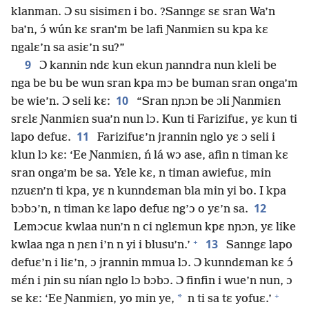
klanman. Ɔ su sisimɛn i bo. ?Sanngɛ sɛ sran Wa’n
ba’n, ɔ́ wún kɛ sran’m be lafi Ɲanmiɛn su kpa kɛ
ngalɛ’n sa asiɛ’n su?”
9
Ɔ kannin ndɛ kun ekun ɲanndra nun kleli be
nga be bu be wun sran kpa mɔ be buman sran onga’m
10
be wie’n. Ɔ seli kɛ:
“Sran nɲɔn be ɔli Ɲanmiɛn
srɛlɛ Ɲanmiɛn sua’n nun lɔ. Kun ti Farizifuɛ, yɛ kun ti
11
lapo defuɛ.
Farizifuɛ’n jrannin nglo yɛ ɔ seli i
klun lɔ kɛ: ‘Ee Ɲanmiɛn, ń lá wɔ ase, afin n timan kɛ
sran onga’m be sa. Yɛle kɛ, n timan awiefuɛ, min
nzuɛn’n ti kpa, yɛ n kunndɛman bla min yi bo. I kpa
12
bɔbɔ’n, n timan kɛ lapo defuɛ ng’ɔ o yɛ’n sa.
Lemɔcuɛ kwlaa nun’n n ci nglɛmun kpɛ nɲɔn, yɛ like
+
13
kwlaa nga n ɲɛn i’n n yi i blusu’n.’
Sanngɛ lapo
defuɛ’n i liɛ’n, ɔ jrannin mmua lɔ. Ɔ kunndɛman kɛ ɔ́
mɛ́n i ɲin su nían nglo lɔ bɔbɔ. Ɔ finfin i wue’n nun, ɔ
+
*
se kɛ: ‘Ee Ɲanmiɛn, yo min ye,
n ti sa tɛ yofuɛ.’