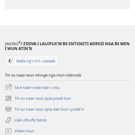
®
JW.ORG
/ ZOOVA I LALOFUƐ'M BE ƐNTƐNƐTI ADRƐSI NGA BE MƐN
I WUN ATIN'N
Wafa ng'ɔ ti'n i siesielɛ
Tin su naan wun ninnge nga mun ndɛnndɛ
Se e naan e wa nian ɔ osu
Tin su naan wun aɲia yowlɛ kun
(opens
new
Tin su naan wun aɲia dan kun i yowlɛ'n
(opens
window)
new
Like uflɛuflɛ benin
window)
Video mun