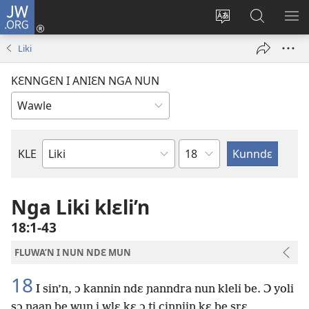
JW.ORG
Wlu
nun
Kaci
Kunndɛ
KL
(opens
aniɛn'n
JW.ORG
I
Liki
new
su
SU
window)
like
ND
KƐNNGƐN I ANIƐN NGA NUN
M
Ndɛ
KLE
Biblu'n
tre
Nga Liki klɛli’n
18:1-43
FLUWA’N I NUN NDƐ MUN
18
I sin’n, ɔ kannin ndɛ ɲanndra nun kleli be. Ɔ yoli
sɔ naan be wun i wlɛ kɛ ɔ ti cinnjin kɛ be srɛ