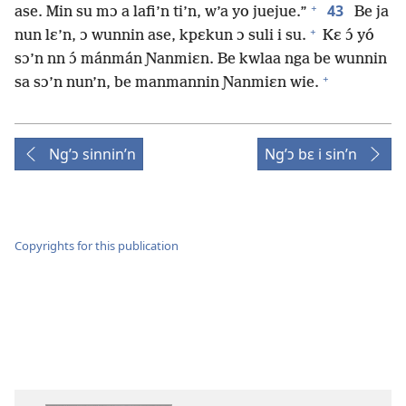
+
43
ase. Min su mɔ a lafi’n ti’n, w’a yo juejue.”
Be ja
+
nun lɛ’n, ɔ wunnin ase, kpɛkun ɔ suli i su.
Kɛ ɔ́ yó
sɔ’n nn ɔ́ mánmán Ɲanmiɛn. Be kwlaa nga be wunnin
+
sa sɔ’n nun’n, be manmannin Ɲanmiɛn wie.
Ng’ɔ sinnin’n
Ng’ɔ bɛ i sin’n
Copyrights for this publication