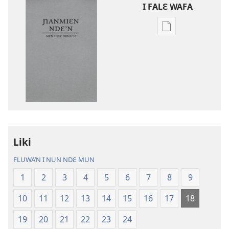
I FALƐ WAFA
Nga
be
kanngan
nun
mannzin
kanngan'm
be
su'n
i
Liki
falɛ
wafa'n
FLUWA’N I NUN NDƐ MUN
Ɲanmiɛn
1
2
3
4
5
6
7
8
9
Ndɛ’n
—
10
11
12
13
14
15
16
17
18
Mɛn
Uflɛ
19
20
21
22
23
24
Biblu’n