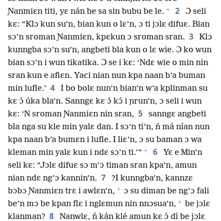
+
2
Ɲanmiɛn titi, yɛ nán be sa sin bubu be le.
Ɔ seli
kɛ: “Klɔ kun su’n, bian kun o lɛ’n, ɔ ti jɔlɛ difuɛ. Bian
3
sɔ’n sroman Ɲanmiɛn, kpɛkun ɔ sroman sran.
Klɔ
kunngba sɔ’n su’n, angbeti bla kun o lɛ wie. Ɔ ko wun
bian sɔ’n i wun tikatika. Ɔ se i kɛ: ‘Ndɛ wie o min nin
sran kun e afiɛn. Yaci nian nun kpa naan b’a buman
4
min lufle.’
I bo bolɛ nun’n bian’n w’a kplinman su
kɛ ɔ́ úka bla’n. Sanngɛ kɛ ɔ́ kɔ́ i ɲrun’n, ɔ seli i wun
5
kɛ: ‘N sroman Ɲanmiɛn nin sran,
sanngɛ angbeti
bla nga su kle min yalɛ dan. I sɔ’n ti’n, ń má nían nun
kpa naan b’a bumɛn i lufle. I liɛ’n, ɔ su baman ɔ wa
+
6
kleman min yalɛ kun i ndɛ sɔ’n ti.’”
Yɛ e Min’n
seli kɛ: “Jɔlɛ difuɛ sɔ m’ɔ timan sran kpa’n, amun
7
nian ndɛ ng’ɔ kannin’n.
?I kunngba’n, kannzɛ
+
bɔbɔ Ɲanmiɛn trɛ i awlɛn’n,
ɔ su diman be ng’ɔ fali
+
be’n mɔ be kpan flɛ i nglɛmun nin nnɔsua’n,
be jɔlɛ
8
klanman?
Nanwlɛ, ń kán klé amun kɛ ɔ́ dí be jɔlɛ