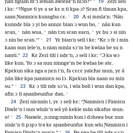
+
19
ɲan nguan m’ɔ leman awieliɛ’n niɔn?”
Zezi seli
i kɛ: “?Ngue ti yɛ a se kɛ n ti kpa-ɔ? Sran fi timan kpa,
+
20
saan Ɲanmiɛn kunngba cɛ.
A si mmla’n: ‘Nán
+
kunndɛ bla ɔ yi bo annzɛ bian ɔ wun bo,
nán kun
+
+
+
sran,
nán wua,
nán tɔn sran suɛn,
yɛ bu ɔ si nin
+
21
ɔ nin be sran.’”
Yɛ bian’n seli i kɛ: “Kɛ ɔ fɛ i min
kaan nun lele’n, n nian mmla sɔ’m be kwlaa be su n
22
nanti.”
Kɛ Zezi tili i ndɛ’n, ɔ seli i kɛ: “Ɔ ka wɔ
like kun. Yo ɔ sa nun ninnge’m be kwlaa be atɛ.
Kpɛkun sika nga a ɲɛn i’n, fa cɛcɛ yalɛfuɛ mun, yɛ á
ɲán like kpa ɲanmiɛn su lɔ. Kpɛkun bla naan su min
+
23
su.”
Kɛ ɔ tili ndɛ sɔ’n, i wla boli i wun dan kpa,
+
afin ɔ ti aɲanbeunfuɛ dan.
24
Zezi niɛnnin i, yɛ ɔ seli kɛ: “Ɲanmiɛn i Famiɛn
Diwlɛ’n i nun wlulɛ’n wá yó kekle mán sikafuɛ mun-
+
25
o!
Nanwlɛ, ɲɔnngɔnmin kun i dɔluwa buɛ nun
sinlɛ’n ti pɔpɔ tra kɛ aɲanbeunfuɛ kun wlu Ɲanmiɛn i
+
26
Famiɛn Diwlɛ’n nun’n.”
Be nga be tili ndɛ sɔ’n,