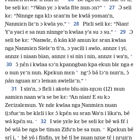
+
27
be seli kɛ: “?Wan yɛ ɔ kwla fite nun-ɔn?”
Ɔ seli
kɛ: “Ninnge nga klɔ sran’m be kwlá yoman’n,
+
28
Ɲanmiɛn liɛ’n ɔ kwla yo.”
Piɛli seli kɛ: “Nian!
+
29
Y’a yaci e sa nun ninnge’n kwlaa y’a su ɔ su.”
Ɔ
seli be kɛ: “Nanwlɛ, ń kán klé amun kɛ sran kwlaa
nga Ɲanmiɛn Sielɛ’n ti’n, ɔ yacili i awlo, annzɛ i yi,
+
annzɛ i niaan bian, annzɛ i si nin i nin, annzɛ i wa’n,
30
ɔ́ ɲɛ́n i kwlaa sɔ’n kpanngban kpa ekun blɛ nga e
*
o nun yɛ’n nun. Kpɛkun mɛn
ng’ɔ́ bá lɔ’n nun’n, ɔ́
+
ɲán nguan m’ɔ leman awieliɛ’n.”
31
I sin’n, ɔ flɛli i akoto blu-nin-nɲɔn (12) mun
aamiɛn naan w’a se be kɛ: “An nian! E su kɔ
Zerizalɛmun. Yɛ ndɛ kwlaa nga Ɲanmiɛn nuan
ijɔfuɛ’m be klɛli i kɛ ɔ́ kpɛ́n su sran Wa’n i lika’n, bé
+
32
wá kpɛ́n su.
I wie yɛle kɛ be seli kɛ bé wá fɛ́ i
+
bé wlá be nga be timan Zifu’n be sa nun.
Kpɛkun bé
+
srí i,
bé yó i finfin, yɛ bé tí be nuan nzue tɛ́ i ɲrun’n