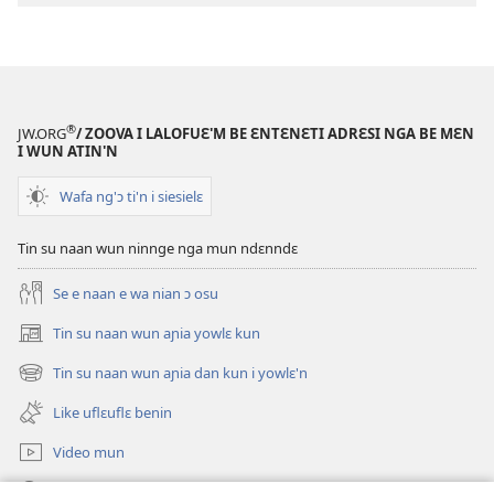
®
JW.ORG
/ ZOOVA I LALOFUƐ'M BE ƐNTƐNƐTI ADRƐSI NGA BE MƐN
I WUN ATIN'N
Wafa ng'ɔ ti'n i siesielɛ
Tin su naan wun ninnge nga mun ndɛnndɛ
Se e naan e wa nian ɔ osu
Tin su naan wun aɲia yowlɛ kun
(opens
new
Tin su naan wun aɲia dan kun i yowlɛ'n
(opens
window)
new
Like uflɛuflɛ benin
window)
Video mun
Kunndɛ