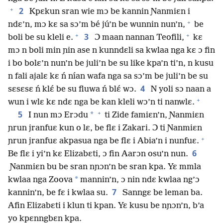
+
2
Kpɛkun sran wie mɔ be kannin Ɲanmiɛn i
+
ndɛ’n, mɔ kɛ sa sɔ’m bé jú’n be wunnin nun’n,
be
+
+
3
boli be su kleli e.
Ɔ maan nannan Teofili,
kɛ
mɔ n boli min ɲin ase n kunndɛli sa kwlaa nga kɛ ɔ fin
i bo bolɛ’n nun’n be juli’n be su like kpa’n ti’n, n kusu
n fali ajalɛ kɛ ń nían wafa nga sa sɔ’m be juli’n be su
4
sɛsɛsɛ ń klɛ́ be su fluwa ń blɛ́ wɔ.
N yoli sɔ naan a
+
wun i wlɛ kɛ ndɛ nga be kan kleli wɔ’n ti nanwlɛ.
+
5
*
I nun mɔ Erɔdu
ti Zide famiɛn’n, Ɲanmiɛn
ɲrun jranfuɛ kun o lɛ, be flɛ i Zakari. Ɔ ti Ɲanmiɛn
+
ɲrun jranfuɛ akpasua nga be flɛ i Abia’n i nunfuɛ.
6
Be flɛ i yi’n kɛ Elizabɛti, ɔ fin Aarɔn osu’n nun.
Ɲanmiɛn bu be sran nɲɔn’n be sran kpa. Yɛ mmla
*
kwlaa nga Zoova
mannin’n, ɔ nin ndɛ kwlaa ng’ɔ
7
kannin’n, be fɛ i kwlaa su.
Sanngɛ be leman ba.
Afin Elizabɛti i klun ti kpan. Yɛ kusu be nɲɔn’n, b’a
yo kpɛnngbɛn kpa.