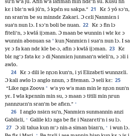
su’n w’a ju. Afin w’a lafiman min ndɛ’n su. Kusu nn
21
kɛ i blɛ’n wá jú’n, ɔ́ kpɛ́n su sakpa.”
Kɛ ɔ́ yó sɔ’n,
nn sran’m be su minndɛ Zakari. Ɔ cɛli Ɲanmiɛn i
22
sua’n nun lɔ. I sɔ’n boli be nuan.
Kɛ ɔ fin lɔ
fiteli’n, ɔ kwlá ijɔman. Ɔ maan be wunnin i wlɛ kɛ ɔ
*
wunnin abonuan sa
kun Ɲanmiɛn i sua’n nun lɔ. I sa
23
yɛ ɔ fa kan ndɛ kle be-ɔ, afin ɔ kwlá ijɔman.
Kɛ
blɛ ng’ɔ fata kɛ ɔ di Ɲanmiɛn junman’n wieli’n, ɔ ɔli i
awlo.
24
Kɛ ɔ dili le nɲɔn kun’n, i yi Elizabɛti wunnzɛli.
25
Ɔ kali awlo lɔ anglo nnun, ɔ fiteman. Ɔ seli kɛ:
*
“Like nga Zoova
w’a yo w’a man min le nɲɔn nun’n
yɛ. I wla kpɛnnin min su, ɔ maan ɔ titili min ɲrun
+
ɲannzuɛn’n sran’m be afiɛn.”
26
I anglo nsiɛn su’n, Ɲanmiɛn sunmannin anzi
+
Gabliɛli,
Galile klɔ nga be flɛ i Nazarɛti’n i su lɔ.
+
27
Ɔ ɔli talua kun m’ɔ nin-a siman bian’n,
i wun lɔ.
+
Be flɛ i Mari.
Be trɛli i ase mannin bian kun kɛ ɔ jɛ i.