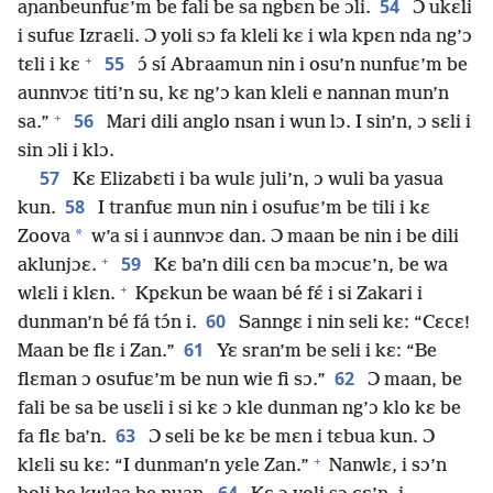
54
aɲanbeunfuɛ’m be fali be sa ngbɛn be ɔli.
Ɔ ukɛli
i sufuɛ Izraɛli. Ɔ yoli sɔ fa kleli kɛ i wla kpɛn nda ng’ɔ
+
55
tɛli i kɛ
ɔ́ sí Abraamun nin i osu’n nunfuɛ’m be
aunnvɔɛ titi’n su, kɛ ng’ɔ kan kleli e nannan mun’n
+
56
sa.”
Mari dili anglo nsan i wun lɔ. I sin’n, ɔ sɛli i
sin ɔli i klɔ.
57
Kɛ Elizabɛti i ba wulɛ juli’n, ɔ wuli ba yasua
58
kun.
I tranfuɛ mun nin i osufuɛ’m be tili i kɛ
*
Zoova
w’a si i aunnvɔɛ dan. Ɔ maan be nin i be dili
+
59
aklunjɔɛ.
Kɛ ba’n dili cɛn ba mɔcuɛ’n, be wa
+
wlɛli i klɛn.
Kpɛkun be waan bé fɛ́ i si Zakari i
60
dunman’n bé fá tɔ́n i.
Sanngɛ i nin seli kɛ: “Cɛcɛ!
61
Maan be flɛ i Zan.”
Yɛ sran’m be seli i kɛ: “Be
62
flɛman ɔ osufuɛ’m be nun wie fi sɔ.”
Ɔ maan, be
fali be sa be usɛli i si kɛ ɔ kle dunman ng’ɔ klo kɛ be
63
fa flɛ ba’n.
Ɔ seli be kɛ be mɛn i tɛbua kun. Ɔ
+
klɛli su kɛ: “I dunman’n yɛle Zan.”
Nanwlɛ, i sɔ’n