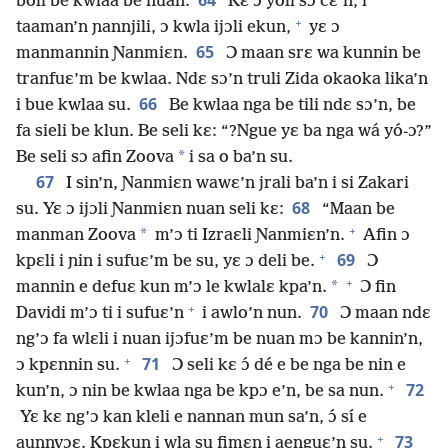
64
boli be kwlaa be nuan.
Kɛ ɔ yoli sɔ cɛ’n, i
+
taaman’n ɲannjili, ɔ kwla ijɔli ekun,
yɛ ɔ
65
manmannin Ɲanmiɛn.
Ɔ maan srɛ wa kunnin be
tranfuɛ’m be kwlaa. Ndɛ sɔ’n truli Zida okaoka lika’n
66
i bue kwlaa su.
Be kwlaa nga be tili ndɛ sɔ’n, be
fa sieli be klun. Be seli kɛ: “?Ngue yɛ ba nga wá yó-ɔ?”
*
Be seli sɔ afin Zoova
i sa o ba’n su.
67
I sin’n, Ɲanmiɛn wawɛ’n jrali ba’n i si Zakari
68
su. Yɛ ɔ ijɔli Ɲanmiɛn nuan seli kɛ:
“Maan be
+
*
manman Zoova
m’ɔ ti Izraɛli Ɲanmiɛn’n.
Afin ɔ
+
69
kpɛli i ɲin i sufuɛ’m be su, yɛ ɔ deli be.
Ɔ
+
*
mannin e defuɛ kun m’ɔ le kwlalɛ kpa’n.
Ɔ fin
+
70
Davidi m’ɔ ti i sufuɛ’n
i awlo’n nun.
Ɔ maan ndɛ
ng’ɔ fa wlɛli i nuan ijɔfuɛ’m be nuan mɔ be kannin’n,
+
71
ɔ kpɛnnin su.
Ɔ seli kɛ ɔ́ dé e be nga be nin e
+
72
kun’n, ɔ nin be kwlaa nga be kpɔ e’n, be sa nun.
Yɛ kɛ ng’ɔ kan kleli e nannan mun sa’n, ɔ́ sí e
+
73
aunnvɔɛ. Kpɛkun i wla su fimɛn i aenguɛ’n su.