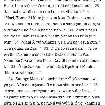
28
Be flɛ bian sɔ’n kɛ Zozɛfu, ɔ fin Davidi osu’n nun.
Kɛ anzi’n wluli sua’n nun lɔ’n, ɔ seli talua’n kɛ:
*
“Mari, Zoova
i klun jɔ ɔ wun kpa. Ɔ nin wɔ o nun.”
29
Kɛ talua’n tili’n, i akunndan’n sanngannin dan, yɛ
30
ɔ kunndɛli kɛ ɔ́ wún ndɛ sɔ’n i wlɛ.
Anzi’n seli i
kɛ: “Mari, nán srɛ kun wɔ, afin Ɲanmiɛn i klun jɔ ɔ
+
31
wun.
Nian! Á wá wúnnzɛ, yɛ á wú ba yasua kun.
+
+
32
Tɔn i dunman Zezi.
Ɔ́ wá yó sran dan,
yɛ bé
+
wá flɛ́ i Ɲanmiɛn m’ɔ o Like Kwlaa Ti Su’n i Wa.
*
Ɲanmiɛn Zoova
wá fɛ́ i si Davidi i famiɛn bia’n mɛ́n
+
33
i.
Ɔ́ síe Zakɔbu i awlo’n titi. Kpɛkun i Famiɛn
+
dilɛ’n su wieman le.”
34
Sanngɛ Mari seli anzi’n kɛ: “?Ɔ́ yó sɛ naan w’a
+
35
yo ye? Afin e nin yasua fi e nin-a siman sua le.”
+
Anzi’n tɛli i su kɛ: “Ɲanmiɛn wawɛ’n wá jrá ɔ su.
Yɛ Ɲanmiɛn m’ɔ o Like Kwlaa Ti Su’n, i tinmin’n ɔ́ wá
káta ɔ su. I sɔ’n ti’n, ba mɔ á wá wú i’n, ɔ́ yó Ɲanmiɛn