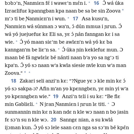
+
16
bɔbɔ’n, Ɲanmiɛn fɛ́ i wawɛ’n mɛ́n i.
Ɔ́ wá úka
*
Izraɛlifuɛ kpanngban kpa naan be sa be sin Zoova
+
17
m’ɔ ti be Ɲanmiɛn’n i wun.
Asa kusu’n,
Ɲanmiɛn wá súnman ɔ wa’n, ɔ́ dún mmua i ɲrun. Ɔ́
wá yó juejuefuɛ kɛ Eli sa, yɛ ɔ́ ɲán fanngan kɛ i sa
+
wie.
Ɔ́ yó maan siɛ’m be awlɛn’n wá yó kɛ ba
+
kanngan’m be liɛ’n sa.
Ɔ́ úka ɲin keklefuɛ mun. Ɔ
maan bé fá ngwlɛlɛ bé nánti naan b’a yo sa ng’ɔ ti
kpa’n. Ɔ́ yó sɔ naan w’a kwla siesie nvle kun w’a man
+
*
Zoova.”
18
Zakari seli anzi’n kɛ: “?Ngue yɛ ɔ kle min kɛ ɔ́
yó sɔ sakpa-ɔ? Afin m’an yo kpɛnngbɛn, yɛ min yi w’a
19
yo kpɛnngbɛn wie.”
Anzi’n tɛli i su kɛ: “Be flɛ
+
+
min Gabliɛli.
N jran Ɲanmiɛn i ɲrun lɛ titi.
Ɔ
sunmannin min kɛ n kan ndɛ n kle wɔ naan n bo jasin
20
fɛ sɔ’n su n kle wɔ.
Sanngɛ nian, a su kwlá
ijɔman kun. Ɔ́ yó sɔ lele saan cɛn nga sa sɔ’m bé kpɛ́n