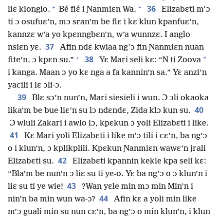
+
+
36
liɛ klonglo.
Bé flɛ́ i Ɲanmiɛn Wa.
Elizabɛti m’ɔ
ti ɔ osufuɛ’n, mɔ sran’m be flɛ i kɛ klun kpanfuɛ’n,
kannzɛ w’a yo kpɛnngbɛn’n, w’a wunnzɛ. I anglo
37
nsiɛn yɛ.
Afin ndɛ kwlaa ng’ɔ fin Ɲanmiɛn nuan
+
38
*
fite’n, ɔ kpɛn su.”
Yɛ Mari seli kɛ: “N ti Zoova
i kanga. Maan ɔ yo kɛ nga a fa kannin’n sa.” Yɛ anzi’n
yacili i lɛ ɔli-ɔ.
39
Blɛ sɔ’n nun’n, Mari siesieli i wun. Ɔ ɔli okaoka
40
lika’m be bue liɛ’n su lɔ ndɛndɛ, Zida klɔ kun su.
Ɔ wluli Zakari i awlo lɔ, kpɛkun ɔ yoli Elizabɛti i like.
41
Kɛ Mari yoli Elizabɛti i like m’ɔ tili i cɛ’n, ba ng’ɔ
o i klun’n, ɔ kplikplili. Kpɛkun Ɲanmiɛn wawɛ’n jrali
42
Elizabɛti su.
Elizabɛti kpannin kekle kpa seli kɛ:
“Bla’m be nun’n ɔ liɛ su ti ye-o. Yɛ ba ng’ɔ o ɔ klun’n i
43
liɛ su ti ye wie!
?Wan yɛle min mɔ min Min’n i
44
nin’n ba min wun wa-ɔ?
Afin kɛ a yoli min like
m’ɔ guali min su nun cɛ’n, ba ng’ɔ o min klun’n, i klun