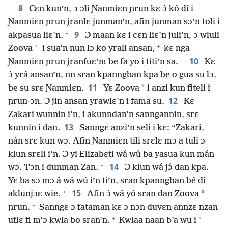
8
Cɛn kun’n, ɔ ɔli Ɲanmiɛn ɲrun kɛ ɔ́ kó dí i
Ɲanmiɛn ɲrun jranlɛ junman’n, afin junman sɔ’n toli i
+
9
akpasua liɛ’n.
Ɔ maan kɛ i cɛn liɛ’n juli’n, ɔ wluli
+
*
Zoova
i sua’n nun lɔ ko yrali ansan,
kɛ nga
+
10
Ɲanmiɛn ɲrun jranfuɛ’m be fa yo i titi’n sa.
Kɛ
ɔ́ yrá ansan’n, nn sran kpanngban kpa be o gua su lɔ,
11
*
be su srɛ Ɲanmiɛn.
Yɛ Zoova
i anzi kun fiteli i
12
ɲrun-ɔn. Ɔ jin ansan yrawlɛ’n i fama su.
Kɛ
Zakari wunnin i’n, i akunndan’n sanngannin, srɛ
13
kunnin i dan.
Sanngɛ anzi’n seli i kɛ: “Zakari,
nán srɛ kun wɔ. Afin Ɲanmiɛn tili srɛlɛ mɔ a tuli ɔ
klun srɛli i’n. Ɔ yi Elizabɛti wá wú ba yasua kun mán
+
14
wɔ. Tɔn i dunman Zan.
Ɔ klun wá jɔ́ dan kpa.
Yɛ ba sɔ mɔ á wá wú i’n ti’n, sran kpanngban bé dí
+
15
*
aklunjɔɛ wie.
Afin ɔ́ wá yó sran dan Zoova
+
ɲrun.
Sanngɛ ɔ fataman kɛ ɔ nɔn duvɛn annzɛ nzan
+
*
uflɛ fi m’ɔ kwla bo sran’n.
Kwlaa naan b’a wu i