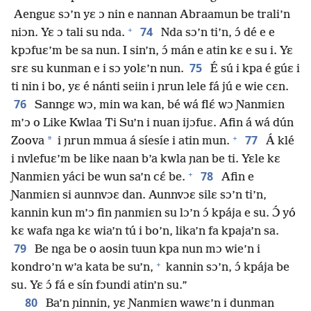
Aenguɛ sɔ’n yɛ ɔ nin e nannan Abraamun be trali’n
+
74
niɔn. Yɛ ɔ tali su nda.
Nda sɔ’n ti’n, ɔ́ dé e e
kpɔfuɛ’m be sa nun. I sin’n, ɔ́ mán e atin kɛ e su i. Yɛ
75
srɛ su kunman e i sɔ yolɛ’n nun.
É sú i kpa é gúɛ i
ti nin i bo, yɛ é nánti seiin i ɲrun lele fá jú e wie cɛn.
76
Sanngɛ wɔ, min wa kan, bé wá flɛ́ wɔ Ɲanmiɛn
m’ɔ o Like Kwlaa Ti Su’n i nuan ijɔfuɛ. Afin á wá dún
+
77
*
Zoova
i ɲrun mmua á síesíe i atin mun.
Á klé
i nvlefuɛ’m be like naan b’a kwla ɲan be ti. Yɛle kɛ
+
78
Ɲanmiɛn yáci be wun sa’n cɛ́ be.
Afin e
Ɲanmiɛn si aunnvɔɛ dan. Aunnvɔɛ silɛ sɔ’n ti’n,
kannin kun m’ɔ fin ɲanmiɛn su lɔ’n ɔ́ kpája e su. Ɔ́ yó
kɛ wafa nga kɛ wia’n tú i bo’n, lika’n fa kpaja’n sa.
79
Be nga be o aosin tuun kpa nun mɔ wie’n i
+
kondro’n w’a kata be su’n,
kannin sɔ’n, ɔ́ kpája be
su. Yɛ ɔ́ fá e sín fɔundi atin’n su.”
80
Ba’n ɲinnin, yɛ Ɲanmiɛn wawɛ’n i dunman