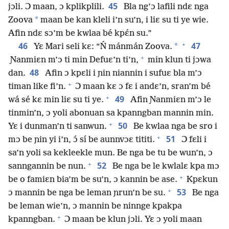
45
jɔli. Ɔ maan, ɔ kplikplili.
Bla ng’ɔ lafili ndɛ nga
*
Zoova
maan be kan kleli i’n su’n, i liɛ su ti ye wie.
Afin ndɛ sɔ’m be kwlaa bé kpɛ́n su.”
+
46
47
*
Yɛ Mari seli kɛ: “Ń mánmán Zoova.
+
Ɲanmiɛn m’ɔ ti min Defuɛ’n ti’n,
min klun ti jɔwa
48
dan.
Afin ɔ kpɛli i ɲin niannin i sufuɛ bla m’ɔ
+
timan like fi’n.
Ɔ maan kɛ ɔ fɛ i andɛ’n, sran’m bé
+
49
wá sé kɛ min liɛ su ti ye.
Afin Ɲanmiɛn m’ɔ le
tinmin’n, ɔ yoli abonuan sa kpanngban mannin min.
+
50
Yɛ i dunman’n ti sanwun.
Be kwlaa nga be sro i
+
51
mɔ be ɲin yi i’n, ɔ́ sí be aunnvɔɛ tititi.
Ɔ fɛli i
sa’n yoli sa kekleekle mun. Be nga be tu be wun’n, ɔ
+
52
sanngannin be nun.
Be nga be le kwlalɛ kpa mɔ
+
be o famiɛn bia’m be su’n, ɔ kannin be ase.
Kpɛkun
+
53
ɔ mannin be nga be leman ɲrun’n be su.
Be nga
be leman wie’n, ɔ mannin be ninnge kpakpa
+
kpanngban.
Ɔ maan be klun jɔli. Yɛ ɔ yoli maan