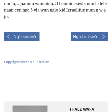
nun’n, ɔ ɲannin wunmiɛn. Ɔ trannin aawlɛ nun lɔ lele
naan cɛn nga ɔ́ yí i wun nglo klé Izraɛlifuɛ mun’n w’a
ju.
Ng’ɔ sinnin’n
Ng’ɔ bɛ i sin’n
Copyrights for this publication
I FALƐ WAFA