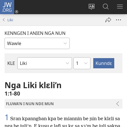
JW.ORG
Wlu
nun
Kaci
Kunndɛ
KL
(opens
aniɛn'n
JW.ORG
I
Liki
new
su
SU
window)
like
ND
KƐNNGƐN I ANIƐN NGA NUN
M
Ndɛ
KLE
Biblu'n
tre
Nga Liki klɛli’n
1:1-80
FLUWA’N I NUN NDƐ MUN
1
Sran kpanngban kpa be miannin be ɲin be klɛli sa
nga be juli’n. E kusu e lafi su kɛ sa sɔ’m be juli sakpa.