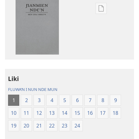
Nga
be
kanngan
nun
mannzin
kanngan'm
be
su'n
i
Liki
falɛ
wafa'n
FLUWA’N I NUN NDƐ MUN
Ɲanmiɛn
1
2
3
4
5
6
7
8
9
Ndɛ’n
—
10
11
12
13
14
15
16
17
18
Mɛn
Uflɛ
19
20
21
22
23
24
Biblu’n