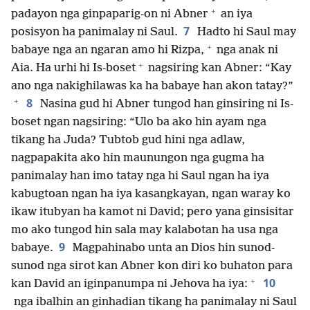
+
padayon nga ginpaparig-on ni Abner
an iya
7
posisyon ha panimalay ni Saul.
Hadto hi Saul may
+
babaye nga an ngaran amo hi Rizpa,
nga anak ni
+
Aia. Ha urhi hi Is-boset
nagsiring kan Abner: “Kay
ano nga nakighilawas ka ha babaye han akon tatay?”
+
8
Nasina gud hi Abner tungod han ginsiring ni Is-
boset ngan nagsiring: “Ulo ba ako hin ayam nga
tikang ha Juda? Tubtob gud hini nga adlaw,
nagpapakita ako hin maunungon nga gugma ha
panimalay han imo tatay nga hi Saul ngan ha iya
kabugtoan ngan ha iya kasangkayan, ngan waray ko
ikaw itubyan ha kamot ni David; pero yana ginsisitar
mo ako tungod hin sala may kalabotan ha usa nga
9
babaye.
Magpahinabo unta an Dios hin sunod-
sunod nga sirot kan Abner kon diri ko buhaton para
+
10
kan David an iginpanumpa ni Jehova ha iya:
nga ibalhin an ginhadian tikang ha panimalay ni Saul