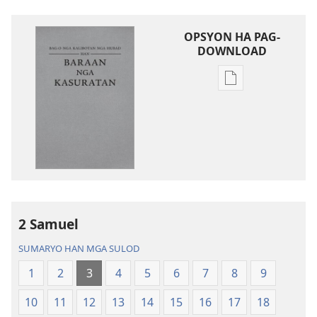
OPSYON HA PAG-
DOWNLOAD
Opsyon
ha
pag-
download
hin
digital
nga
mga
publikasyon
2 Samuel
Bag-
SUMARYO HAN MGA SULOD
o
nga
1
2
3
4
5
6
7
8
9
Kalibotan
10
11
12
13
14
15
16
17
18
nga