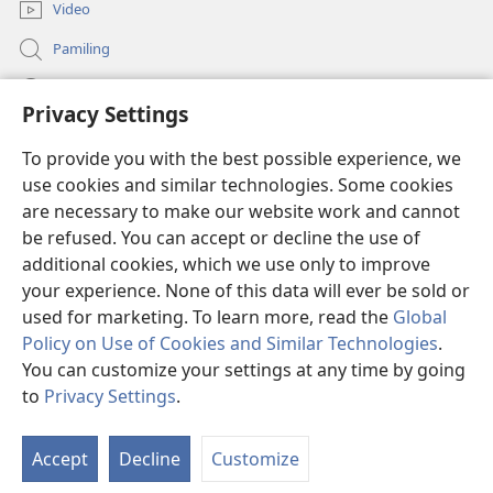
Video
Pamiling
Impormasyon Para ha mga Opisyal han Gobyerno
Privacy Settings
Donasyon
(opens
To provide you with the best possible experience, we
new
use cookies and similar technologies. Some cookies
window)
Watchtower ONLINE LIBRARY
are necessary to make our website work and cannot
(opens
be refused. You can accept or decline the use of
new
®
JW Hub
window)
additional cookies, which we use only to improve
(opens
new
your experience. None of this data will ever be sold or
window)
used for marketing. To learn more, read the
Global
Policy on Use of Cookies and Similar Technologies
.
You can customize your settings at any time by going
Copyright
© 2026 Watch Tower Bible and Tract Society of Pennsylvania.
MGA KONDISYON HA PAGGAMIT
|
PRIVACY POLICY
|
PRIVACY
to
Privacy Settings
.
Ip
SETTINGS
a
Accept
Decline
Customize
Li
h