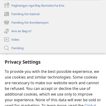
Paghangyo nga May Bumisita ha Imo
Pamiling hin Katirok
(opens
new
Pamiling hin Kombensyon
(opens
window)
new
Ano an Bag-o?
window)
Video
Pamiling
Impormasyon Para ha mga Opisyal han Gobyerno
Privacy Settings
Donasyon
(opens
To provide you with the best possible experience, we
new
use cookies and similar technologies. Some cookies
window)
Watchtower ONLINE LIBRARY
are necessary to make our website work and cannot
(opens
be refused. You can accept or decline the use of
new
®
JW Hub
window)
additional cookies, which we use only to improve
(opens
new
your experience. None of this data will ever be sold or
window)
used for marketing. To learn more, read the
Global