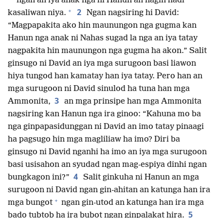
ngan an iya anak nga hi Hanun an nagin hadi
+
2
kasaliwan niya.
Ngan nagsiring hi David:
“Magpapakita ako hin maunungon nga gugma kan
Hanun nga anak ni Nahas sugad la nga an iya tatay
nagpakita hin maunungon nga gugma ha akon.” Salit
ginsugo ni David an iya mga surugoon basi liawon
hiya tungod han kamatay han iya tatay. Pero han an
mga surugoon ni David sinulod ha tuna han mga
3
Ammonita,
an mga prinsipe han mga Ammonita
nagsiring kan Hanun nga ira ginoo: “Kahuna mo ba
nga ginpapasidunggan ni David an imo tatay pinaagi
ha pagsugo hin mga magliliaw ha imo? Diri ba
ginsugo ni David nganhi ha imo an iya mga surugoon
basi usisahon an syudad ngan mag-espiya dinhi ngan
4
bungkagon ini?”
Salit ginkuha ni Hanun an mga
surugoon ni David ngan gin-ahitan an katunga han ira
+
mga bungot
ngan gin-utod an katunga han ira mga
5
bado tubtob ha ira bubot ngan ginpalakat hira.