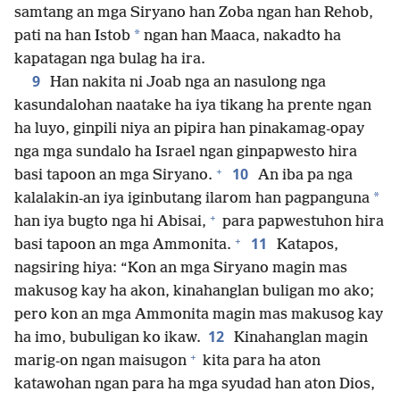
samtang an mga Siryano han Zoba ngan han Rehob,
*
pati na han Istob
ngan han Maaca, nakadto ha
kapatagan nga bulag ha ira.
9
Han nakita ni Joab nga an nasulong nga
kasundalohan naatake ha iya tikang ha prente ngan
ha luyo, ginpili niya an pipira han pinakamag-opay
nga mga sundalo ha Israel ngan ginpapwesto hira
+
10
basi tapoon an mga Siryano.
An iba pa nga
*
kalalakin-an iya iginbutang ilarom han pagpanguna
+
han iya bugto nga hi Abisai,
para papwestuhon hira
+
11
basi tapoon an mga Ammonita.
Katapos,
nagsiring hiya: “Kon an mga Siryano magin mas
makusog kay ha akon, kinahanglan buligan mo ako;
pero kon an mga Ammonita magin mas makusog kay
12
ha imo, bubuligan ko ikaw.
Kinahanglan magin
+
marig-on ngan maisugon
kita para ha aton
katawohan ngan para ha mga syudad han aton Dios,