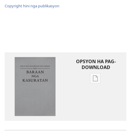
Copyright hini nga publikasyon
OPSYON HA PAG-
DOWNLOAD
Opsyon
ha
pag-
download
hin
digital
nga
mga