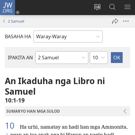
JW.ORG
Pag-
log
Balyui
Pamiling
IPA
In
hin
ha
AN
2 Samuel
(opens
yinaknan
JW.ORG
ME
new
an
BASAHA HA
window)
site
Kapitulo
IPAKITA AN
Libro
han
Biblia
An Ikaduha nga Libro ni
Samuel
10:1-19
SUMARYO HAN MGA SULOD
10
Ha urhi, namatay an hadi han mga Ammonita,
+