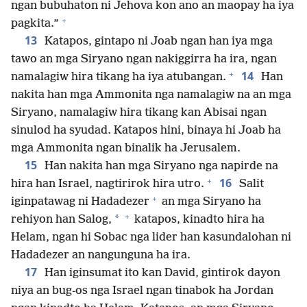
ngan bubuhaton ni Jehova kon ano an maopay ha iya
+
pagkita.”
13
Katapos, gintapo ni Joab ngan han iya mga
tawo an mga Siryano ngan nakiggirra ha ira, ngan
+
14
namalagiw hira tikang ha iya atubangan.
Han
nakita han mga Ammonita nga namalagiw na an mga
Siryano, namalagiw hira tikang kan Abisai ngan
sinulod ha syudad. Katapos hini, binaya hi Joab ha
mga Ammonita ngan binalik ha Jerusalem.
15
Han nakita han mga Siryano nga napirde na
+
16
hira han Israel, nagtirirok hira utro.
Salit
+
iginpatawag ni Hadadezer
an mga Siryano ha
+
*
rehiyon han Salog,
katapos, kinadto hira ha
Helam, ngan hi Sobac nga lider han kasundalohan ni
Hadadezer an nangunguna ha ira.
17
Han iginsumat ito kan David, gintirok dayon
niya an bug-os nga Israel ngan tinabok ha Jordan