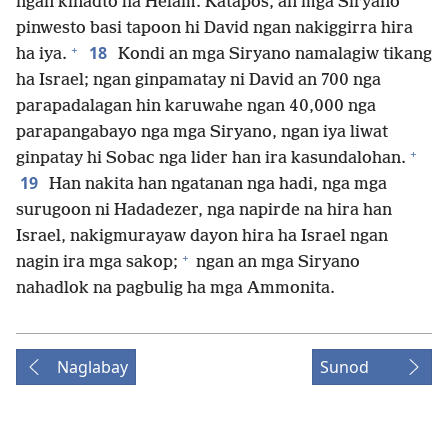
ngan kinadto ha Helam. Katapos, an mga Siryano
pinwesto basi tapoon hi David ngan nakiggirra hira
+
18
ha iya.
Kondi an mga Siryano namalagiw tikang
ha Israel; ngan ginpamatay ni David an 700 nga
parapadalagan hin karuwahe ngan 40,000 nga
parapangabayo nga mga Siryano, ngan iya liwat
+
ginpatay hi Sobac nga lider han ira kasundalohan.
19
Han nakita han ngatanan nga hadi, nga mga
surugoon ni Hadadezer, nga napirde na hira han
Israel, nakigmurayaw dayon hira ha Israel ngan
+
nagin ira mga sakop;
ngan an mga Siryano
nahadlok na pagbulig ha mga Ammonita.
Naglabay
Sunod