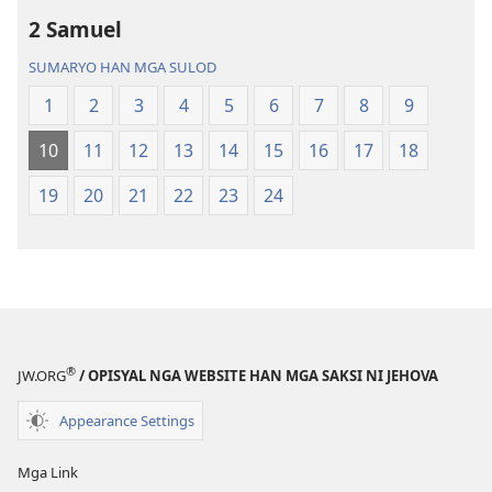
publikasyon
2 Samuel
Bag-
SUMARYO HAN MGA SULOD
o
nga
1
2
3
4
5
6
7
8
9
Kalibotan
10
11
12
13
14
15
16
17
18
nga
Hubad
19
20
21
22
23
24
han
Baraan
nga
Kasuratan
®
JW.ORG
/ OPISYAL NGA WEBSITE HAN MGA SAKSI NI JEHOVA
Appearance Settings
Mga Link