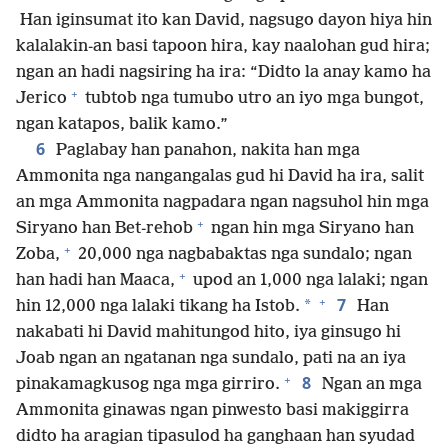
Han iginsumat ito kan David, nagsugo dayon hiya hin
kalalakin-an basi tapoon hira, kay naalohan gud hira;
ngan an hadi nagsiring ha ira: “Didto la anay kamo ha
+
Jerico
tubtob nga tumubo utro an iyo mga bungot,
ngan katapos, balik kamo.”
6
Paglabay han panahon, nakita han mga
Ammonita nga nangangalas gud hi David ha ira, salit
an mga Ammonita nagpadara ngan nagsuhol hin mga
+
Siryano han Bet-rehob
ngan hin mga Siryano han
+
Zoba,
20,000 nga nagbabaktas nga sundalo; ngan
+
han hadi han Maaca,
upod an 1,000 nga lalaki; ngan
+
7
*
hin 12,000 nga lalaki tikang ha Istob.
Han
nakabati hi David mahitungod hito, iya ginsugo hi
Joab ngan an ngatanan nga sundalo, pati na an iya
+
8
pinakamagkusog nga mga girriro.
Ngan an mga
Ammonita ginawas ngan pinwesto basi makiggirra
didto ha aragian tipasulod ha ganghaan han syudad