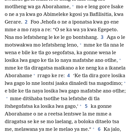
+
motlheng wa ga Aborahame,
mo e leng gore Isake
o ne a ya kwa go Abimeleke kgosi ya Bafilisitia, kwa
2
Gerare.
Foo Jehofa o ne a iponatsa kwa go ene
mme a mo raya a re: “O se ka wa ya kwa Egepeto.
3
Nna mo lefatsheng le ke le go bontshang.
Aga o le
+
motswakwa mo lefatsheng leno,
mme ke tla nna le
wena e bile ke tla go segofatsa, ka gonne wena le
+
losika lwa gago ke tla lo naya mafatshe ano otlhe,
mme ke tla diragatsa maikano a ke neng ka a ikanela
+
4
Aborahame
rrago ke re:
‘Ke tla dira gore losika
+
lwa gago lo nne lontsi jaaka dinaledi tsa magodimo;
e bile ke tla naya losika lwa gago mafatshe ano otlhe;
+
mme ditšhaba tsotlhe tsa lefatshe di tla
+
5
itshegofatsa ka losika lwa gago,’
ka gonne
Aborahame o ne a reetsa lentswe la me mme a
diragatsa se ke se mo laelang, a boloka ditaelo tsa
+
6
me, melawana ya me le melao ya me.”
Ka jalo,