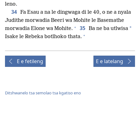
leno.
34
Fa Esau a na le dingwaga di le 40, o ne a nyala
Judithe morwadia Beeri wa Mohite le Basemathe
+
35
*
morwadia Elone wa Mohite.
Ba ne ba utlwisa
+
Isake le Rebeka botlhoko thata.
E e fetileng
E e latelang
Ditshwanelo tsa semolao tsa kgatiso eno