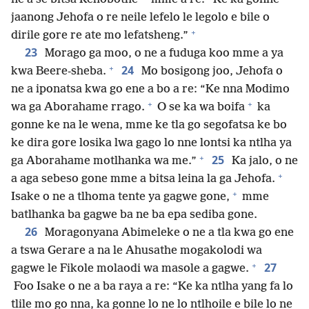
jaanong Jehofa o re neile lefelo le legolo e bile o
+
dirile gore re ate mo lefatsheng.”
23
Morago ga moo, o ne a fuduga koo mme a ya
+
24
kwa Beere-sheba.
Mo bosigong joo, Jehofa o
ne a iponatsa kwa go ene a bo a re: “Ke nna Modimo
+
+
wa ga Aborahame rrago.
O se ka wa boifa
ka
gonne ke na le wena, mme ke tla go segofatsa ke bo
ke dira gore losika lwa gago lo nne lontsi ka ntlha ya
+
25
ga Aborahame motlhanka wa me.”
Ka jalo, o ne
+
a aga sebeso gone mme a bitsa leina la ga Jehofa.
+
Isake o ne a tlhoma tente ya gagwe gone,
mme
batlhanka ba gagwe ba ne ba epa sediba gone.
26
Moragonyana Abimeleke o ne a tla kwa go ene
a tswa Gerare a na le Ahusathe mogakolodi wa
+
27
gagwe le Fikole molaodi wa masole a gagwe.
Foo Isake o ne a ba raya a re: “Ke ka ntlha yang fa lo
tlile mo go nna, ka gonne lo ne lo ntlhoile e bile lo ne