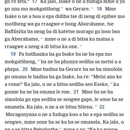
17
go re feta.”
Ka jalo, Isake o ne a fuduga mme a ya
+
18
*
go nna mo mokgatšheng
wa Gerare.
Mme
Isake o ne a boa a epa didiba tse di neng di epilwe mo
motlheng wa ga rraagwe e bong Aborahame, tse
Bafilisitia ba neng ba di katetse morago ga loso lwa
+
ga Aborahame,
mme o ne a di bitsa ka maina a
+
rraagwe a neng a di bitsa ka one.
19
Fa batlhanka ba ga Isake ba ne ba epa mo
*
mokgatšheng,
ba ne ba phunya sediba sa metsi a a
20
phepa.
Mme badisa ba Gerare ba ne ba simolola
go omana le badisa ba ga Isake, ba re: “Metsi ano ke
*
a rona!” Ka jalo, o ne a bitsa sediba seo Eseke,
ka
21
gonne ba ne ba omana le ene.
Mme ba ne ba
simolola go epa sediba se sengwe gape, le sone ba se
22
*
omanela. Ka jalo, o ne a se bitsa Sitena.
Moragonyana o ne a fuduga koo a bo a epa sediba se
sengwe, mme sone ba se ka ba se omanela. Ka jalo, o
*
ne a se bitsa Rehobothe
mme a re: “Ke ka gonne