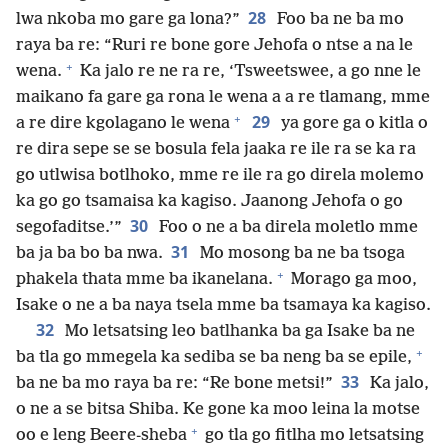
28
lwa nkoba mo gare ga lona?”
Foo ba ne ba mo
raya ba re: “Ruri re bone gore Jehofa o ntse a na le
+
wena.
Ka jalo re ne ra re, ‘Tsweetswee, a go nne le
maikano fa gare ga rona le wena a a re tlamang, mme
+
29
a re dire kgolagano le wena
ya gore ga o kitla o
re dira sepe se se bosula fela jaaka re ile ra se ka ra
go utlwisa botlhoko, mme re ile ra go direla molemo
ka go go tsamaisa ka kagiso. Jaanong Jehofa o go
30
segofaditse.’”
Foo o ne a ba direla moletlo mme
31
ba ja ba bo ba nwa.
Mo mosong ba ne ba tsoga
+
phakela thata mme ba ikanelana.
Morago ga moo,
Isake o ne a ba naya tsela mme ba tsamaya ka kagiso.
32
Mo letsatsing leo batlhanka ba ga Isake ba ne
+
ba tla go mmegela ka sediba se ba neng ba se epile,
33
ba ne ba mo raya ba re: “Re bone metsi!”
Ka jalo,
o ne a se bitsa Shiba. Ke gone ka moo leina la motse
+
oo e leng Beere-sheba
go tla go fitlha mo letsatsing