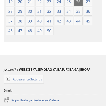
19
20
21
22
23
24
25
26
27
Tlhabolotswe
(E
ka
Tlhabolotswe
28
29
30
31
32
33
34
35
36
2021)
ka
37
38
39
40
41
42
43
44
45
2021)
46
47
48
49
50
®
JW.ORG
/ WEBSITE YA SEMOLAO YA BASUPI BA GA JEHOFA
Appearance Settings
Dilinki
Kopa Thuto ya Baebele ya Mahala