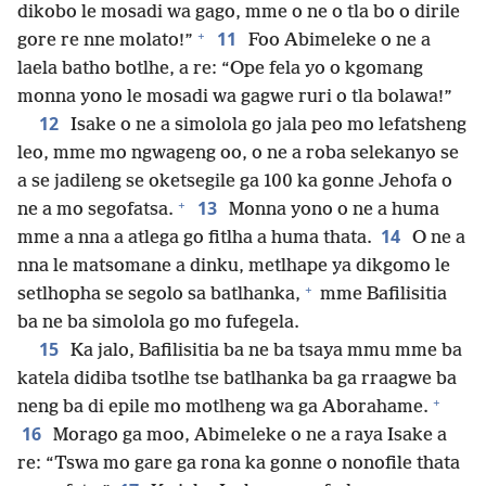
dikobo le mosadi wa gago, mme o ne o tla bo o dirile
+
11
gore re nne molato!”
Foo Abimeleke o ne a
laela batho botlhe, a re: “Ope fela yo o kgomang
monna yono le mosadi wa gagwe ruri o tla bolawa!”
12
Isake o ne a simolola go jala peo mo lefatsheng
leo, mme mo ngwageng oo, o ne a roba selekanyo se
a se jadileng se oketsegile ga 100 ka gonne Jehofa o
+
13
ne a mo segofatsa.
Monna yono o ne a huma
14
mme a nna a atlega go fitlha a huma thata.
O ne a
nna le matsomane a dinku, metlhape ya dikgomo le
+
setlhopha se segolo sa batlhanka,
mme Bafilisitia
ba ne ba simolola go mo fufegela.
15
Ka jalo, Bafilisitia ba ne ba tsaya mmu mme ba
katela didiba tsotlhe tse batlhanka ba ga rraagwe ba
+
neng ba di epile mo motlheng wa ga Aborahame.
16
Morago ga moo, Abimeleke o ne a raya Isake a
re: “Tswa mo gare ga rona ka gonne o nonofile thata