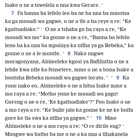
+
Isake o ne a tswelela a nna kwa Gerare.
7
Fa banna ba lefelo leo ba ne ba nna ba mmotsa
ka ga mosadi wa gagwe, o ne a tle a ba reye a re: “Ke
+
kgaitsadiake.”
O ne a tshaba go ba raya a re, “Ke
mosadi wa me” ka gonne o ne a re, “Banna ba lefelo
leno ba ka nna ba mpolaya ka ntlha ya ga Rebeka,” ka
+
8
gonne o ne a le montle.
Nako nngwe
moragonyana, Abimeleke kgosi ya Bafilisitia o ne a
lebile kwa ntle ka fensetere, mme o ne a bona Isake a
+
9
*
bontsha Rebeka mosadi wa gagwe lorato.
Ka
yone nako eo, Abimeleke o ne a bitsa Isake mme a
mo raya a re: “Motho yono ke mosadi wa gago!
Goreng o ne o re, ‘Ke kgaitsadiake’?” Foo Isake o ne
a mo raya a re: “Ke buile jalo ka gonne ke ne ke boifa
+
10
gore ke tla swa ka ntlha ya gagwe.”
Mme
+
Abimeleke o ne a mo raya a re: “O re dirile eng?
Mongwe wa batho ba me o ne a ka nna a tlhakanela