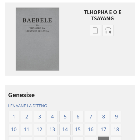
TLHOPHA E O E
TSAYANG
Ditsela
Ditsela
tsa
tsa
go
go
itseela
itseela
dikgatiso
dikgatiso
tsa
tse
ileketeroniki
di
Baebele
rekotilweng
ya
Baebele
Genesise
Thanolo
ya
LENAANE LA DITENG
ya
Thanolo
Lefatshe
ya
1
2
3
4
5
6
7
8
9
le
Lefatshe
10
11
12
13
14
15
16
17
18
Lesha
le
(E
Lesha