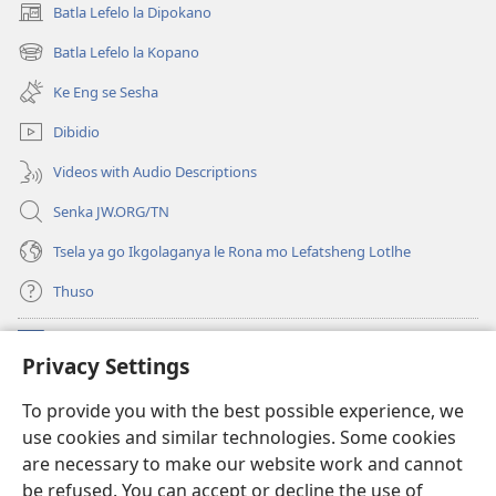
Batla Lefelo la Dipokano
(e
bula
Batla Lefelo la Kopano
(e
tsebe
bula
e
Ke Eng se Sesha
tsebe
nngwe)
e
Dibidio
nngwe)
Videos with Audio Descriptions
Senka JW.ORG/TN
Tsela ya go Ikgolaganya le Rona mo Lefatsheng Lotlhe
Thuso
Meneelo
(e
Privacy Settings
bula
tsebe
LAEBORARI YA MO INTERNET
To provide you with the best possible experience, we
(e
e
use cookies and similar technologies. Some cookies
bula
nngwe)
®
JW Hub
tsebe
are necessary to make our website work and cannot
(e
e
be refused. You can accept or decline the use of
bula