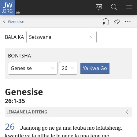
JW.ORG
Tsena
(e
Fetola
Senka
BO
bula
puo
JW.ORG/T
ME
Genesise
tsebe
ya
e
saete
BALA KA
nngwe)
BONTSHA
Kgaolo
Dibuka
Tsa
Baebele
Genesise
26:1-35
LENAANE LA DITENG
26
Jaanong go ne ga nna leuba mo lefatsheng,
kwantle ga la ntlha le le neng la nna teng mo