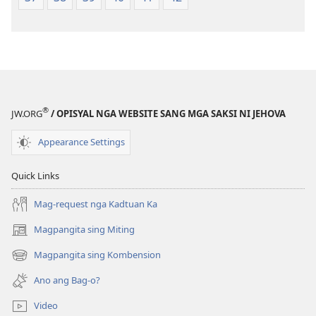
Edisyon)
®
JW.ORG
/ OPISYAL NGA WEBSITE SANG MGA SAKSI NI JEHOVA
Appearance Settings
Quick Links
Mag-request nga Kadtuan Ka
Magpangita sing Miting
(opens
new
Magpangita sing Kombension
(opens
window)
new
Ano ang Bag-o?
window)
Video