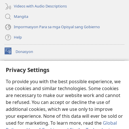
Videos with Audio Descriptions
Mangita
Impormasyon Para sa mga Opisyal sang Gobierno
Help
Donasyon
(opens
new
window)
Watchtower ONLINE LIBRARY™
Privacy Settings
(opens
new
®
JW Hub
To provide you with the best possible experience, we
window)
(opens
use cookies and similar technologies. Some cookies
new
JW Library
window)
are necessary to make our website work and cannot
be refused. You can accept or decline the use of
Watchtower Library
additional cookies, which we use only to improve
your experience. None of this data will ever be sold or
used for marketing. To learn more, read the
Global