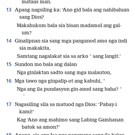
mataas man.
13
Apang nagsiling ka: ‘Ano gid bala ang nahibaluan
sang Dios?
Makahukom bala sia bisan madamol ang gal-
um?
14
Ginalipnan sia sang mga panganod amo nga indi
sia makakita,
*
Samtang nagalakat sia sa arko
sang langit.’
15
Sundon mo bala ang dalan
Nga ginlaktan sadto sang mga malauton,
16
*
Mga tawo nga ginpalip-ot ang kabuhi,
*
Nga ang ila pundasyon gin-anod sang baha?
+
17
Nagasiling sila sa matuod nga Dios: ‘Pabay-i
kami!’
Kag ‘Ano ang mahimo sang Labing Gamhanan
batok sa amon?’