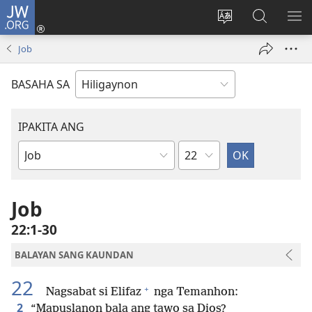
JW.ORG
Mag-
log
Islan
Mangita
IPA
In
ang
sa
AN
Job
(opens
lenguahe
JW.ORG
ME
new
sang
BASAHA SA
window)
site
IPAKITA ANG
Kapitulo
Libro
sang
Biblia
Job
22:1-30
BALAYAN SANG KAUNDAN
22
+
Nagsabat si Elifaz
nga Temanhon:
2
“Mapuslanon bala ang tawo sa Dios?