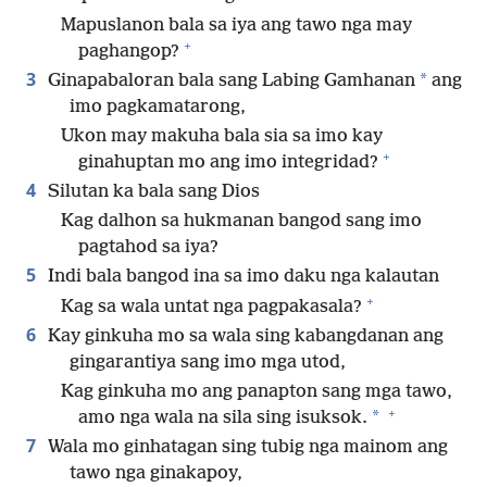
Mapuslanon bala sa iya ang tawo nga may
+
paghangop?
3
*
Ginapabaloran bala sang Labing Gamhanan
ang
imo pagkamatarong,
Ukon may makuha bala sia sa imo kay
+
ginahuptan mo ang imo integridad?
4
Silutan ka bala sang Dios
Kag dalhon sa hukmanan bangod sang imo
pagtahod sa iya?
5
Indi bala bangod ina sa imo daku nga kalautan
+
Kag sa wala untat nga pagpakasala?
6
Kay ginkuha mo sa wala sing kabangdanan ang
gingarantiya sang imo mga utod,
Kag ginkuha mo ang panapton sang mga tawo,
+
*
amo nga wala na sila sing isuksok.
7
Wala mo ginhatagan sing tubig nga mainom ang
tawo nga ginakapoy,