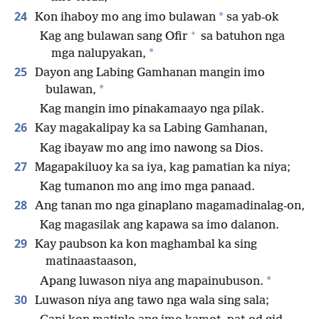
24
*
Kon ihaboy mo ang imo bulawan
sa yab-ok
+
Kag ang bulawan sang Ofir
sa batuhon nga
*
mga nalupyakan,
25
Dayon ang Labing Gamhanan mangin imo
*
bulawan,
Kag mangin imo pinakamaayo nga pilak.
26
Kay magakalipay ka sa Labing Gamhanan,
Kag ibayaw mo ang imo nawong sa Dios.
27
Magapakiluoy ka sa iya, kag pamatian ka niya;
Kag tumanon mo ang imo mga panaad.
28
Ang tanan mo nga ginaplano magamadinalag-on,
Kag magasilak ang kapawa sa imo dalanon.
29
Kay paubson ka kon maghambal ka sing
matinaastaason,
*
Apang luwason niya ang mapainubuson.
30
Luwason niya ang tawo nga wala sing sala;