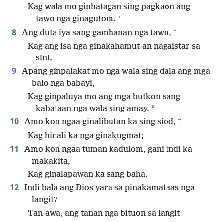
Kag wala mo ginhatagan sing pagkaon ang
+
tawo nga ginagutom.
+
8
Ang duta iya sang gamhanan nga tawo,
Kag ang isa nga ginakahamut-an nagaistar sa
sini.
9
Apang ginpalakat mo nga wala sing dala ang mga
balo nga babayi,
Kag ginpaluya mo ang mga butkon sang
*
kabataan nga wala sing amay.
+
10
*
Amo kon ngaa ginalibutan ka sing siod,
Kag hinali ka nga ginakugmat;
11
Amo kon ngaa tuman kadulom, gani indi ka
makakita,
Kag ginalapawan ka sang baha.
12
Indi bala ang Dios yara sa pinakamataas nga
langit?
Tan-awa, ang tanan nga bituon sa langit