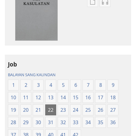
Mga
Mga
opsyon
opsyon
sa
sa
pag-
pag-
download
download
sang
sang
mga
audio
publikasyon
Bag-
Bag-
ong
Job
ong
Kalibutan
BALAYAN SANG KAUNDAN
Kalibutan
nga
nga
Badbad
1
2
3
4
5
6
7
8
9
Badbad
sang
10
11
12
13
14
15
16
17
18
sang
Balaan
Balaan
nga
19
20
21
22
23
24
25
26
27
nga
Kasulatan
Kasulatan
(2014 nga
28
29
30
31
32
33
34
35
36
(2014 nga
Edisyon)
37
38
39
40
41
42