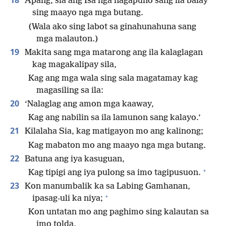
18
Apang, sia ang Isa nga nagapuno sang ila balay
sing maayo nga mga butang.
(Wala ako sing labot sa ginahunahuna sang
mga malauton.)
19
Makita sang mga matarong ang ila kalaglagan
kag magakalipay sila,
Kag ang mga wala sing sala magatamay kag
magasiling sa ila:
20
‘Nalaglag ang amon mga kaaway,
Kag ang nabilin sa ila lamunon sang kalayo.’
21
Kilalaha Sia, kag matigayon mo ang kalinong;
Kag mabaton mo ang maayo nga mga butang.
22
Batuna ang iya kasuguan,
+
Kag tipigi ang iya pulong sa imo tagipusuon.
23
Kon manumbalik ka sa Labing Gamhanan,
+
ipasag-uli ka niya;
Kon untatan mo ang paghimo sing kalautan sa
imo tolda,