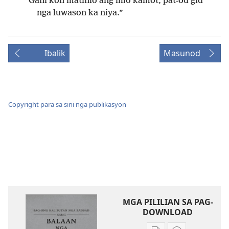
Gani kon matinlo ang imo kamot, pat-od gid
nga luwason ka niya.”
Ibalik
Masunod
Copyright para sa sini nga publikasyon
MGA PILILIAN SA PAG-
DOWNLOAD