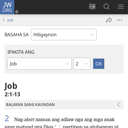
JW.ORG
Mag-
log
Islan
Mangita
IPA
In
ang
sa
AN
Job
(opens
lenguahe
JW.ORG
ME
new
sang
BASAHA SA
window)
site
IPAKITA ANG
Kapitulo
Libro
sang
Biblia
Job
2:1-13
BALAYAN SANG KAUNDAN
2
Nag-abot naman ang adlaw nga ang mga anak
+
*
sang matuod nga Dios
nagtipon sa atubangan ni