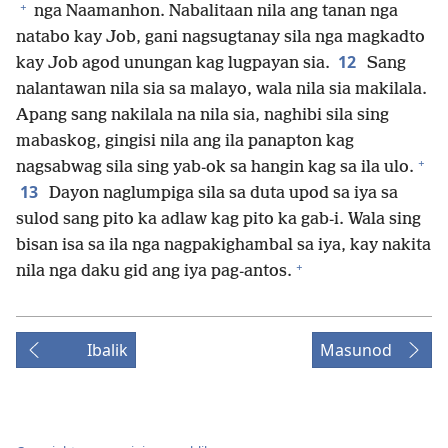
+
nga Naamanhon. Nabalitaan nila ang tanan nga
natabo kay Job, gani nagsugtanay sila nga magkadto
12
kay Job agod unungan kag lugpayan sia.
Sang
nalantawan nila sia sa malayo, wala nila sia makilala.
Apang sang nakilala na nila sia, naghibi sila sing
mabaskog, gingisi nila ang ila panapton kag
+
nagsabwag sila sing yab-ok sa hangin kag sa ila ulo.
13
Dayon naglumpiga sila sa duta upod sa iya sa
sulod sang pito ka adlaw kag pito ka gab-i. Wala sing
bisan isa sa ila nga nagpakighambal sa iya, kay nakita
+
nila nga daku gid ang iya pag-antos.
Ibalik
Masunod