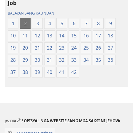
Bag-
ong
Job
ong
Kalibutan
BALAYAN SANG KAUNDAN
Kalibutan
nga
nga
Badbad
1
2
3
4
5
6
7
8
9
Badbad
sang
10
11
12
13
14
15
16
17
18
sang
Balaan
Balaan
nga
19
20
21
22
23
24
25
26
27
nga
Kasulatan
Kasulatan
(2014 nga
28
29
30
31
32
33
34
35
36
(2014 nga
Edisyon)
37
38
39
40
41
42
Edisyon)
®
JW.ORG
/ OPISYAL NGA WEBSITE SANG MGA SAKSI NI JEHOVA
Appearance Settings