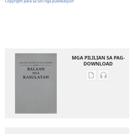
Copyright para sa sini nga publikasyon
MGA PILILIAN SA PAG-
DOWNLOAD
Mga
Mga
opsyon
opsyon
sa
sa
pag-
pag-
download
download
sang
sang
mga
audio
publikasyon
Bag-