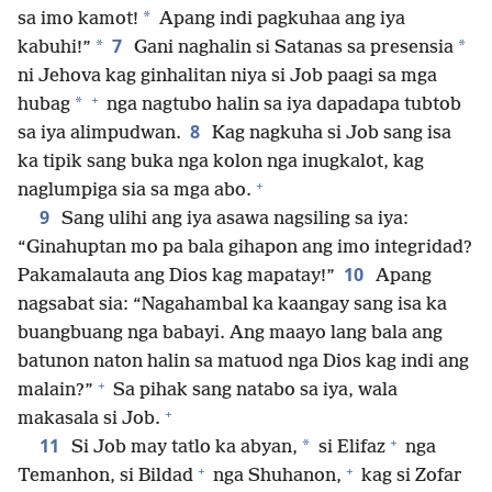
*
sa imo kamot!
Apang indi pagkuhaa ang iya
7
*
*
kabuhi!”
Gani naghalin si Satanas sa presensia
ni Jehova kag ginhalitan niya si Job paagi sa mga
+
*
hubag
nga nagtubo halin sa iya dapadapa tubtob
8
sa iya alimpudwan.
Kag nagkuha si Job sang isa
ka tipik sang buka nga kolon nga inugkalot, kag
+
naglumpiga sia sa mga abo.
9
Sang ulihi ang iya asawa nagsiling sa iya:
“Ginahuptan mo pa bala gihapon ang imo integridad?
10
Pakamalauta ang Dios kag mapatay!”
Apang
nagsabat sia: “Nagahambal ka kaangay sang isa ka
buangbuang nga babayi. Ang maayo lang bala ang
batunon naton halin sa matuod nga Dios kag indi ang
+
malain?”
Sa pihak sang natabo sa iya, wala
+
makasala si Job.
+
11
*
Si Job may tatlo ka abyan,
si Elifaz
nga
+
+
Temanhon, si Bildad
nga Shuhanon,
kag si Zofar