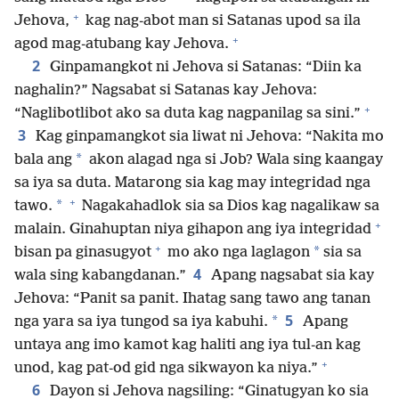
+
Jehova,
kag nag-abot man si Satanas upod sa ila
+
agod mag-atubang kay Jehova.
2
Ginpamangkot ni Jehova si Satanas: “Diin ka
naghalin?” Nagsabat si Satanas kay Jehova:
+
“Naglibotlibot ako sa duta kag nagpanilag sa sini.”
3
Kag ginpamangkot sia liwat ni Jehova: “Nakita mo
*
bala ang
akon alagad nga si Job? Wala sing kaangay
sa iya sa duta. Matarong sia kag may integridad nga
+
*
tawo.
Nagakahadlok sia sa Dios kag nagalikaw sa
+
malain. Ginahuptan niya gihapon ang iya integridad
+
*
bisan pa ginasugyot
mo ako nga laglagon
sia sa
4
wala sing kabangdanan.”
Apang nagsabat sia kay
Jehova: “Panit sa panit. Ihatag sang tawo ang tanan
5
*
nga yara sa iya tungod sa iya kabuhi.
Apang
untaya ang imo kamot kag haliti ang iya tul-an kag
+
unod, kag pat-od gid nga sikwayon ka niya.”
6
Dayon si Jehova nagsiling: “Ginatugyan ko sia