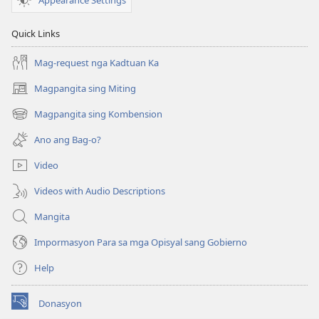
Quick Links
Mag-request nga Kadtuan Ka
Magpangita sing Miting
(opens
new
Magpangita sing Kombension
(opens
window)
new
Ano ang Bag-o?
window)
Video
Videos with Audio Descriptions
Mangita
Impormasyon Para sa mga Opisyal sang Gobierno
Help
Donasyon
(opens