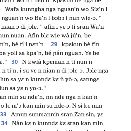
miɛn i Wa’n i nɛn’n. Kpɛkun be nga be
6
Wafa kunngba nga nguan’n wo Siɛ’n i
+
 nguan’n wo Ba’n i bɔbɔ i nun wie-ɔ.
+
aan ɔ di jɔlɛ,
afin i yɛ ɔ ti sran Wa’n
un nuan. Afin blɛ wie wá jú’n, be
29
+
’n, bé tí i nɛn’n
kpɛkun bé fín
be yoli sa kpa’n, bé ɲán nguan. Yɛ be
30
+
ɛ.
N kwlá kpɛman n ti nun n
ti’n, i su yɛ n nian n di jɔlɛ-ɔ. Jɔlɛ nga
lun sa yɛ n kunndɛ kɛ ń yó-ɔ, sanngɛ
+
un sa yɛ n yo-ɔ.
n min su ndɛ’n, nn ndɛ nga n kan’n
o lɛ m’ɔ kan min su ndɛ-ɔ. N si kɛ min
33
Amun sunmannin sran Zan sin, yɛ
34
Nán kɛ n kunndɛ kɛ sran kan min