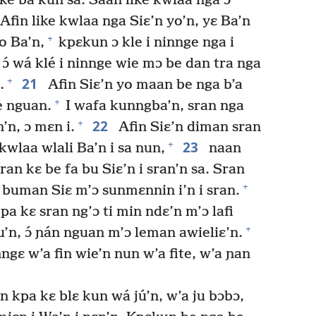
ke ba kun sa. Saan like kwlaa nga ɔ
Afin like kwlaa nga Siɛ’n yo’n, yɛ Ba’n
+
o Ba’n,
kpɛkun ɔ kle i ninnge nga i
 ɔ́ wá klé i ninnge wie mɔ be dan tra nga
21
+
.
Afin Siɛ’n yo maan be nga b’a
+
e nguan.
I wafa kunngba’n, sran nga
22
+
n’n, ɔ mɛn i.
Afin Siɛ’n diman sran
23
+
n kwlaa wlali Ba’n i sa nun,
naan
ran kɛ be fa bu Siɛ’n i sran’n sa. Sran
+
ɔ buman Siɛ m’ɔ sunmɛnnin i’n i sran.
a kɛ sran ng’ɔ ti min ndɛ’n m’ɔ lafi
+
’n, ɔ́ ɲán nguan m’ɔ leman awieliɛ’n.
ngɛ w’a fin wie’n nun w’a fite, w’a ɲan
 kpa kɛ blɛ kun wá jú’n, w’a ju bɔbɔ,