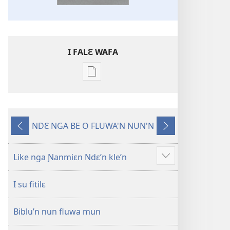
I FALƐ WAFA
Nga
be
kanngan
nun
NDƐ NGA BE O FLUWA'N NUN'N
mannzin
Ng’ɔ
Ng’ɔ
kanngan'm
sinnin’n
bɛ
be
i
Like nga Ɲanmiɛn Ndɛ’n kle’n
Show
su'n
sin’n
more
i
I su fitilɛ
falɛ
wafa'n
Biblu’n nun fluwa mun
Ɲanmiɛn
Ndɛ’n