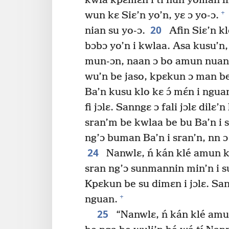
kwlá kpɛmɛn i ti nun yoman li
+
wun kɛ Siɛ’n yo’n, yɛ ɔ yo-ɔ.
20
nian su yo-ɔ.
Afin Siɛ’n kl
bɔbɔ yo’n i kwlaa. Asa kusu’n,
mun-ɔn, naan ɔ bo amun nuan
wu’n be jaso, kpɛkun ɔ man b
Ba’n kusu klo kɛ ɔ́ mɛ́n i ngua
fi jɔlɛ. Sanngɛ ɔ fali jɔlɛ dilɛ’
sran’m be kwlaa be bu Ba’n i s
ng’ɔ buman Ba’n i sran’n, nn 
24
Nanwlɛ, ń kán klé amun kp
sran ng’ɔ sunmannin min’n i su
Kpɛkun be su dimɛn i jɔlɛ. San
+
nguan.
25
“Nanwlɛ, ń kán klé amun