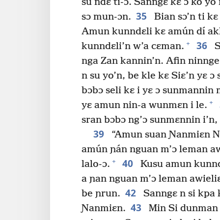
su ndɛ ti-ɔ. Sanngɛ kɛ ɔ ko yo 
35
sɔ mun-ɔn.
Bian sɔ’n ti kɛ
Amun kunndɛli kɛ amún dí aklu
36
+
kunndɛli’n w’a cɛman.
S
nga Zan kannin’n. Afin ninnge
n su yo’n, be kle kɛ Siɛ’n yɛ 
bɔbɔ seli kɛ i yɛ ɔ sunmannin 
+
yɛ amun nin-a wunmɛn i le.
sran bɔbɔ ng’ɔ sunmɛnnin i’n,
39
“Amun suan Ɲanmiɛn N
amún ɲán nguan m’ɔ leman awi
40
+
lalo-ɔ.
Kusu amun kunnd
a ɲan nguan m’ɔ leman awieliɛ
42
be ɲrun.
Sanngɛ n si kpa 
43
Ɲanmiɛn.
Min Si dunman 