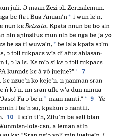
un juli. Ɔ maan Zezi ɔli Zerizalɛmun.
+
nga be flɛ i Bua Anuan’n
i wun lɛ’n,
bre nun kɛ
Bɛtzata.
Kpata nnun be bo sin
 nin aɲinsifuɛ mun nin be nga be ja yo
*
zɛ be sa ti wuwa’n,
be lala kpata sɔ’m
ɛ, ɔ tɔli tukpacɛ w’a di afuɛ ablasan-
i, ɔ la lɛ. Kɛ m’ɔ si kɛ ɔ tɔli tukpacɛ
7
+
 “?A kunndɛ kɛ á yó juejue?”
a, kɛ nzue’n ko keje’n, n ɲanman sran
ɛ ń kɔ́’n, nn sran uflɛ w’a dun mmua
9
+
*
 “Jaso! Fa ɔ bɛ’n
naan nanti.”
Yɛ
ɛnnin i bɛ’n su, kpɛkun ɔ nantili.
10
n.
I sɔ’n ti’n, Zifu’m be seli bian
i Wunmiɛn-lolɛ-cɛn, a leman atin
e su kɛ: “Sran ng’ɔ yoli min juejue’n, i