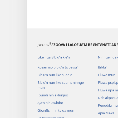
®
JW.ORG
/ ZOOVA I LALOFUƐ'M BE ƐNTƐNƐTI AD
Like nga Biblu’n kle’n
Ninnge nga e 
Kosan mɔ biblu’n tɛ be su’n
Biblu’n
Biblu’n nun like suanlɛ
Fluwa mun
Biblu’n nun like suanlɛ ninnge
Fluwa pɛplɛ
mun
Fluwa nɲa 
Fɔundi nin aklunjuɛ
Ndɛ akpasu
Aja’n nin Awlobo
Periodiki m
Gbanflɛn nin talua mun
Aɲia fluwa
Ba kanngan mun