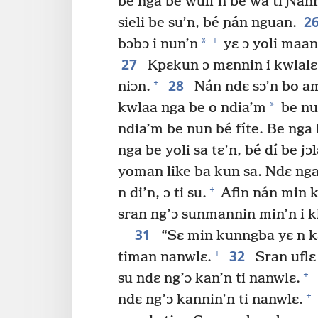
be nga be wuli’n bé wá tí Ɲan
2
sieli be su’n, bé ɲán nguan.
+
*
bɔbɔ i nun’n
yɛ ɔ yoli maan
27
Kpɛkun ɔ mɛnnin i kwlalɛ n
28
+
niɔn.
Nán ndɛ sɔ’n bo am
*
kwlaa nga be o ndia’m
be nun
ndia’m be nun bé fíte. Be nga 
nga be yoli sa tɛ’n, bé dí be jɔl
yoman like ba kun sa. Ndɛ nga n 
+
n di’n, ɔ ti su.
Afin nán min k
sran ng’ɔ sunmannin min’n i kl
31
“Sɛ min kunngba yɛ n ka
32
+
timan nanwlɛ.
Sran uflɛ 
+
su ndɛ ng’ɔ kan’n ti nanwlɛ.
+
ndɛ ng’ɔ kannin’n ti nanwlɛ.