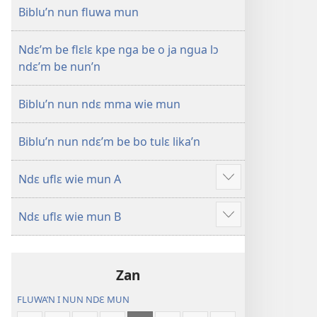
—
Biblu’n nun fluwa mun
Mɛn
Uflɛ
Ndɛ’m be flɛlɛ kpe nga be o ja ngua lɔ
Biblu’n
ndɛ’m be nun’n
Biblu’n nun ndɛ mma wie mun
Biblu’n nun ndɛ’m be bo tulɛ lika’n
Ndɛ uflɛ wie mun A
Show
more
Ndɛ uflɛ wie mun B
Show
more
Zan
FLUWA’N I NUN NDƐ MUN