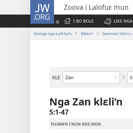
JW.ORG
Zoova i Lalofuɛ mun
I BO BOLƐ
LIKE NGA
Ninnge nga e yili be’n
Biblu’n
Ɲanmiɛn Ndɛ’n—M
Nd
KLE
Biblu'n
tr
Nga Zan klɛli’n
5:1-47
FLUWA’N I NUN NDƐ MUN