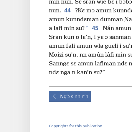
min nun. Sɛ sran wie bɛ i bɔbɔ
44
nun.
?Kɛ mɔ amun kunndɛ
amun kunndɛman dunman Ɲanmi
45
+
a lafi min su?
Nán amun b
Sran kun o lɛ’n, i yɛ ɔ sanman
amun fali amun wla guɛli i su’
Moizi su’n, nn amún láfi min su
Sanngɛ sɛ amun lafiman ndɛ ng’
ndɛ nga n kan’n su?”
Ng’ɔ sinnin’n
Copyrights for this publication