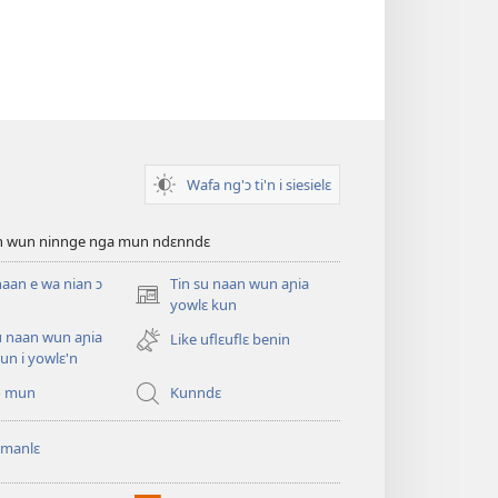
Wafa ng'ɔ ti'n i siesielɛ
an wun ninnge nga mun ndɛnndɛ
naan e wa nian ɔ
Tin su naan wun aɲia
(opens
yowlɛ kun
new
u naan wun aɲia
Like uflɛuflɛ benin
window)
un i yowlɛ'n
o mun
Kunndɛ
 manlɛ