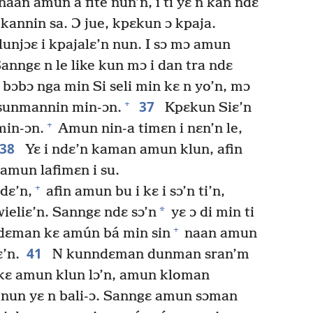
naan amun a fite nun’n, i ti yɛ n kan ndɛ
 kannin sa. Ɔ jue, kpɛkun ɔ kpaja.
njɔɛ i kpajalɛ’n nun. I sɔ mɔ amun
anngɛ n le like kun mɔ i dan tra ndɛ
 bɔbɔ nga min Si seli min kɛ n yo’n, mɔ
37
+
ɔ sunmannin min-ɔn.
Kpɛkun Siɛ’n
+
min-ɔn.
Amun nin-a timɛn i nɛn’n le,
38
Yɛ i ndɛ’n kaman amun klun, afin
 amun lafimɛn i su.
+
dɛ’n,
afin amun bu i kɛ i sɔ’n ti’n,
*
eliɛ’n. Sanngɛ ndɛ sɔ’n
yɛ ɔ di min ti
+
ɛman kɛ amún bá min sin
naan amun
41
’n.
N kunndɛman dunman sran’m
kɛ amun klun lɔ’n, amun kloman
nun yɛ n bali-ɔ. Sanngɛ amun sɔman