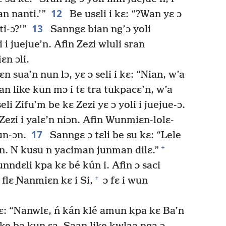
12
an nanti.’”
Be usɛli i kɛ: “?Wan yɛ ɔ
13
ti-ɔ?’”
Sanngɛ bian ng’ɔ yoli
 i juejue’n. Afin Zezi wluli sran
ɛn ɔli.
ɛn sua’n nun lɔ, yɛ ɔ seli i kɛ: “Nian, w’a
an like kun mɔ i tɛ tra tukpacɛ’n, w’a
eli Zifu’m be kɛ Zezi yɛ ɔ yoli i juejue-ɔ.
i Zezi i yalɛ’n niɔn. Afin Wunmiɛn-lolɛ-
17
un-ɔn.
Sanngɛ ɔ tɛli be su kɛ: “Lele
+
an. N kusu n yaciman junman dilɛ.”
unndɛli kpa kɛ bé kún i. Afin ɔ saci
+
flɛ Ɲanmiɛn kɛ i Si,
ɔ fɛ i wun
kɛ: “Nanwlɛ, ń kán klé amun kpa kɛ Ba’n