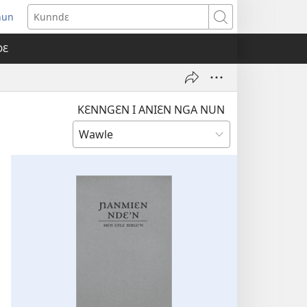
nun
ens
Kunndɛ
w
DƐ
dow)
KƐNNGƐN I ANIƐN NGA NUN