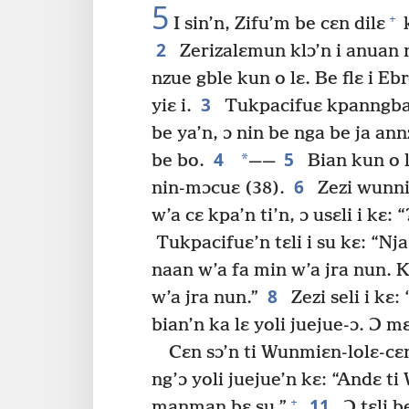
5
+
I sin’n, Zifu’m be cɛn dilɛ
k
2
Zerizalɛmun klɔ’n i anuan 
nzue gble kun o lɛ. Be flɛ i E
3
yiɛ i.
Tukpacifuɛ kpanngban
be ya’n, ɔ nin be nga be ja ann
4
5
*
be bo.
——
Bian kun o l
6
nin-mɔcuɛ (38).
Zezi wunnin 
w’a cɛ kpa’n ti’n, ɔ usɛli i kɛ:
Tukpacifuɛ’n tɛli i su kɛ: “Nj
naan w’a fa min w’a jra nun. K
8
w’a jra nun.”
Zezi seli i kɛ:
bian’n ka lɛ yoli juejue-ɔ. Ɔ m
Cɛn sɔ’n ti Wunmiɛn-lolɛ-cɛ
ng’ɔ yoli juejue’n kɛ: “Andɛ t
11
+
manman bɛ su.”
Ɔ tɛli b