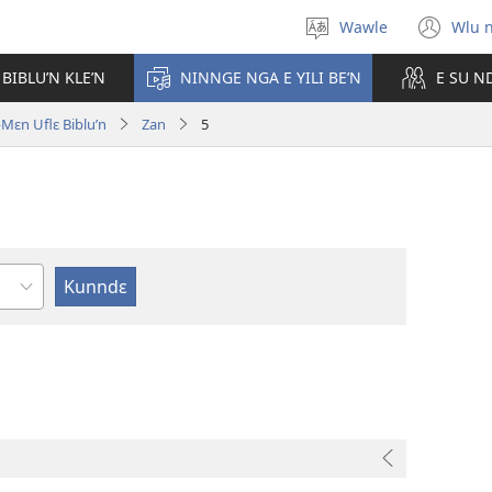
Wawle
Wlu 
Kle
(op
aniɛn'n
ne
 BIBLU’N KLE’N
NINNGE NGA E YILI BE’N
E SU N
win
ɛn Uflɛ Biblu’n
Zan
5
ɛ
e