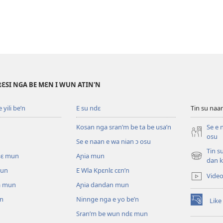
RƐSI NGA BE MƐN I WUN ATIN'N
yili be’n
E su ndɛ
Tin su na
Kosan nga sran’m be ta be usa’n
Se e 
osu
Se e naan e wa nian ɔ osu
Tin s
pɛ mun
Aɲia mun
(opens
dan k
new
mun
E Wla Kpɛnlɛ cɛn’n
Vide
window)
a mun
Aɲia dandan mun
un
Ninnge nga e yo be’n
Like
(opens
Sran’m be wun ndɛ mun
new