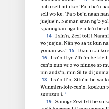
bɔbɔ seli min kɛ: ‘Fa ɔ bɛ’n na
seli wɔ kɛ, ‘Fa ɔ bɛ’n naan nan
juejue’n, ɔ siman sran ng’ɔ yoli
kpanngban nga be o lɛ’n be afi
14
I sin’n, Zezi toli i Ɲanmi
yo juejue. Nán yo sa tɛ kun na
15
yoman wɔ.”
Bian’n ɔli ko s
16
I sɔ’n ti yɛ Zifu’m be klel
cɛn’n nun yɛ ɔ yo ninnge sɔ m
nin andɛ’n, min Si te di junm
18
I sɔ’n ti’n, Zifu’m be wa k
Wunmiɛn-lolɛ-cɛn’n, kpɛkun ɔ 
+
sunnzun i.
19
Sanngɛ Zezi tɛli be su 