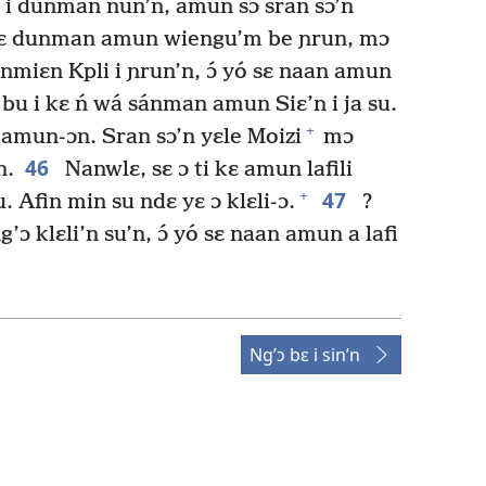
 i dunman nun’n, amún sɔ́ sran sɔ’n
 dunman amun wiengu’m be ɲrun, mɔ
ɛn Kpli i ɲrun’n, ɔ́ yó sɛ naan amun
u i kɛ ń wá sánman amun Siɛ’n i ja su.
+
 amun-ɔn. Sran sɔ’n yɛle Moizi
mɔ
46
n.
Nanwlɛ, sɛ ɔ ti kɛ amun lafili
47
+
. Afin min su ndɛ yɛ ɔ klɛli-ɔ.
?
ɔ klɛli’n su’n, ɔ́ yó sɛ naan amun a lafi
Ng’ɔ bɛ i sin’n