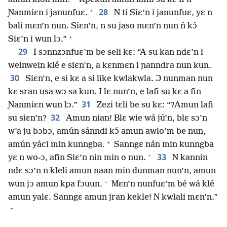
+
28
Ɲanmiɛn i janunfuɛ.
N ti Siɛ’n i janunfuɛ, yɛ n
bali mɛn’n nun. Siɛn’n, n su jaso mɛn’n nun ń kɔ́
+
Siɛ’n i wun lɔ.”
29
I sɔnnzɔnfuɛ’m be seli kɛ: “A su kan ndɛ’n i
weinwein klé e siɛn’n, a kɛnmɛn i ɲanndra nun kun.
30
Siɛn’n, e si kɛ a si like kwlakwla. Ɔ nunman nun
kɛ sran usa wɔ sa kun. I lɛ nun’n, e lafi su kɛ a fin
31
Ɲanmiɛn wun lɔ.”
Zezi tɛli be su kɛ: “?Amun lafi
32
su siɛn’n?
Amun nian! Blɛ wie wá jú’n, blɛ sɔ’n
w’a ju bɔbɔ, amún sánndi kɔ́ amun awlo’m be nun,
+
amún yáci min kunngba.
Sanngɛ nán min kunngba
+
33
yɛ n wo-ɔ, afin Siɛ’n nin min o nun.
N kannin
ndɛ sɔ’n n kleli amun naan min dunman nun’n, amun
+
wun jɔ amun kpa fɔuun.
Mɛn’n nunfuɛ’m bé wá klé
amun yalɛ. Sanngɛ amun jran kekle! N kwlali mɛn’n.”
+