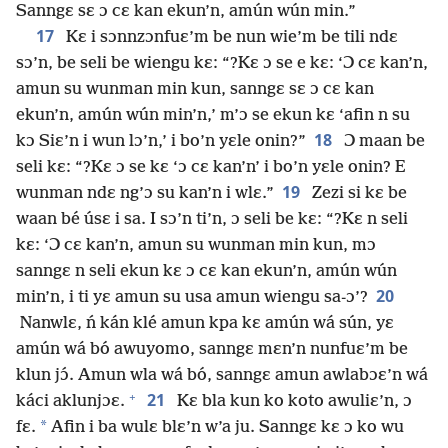
Sanngɛ sɛ ɔ cɛ kan ekun’n, amún wún min.”
17
Kɛ i sɔnnzɔnfuɛ’m be nun wie’m be tili ndɛ
sɔ’n, be seli be wiengu kɛ: “?Kɛ ɔ se e kɛ: ‘Ɔ cɛ kan’n,
amun su wunman min kun, sanngɛ sɛ ɔ cɛ kan
ekun’n, amún wún min’n,’ m’ɔ se ekun kɛ ‘afin n su
18
kɔ Siɛ’n i wun lɔ’n,’ i bo’n yɛle onin?”
Ɔ maan be
seli kɛ: “?Kɛ ɔ se kɛ ‘ɔ cɛ kan’n’ i bo’n yɛle onin? E
19
wunman ndɛ ng’ɔ su kan’n i wlɛ.”
Zezi si kɛ be
waan bé úsɛ i sa. I sɔ’n ti’n, ɔ seli be kɛ: “?Kɛ n seli
kɛ: ‘Ɔ cɛ kan’n, amun su wunman min kun, mɔ
sanngɛ n seli ekun kɛ ɔ cɛ kan ekun’n, amún wún
20
min’n, i ti yɛ amun su usa amun wiengu sa-ɔ’?
Nanwlɛ, ń kán klé amun kpa kɛ amún wá sún, yɛ
amún wá bó awuyomo, sanngɛ mɛn’n nunfuɛ’m be
klun jɔ́. Amun wla wá bó, sanngɛ amun awlabɔɛ’n wá
+
21
káci aklunjɔɛ.
Kɛ bla kun ko koto awuliɛ’n, ɔ
*
fɛ.
Afin i ba wulɛ blɛ’n w’a ju. Sanngɛ kɛ ɔ ko wu