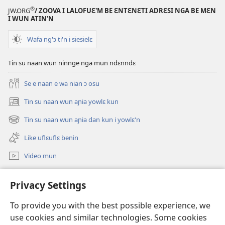
®
JW.ORG
/ ZOOVA I LALOFUƐ'M BE ƐNTƐNƐTI ADRƐSI NGA BE MƐN
I WUN ATIN'N
Wafa ng'ɔ ti'n i siesielɛ
Tin su naan wun ninnge nga mun ndɛnndɛ
Se e naan e wa nian ɔ osu
Tin su naan wun aɲia yowlɛ kun
(opens
new
Tin su naan wun aɲia dan kun i yowlɛ'n
(opens
window)
new
Like uflɛuflɛ benin
window)
Video mun
Kunndɛ
Privacy Settings
Like manlɛ
(opens
To provide you with the best possible experience, we
new
use cookies and similar technologies. Some cookies
window)