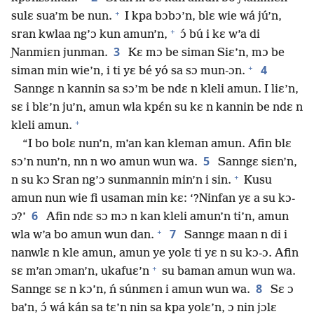
+
sulɛ sua’m be nun.
I kpa bɔbɔ’n, blɛ wie wá jú’n,
+
sran kwlaa ng’ɔ kun amun’n,
ɔ́ bú i kɛ w’a di
3
Ɲanmiɛn junman.
Kɛ mɔ be siman Siɛ’n, mɔ be
+
4
siman min wie’n, i ti yɛ bé yó sa sɔ mun-ɔn.
Sanngɛ n kannin sa sɔ’m be ndɛ n kleli amun. I liɛ’n,
sɛ i blɛ’n ju’n, amun wla kpɛ́n su kɛ n kannin be ndɛ n
+
kleli amun.
“I bo bolɛ nun’n, m’an kan kleman amun. Afin blɛ
5
sɔ’n nun’n, nn n wo amun wun wa.
Sanngɛ siɛn’n,
+
n su kɔ Sran ng’ɔ sunmannin min’n i sin.
Kusu
amun nun wie fi usaman min kɛ: ‘?Ninfan yɛ a su kɔ-
6
ɔ?’
Afin ndɛ sɔ mɔ n kan kleli amun’n ti’n, amun
+
7
wla w’a bo amun wun dan.
Sanngɛ maan n di i
nanwlɛ n kle amun, amun ye yolɛ ti yɛ n su kɔ-ɔ. Afin
+
sɛ m’an ɔman’n, ukafuɛ’n
su baman amun wun wa.
8
Sanngɛ sɛ n kɔ’n, ń súnmɛn i amun wun wa.
Sɛ ɔ
ba’n, ɔ́ wá kán sa tɛ’n nin sa kpa yolɛ’n, ɔ nin jɔlɛ