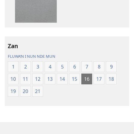
nun
mannzin
kanngan'm
be
su'n
i
Zan
falɛ
wafa'n
FLUWA’N I NUN NDƐ MUN
Ɲanmiɛn
1
2
3
4
5
6
7
8
9
Ndɛ’n
—
10
11
12
13
14
15
16
17
18
Mɛn
Uflɛ
19
20
21
Biblu’n