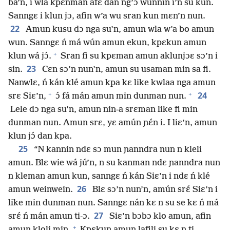
ba’n, i wla kpɛnman afɛ dan ng’ɔ wunnin i’n su kun.
Sanngɛ i klun jɔ, afin w’a wu sran kun mɛn’n nun.
22
Amun kusu dɔ nga su’n, amun wla w’a bo amun
wun. Sanngɛ ń má wún amun ekun, kpɛkun amun
+
klun wá jɔ́.
Sran fi su kpɛman amun aklunjɔɛ sɔ’n i
23
sin.
Cɛn sɔ’n nun’n, amun su usaman min sa fi.
Nanwlɛ, ń kán klé amun kpa kɛ like kwlaa nga amun
+
+
24
srɛ Siɛ’n,
ɔ́ fá mán amun min dunman nun.
Lele dɔ nga su’n, amun nin-a srɛman like fi min
dunman nun. Amun srɛ, yɛ amún ɲɛ́n i. I liɛ’n, amun
klun jɔ́ dan kpa.
25
“N kannin ndɛ sɔ mun ɲanndra nun n kleli
amun. Blɛ wie wá jú’n, n su kanman ndɛ ɲanndra nun
n kleman amun kun, sanngɛ ń kán Siɛ’n i ndɛ ń klé
26
amun weinwein.
Blɛ sɔ’n nun’n, amún srɛ́ Siɛ’n i
like min dunman nun. Sanngɛ nán kɛ n su se kɛ ń má
27
srɛ́ ń mán amun ti-ɔ.
Siɛ’n bɔbɔ klo amun, afin
+
amun kloli min.
Kpɛkun amun lafili su kɛ n ti