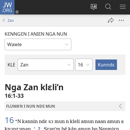
JW.ORG
Wlu
nun
Kaci
Kunndɛ
KL
(opens
aniɛn'n
JW.ORG
I
Zan
new
su
SU
window)
like
ND
KƐNNGƐN I ANIƐN NGA NUN
M
Ndɛ
KLE
Biblu'n
tre
Nga Zan klɛli’n
16:1-33
FLUWA’N I NUN NDƐ MUN
16
“N kannin ndɛ sɔ mun n kleli amun naan amun a
2
*
kpɔnzɔman.
Sran’m bé kán amun bo Ɲanmiɛn