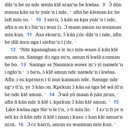
9
dilɛ’n be su ndɛ weiin klé sran’m be kwlaa.
Ɔ́ dún
+
mmua kán sa tɛ yolɛ’n i ndɛ,
afin be kleman kɛ be
+
10
lafi min su.
I sin’n, ɔ́ kán sa kpa yolɛ’n i ndɛ,
afin n su kɔ Siɛ’n i wun lɔ. Ɔ maan amun su wunman
11
min kun.
Asa ekun’n, ɔ́ kán jɔlɛ dilɛ’n i ndɛ, afin
+
be dili mɛn nga i siefuɛ’n i jɔlɛ.
12
“Ndɛ kpanngban o lɛ mɔ min waan ń kán klé
amun-ɔn. Sanngɛ dɔ nga su’n, amun ti kwlá sɔnman
13
be bo.
Sanngɛ sɛ Ɲanmiɛn wawɛ m’ɔ yi nanwlɛ’n
+
i nglo’n
ɔ ba’n, ɔ́ klé amun ndɛ nanwlɛ’n i kwlaa.
Afin ɔ su kpɛmɛn i ti nun kanman ndɛ. Sanngɛ ndɛ
ng’ɔ ti’n, yɛ ɔ́ kán-ɔn. Kpɛkun ɔ́ kán sa nga bé wá jú’n
+
+
14
be ndɛ klé amun.
Ɔ́ wá yó maan ń ɲán ɲrun,
+
15
afin ń kán ndɛ ń klé i, kpɛkun ɔ́ kán klé amun.
+
Like kwlaa nga Siɛ’n le i’n, ɔ ti min liɛ.
I sɔ’n ti yɛ n
seli kɛ ń kán ndɛ ń klé i naan i kusu ɔ kan kle amun’n
+
16
niɔn.
Ɔ cɛ kan’n, amun su wunman min kun.