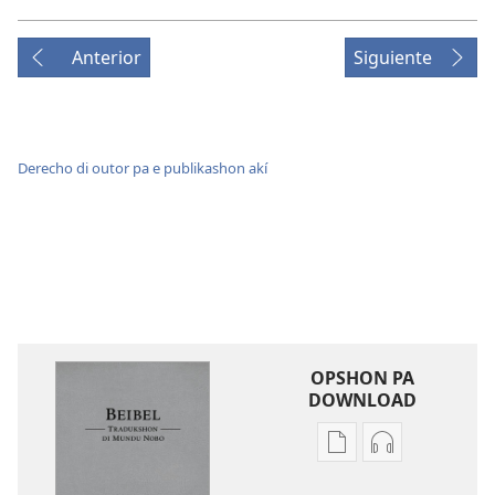
Anterior
Siguiente
Derecho di outor pa e publikashon akí
OPSHON PA
DOWNLOAD
Opshon
Opshon
pa
pa