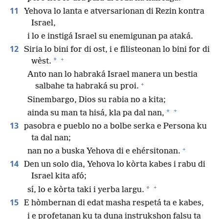
11
Yehova lo lanta e atversarionan di Rezin kontra
Israel,
i lo e instigá Israel su enemigunan pa ataká.
12
Siria lo bini for di ost, i e filisteonan lo bini for di
+
*
wèst.
Anto nan lo habraká Israel manera un bestia
+
salbahe ta habraká su proi.
Sinembargo, Dios su rabia no a kita;
+
*
ainda su man ta hisá, kla pa dal nan,
13
pasobra e pueblo no a bolbe serka e Persona ku
ta dal nan;
+
nan no a buska Yehova di e ehérsitonan.
14
Den un solo dia, Yehova lo kòrta kabes i rabu di
Israel kita afó;
+
*
sí, lo e kòrta taki i yerba largu.
15
E hòmbernan di edat masha respetá ta e kabes,
i e profetanan ku ta duna instrukshon falsu ta