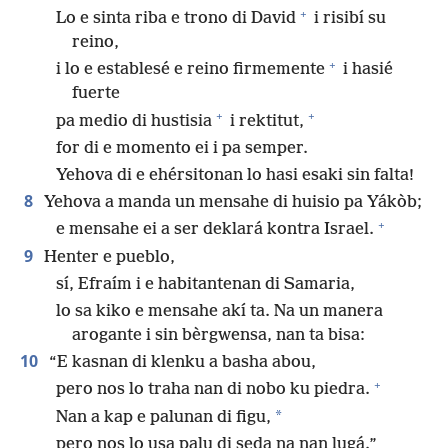
+
Lo e sinta riba e trono di David
i risibí su
reino,
+
i lo e establesé e reino firmemente
i hasié
fuerte
+
+
pa medio di hustisia
i rektitut,
for di e momento ei i pa semper.
Yehova di e ehérsitonan lo hasi esaki sin falta!
8
Yehova a manda un mensahe di huisio pa Yákòb;
+
e mensahe ei a ser deklará kontra Israel.
9
Henter e pueblo,
sí, Efraím i e habitantenan di Samaria,
lo sa kiko e mensahe akí ta. Na un manera
arogante i sin bèrgwensa, nan ta bisa:
10
“E kasnan di klenku a basha abou,
+
pero nos lo traha nan di nobo ku piedra.
*
Nan a kap e palunan di figu,
pero nos lo usa palu di seda na nan lugá.”