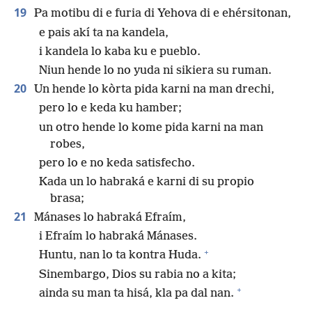
19
Pa motibu di e furia di Yehova di e ehérsitonan,
e pais akí ta na kandela,
i kandela lo kaba ku e pueblo.
Niun hende lo no yuda ni sikiera su ruman.
20
Un hende lo kòrta pida karni na man drechi,
pero lo e keda ku hamber;
un otro hende lo kome pida karni na man
robes,
pero lo e no keda satisfecho.
Kada un lo habraká e karni di su propio
brasa;
21
Mánases lo habraká Efraím,
i Efraím lo habraká Mánases.
+
Huntu, nan lo ta kontra Huda.
Sinembargo, Dios su rabia no a kita;
+
ainda su man ta hisá, kla pa dal nan.