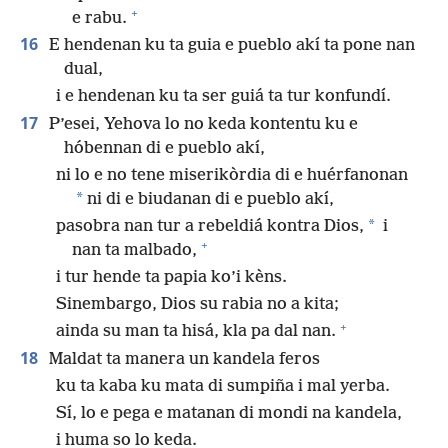
+
e rabu.
16
E hendenan ku ta guia e pueblo akí ta pone nan
dual,
i e hendenan ku ta ser guiá ta tur konfundí.
17
P’esei, Yehova lo no keda kontentu ku e
hóbennan di e pueblo akí,
ni lo e no tene miserikòrdia di e huérfanonan
*
ni di e biudanan di e pueblo akí,
*
pasobra nan tur a rebeldiá kontra Dios,
i
+
nan ta malbado,
i tur hende ta papia ko’i kèns.
Sinembargo, Dios su rabia no a kita;
+
ainda su man ta hisá, kla pa dal nan.
18
Maldat ta manera un kandela feros
ku ta kaba ku mata di sumpiña i mal yerba.
Sí, lo e pega e matanan di mondi na kandela,
i huma so lo keda.