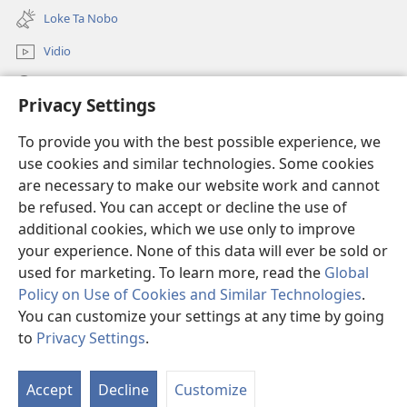
new
Loke Ta Nobo
window)
Vidio
Buska Riba JW.ORG
Privacy Settings
Donashon
(opens
To provide you with the best possible experience, we
new
use cookies and similar technologies. Some cookies
window)
BIBLIOTEKA ONLINE Watchtower™
are necessary to make our website work and cannot
(opens
be refused. You can accept or decline the use of
new
®
JW Hub
window)
additional cookies, which we use only to improve
(opens
new
your experience. None of this data will ever be sold or
window)
used for marketing. To learn more, read the
Global
Policy on Use of Cookies and Similar Technologies
.
Copyright
© 2026 Watch Tower Bible and Tract Society of Pennsylvania.
You can customize your settings at any time by going
KONDISHONNAN DI USO
|
MANEHO DI PRIVASIDAT
|
PRIVACY
to
Privacy Settings
.
M
SETTINGS
Ko
Accept
Decline
Customize