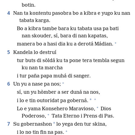
botin.
4
Nan ta kontentu pasobra bo a kibra e yugo ku nan
tabata karga.
Bo a kibra tambe bara ku tabata usa pa bati
nan skouder, sí, bara di nan kapatas,
+
manera bo a hasi dia ku a derotá Mádian.
5
Kandela lo destruí
tur buts di sòldá ku ta pone tera tembla segun
ku nan ta marcha
i tur paña papa muhá di sanger.
+
6
Un yu a nase pa nos;
sí, un yu hòmber a ser duná na nos,
+
*
i lo e tin outoridat pa goberná.
+
Lo e yama Konsehero Maravioso,
Dios
+
Poderoso,
Tata Eterno i Prens di Pas.
7
*
Su gobernashon
lo yega den tur skina,
+
i lo no tin fin na pas.