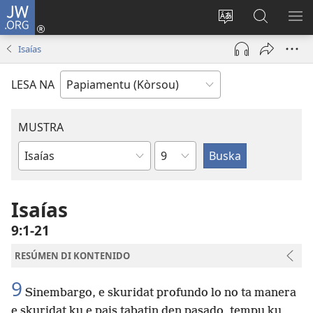
JW.ORG
Log
In
Kambia
Buska
MU
(opens
idioma
Riba
ME
Isaías
new
di
JW.ORG
window)
e
LESA NA
website
MUSTRA
Kapítulo
Buki
di
Beibel
Isaías
9:1-21
RESÚMEN DI KONTENIDO
9
Sinembargo, e skuridat profundo lo no ta manera
e skuridat ku e pais tabatin den pasado, tempu ku