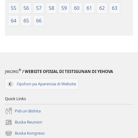
55
56
57
58
59
60
61
62
63
64
65
66
®
JW.ORG
/ WEBSITE OFISIAL DI TESTIGUNAN DI YEHOVA
Opshon pa Aparensia di Website
Quick Links
Pidi un Bishita
Buska Reunion
(opens
new
Buska Kongreso
(opens
window)