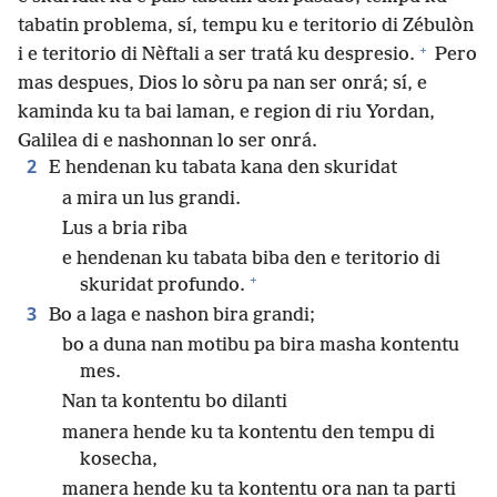
tabatin problema, sí, tempu ku e teritorio di Zébulòn
+
i e teritorio di Nèftali a ser tratá ku despresio.
Pero
mas despues, Dios lo sòru pa nan ser onrá; sí, e
kaminda ku ta bai laman, e region di riu Yordan,
Galilea di e nashonnan lo ser onrá.
2
E hendenan ku tabata kana den skuridat
a mira un lus grandi.
Lus a bria riba
e hendenan ku tabata biba den e teritorio di
+
skuridat profundo.
3
Bo a laga e nashon bira grandi;
bo a duna nan motibu pa bira masha kontentu
mes.
Nan ta kontentu bo dilanti
manera hende ku ta kontentu den tempu di
kosecha,
manera hende ku ta kontentu ora nan ta parti