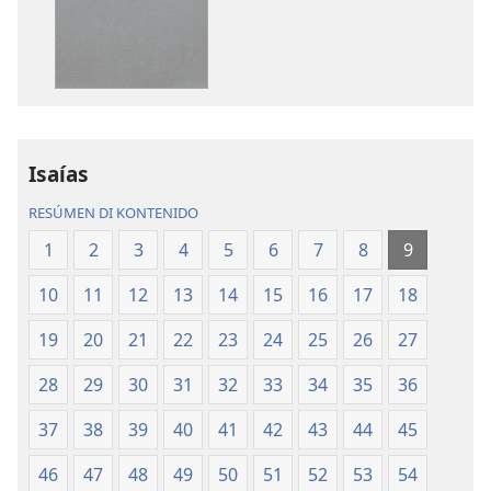
download
download
publikashon
oudio
Beibel
Beibel
—
—
Tradukshon
Tradukshon
di
di
Mundu
Mundu
Isaías
Nobo
Nobo
RESÚMEN DI KONTENIDO
1
2
3
4
5
6
7
8
9
10
11
12
13
14
15
16
17
18
19
20
21
22
23
24
25
26
27
28
29
30
31
32
33
34
35
36
37
38
39
40
41
42
43
44
45
46
47
48
49
50
51
52
53
54